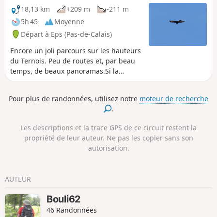
18,13 km
+209 m
-211 m
5h 45
Moyenne
Départ à Eps (Pas-de-Calais)
Encore un joli parcours sur les hauteurs
du Ternois. Peu de routes et, par beau
temps, de beaux panoramas.Si la
chance est là, on peut aussi apercevoir
quelques chevreuils (une harde de 6 en
Pour plus de randonnées, utilisez notre
moteur de recherche
cette fin février 2019).
.
Les descriptions et la trace GPS de ce circuit restent la
propriété de leur auteur. Ne pas les copier sans son
autorisation.
AUTEUR
Bouli62
46 Randonnées