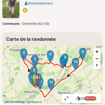
Visorandonneur
Commune :
Ostreville (62130)
Carte de la randonnée
9
4
6
8
5
7
10
3
2
13
1
12
11
3D
NOUVEAU
A
OpenStreetMap -
Attributions