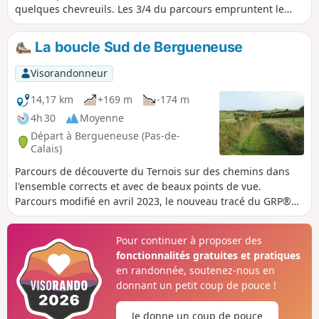
quelques chevreuils. Les 3/4 du parcours empruntent le
GRP® du Ternois qui est correctement balisé.
La boucle Sud de Bergueneuse
Visorandonneur
14,17 km
+169 m
-174 m
4h 30
Moyenne
Départ à Bergueneuse (Pas-de-
Calais)
Parcours de découverte du Ternois sur des chemins dans
l'ensemble corrects et avec de beaux points de vue.
Parcours modifié en avril 2023, le nouveau tracé du GRP®
n'étant vraiment pas folichon !
Pour continuer à proposer des
fonctionnalités gratuites et pratiques
en randonnée, soutenez-nous en
donnant un petit coup de pouce !
Je donne un coup de pouce