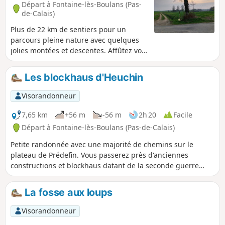
Départ à Fontaine-lès-Boulans (Pas-
de-Calais)
Plus de 22 km de sentiers pour un
parcours pleine nature avec quelques
jolies montées et descentes. Affûtez vos
mollets !De beaux points de vue, des
bois et avec de la chance quelques
Les blockhaus d'Heuchin
animaux sauvages. Du moins, ceux que
les chasseurs ne massacrent pas
Visorandonneur
puisque nous avons libérés (il y a
quelques années) deux chevreuils pris
7,65 km
+56 m
-56 m
2h 20
Facile
dans des collets (piège à renards, mais
Départ à Fontaine-lès-Boulans (Pas-de-Calais)
n'importe quel animal peut s'y faire
Petite randonnée avec une majorité de chemins sur le
prendre et c'est légal !). Parcours
plateau de Prédefin. Vous passerez près d'anciennes
effectué ce 02 mai 2025 : tous les
constructions et blockhaus datant de la seconde guerre
chemins étaient impeccables.
mondiale. Parcours conçu et balisé par le comité
départemental du Pas-de-Calais de la FFR.
La fosse aux loups
Visorandonneur