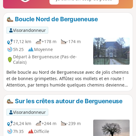
Boucle Nord de Bergueneuse
Visorandonneur
17,12 km
+178 m
-174 m
5h 25
Moyenne
Départ à Bergueneuse (Pas-de-
Calais)
Belle boucle au Nord de Bergueneuse avec de jolis chemins
et de bonnes grimpettes. Affûtez vos mollets et en route !
Attention, par temps humide quelques chemins deviennent
difficiles (entre (1) et (2), entre (5) et (6) notamment) ce qui
rallonge notablement le temps de parcours.
Sur les crêtes autour de Bergueneuse
Visorandonneur
24,24 km
+244 m
-239 m
7h 35
Difficile