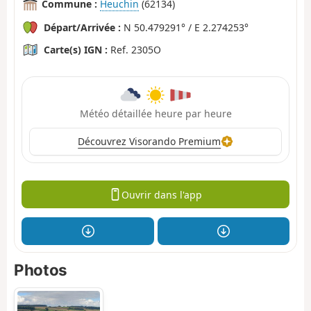
Commune :
Heuchin
(62134)
Départ/Arrivée :
N 50.479291° / E 2.274253°
Carte(s) IGN :
Ref. 2305O
Météo détaillée heure par heure
Découvrez Visorando Premium
Ouvrir dans l'app
Photos