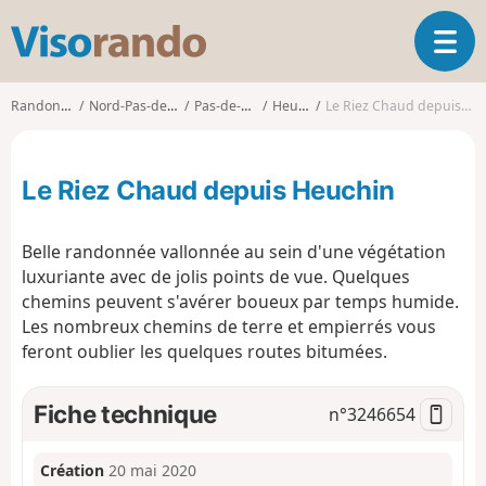
V
O
i
u
s
v
o
Randonnées
Nord-Pas-de-Calais
Pas-de-Calais
Heuchin
Le Riez Chaud depuis Heuchin
r
r
i
a
r
n
Le Riez Chaud depuis Heuchin
l
d
a
o
n
Belle randonnée vallonnée au sein d'une végétation
a
luxuriante avec de jolis points de vue. Quelques
v
chemins peuvent s'avérer boueux par temps humide.
i
g
Les nombreux chemins de terre et empierrés vous
a
feront oublier les quelques routes bitumées.
t
i
Fiche technique
n°
3246654
o
n
Création
20 mai 2020