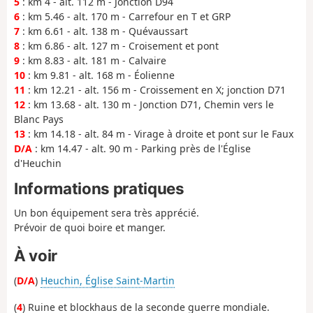
5
: km 4 - alt. 112 m - Jonction D94
6
: km 5.46 - alt. 170 m - Carrefour en T et GRP
7
: km 6.61 - alt. 138 m - Quévaussart
8
: km 6.86 - alt. 127 m - Croisement et pont
9
: km 8.83 - alt. 181 m - Calvaire
10
: km 9.81 - alt. 168 m - Éolienne
11
: km 12.21 - alt. 156 m - Croissement en X; jonction D71
12
: km 13.68 - alt. 130 m - Jonction D71, Chemin vers le
Blanc Pays
13
: km 14.18 - alt. 84 m - Virage à droite et pont sur le Faux
D/A
: km 14.47 - alt. 90 m - Parking près de l'Église
d'Heuchin
Informations pratiques
Un bon équipement sera très apprécié.
Prévoir de quoi boire et manger.
À voir
(
D/A
)
Heuchin, Église Saint-Martin
(
4
) Ruine et blockhaus de la seconde guerre mondiale.