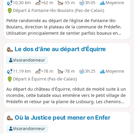
10,30 km
+62 m
-55 m
3h 05
Moyenne
Départ à Fontaine-lès-Boulans (Pas-de-Calais)
Petite randonnée au départ de l'église de Fontaine-lès-
Boulans, direction le plateau de la commune de Prédefin.
Utilisation principalement de sentier parfois boueux en
temps de pluie. Par beau temps, vous aurez une vue et un
panorama de toute beauté. Sur le chemin du retour, vous
Le dos d'âne au départ d'Équirre
croiserez un ancien casernement de l'armée allemande.
Visorandonneur
11,19 km
+78 m
-78 m
3h 25
Moyenne
Départ à Équirre (Pas-de-Calais)
Au départ du château d'Équirre, réduit de moitié suite à un
incendie, cette balade vous emmène vers le petit village de
Prédefin et retour par la plaine de Lisbourg. Les chemins
qu'empruntent le GRP® Tour du Ternois Nord sont en partie
cultivés entre les points (8) et (9), n'hésitez pas à les
Où la Justice peut mener en Enfer
traverser, ils sont souvent utilisé par les agriculteurs.
Visorandonneur