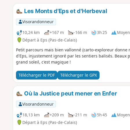
Les Monts d'Eps et d'Herbeval
Visorandonneur
10,24 km
+167 m
-166 m
3h 25
Moyen
Départ à Eps (Pas-de-Calais)
Petit parcours mais bien vallonné (carto-exploreur donne
d'Eps, injustement ignoré par les sentiers balisés. Beaux 
grand soleil, c'est magique !
Télécharger le PDF
Télécharger le GPX
Où la Justice peut mener en Enfer
Visorandonneur
18,13 km
+209 m
-211 m
5h 45
Moyen
Départ à Eps (Pas-de-Calais)