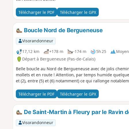
Télécharger le PDF
Télécharger le GPX
Boucle Nord de Bergueneuse
Visorandonneur
17,12 km
+178 m
-174 m
5h 25
Moyen
Départ à Bergueneuse (Pas-de-Calais)
Belle boucle au Nord de Bergueneuse avec de jolis chemin
mollets et en route ! Attention, par temps humide quelques
et (2), entre (5) et (6) notamment) ce qui rallonge notable
Télécharger le PDF
Télécharger le GPX
De Saint-Martin à Fleury par le Ravin de
Visorandonneur