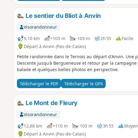
Le sentier du Bliot à Anvin
Visorandonneur
9,10 km
+103 m
-103 m
2h 55
Facile
Départ à Anvin (Pas-de-Calais)
Petite randonnée dans le Ternois au départ d'Anvin. Une 
Descente jusqu'à Bergueneuse et retour par la campagne 
balade et quelques belles photos en perspective.
Télécharger le PDF
Télécharger le GPX
Le Mont de Fleury
Visorandonneur
12,68 km
+110 m
-103 m
3h 55
Moyen
Départ à Anvin (Pas-de-Calais)