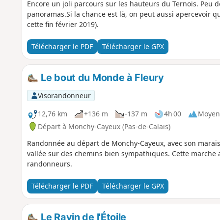
Encore un joli parcours sur les hauteurs du Ternois. Peu 
panoramas.Si la chance est là, on peut aussi apercevoir q
cette fin février 2019).
Télécharger le PDF
Télécharger le GPX
Le bout du Monde à Fleury
Visorandonneur
12,76 km
+136 m
-137 m
4h 00
Moyen
Départ à Monchy-Cayeux (Pas-de-Calais)
Randonnée au départ de Monchy-Cayeux, avec son marais e
vallée sur des chemins bien sympathiques. Cette marche a
randonneurs.
Télécharger le PDF
Télécharger le GPX
Le Ravin de l'Étoile