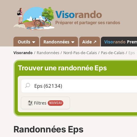
V
i
s
o
r
a
Outils
Randonnées
Aide ↗
Viso
rando
Pre
n
Visorando
Randonnées
Nord-Pas-de-Calais
Pas-de-Calais
Eps
d
o
Trouver une randonnée Eps
Filtres
NOUVEAU
Randonnées Eps