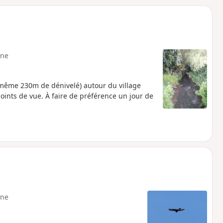
o
a
i
m
p
ne
 même 230m de dénivelé) autour du village
points de vue. À faire de préférence un jour de
ne