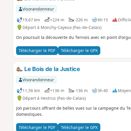
Visorandonneur
19,67 km
+224 m
-226 m
6h 15
Difficil
Départ à Monchy-Cayeux (Pas-de-Calais)
On poursuit la découverte du Ternois avec en point d'orgue
Télécharger le PDF
Télécharger le GPX
Le Bois de la Justice
Visorandonneur
11,56 km
+136 m
-136 m
3h 40
Moyen
Départ à Hestrus (Pas-de-Calais)
Joli parcours offrant de belles vues sur la campagne du T
domestiques.
Télécharger le PDF
Télécharger le GPX