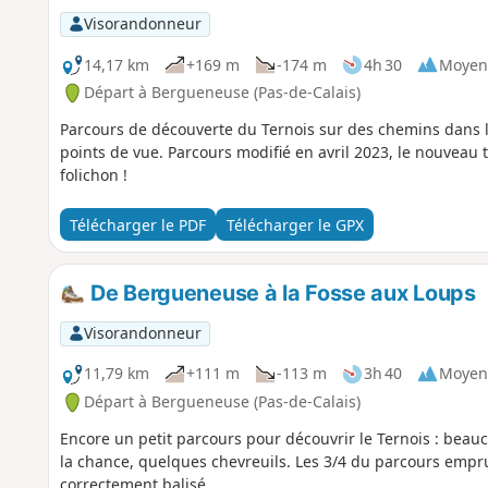
Visorandonneur
14,17 km
+169 m
-174 m
4h 30
Moyen
Départ à Bergueneuse (Pas-de-Calais)
Parcours de découverte du Ternois sur des chemins dans l
points de vue. Parcours modifié en avril 2023, le nouveau
folichon !
Télécharger le PDF
Télécharger le GPX
De Bergueneuse à la Fosse aux Loups
Visorandonneur
11,79 km
+111 m
-113 m
3h 40
Moyen
Départ à Bergueneuse (Pas-de-Calais)
Encore un petit parcours pour découvrir le Ternois : beauc
la chance, quelques chevreuils. Les 3/4 du parcours empr
correctement balisé.