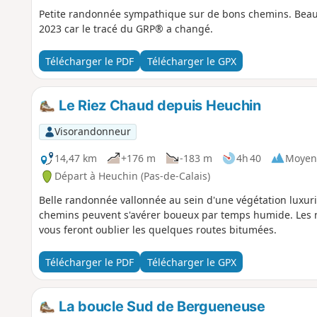
Petite randonnée sympathique sur de bons chemins. Beaux 
2023 car le tracé du GRP® a changé.
Télécharger le PDF
Télécharger le GPX
Le Riez Chaud depuis Heuchin
Visorandonneur
14,47 km
+176 m
-183 m
4h 40
Moyen
Départ à Heuchin (Pas-de-Calais)
Belle randonnée vallonnée au sein d'une végétation luxuri
chemins peuvent s'avérer boueux par temps humide. Les 
vous feront oublier les quelques routes bitumées.
Télécharger le PDF
Télécharger le GPX
La boucle Sud de Bergueneuse