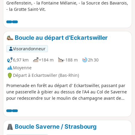
Greifenstein, - la Fontaine Mélanie, - la Source des Bavarois,
- la Grotte Saint-Vit.
Boucle au départ d'Eckartswiller
Visorandonneur
6,97 km
+184 m
-188 m
2h 30
Moyenne
Départ à Eckartswiller (Bas-Rhin)
Promenade en forêt au départ d' Eckartswiller, passant par
une passerelle à gibier au dessus de l'A4 au Col de Saverne
pour redescendre sur le moulin de champagne avant de
revenir au point de départ. Début assez raide avant
d’emprunter une route forestière reliant la Chapelle Saint-
Michel au Rocher des Dames.
Boucle Saverne / Strasbourg