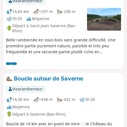
Visorandonneur
14,84 km
+297 m
-298 m
5h 05
Moyenne
Départ à Saint-Jean-Saverne (Bas-
Rhin)
Belle randonnée en sous-bois sans grande difficulté. Une
première partie purement nature, paisible et très peu
fréquentée et une seconde partie plutôt riche en
patrimoine archéologique sur une terre de légendes.
Boucle autour de Saverne
Visorandonneur
14,90 km
+438 m
-432 m
5h 30
Moyenne
Départ à Saverne (Bas-Rhin)
Boucle de 14 km avec en point de mire : - le Château du