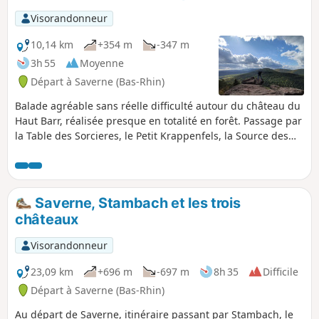
Visorandonneur
10,14 km
+354 m
-347 m
3h 55
Moyenne
Départ à Saverne (Bas-Rhin)
Balade agréable sans réelle difficulté autour du château du
Haut Barr, réalisée presque en totalité en forêt. Passage par
la Table des Sorcieres, le Petit Krappenfels, la Source des
Pionniers, le Rocher du Brotsch, la Tour de Brotsch, le Petit
et le Grand Geroldseck, le télégraphe Chappe et le Haut
Barr.
Saverne, Stambach et les trois
châteaux
Visorandonneur
23,09 km
+696 m
-697 m
8h 35
Difficile
Départ à Saverne (Bas-Rhin)
Au départ de Saverne, itinéraire passant par Stambach, le