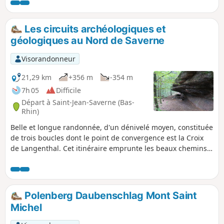
Les circuits archéologiques et
géologiques au Nord de Saverne
Visorandonneur
21,29 km
+356 m
-354 m
7h 05
Difficile
Départ à Saint-Jean-Saverne (Bas-
Rhin)
Belle et longue randonnée, d'un dénivelé moyen, constituée
de trois boucles dont le point de convergence est la Croix
de Langenthal. Cet itinéraire emprunte les beaux chemins
forestiers des collines gréseuses qui dominent les localités
de Eckartswiller, Saint-Jean-Saverne et Ernolsheim-lès-
Saverne. Elle satisfait à la curiosité des randonneurs qui
s'intéressent au riche patrimoine archéologique et
Polenberg Daubenschlag Mont Saint
géologique de cette terre de légendes.
Michel