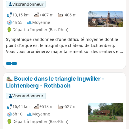
Visorandonneur
13,15 km
+407 m
-406 m
4h 55
Moyenne
Départ à Ingwiller (Bas-Rhin)
Sympathique randonnée d'une difficulté moyenne dont le
point d'orgue est le magnifique château de Lichtenberg.
Vous vous promènerez majoritairement sur des sentiers et
dans une forêt de feuillus bénéficiant ainsi du soleil de
début de printemps, mais en étant à l'ombre en été.
Boucle dans le triangle Ingwiller -
Lichtenberg - Rothbach
Visorandonneur
16,44 km
+518 m
-527 m
6h 10
Moyenne
Départ à Ingwiller (Bas-Rhin)