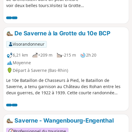
voir deux belles tours.Visitez la Grotte
Saint-Vit, une vaste excavation naturelle
dans le grès, surplombée d'un plateau
où un magnifique jardin alpestre a été
aménagé. Une vue surprenante sur le
De Saverne à la Grotte du 10e BCP
château du Haut-Barr vous y attend !
Visorandonneur
6,21 km
+209 m
-215 m
2h 20
Moyenne
Départ à Saverne (Bas-Rhin)
Le 10e Bataillon de Chasseurs à Pied, le Bataillon de
Saverne, a tenu garnison au Château des Rohan entre les
deux guerres, de 1922 à 1939. Cette courte randonnée
reprend un chemin historique des soldats de l'époque. Sur
place, à la grotte, un aménagement rustique a été réalisé
par l'Amicale des Diables Bleus de Saverne. Merci de le
respecter !
Saverne - Wangenbourg-Engenthal
Professionnel du tourisme