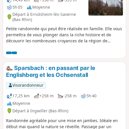
5h 05
Moyenne
Départ à Ernolsheim-lès-Saverne
(Bas-Rhin)
Petite randonnée qui peut être réalisée en famille. Elle vous
permettra de vous plonger dans la riche histoire et de
découvrir les nombreuses croyances de la région de
Saverne, de la préhistoire à nos jours. Elle vous fera profiter
de points de vue magnifiques sur les bois et forêts des
Vosges du Nord ainsi que sur la plaine d'Alsace et le
Kochersberg.
Sparsbach : en passant par le
Englishberg et les Ochsenstall
Visorandonneur
17,25 km
+258 m
-258 m
5h 40
Moyenne
Départ à Ingwiller (Bas-Rhin)
Randonnée agréable pour une mise en jambes. Idéale en
début mai quand la nature se réveille. Passage par un