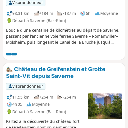
Visorandonneur
98,31 km
+184 m
-187 m
6h
Moyenne
Départ à Saverne (Bas-Rhin)
Boucle d'une centaine de kilomètres au départ de Saverne,
passant par l'ancienne voie ferrée Saverne – Romanwiller–
Molsheim, puis longeant le Canal de la Bruche jusqu'à
Strasbourg, avant de revenir par le Canal de la Marne au
Rhin.
Château de Greifenstein et Grotte
Saint-Vit depuis Saverne
Visorandonneur
11,55 km
+264 m
-264 m
4h 05
Moyenne
Départ à Saverne (Bas-Rhin)
Partez à la découverte du château fort
de Greifenstein dont on peut encore