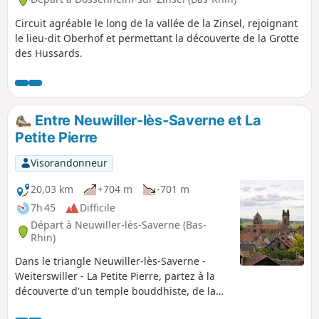
Circuit agréable le long de la vallée de la Zinsel, rejoignant
le lieu-dit Oberhof et permettant la découverte de la Grotte
des Hussards.
Entre Neuwiller-lès-Saverne et La
Petite Pierre
Visorandonneur
20,03 km
+704 m
-701 m
7h 45
Difficile
Départ à Neuwiller-lès-Saverne (Bas-
Rhin)
Dans le triangle Neuwiller-lès-Saverne -
Weiterswiller - La Petite Pierre, partez à la
découverte d'un temple bouddhiste, de la
Grotte d'Amour, du Château de Hunebourg