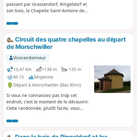
passant par Grassendorf, Ringeldorf et
son bois, la Chapelle Saint-Antoine de
Dauendorf. Retour par le sentier
panoramique.
Circuit des quatre chapelles au départ
de Morschwiller
Visorandonneur
13,47 km
+138 m
-135 m
4h 15
Moyenne
Départ à Morschwiller (Bas-Rhin)
Si vous ne connaissez pas trop cet
endroit, c'est le moment de le découvrir.
Cette randonnée, plutôt facile, vous
emmène le long du Londgraben de la
Chapelle de Morschwiller à celle
d'Ohlungen quasiment en ligne droite.
Le retour, avec un peu dénivelé, vous
Dans le bois de Ringeldorf et les