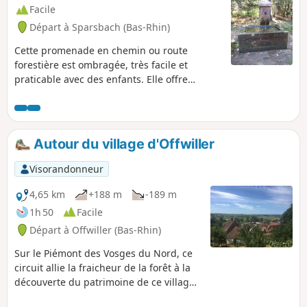
Facile
Départ à Sparsbach (Bas-Rhin)
Cette promenade en chemin ou route
forestière est ombragée, très facile et
praticable avec des enfants. Elle offre
quelques beaux rochers, une ruine de
château (là il faut deviner quand même).
Cette boucle emprunte une grande partie le
même sentier à l'aller et au retour.
Autour du village d'Offwiller
Visorandonneur
4,65 km
+188 m
-189 m
1h 50
Facile
Départ à Offwiller (Bas-Rhin)
Sur le Piémont des Vosges du Nord, ce
circuit allie la fraicheur de la forêt à la
découverte du patrimoine de ce village
à colombages typique du secteur.