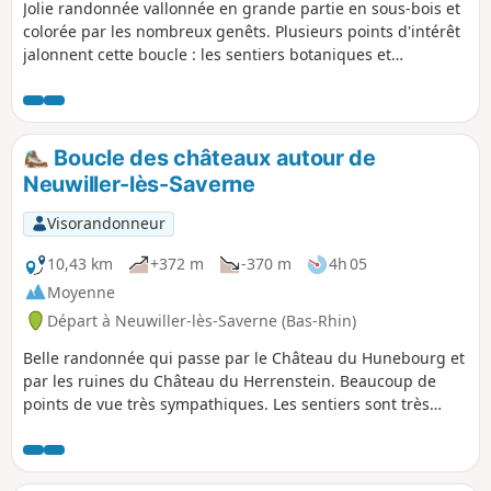
Jolie randonnée vallonnée en grande partie en sous-bois et
colorée par les nombreux genêts. Plusieurs points d'intérêt
jalonnent cette boucle : les sentiers botaniques et
poétiques mettent la forêt à l'honneur, le Château de
Lichtenberg haut perché nous offre sa silhouette
remarquable alors qu'à l'autre extrémité du circuit les gros
rochers de grès du Scheibenberg nous rappellent la
Boucle des châteaux autour de
géologie des Vosges du Nord. Trace gpx certainement très
Neuwiller-lès-Saverne
utile.
Visorandonneur
10,43 km
+372 m
-370 m
4h 05
Moyenne
Départ à Neuwiller-lès-Saverne (Bas-Rhin)
Belle randonnée qui passe par le Château du Hunebourg et
par les ruines du Château du Herrenstein. Beaucoup de
points de vue très sympathiques. Les sentiers sont très
propres et très bien balisés.