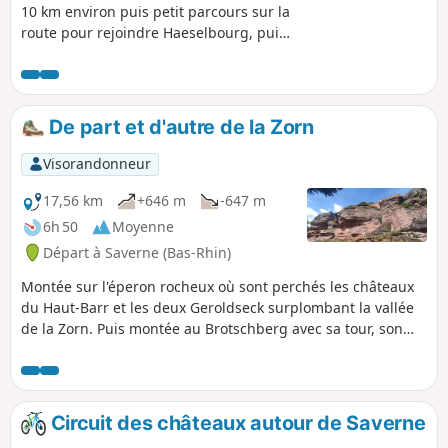
10 km environ puis petit parcours sur la
route pour rejoindre Haeselbourg, puis
le Canal de la Marne au Rhin à hauteur
du plan incliné d'Artzwiller.
De part et d'autre de la Zorn
Visorandonneur
17,56 km
+646 m
-647 m
6h 50
Moyenne
Départ à Saverne (Bas-Rhin)
Montée sur l'éperon rocheux où sont perchés les châteaux
du Haut-Barr et les deux Geroldseck surplombant la vallée
de la Zorn. Puis montée au Brotschberg avec sa tour, son
rocher, sa grotte. Ensuite, descente vers la Zorn en passant
par les Rochers du Krappenfels et montée au Rappenfels
pour rejoindre la Grotte Saint-Vit, le Marienfels et le
Château de Greifenstein.
Circuit des châteaux autour de Saverne