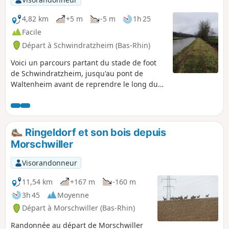
4,82 km
+5 m
-5 m
1h 25
Facile
Départ à Schwindratzheim (Bas-Rhin)
Voici un parcours partant du stade de foot
de Schwindratzheim, jusqu'au pont de
Waltenheim avant de reprendre le long du
canal de la Marne au Rhin, jusqu'au pont de
Schwindratzheim à nouveau.
Ringeldorf et son bois depuis
Morschwiller
Visorandonneur
11,54 km
+167 m
-160 m
3h 45
Moyenne
Départ à Morschwiller (Bas-Rhin)
Randonnée au départ de Morschwiller