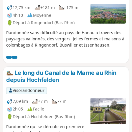
12,75 km
+181 m
-175 m
4h 10
Moyenne
Départ à Ringendorf (Bas-Rhin)
Randonnée sans difficulté au pays de Hanau à travers des
paysages vallonnés, des vergers. Jolies fermes et maisons à
colombages à Ringendorf, Buswiller et Issenhausen.
Le long du Canal de la Marne au Rhin
depuis Hochfelden
Visorandonneur
7,09 km
+7 m
-7 m
2h 05
Facile
Départ à Hochfelden (Bas-Rhin)
Randonnée qui se déroule en première