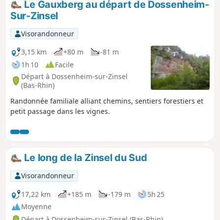
Le Gauxberg au départ de Dossenheim-
Sur-Zinsel
Visorandonneur
3,15 km
+80 m
-81 m
1h 10
Facile
Départ à Dossenheim-sur-Zinsel
(Bas-Rhin)
Randonnée familiale alliant chemins, sentiers forestiers et
petit passage dans les vignes.
Le long de la Zinsel du Sud
Visorandonneur
17,22 km
+185 m
-179 m
5h 25
Moyenne
Départ à Dossenheim-sur-Zinsel (Bas-Rhin)