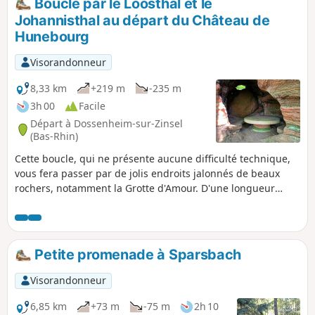
Boucle par le Loosthal et le
Johannisthal au départ du Château de
Hunebourg
Visorandonneur
8,33 km
+219 m
-235 m
3h 00
Facile
Départ à Dossenheim-sur-Zinsel
(Bas-Rhin)
Cette boucle, qui ne présente aucune difficulté technique,
vous fera passer par de jolis endroits jalonnés de beaux
rochers, notamment la Grotte d'Amour. D'une longueur
raisonnable, c'est une agréable promenade à réaliser sur
une demi-journée.
Petite promenade à Sparsbach
Visorandonneur
6,85 km
+73 m
-75 m
2h 10