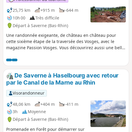
25,75 km
+915 m
-644 m
10h 00
Très difficile
Départ à Saverne (Bas-Rhin)
Une randonnée exigeante, de château en château pour
cette sixième étape de la traversée des Vosges, avec le
magazine Passion Vosges. Vous découvrirez aussi une belle
vue sur la Chapelle Saint-Léon à Dabo. Une étape racontée
par Christian Bach dans le magazine Passion Vosges édité
par les DNA et L'Alsace.
De Saverne à Haselbourg avec retour
par le Canal de la Marne au Rhin
Visorandonneur
48,06 km
+404 m
-411 m
3h
Moyenne
Départ à Saverne (Bas-Rhin)
Promenade en Forêt pour démarrer sur