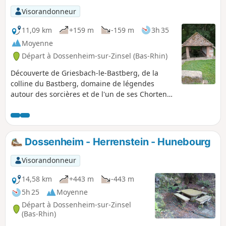
Visorandonneur
11,09 km
+159 m
-159 m
3h 35
Moyenne
Départ à Dossenheim-sur-Zinsel (Bas-Rhin)
Découverte de Griesbach-le-Bastberg, de la
colline du Bastberg, domaine de légendes
autour des sorcières et de l'un de ses Chortens.
Attention: Contournement ((1) à (3) et à (1) ) -
Modification du terrain par rapport à la carte,
selon date d'édition... Dernière mise à jour
février 2021.
Dossenheim - Herrenstein - Hunebourg
Visorandonneur
14,58 km
+443 m
-443 m
5h 25
Moyenne
Départ à Dossenheim-sur-Zinsel
(Bas-Rhin)