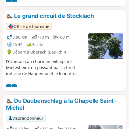
et des ruines du Château de Herrenstein.
Le grand circuit de Stocklach
Office de tourisme
8,88 km
+70 m
-63 m
2h 45
Facile
Départ à Uberach (Bas-Rhin)
D’Uberach au charmant village de
Mietesheim, en passant par la forêt
indivise de Haguenau et le long du
camp de Neubourg, ce circuit vous
mènera à travers de majestueux chênes
et hêtres et mettra en lumière le passé
comme le présent militaire de la forêt.
Du Daubenschlag à la Chapelle Saint-
Michel
Visorandonneur
14,49 km
+338 m
-335 m