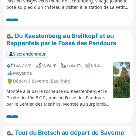
Passion Vosges vous mène de Lichtenberg, village joliment
posé au pied d'un château à visiter, à la station de La Petite-
Pierre, cité en quête d'un nouveau souffle. À la clé, de belles
découvertes. Retrouvez le récit de cette étape dans le
magazine Passion Vosges édité par les DNA et L'Alsace. Tout
le trajet se fait en suivant le Rectangle Rouge, sauf
Du Kaestenberg au Breitkopf et au
indication contraire.
Rappenfels par le Fossé des Pandours
Visorandonneur
16,57 km
+592 m
-592 m
6h 25
Moyenne
Départ à Saverne (Bas-Rhin)
Montée à la barre rocheuse du Kaestenberg et la
Grotte du 10e B.C.P., puis au Fossé des Pandours
par le Sentier des Menhirs. Montée au surplomb
du Breitkopf par la Fontaine Mélanie, puis au
piton ruiniforme du Rappenfels par la Fontaine
des Bavarois. Et pour finir, la Grotte Saint-Vit et les
ruines du château de Greifenstein.
Tour du Brotsch au départ de Saverne