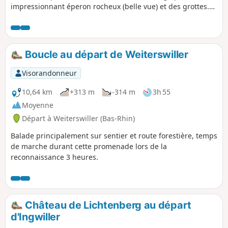
impressionnant éperon rocheux (belle vue) et des grottes.
On marche le plus souvent à l'ombre et la randonnée suit
une rivière sur la dernière partie du trajet. Egalement
agréable en plein été. (mis à jour mai 2020)
Boucle au départ de Weiterswiller
Visorandonneur
10,64 km
+313 m
-314 m
3h 55
Moyenne
Départ à Weiterswiller (Bas-Rhin)
Balade principalement sur sentier et route forestière, temps
de marche durant cette promenade lors de la
reconnaissance 3 heures.
Château de Lichtenberg au départ
d'Ingwiller