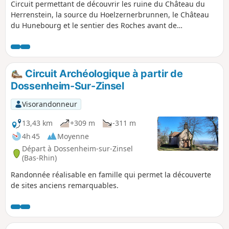
Circuit permettant de découvrir les ruine du Château du
Herrenstein, la source du Hoelzernerbrunnen, le Château
du Hunebourg et le sentier des Roches avant de
redescendre tranquillement vers la vallée de la Zinsel et de
rencontrer des Highlands Catlles
Circuit Archéologique à partir de
Dossenheim-Sur-Zinsel
Visorandonneur
13,43 km
+309 m
-311 m
4h 45
Moyenne
Départ à Dossenheim-sur-Zinsel
(Bas-Rhin)
Randonnée réalisable en famille qui permet la découverte
de sites anciens remarquables.