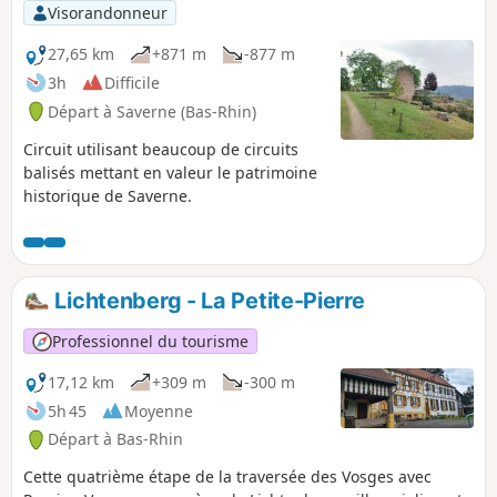
Visorandonneur
27,65 km
+871 m
-877 m
3h
Difficile
Départ à Saverne (Bas-Rhin)
Circuit utilisant beaucoup de circuits
balisés mettant en valeur le patrimoine
historique de Saverne.
Lichtenberg - La Petite-Pierre
Professionnel du tourisme
17,12 km
+309 m
-300 m
5h 45
Moyenne
Départ à Bas-Rhin
Cette quatrième étape de la traversée des Vosges avec