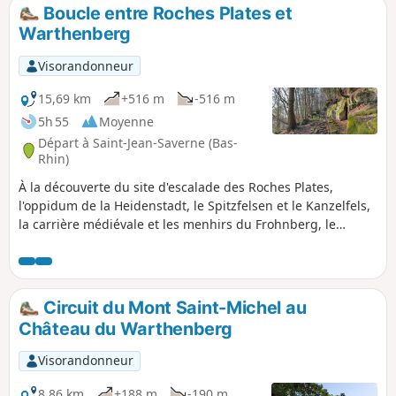
Boucle entre Roches Plates et
Warthenberg
Visorandonneur
15,69 km
+516 m
-516 m
5h 55
Moyenne
Départ à Saint-Jean-Saverne (Bas-
Rhin)
À la découverte du site d'escalade des Roches Plates,
l'oppidum de la Heidenstadt, le Spitzfelsen et le Kanzelfels,
la carrière médiévale et les menhirs du Frohnberg, le
château du Warthenberg et le rocher du Daubenschlag, la
voie romaine, le Wasserfallfelsen, la Grotte des Fées, le
Rond des Sorcières et la Chapelle Saint-Michel. Beaux
points de vue sur les Vosges du Nord et la plaine d'Alsace.
Circuit du Mont Saint-Michel au
Château du Warthenberg
Visorandonneur
8,86 km
+188 m
-190 m