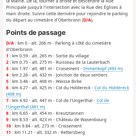
la Mairie. De là, tourner à droite et descendre la Rue
Principale jusqu'à l'intersection avec la Rue des Églises à
main droite. Suivre cette dernière pour rejoindre le parking
du départ au cimetière d'Oberbronn (
D/A
).
Points de passage
D/A
: km 0 - alt. 266 m - Parking à côté du cimetière
d'Oberbronn
1
: km 0.59 - alt. 265 m - Sortie du village
2
: km 0.75 - alt. 275 m - Ruisseau de la Lauterbach
3
: km 1.97 - alt. 481 m - Croisement -
Immenkopf (493 m)
4
: km 2.26 - alt. 432 m - Jonction de deux sentiers
5
: km 3.46 - alt. 408 m - Weisse Birke
6
: km 4.27 - alt. 425 m - Col du Holdereck -
Col du Holdereck
(408 m)
7
: km 4.92 - alt. 447 m - Col de l'Ungerthal -
Col de
l'Ungerthal (481 m)
8
: km 6.65 - alt. 454 m - Kreutztannen
9
: km 8.53 - alt. 423 m - Château de Wasenbourg
10
: km 9.84 - alt. 273 m - Croisement
11
: km 11.21 - alt. 332 m - Rettersberg