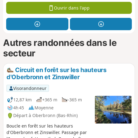
Ouvrir dans l'app
Autres randonnées dans le
secteur
Circuit en forêt sur les hauteurs
d'Oberbronn et Zinswiller
Visorandonneur
12,87 km
+365 m
-365 m
4h 45
Moyenne
Départ à Oberbronn (Bas-Rhin)
Boucle en forêt sur les hauteurs
d'Oberbronn et Zinswiller. Passage par