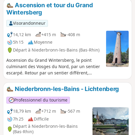
de la Liese (appartenant au Club Vosgien et
Ascension et tour du Grand
l'abri du Heidenkopf.
Wintersberg
Visorandonneur
14,12 km
+415 m
-408 m
5h 15
Moyenne
Départ à Niederbronn-les-Bains (Bas-Rhin)
Ascension du Grand Wintersberg, le point
culminant des Vosges du Nord, par un sentier
escarpé. Retour par un sentier différent,
également étroit. Vigilance par temps pluvieux
ou avec des sentiers enneigés.
Niederbronn-les-Bains - Lichtenberg
Professionnel du tourisme
18,79 km
+712 m
-567 m
7h 25
Difficile
Départ à Niederbronn-les-Bains
(Bas-Rhin)