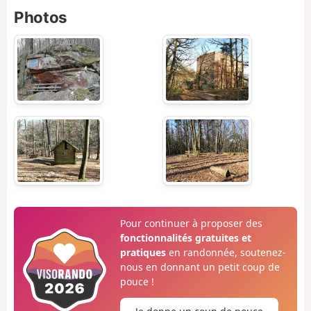
Photos
Pour continuer à proposer des
fonctionnalités gratuites et
pratiques
en randonnée, soutenez-
nous en donnant un petit coup de
pouce !