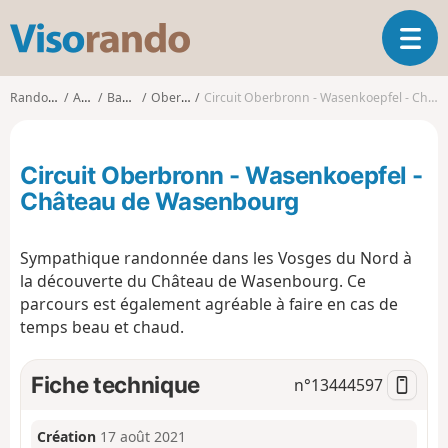
V
O
i
u
s
v
o
Randonnées
Alsace
Bas-Rhin
Oberbronn
Circuit Oberbronn - Wasenkoepfel - Château de Wasenbourg
r
r
i
a
r
n
Circuit Oberbronn - Wasenkoepfel -
l
d
a
Château de Wasenbourg
o
n
a
Sympathique randonnée dans les Vosges du Nord à
v
i
la découverte du Château de Wasenbourg. Ce
g
parcours est également agréable à faire en cas de
a
temps beau et chaud.
t
i
Fiche technique
n°
13444597
o
n
Création
17 août 2021