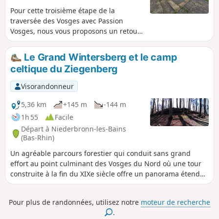
Pour cette troisième étape de la
traversée des Vosges avec Passion
Vosges, nous vous proposons un retour
aux sources. Au sens propre comme au
figuré, avec une étape qui joue à saute-
Le Grand Wintersberg et le camp
mouton entre Niederbronn-les-Bains,
celtique du Ziegenberg
dont la qualité des eaux thermales est
réputée depuis l’Antiquité, et la vallée
Visorandonneur
de la Zinsel du Nord.
5,36 km
+145 m
-144 m
1h 55
Facile
Départ à Niederbronn-les-Bains
(Bas-Rhin)
Un agréable parcours forestier qui conduit sans grand
effort au point culminant des Vosges du Nord où une tour
construite à la fin du XIXe siècle offre un panorama étendu.
Moins couru, le site du camp celtique ne manque pas de
charme.
Pour plus de randonnées, utilisez notre
moteur de recherche
.