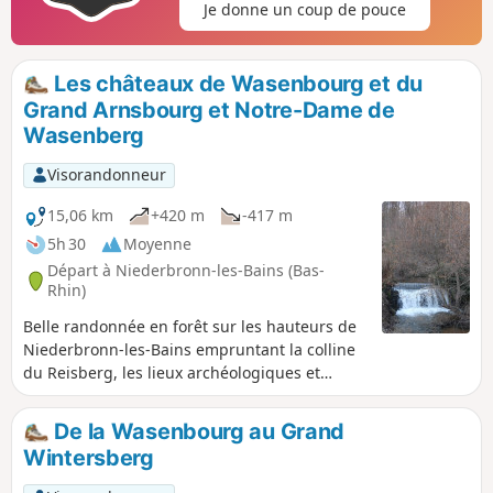
Je donne un coup de pouce
Les châteaux de Wasenbourg et du
Grand Arnsbourg et Notre-Dame de
Wasenberg
Visorandonneur
15,06 km
+420 m
-417 m
5h 30
Moyenne
Départ à Niederbronn-les-Bains (Bas-
Rhin)
Belle randonnée en forêt sur les hauteurs de
Niederbronn-les-Bains empruntant la colline
du Reisberg, les lieux archéologiques et
historiques du Wasenbourg, le sentier
découverte Charles Mathis et qui se poursuit
De la Wasenbourg au Grand
par le GR® 53 jusqu'au château ruiné du
Wintersberg
Grand Arnsbourg. Le retour emprunte le Col
du Schlangenthal, longe le Ruisseau