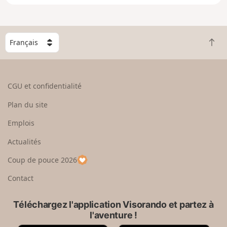
e
n
g
C
r
R
h
a
e
o
n
t
i
d
o
s
CGU et confidentialité
u
i
r
s
Plan du site
e
s
n
e
Emplois
h
z
Actualités
a
u
u
n
Coup de pouce 2026
t
p
a
Contact
y
s
Téléchargez l'application Visorando et partez à
l'aventure !