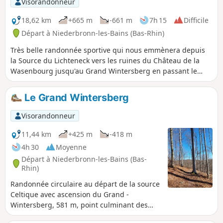
Visorandonneur
Falkensteinbach et la Chapelle Notre-Dame du
Wasenberg.
18,62 km
+665 m
-661 m
7h 15
Difficile
Départ à Niederbronn-les-Bains (Bas-Rhin)
Très belle randonnée sportive qui nous emmènera depuis
la Source du Lichteneck vers les ruines du Château de la
Wasenbourg jusqu'au Grand Wintersberg en passant le
lieu-dit Breitenwasen. La montée au Wintersberg est rude
et nécessite une bonne endurance. Les bâtons de marche
Le Grand Wintersberg
s’avéreront particulièrement utiles à ce niveau. Pour les plus
motivés, ce parcours est parfait pour une séance
Visorandonneur
d'entrainement de trail puisqu'il allie montées, descentes et
passages techniques.
11,44 km
+425 m
-418 m
4h 30
Moyenne
Départ à Niederbronn-les-Bains (Bas-
Rhin)
Randonnée circulaire au départ de la source
Celtique avec ascension du Grand -
Wintersberg, 581 m, point culminant des
Vosges du Nord et retour via le chalet du Col