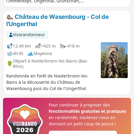
l'Immenkopf, Ungerthal, Grunschaft,
Michelskopf et l'Étang du Linsenthal à
partir de l'aire du Sonnenberg.
Château de Wasenbourg - Col de
l'Ungerthal
Visorandonneur
12,49 km
+425 m
-418 m
4h 45
Moyenne
Départ à Niederbronn-les-Bains (Bas-
Rhin)
Randonnée en forêt de Niederbronn-les-
Bains à la découverte du Château de
Wasenbourg puis du Col de l'Ungerthal.
Pour continuer à proposer des
fonctionnalités gratuites et pratiques
en randonnée, soutenez-nous en
donnant un petit coup de pouce !