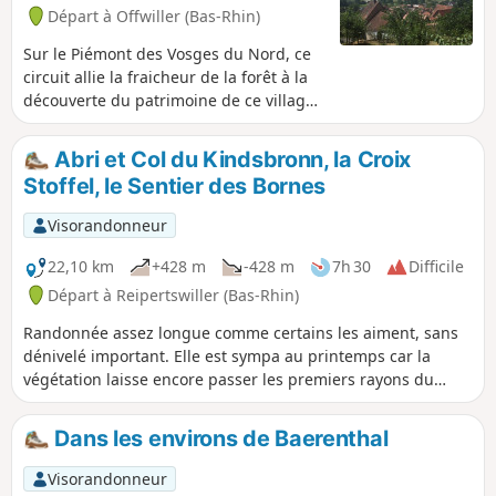
Départ à Offwiller (Bas-Rhin)
Sur le Piémont des Vosges du Nord, ce
circuit allie la fraicheur de la forêt à la
découverte du patrimoine de ce village
à colombages typique du secteur.
Abri et Col du Kindsbronn, la Croix
Stoffel, le Sentier des Bornes
Visorandonneur
22,10 km
+428 m
-428 m
7h 30
Difficile
Départ à Reipertswiller (Bas-Rhin)
Randonnée assez longue comme certains les aiment, sans
dénivelé important. Elle est sympa au printemps car la
végétation laisse encore passer les premiers rayons du
soleil mais reste praticable en toutes saisons et dispose
d'un abri bien placé pour déjeuner au sec.Aucune difficulté
Dans les environs de Baerenthal
sur le parcours si ce n'est la durée !
Visorandonneur