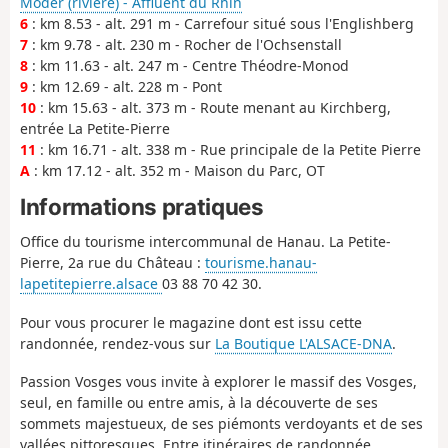
Moder (rivière) - Affluent du Rhin
6
: km 8.53 - alt. 291 m - Carrefour situé sous l'Englishberg
7
: km 9.78 - alt. 230 m - Rocher de l'Ochsenstall
8
: km 11.63 - alt. 247 m - Centre Théodre-Monod
9
: km 12.69 - alt. 228 m - Pont
10
: km 15.63 - alt. 373 m - Route menant au Kirchberg,
entrée La Petite-Pierre
11
: km 16.71 - alt. 338 m - Rue principale de la Petite Pierre
A
: km 17.12 - alt. 352 m - Maison du Parc, OT
Informations pratiques
Office du tourisme intercommunal de Hanau. La Petite-
Pierre, 2a rue du Château :
tourisme.hanau-
lapetitepierre.alsace
03 88 70 42 30.
Pour vous procurer le magazine dont est issu cette
randonnée, rendez-vous sur
La Boutique L'ALSACE-DNA
.
Passion Vosges vous invite à explorer le massif des Vosges,
seul, en famille ou entre amis, à la découverte de ses
sommets majestueux, de ses piémonts verdoyants et de ses
vallées pittoresques. Entre itinéraires de randonnée,