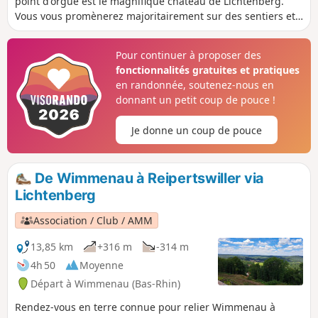
point d'orgue est le magnifique château de Lichtenberg.
Vous vous promènerez majoritairement sur des sentiers et
dans une forêt de feuillus bénéficiant ainsi du soleil de
début de printemps, mais en étant à l'ombre en été.
Pour continuer à proposer des
fonctionnalités gratuites et pratiques
en randonnée, soutenez-nous en
donnant un petit coup de pouce !
Je donne un coup de pouce
De Wimmenau à Reipertswiller via
Lichtenberg
Association / Club / AMM
13,85 km
+316 m
-314 m
4h 50
Moyenne
Départ à Wimmenau (Bas-Rhin)
Rendez-vous en terre connue pour relier Wimmenau à