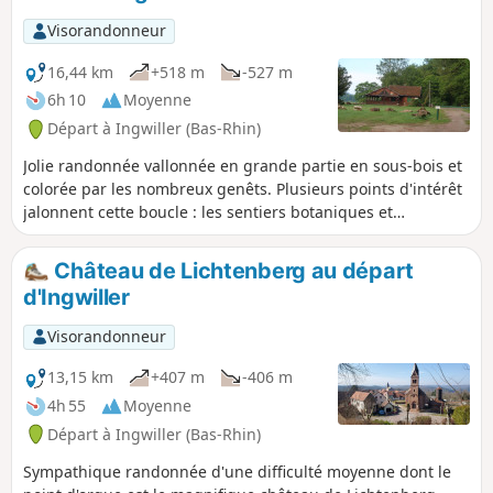
Visorandonneur
16,44 km
+518 m
-527 m
6h 10
Moyenne
Départ à Ingwiller (Bas-Rhin)
Jolie randonnée vallonnée en grande partie en sous-bois et
colorée par les nombreux genêts. Plusieurs points d'intérêt
jalonnent cette boucle : les sentiers botaniques et
poétiques mettent la forêt à l'honneur, le Château de
Lichtenberg haut perché nous offre sa silhouette
Château de Lichtenberg au départ
remarquable alors qu'à l'autre extrémité du circuit les gros
d'Ingwiller
rochers de grès du Scheibenberg nous rappellent la
géologie des Vosges du Nord. Trace gpx certainement très
Visorandonneur
utile.
13,15 km
+407 m
-406 m
4h 55
Moyenne
Départ à Ingwiller (Bas-Rhin)
Sympathique randonnée d'une difficulté moyenne dont le