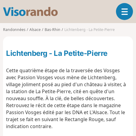
V
O
i
u
s
v
o
Randonnées
Alsace
Bas-Rhin
Lichtenberg - La Petite-Pierre
r
r
i
a
r
n
Lichtenberg - La Petite-Pierre
l
d
a
o
n
Cette quatrième étape de la traversée des Vosges
a
avec Passion Vosges vous mène de Lichtenberg,
v
village joliment posé au pied d'un château à visiter, à
i
g
la station de La Petite-Pierre, cité en quête d'un
a
nouveau souffle. À la clé, de belles découvertes.
t
Retrouvez le récit de cette étape dans le magazine
i
Passion Vosges édité par les DNA et L'Alsace. Tout le
o
trajet se fait en suivant le Rectangle Rouge, sauf
n
indication contraire.