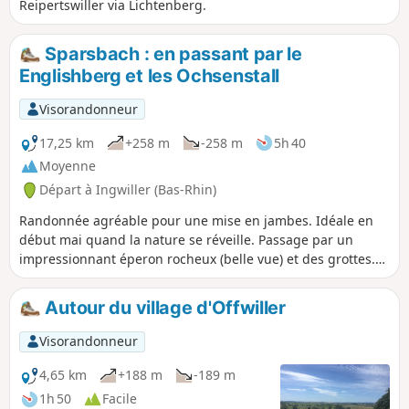
Reipertswiller via Lichtenberg.
Sparsbach : en passant par le
Englishberg et les Ochsenstall
Visorandonneur
17,25 km
+258 m
-258 m
5h 40
Moyenne
Départ à Ingwiller (Bas-Rhin)
Randonnée agréable pour une mise en jambes. Idéale en
début mai quand la nature se réveille. Passage par un
impressionnant éperon rocheux (belle vue) et des grottes.
On marche le plus souvent à l'ombre et la randonnée suit
une rivière sur la dernière partie du trajet. Egalement
Autour du village d'Offwiller
agréable en plein été. (mis à jour mai 2020)
Visorandonneur
4,65 km
+188 m
-189 m
1h 50
Facile