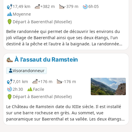
17,49 km
+382 m
-379 m
6h 05
Moyenne
Départ à Baerenthal (Moselle)
Belle randonnée qui permet de découvrir les environs du
joli village de Baerenthal ainsi que ses deux étangs, l'un
destiné à la pêche et l'autre à la baignade. La randonnée
traverse la magnifique forêt mixte du Parc Naturel des
Vosges du Nord en empruntant des sentiers forestiers
À l'assaut du Ramstein
larges ainsi que des sentiers plus étroits et techniques mais
sans grande difficulté.
Visorandonneur
7,01 km
+176 m
-176 m
2h 30
Facile
Départ à Baerenthal (Moselle)
Le Château de Ramstein date du XIIIe siècle. Il est installé
sur une barre rocheuse en grès. Au sommet, vue
panoramique sur Baerenthal et sa vallée. Les deux étangs
de Ramstein et de Baerenthal ne manquent pas de charme
et sont un lieu idéal pour une pause rafraichissante.