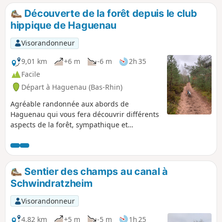
Découverte de la forêt depuis le club
hippique de Haguenau
Visorandonneur
9,01 km
+6 m
-6 m
2h 35
Facile
Départ à Haguenau (Bas-Rhin)
Agréable randonnée aux abords de
Haguenau qui vous fera découvrir différents
aspects de la forêt, sympathique et
différente à chaque saison.
Sentier des champs au canal à
Schwindratzheim
Visorandonneur
4,82 km
+5 m
-5 m
1h 25