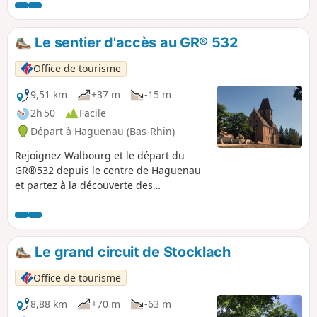
lièvre de sable – est le surnom qui fut
donné aux Haguenoviens à l’époque où
l’Alsace était sous l’autorité de l’Empire
Le sentier d'accès au GR® 532
allemand, à cause de la présence en
grand nombre des lièvres dans cette
Office de tourisme
partie de la région au sol très
sablonneux.
9,51 km
+37 m
-15 m
2h 50
Facile
Départ à Haguenau (Bas-Rhin)
Rejoignez Walbourg et le départ du
GR®532 depuis le centre de Haguenau
et partez à la découverte des
patrimoines de la forêt indivise par ce
sentier qui fait partie des chemins de
Saint-Jacques de Compostelle.
Le grand circuit de Stocklach
Office de tourisme
8,88 km
+70 m
-63 m