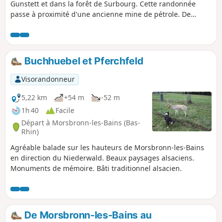
Gunstett et dans la forêt de Surbourg. Cette randonnée
passe à proximité d'une ancienne mine de pétrole. De
beaux paysages alsaciens et en automne, de belles
couleurs.
Buchhuebel et Pferchfeld
Visorandonneur
5,22 km
+54 m
-52 m
1h 40
Facile
Départ à Morsbronn-les-Bains (Bas-
Rhin)
Agréable balade sur les hauteurs de Morsbronn-les-Bains
en direction du Niederwald. Beaux paysages alsaciens.
Monuments de mémoire. Bâti traditionnel alsacien.
De Morsbronn-les-Bains au