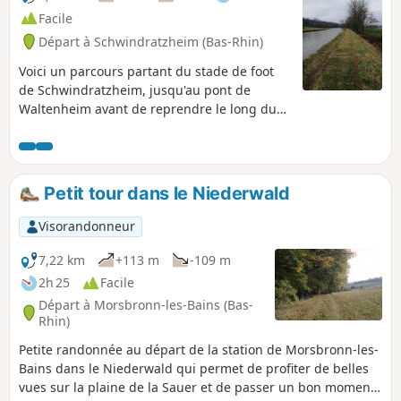
Facile
Départ à Schwindratzheim (Bas-Rhin)
Voici un parcours partant du stade de foot
de Schwindratzheim, jusqu'au pont de
Waltenheim avant de reprendre le long du
canal de la Marne au Rhin, jusqu'au pont de
Schwindratzheim à nouveau.
Petit tour dans le Niederwald
Visorandonneur
7,22 km
+113 m
-109 m
2h 25
Facile
Départ à Morsbronn-les-Bains (Bas-
Rhin)
Petite randonnée au départ de la station de Morsbronn-les-
Bains dans le Niederwald qui permet de profiter de belles
vues sur la plaine de la Sauer et de passer un bon moment