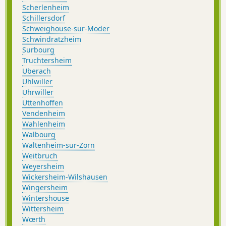
Scherlenheim
Schillersdorf
Schweighouse-sur-Moder
Schwindratzheim
Surbourg
Truchtersheim
Uberach
Uhlwiller
Uhrwiller
Uttenhoffen
Vendenheim
Wahlenheim
Walbourg
Waltenheim-sur-Zorn
Weitbruch
Weyersheim
Wickersheim-Wilshausen
Wingersheim
Wintershouse
Wittersheim
Wœrth