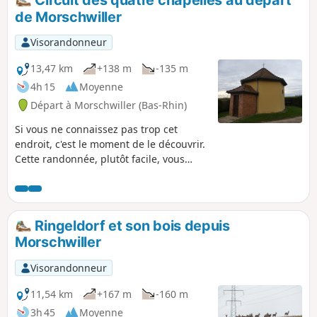
de Morschwiller
Visorandonneur
13,47 km
+138 m
-135 m
4h 15
Moyenne
Départ à Morschwiller (Bas-Rhin)
Si vous ne connaissez pas trop cet
endroit, c'est le moment de le découvrir.
Cette randonnée, plutôt facile, vous
emmène le long du Londgraben de la
Chapelle de Morschwiller à celle
d'Ohlungen quasiment en ligne droite.
Le retour, avec un peu dénivelé, vous
Ringeldorf et son bois depuis
fera découvrir les deux belles chapelles
Morschwiller
de Dauendorf. Sur le trajet, suivant
l'heure de la journée, vous devriez voir
Visorandonneur
de nombreux chevreuils, si vous êtes
matinal, vous verrez peut-être Goupil le
11,54 km
+167 m
-160 m
renard.
3h 45
Moyenne