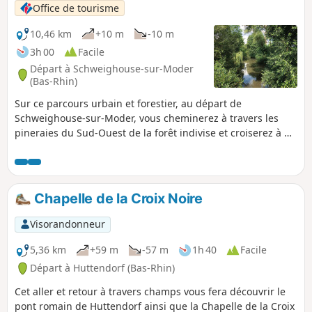
Office de tourisme
10,46 km
+10 m
-10 m
3h 00
Facile
Départ à Schweighouse-sur-Moder
(Bas-Rhin)
Sur ce parcours urbain et forestier, au départ de
Schweighouse-sur-Moder, vous cheminerez à travers les
pineraies du Sud-Ouest de la forêt indivise et croiserez à de
nombreuses reprises le cours de deux rivières, la Zinsel du
Nord et la Moder.
Chapelle de la Croix Noire
Visorandonneur
5,36 km
+59 m
-57 m
1h 40
Facile
Départ à Huttendorf (Bas-Rhin)
Cet aller et retour à travers champs vous fera découvrir le
pont romain de Huttendorf ainsi que la Chapelle de la Croix