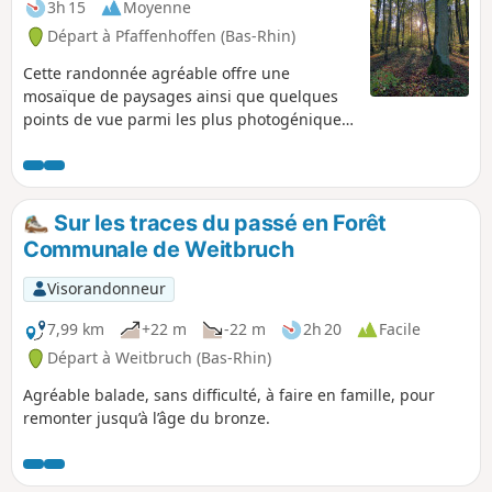
3h 15
Moyenne
Départ à Pfaffenhoffen (Bas-Rhin)
Cette randonnée agréable offre une
mosaïque de paysages ainsi que quelques
points de vue parmi les plus photogéniques
du territoire. On croise sur l’itinéraire un
ancien abri de vignes. Au Geiersberg, un
banc napoléonien en grès des Vosges
permet de savourer le panorama à 261 m
Sur les traces du passé en Forêt
d’altitude : la Forêt de Haguenau et l’Outre-
Communale de Weitbruch
Forêt font partie du décor. Sur les hauteurs
de Morschwiller, on domine la plaine
Visorandonneur
d’Alsace et la vue s’étend des Vosges du
Nord jusqu’à la Forêt Noire.
7,99 km
+22 m
-22 m
2h 20
Facile
Départ à Weitbruch (Bas-Rhin)
Agréable balade, sans difficulté, à faire en famille, pour
remonter jusqu’à l’âge du bronze.