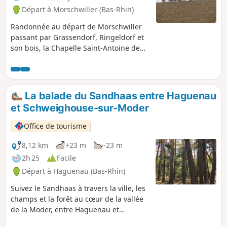
Départ à Morschwiller (Bas-Rhin)
Randonnée au départ de Morschwiller
passant par Grassendorf, Ringeldorf et
son bois, la Chapelle Saint-Antoine de
Dauendorf. Retour par le sentier
panoramique.
La balade du Sandhaas entre Haguenau
et Schweighouse-sur-Moder
Office de tourisme
8,12 km
+23 m
-23 m
2h 25
Facile
Départ à Haguenau (Bas-Rhin)
Suivez le Sandhaas à travers la ville, les
champs et la forêt au cœur de la vallée
de la Moder, entre Haguenau et
Schweighouse-sur-Moder. Sandhaas –