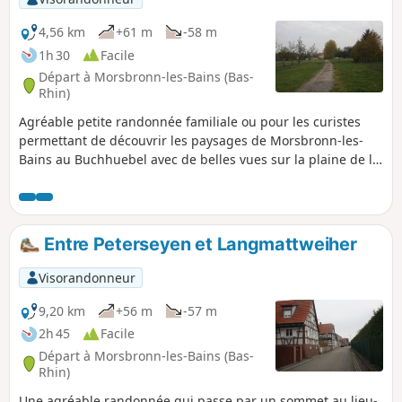
4,56 km
+61 m
-58 m
1h 30
Facile
Départ à Morsbronn-les-Bains (Bas-
Rhin)
Agréable petite randonnée familiale ou pour les curistes
permettant de découvrir les paysages de Morsbronn-les-
Bains au Buchhuebel avec de belles vues sur la plaine de la
Sauer, la Forêt de Niederwald.
Entre Peterseyen et Langmattweiher
Visorandonneur
9,20 km
+56 m
-57 m
2h 45
Facile
Départ à Morsbronn-les-Bains (Bas-
Rhin)
Une agréable randonnée qui passe par un sommet au lieu-