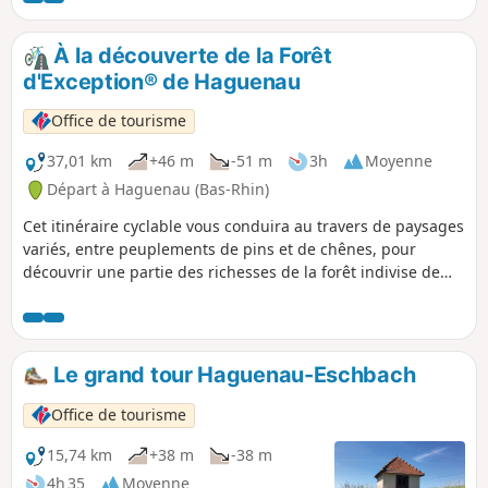
Chêne et de quelques arbres
remarquables.
À la découverte de la Forêt
d'Exception® de Haguenau
Office de tourisme
37,01 km
+46 m
-51 m
3h
Moyenne
Départ à Haguenau (Bas-Rhin)
Cet itinéraire cyclable vous conduira au travers de paysages
variés, entre peuplements de pins et de chênes, pour
découvrir une partie des richesses de la forêt indivise de
Haguenau. Vous cheminerez au cœur de cette forêt,
labellisée Forêt d’Exception® en janvier 2020 et pourrez, au
fil de la balade, profiter de ses plans d’eau et vous laisser
surprendre par sa légende et son patrimoine.
Le grand tour Haguenau-Eschbach
Office de tourisme
15,74 km
+38 m
-38 m
4h 35
Moyenne