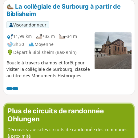
l'Alsace du Nord.
La collégiale de Surbourg à partir de
Biblisheim
Visorandonneur
11,99 km
+32 m
-34 m
3h 30
Moyenne
Départ à Biblisheim (Bas-Rhin)
Boucle à travers champs et forêt pour
visiter la collégiale de Surbourg, classée
au titre des Monuments Historiques
depuis 1874.
Plus de circuits de randonnée
Ohlungen
Découvrez aussi les circuits de randonnée des communes
à proximité