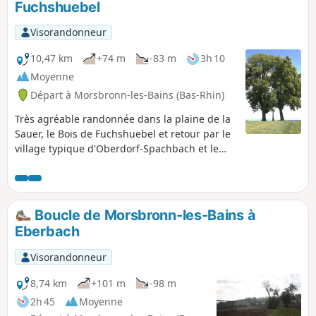
Fuchshuebel
Visorandonneur
10,47 km
+74 m
-83 m
3h 10
Moyenne
Départ à Morsbronn-les-Bains (Bas-Rhin)
Très agréable randonnée dans la plaine de la
Sauer, le Bois de Fuchshuebel et retour par le
village typique d'Oberdorf-Spachbach et le
chemin sous le Mont de Gunstett. Au cours de
ce circuit découverte du beau lavoir du village
de Gunstett.
Boucle de Morsbronn-les-Bains à
Eberbach
Visorandonneur
8,74 km
+101 m
-98 m
2h 45
Moyenne