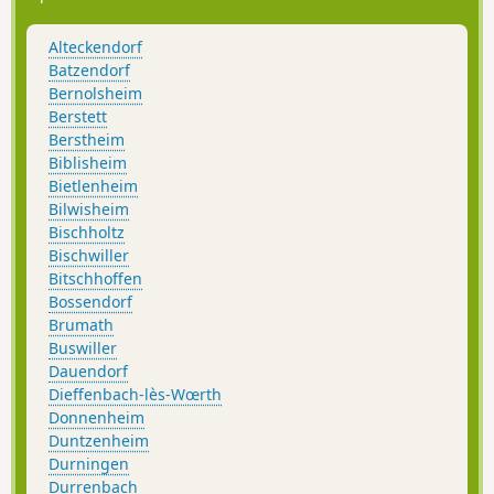
Alteckendorf
Batzendorf
Bernolsheim
Berstett
Berstheim
Biblisheim
Bietlenheim
Bilwisheim
Bischholtz
Bischwiller
Bitschhoffen
Bossendorf
Brumath
Buswiller
Dauendorf
Dieffenbach-lès-Wœrth
Donnenheim
Duntzenheim
Durningen
Durrenbach