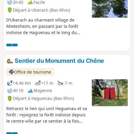
2h 45
Facile
Départ à Uberach (Bas-Rhin)
D’Uberach au charmant village de
Mietesheim, en passant par la forêt
indivise de Haguenau et le long du
camp de Neubourg, ce circuit vous
mènera à travers de majestueux chênes
et hêtres et mettra en lumière le passé
comme le présent militaire de la forêt.
Sentier du Monument du Chêne
Office de tourisme
14,46 km
+17 m
-7 m
4h 10
Moyenne
Départ à Haguenau (Bas-Rhin)
Retracez le lien qui unit Haguenau et sa
forêt : rejoignez la forêt indivise depuis
le centre-ville par ce sentier à la fois
urbain, agricole et forestier, à la
découverte du fameux Monument du