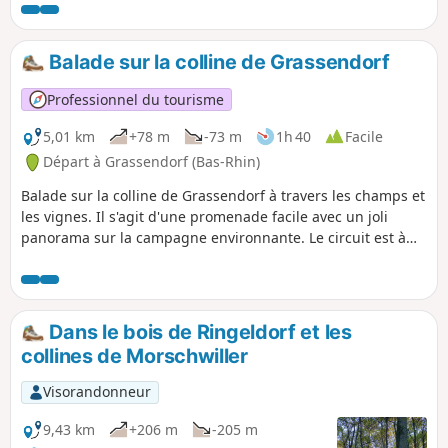
France, avec une flore variée. Elle
regorge de champignons en saison.
Petite réserve biologique sur ce
Balade sur la colline de Grassendorf
parcours.
Professionnel du tourisme
5,01 km
+78 m
-73 m
1h 40
Facile
Départ à Grassendorf (Bas-Rhin)
Balade sur la colline de Grassendorf à travers les champs et
les vignes. Il s'agit d'une promenade facile avec un joli
panorama sur la campagne environnante. Le circuit est à
éviter par temps très humide en raison des terres
argileuses.
Dans le bois de Ringeldorf et les
collines de Morschwiller
Visorandonneur
9,43 km
+206 m
-205 m