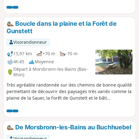
vastes clairières de la forêt ou lors de la traversée de la
plaine de la Sauer, permet de voir de beaux lavoirs à
Oberdorf-Spachbach et à Gunstett, ainsi que de beaux
exemples de bâti traditionnel alsacien.
Boucle dans la plaine et la Forêt de
Gunstett
Visorandonneur
15,97 km
+70 m
-70 m
4h 45
Moyenne
Départ à Morsbronn-les-Bains (Bas-
Rhin)
Très agréable randonnée sur des chemins de bonne qualité
permettant de découvrir des paysages très variés comme la
plaine de la Sauer, la Forêt de Gunstett et le bâti
traditionnel alsacien lors de la traversée des villages.
De Morsbronn-les-Bains au Buchhuebel
Visorandonneur