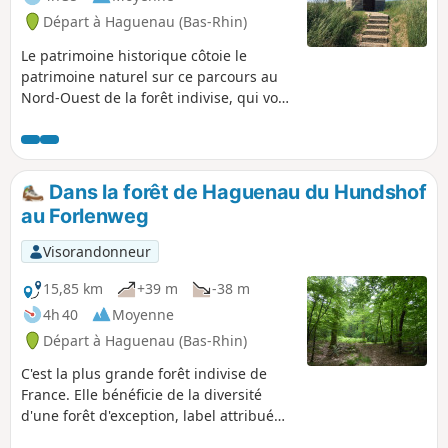
Départ à Haguenau (Bas-Rhin)
Le patrimoine historique côtoie le
patrimoine naturel sur ce parcours au
Nord-Ouest de la forêt indivise, qui vous
mènera à travers les pineraies et
peuplements de feuillus, par les
champs et le charmant village
d’Eschbach qui longe la lisière de la
Dans la forêt de Haguenau du Hundshof
forêt.
au Forlenweg
Visorandonneur
15,85 km
+39 m
-38 m
4h 40
Moyenne
Départ à Haguenau (Bas-Rhin)
C'est la plus grande forêt indivise de
France. Elle bénéficie de la diversité
d'une forêt d'exception, label attribué
par l'ONF à une quinzaine de forêts en