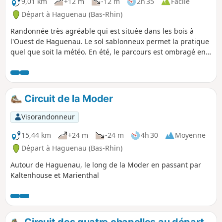
9,01 km
+12 m
-12 m
2h 35
Facile
Départ à Haguenau (Bas-Rhin)
Randonnée très agréable qui est située dans les bois à
l'Ouest de Haguenau. Le sol sablonneux permet la pratique
quel que soit la météo. En été, le parcours est ombragé en
grande majorité. Il est possible de le réaliser en marche
nordique, course à pied voire à vélo tout terrain.
Circuit de la Moder
Visorandonneur
15,44 km
+24 m
-24 m
4h 30
Moyenne
Départ à Haguenau (Bas-Rhin)
Autour de Haguenau, le long de la Moder en passant par
Kaltenhouse et Marienthal
Circuit des quatre chapelles au départ