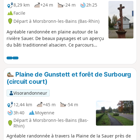
8,29 km
+24 m
-24 m
2h 25
Facile
Départ à Morsbronn-les-Bains (Bas-Rhin)
Agréable randonnée en plaine autour de la
rivière Sauer. De beaux paysages et un aperçu
du bâti traditionnel alsacien. Ce parcours
permet également de découvrir deux lavoirs
typiques, un en pierre, l'autre en bois.
Plaine de Gunstett et forêt de Surbourg
(circuit court)
Visorandonneur
12,44 km
+45 m
-54 m
3h 40
Moyenne
Départ à Morsbronn-les-Bains (Bas-
Rhin)
Agréable randonnée à travers la Plaine de la Sauer près de