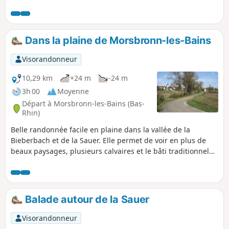
en forêt. Circuit ne présentant pas de réelles difficultés, au
dénivelé modéré.
Dans la plaine de Morsbronn-les-Bains
Visorandonneur
10,29 km
+24 m
-24 m
3h 00
Moyenne
Départ à Morsbronn-les-Bains (Bas-
Rhin)
Belle randonnée facile en plaine dans la vallée de la
Bieberbach et de la Sauer. Elle permet de voir en plus de
beaux paysages, plusieurs calvaires et le bâti traditionnel
alsacien.
Balade autour de la Sauer
Visorandonneur