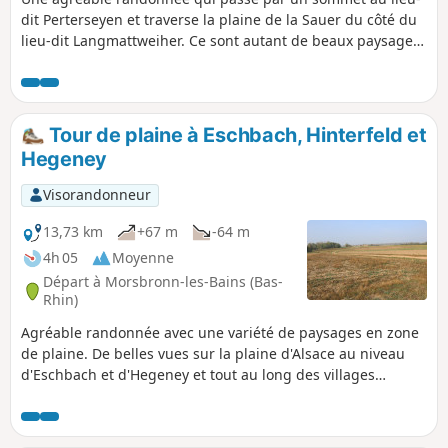
dit Perterseyen et traverse la plaine de la Sauer du côté du
lieu-dit Langmattweiher. Ce sont autant de beaux paysages
alsaciens, de villages (Morsbronn-les-Bains, Hegeney et
Durrenbach) avec des maisons pour certaines typiques du
bâti traditionnel en Alsace.
Tour de plaine à Eschbach, Hinterfeld et
Hegeney
Visorandonneur
13,73 km
+67 m
-64 m
4h 05
Moyenne
Départ à Morsbronn-les-Bains (Bas-
Rhin)
Agréable randonnée avec une variété de paysages en zone
de plaine. De belles vues sur la plaine d'Alsace au niveau
d'Eschbach et d'Hegeney et tout au long des villages
traversés de beaux exemples du bâti alsacien traditionnel
et moderne. Ce parcours permet également une bonne
approche des cultures pratiquées dans cette zone de