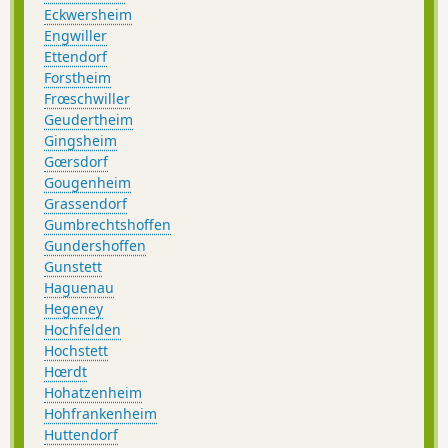
Eckwersheim
Engwiller
Ettendorf
Forstheim
Frœschwiller
Geudertheim
Gingsheim
Gœrsdorf
Gougenheim
Grassendorf
Gumbrechtshoffen
Gundershoffen
Gunstett
Haguenau
Hegeney
Hochfelden
Hochstett
Hœrdt
Hohatzenheim
Hohfrankenheim
Huttendorf