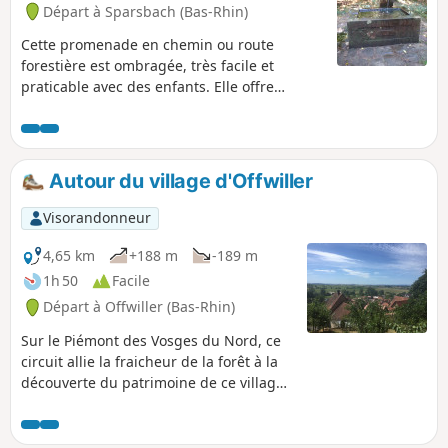
Départ à Sparsbach (Bas-Rhin)
Cette promenade en chemin ou route
forestière est ombragée, très facile et
praticable avec des enfants. Elle offre
quelques beaux rochers, une ruine de
château (là il faut deviner quand même).
Cette boucle emprunte une grande partie le
même sentier à l'aller et au retour.
Autour du village d'Offwiller
Visorandonneur
4,65 km
+188 m
-189 m
1h 50
Facile
Départ à Offwiller (Bas-Rhin)
Sur le Piémont des Vosges du Nord, ce
circuit allie la fraicheur de la forêt à la
découverte du patrimoine de ce village
à colombages typique du secteur.