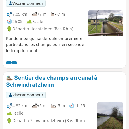
Visorandonneur
7,09 km
+7 m
-7 m
2h 05
Facile
Départ à Hochfelden (Bas-Rhin)
Randonnée qui se déroule en première
partie dans les champs puis en seconde
le long du canal.
Sentier des champs au canal à
Schwindratzheim
Visorandonneur
4,82 km
+5 m
-5 m
1h 25
Facile
Départ à Schwindratzheim (Bas-Rhin)