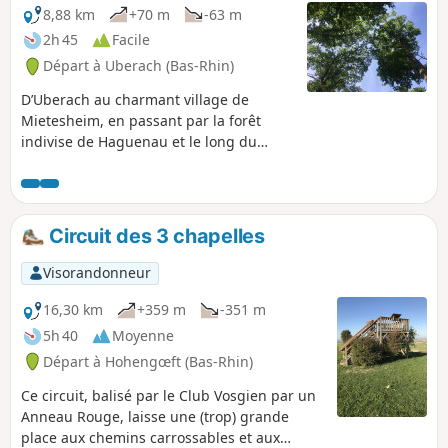
8,88 km
+70 m
-63 m
2h 45
Facile
Départ à Uberach (Bas-Rhin)
D’Uberach au charmant village de
Mietesheim, en passant par la forêt
indivise de Haguenau et le long du
camp de Neubourg, ce circuit vous
mènera à travers de majestueux chênes
et hêtres et mettra en lumière le passé
comme le présent militaire de la forêt.
Circuit des 3 chapelles
Visorandonneur
16,30 km
+359 m
-351 m
5h 40
Moyenne
Départ à Hohengœft (Bas-Rhin)
Ce circuit, balisé par le Club Vosgien par un
Anneau Rouge, laisse une (trop) grande
place aux chemins carrossables et aux