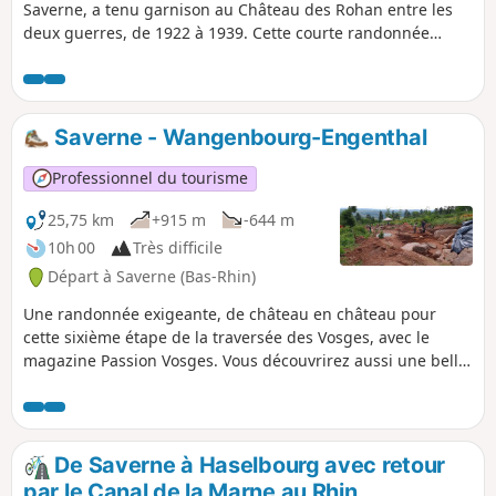
Saverne, a tenu garnison au Château des Rohan entre les
deux guerres, de 1922 à 1939. Cette courte randonnée
reprend un chemin historique des soldats de l'époque. Sur
place, à la grotte, un aménagement rustique a été réalisé
par l'Amicale des Diables Bleus de Saverne. Merci de le
respecter !
Saverne - Wangenbourg-Engenthal
Professionnel du tourisme
25,75 km
+915 m
-644 m
10h 00
Très difficile
Départ à Saverne (Bas-Rhin)
Une randonnée exigeante, de château en château pour
cette sixième étape de la traversée des Vosges, avec le
magazine Passion Vosges. Vous découvrirez aussi une belle
vue sur la Chapelle Saint-Léon à Dabo. Une étape racontée
par Christian Bach dans le magazine Passion Vosges édité
par les DNA et L'Alsace.
De Saverne à Haselbourg avec retour
par le Canal de la Marne au Rhin