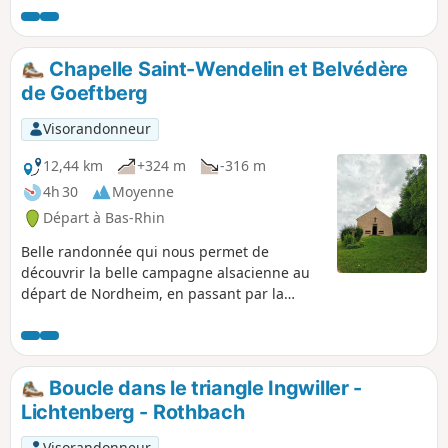
début de printemps, mais en étant à l'ombre en été.
Chapelle Saint-Wendelin et Belvédère
de Goeftberg
Visorandonneur
12,44 km
+324 m
-316 m
4h 30
Moyenne
Départ à Bas-Rhin
Belle randonnée qui nous permet de
découvrir la belle campagne alsacienne au
départ de Nordheim, en passant par la
Chapelle Saint-Wendelin et le Belvédère de
Goeftberg.
Boucle dans le triangle Ingwiller -
Lichtenberg - Rothbach
Visorandonneur