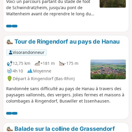
Voici un parcours partant du stade de foot
de Schwindratzheim, jusqu'au pont de
Waltenheim avant de reprendre le long du
canal de la Marne au Rhin, jusqu'au pont de
Schwindratzheim à nouveau.
Tour de Ringendorf au pays de Hanau
Visorandonneur
12,75 km
+181 m
-175 m
4h 10
Moyenne
Départ à Ringendorf (Bas-Rhin)
Randonnée sans difficulté au pays de Hanau à travers des
paysages vallonnés, des vergers. Jolies fermes et maisons à
colombages à Ringendorf, Buswiller et Issenhausen.
Balade sur la colline de Grassendorf