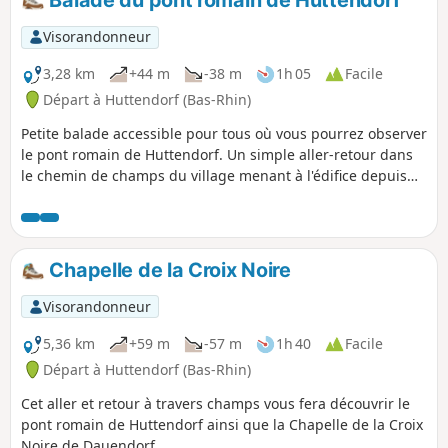
fera découvrir les deux belles chapelles
de Dauendorf. Sur le trajet, suivant
Visorandonneur
l'heure de la journée, vous devriez voir
de nombreux chevreuils, si vous êtes
3,28 km
+44 m
-38 m
1h 05
Facile
matinal, vous verrez peut-être Goupil le
Départ à Huttendorf (Bas-Rhin)
renard.
Petite balade accessible pour tous où vous pourrez observer
le pont romain de Huttendorf. Un simple aller-retour dans
le chemin de champs du village menant à l'édifice depuis
l'aire de jeux.
Chapelle de la Croix Noire
Visorandonneur
5,36 km
+59 m
-57 m
1h 40
Facile
Départ à Huttendorf (Bas-Rhin)
Cet aller et retour à travers champs vous fera découvrir le
pont romain de Huttendorf ainsi que la Chapelle de la Croix
Noire de Dauendorf.