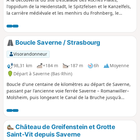
l'oppidum de la Heidenstadt, le Spitzfelsen et le Kanzelfels,
la carrière médiévale et les menhirs du Frohnberg, le
château du Warthenberg et le rocher du Daubenschlag, la
voie romaine, le Wasserfallfelsen, la Grotte des Fées, le
Rond des Sorcières et la Chapelle Saint-Michel. Beaux
points de vue sur les Vosges du Nord et la plaine d'Alsace.
Boucle Saverne / Strasbourg
Visorandonneur
98,31 km
+184 m
-187 m
6h
Moyenne
Départ à Saverne (Bas-Rhin)
Boucle d'une centaine de kilomètres au départ de Saverne,
passant par l'ancienne voie ferrée Saverne – Romanwiller–
Molsheim, puis longeant le Canal de la Bruche jusqu'à
Strasbourg, avant de revenir par le Canal de la Marne au
Rhin.
Château de Greifenstein et Grotte
Saint-Vit depuis Saverne