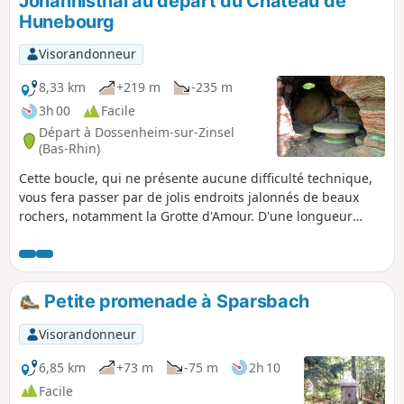
Johannisthal au départ du Château de
chapelle datant du XIIe siècle est aussi
Hunebourg
appelée Chapelle Sainte-Marguerite.
Visorandonneur
8,33 km
+219 m
-235 m
3h 00
Facile
Départ à Dossenheim-sur-Zinsel
(Bas-Rhin)
Cette boucle, qui ne présente aucune difficulté technique,
vous fera passer par de jolis endroits jalonnés de beaux
rochers, notamment la Grotte d'Amour. D'une longueur
raisonnable, c'est une agréable promenade à réaliser sur
une demi-journée.
Petite promenade à Sparsbach
Visorandonneur
6,85 km
+73 m
-75 m
2h 10
Facile