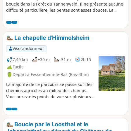
boucle dans la Forêt du Tannenwald. Il ne présente aucune
difficulté particulière, les pentes sont assez douces. La
randonnée passe, entre autres, au Moulin de Champagne
et à Buchberg.
La chapelle d'Himmolsheim
Visorandonneur
7,49 km
+30 m
-31 m
2h 15
Facile
Départ à Fessenheim-le-Bas (Bas-Rhin)
La majorité de ce parcours se passe sur des
chemins agricoles au milieu des champs.
Vous aurez des points de vue sur plusieurs
villages aux alentours : Fessenheim-le-Bas,
Kuttolsheim, Quatzenheim et Dossenheim-
Kochersberg. Vous pourrez aussi observer la
chapelle d'Himmolsheim qui était un petit
Boucle par le Loosthal et le
hameau d’une dizaine de maisons. Cette