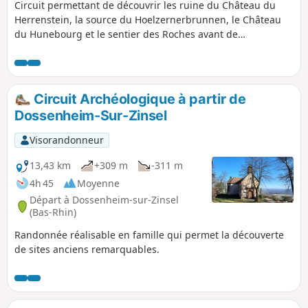
Circuit permettant de découvrir les ruine du Château du
Herrenstein, la source du Hoelzernerbrunnen, le Château
du Hunebourg et le sentier des Roches avant de
redescendre tranquillement vers la vallée de la Zinsel et de
rencontrer des Highlands Catlles
Circuit Archéologique à partir de
Dossenheim-Sur-Zinsel
Visorandonneur
13,43 km
+309 m
-311 m
4h 45
Moyenne
Départ à Dossenheim-sur-Zinsel
(Bas-Rhin)
Randonnée réalisable en famille qui permet la découverte
de sites anciens remarquables.