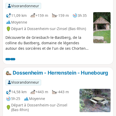
de Morschwiller, on domine la plaine
Visorandonneur
d’Alsace et la vue s’étend des Vosges du
Nord jusqu’à la Forêt Noire.
11,09 km
+159 m
-159 m
3h 35
Moyenne
Départ à Dossenheim-sur-Zinsel (Bas-Rhin)
Découverte de Griesbach-le-Bastberg, de la
colline du Bastberg, domaine de légendes
autour des sorcières et de l'un de ses Chortens.
Attention: Contournement ((1) à (3) et à (1) ) -
Modification du terrain par rapport à la carte,
selon date d'édition... Dernière mise à jour
février 2021.
Dossenheim - Herrenstein - Hunebourg
Visorandonneur
14,58 km
+443 m
-443 m
5h 25
Moyenne
Départ à Dossenheim-sur-Zinsel
(Bas-Rhin)