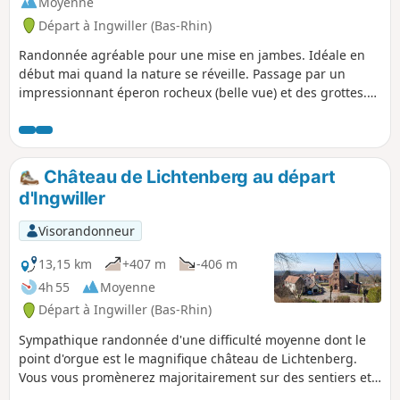
Moyenne
Départ à Ingwiller (Bas-Rhin)
Randonnée agréable pour une mise en jambes. Idéale en
début mai quand la nature se réveille. Passage par un
impressionnant éperon rocheux (belle vue) et des grottes.
On marche le plus souvent à l'ombre et la randonnée suit
une rivière sur la dernière partie du trajet. Egalement
agréable en plein été. (mis à jour mai 2020)
Château de Lichtenberg au départ
d'Ingwiller
Visorandonneur
13,15 km
+407 m
-406 m
4h 55
Moyenne
Départ à Ingwiller (Bas-Rhin)
Sympathique randonnée d'une difficulté moyenne dont le
point d'orgue est le magnifique château de Lichtenberg.
Vous vous promènerez majoritairement sur des sentiers et
dans une forêt de feuillus bénéficiant ainsi du soleil de