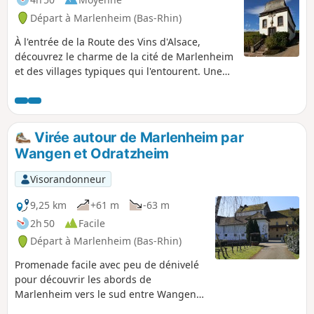
Départ à Marlenheim (Bas-Rhin)
À l'entrée de la Route des Vins d'Alsace,
découvrez le charme de la cité de Marlenheim
et des villages typiques qui l'entourent. Une
jolie balade qui permet d'admirer le vignoble
alsacien tout en restant principalement dans
les villages à proximité des caves et, pourquoi
pas, de profiter d'une dégustation improvisée
Virée autour de Marlenheim par
sur le parcours! Le nom du circuit, "Riewerle",
Wangen et Odratzheim
vient d'un robinet spécial qui permettait de
prélever un échantillon pour goûter le vin.
Visorandonneur
9,25 km
+61 m
-63 m
2h 50
Facile
Départ à Marlenheim (Bas-Rhin)
Promenade facile avec peu de dénivelé
pour découvrir les abords de
Marlenheim vers le sud entre Wangen
et Odratzheim. Découverte d'une belle