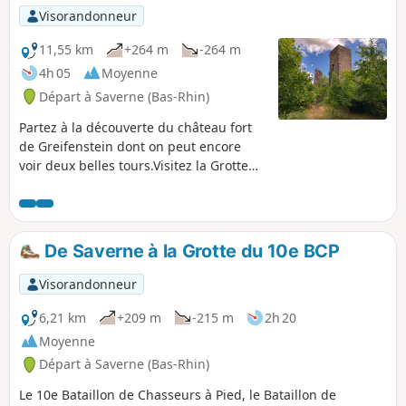
Visorandonneur
11,55 km
+264 m
-264 m
4h 05
Moyenne
Départ à Saverne (Bas-Rhin)
Partez à la découverte du château fort
de Greifenstein dont on peut encore
voir deux belles tours.Visitez la Grotte
Saint-Vit, une vaste excavation naturelle
dans le grès, surplombée d'un plateau
où un magnifique jardin alpestre a été
aménagé. Une vue surprenante sur le
De Saverne à la Grotte du 10e BCP
château du Haut-Barr vous y attend !
Visorandonneur
6,21 km
+209 m
-215 m
2h 20
Moyenne
Départ à Saverne (Bas-Rhin)
Le 10e Bataillon de Chasseurs à Pied, le Bataillon de