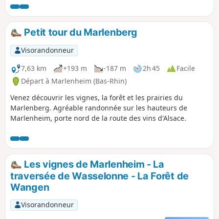
écurie à Wangen, suivie d'une détour
par les vignes et retour à travers
champs vers le point de départ.
Petit tour du Marlenberg
Visorandonneur
7,63 km
+193 m
-187 m
2h 45
Facile
Départ à Marlenheim (Bas-Rhin)
Venez découvrir les vignes, la forêt et les prairies du
Marlenberg. Agréable randonnée sur les hauteurs de
Marlenheim, porte nord de la route des vins d'Alsace.
Les vignes de Marlenheim - La
traversée de Wasselonne - La Forêt de
Wangen
Visorandonneur