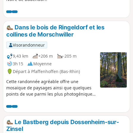
Dans le bois de Ringeldorf et les
collines de Morschwiller
Visorandonneur
9,43 km
+206 m
-205 m
3h 15
Moyenne
Départ à Pfaffenhoffen (Bas-Rhin)
Cette randonnée agréable offre une
mosaïque de paysages ainsi que quelques
points de vue parmi les plus photogéniques
du territoire. On croise sur l’itinéraire un
ancien abri de vignes. Au Geiersberg, un
banc napoléonien en grès des Vosges
permet de savourer le panorama à 261 m
Le Bastberg depuis Dossenheim-sur-
d’altitude : la Forêt de Haguenau et l’Outre-
Zinsel
Forêt font partie du décor. Sur les hauteurs