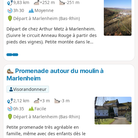
9,83 km
+252 m
-251 m
3h 30
Moyenne
Départ à Marlenheim (Bas-Rhin)
Départ de chez Arthur Metz à Marlenheim.
(Suivre le circuit Anneau Rouge à partir des
pieds des vignes). Petite montée dans le
vignoble, puis passage dans la forêt vers
Wasselonne. Traversée de la route nationale
et rejoindre la montée vers la Forêt de
Wangen. Descente dans les vignes vers le
Promenade autour du moulin à
village et retour par la piste cyclable devant
Marlenheim
le Domaine Xavier Muller. Beaux paysage sur
les forêts, les vignes et au loin sur
Visorandonneur
Strasbourg.
2,12 km
+3 m
-3 m
0h 35
Facile
Départ à Marlenheim (Bas-Rhin)
Petite promenade très agréable en
famille, même avec des enfants dès le