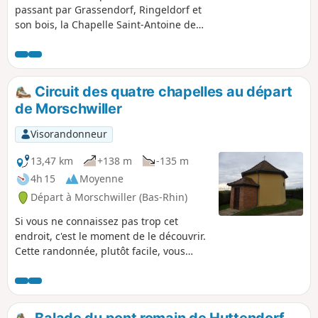
passant par Grassendorf, Ringeldorf et
son bois, la Chapelle Saint-Antoine de
Dauendorf. Retour par le sentier
panoramique.
Circuit des quatre chapelles au départ
de Morschwiller
Visorandonneur
13,47 km
+138 m
-135 m
4h 15
Moyenne
Départ à Morschwiller (Bas-Rhin)
Si vous ne connaissez pas trop cet
endroit, c'est le moment de le découvrir.
Cette randonnée, plutôt facile, vous
emmène le long du Londgraben de la
Chapelle de Morschwiller à celle
d'Ohlungen quasiment en ligne droite.
Le retour, avec un peu dénivelé, vous
Balade du pont romain de Huttendorf