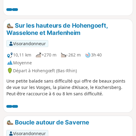
portions de routes : il convient parfaitement
aux groupes. Parfois très caillouteux,
notamment dans le secteur Sud de
Hohengoeft, il invite à porter de bonnes
Sur les hauteurs de Hohengoeft,
chaussures. Il offre de beaux panoramas et
Wasselone et Marlenheim
constitue une belle balade à faire aux
intersaisons ou lorsque la température n'est
Visorandonneur
pas trop élevé, car il est presque
exclusivement à découvert.
10,11 km
+270 m
-262 m
3h 40
Moyenne
Départ à Hohengœft (Bas-Rhin)
Une petite balade sans difficulté qui offre de beaux points
de vue sur les Vosges, la plaine d’Alsace, le Kochersberg.
Peut-être raccourcie à 6 ou 8 km sans difficulté.
Boucle autour de Saverne
Visorandonneur