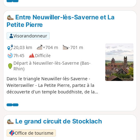
de points de vue magnifiques sur les bois et forêts des
Vosges du Nord ainsi que sur la plaine d'Alsace et le
Kochersberg.
Entre Neuwiller-lès-Saverne et La
Petite Pierre
Visorandonneur
20,03 km
+704 m
-701 m
7h 45
Difficile
Départ à Neuwiller-lès-Saverne (Bas-
Rhin)
Dans le triangle Neuwiller-lès-Saverne -
Weiterswiller - La Petite Pierre, partez à la
découverte d'un temple bouddhiste, de la
Grotte d'Amour, du Château de Hunebourg
et des ruines du Château de Herrenstein.
Le grand circuit de Stocklach
Office de tourisme