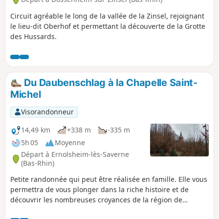
Circuit agréable le long de la vallée de la Zinsel, rejoignant
le lieu-dit Oberhof et permettant la découverte de la Grotte
des Hussards.
Du Daubenschlag à la Chapelle Saint-
Michel
Visorandonneur
14,49 km
+338 m
-335 m
5h 05
Moyenne
Départ à Ernolsheim-lès-Saverne
(Bas-Rhin)
Petite randonnée qui peut être réalisée en famille. Elle vous
permettra de vous plonger dans la riche histoire et de
découvrir les nombreuses croyances de la région de
Saverne, de la préhistoire à nos jours. Elle vous fera profiter