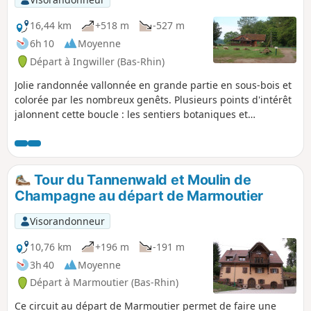
16,44 km
+518 m
-527 m
6h 10
Moyenne
Départ à Ingwiller (Bas-Rhin)
Jolie randonnée vallonnée en grande partie en sous-bois et
colorée par les nombreux genêts. Plusieurs points d'intérêt
jalonnent cette boucle : les sentiers botaniques et
poétiques mettent la forêt à l'honneur, le Château de
Lichtenberg haut perché nous offre sa silhouette
remarquable alors qu'à l'autre extrémité du circuit les gros
rochers de grès du Scheibenberg nous rappellent la
Tour du Tannenwald et Moulin de
géologie des Vosges du Nord. Trace gpx certainement très
Champagne au départ de Marmoutier
utile.
Visorandonneur
10,76 km
+196 m
-191 m
3h 40
Moyenne
Départ à Marmoutier (Bas-Rhin)
Ce circuit au départ de Marmoutier permet de faire une