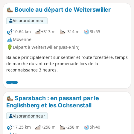
Boucle au départ de Weiterswiller
Visorandonneur
10,64 km
+313 m
-314 m
3h 55
Moyenne
Départ à Weiterswiller (Bas-Rhin)
Balade principalement sur sentier et route forestière, temps
de marche durant cette promenade lors de la
reconnaissance 3 heures.
Sparsbach : en passant par le
Englishberg et les Ochsenstall
Visorandonneur
17,25 km
+258 m
-258 m
5h 40