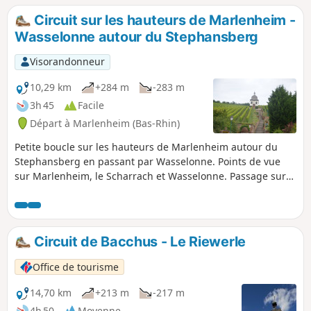
Circuit sur les hauteurs de Marlenheim -
Wasselonne autour du Stephansberg
Visorandonneur
10,29 km
+284 m
-283 m
3h 45
Facile
Départ à Marlenheim (Bas-Rhin)
Petite boucle sur les hauteurs de Marlenheim autour du
Stephansberg en passant par Wasselonne. Points de vue
sur Marlenheim, le Scharrach et Wasselonne. Passage sur
les Roches à proximité de l'Altenberg où il y a des
possibilités de faire de l'escalade.
Circuit de Bacchus - Le Riewerle
Office de tourisme
14,70 km
+213 m
-217 m
4h 50
Moyenne