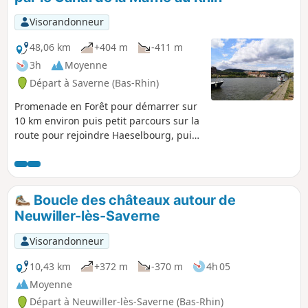
Visorandonneur
48,06 km
+404 m
-411 m
3h
Moyenne
Départ à Saverne (Bas-Rhin)
Promenade en Forêt pour démarrer sur
10 km environ puis petit parcours sur la
route pour rejoindre Haeselbourg, puis
le Canal de la Marne au Rhin à hauteur
du plan incliné d'Artzwiller.
Boucle des châteaux autour de
Neuwiller-lès-Saverne
Visorandonneur
10,43 km
+372 m
-370 m
4h 05
Moyenne
Départ à Neuwiller-lès-Saverne (Bas-Rhin)