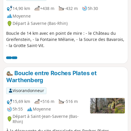
14,90 km
+438 m
-432 m
5h 30
Moyenne
Départ à Saverne (Bas-Rhin)
Boucle de 14 km avec en point de mire : - le Château du
Greifenstein, - la Fontaine Mélanie, - la Source des Bavarois,
- la Grotte Saint-Vit.
Boucle entre Roches Plates et
Warthenberg
Visorandonneur
15,69 km
+516 m
-516 m
5h 55
Moyenne
Départ à Saint-Jean-Saverne (Bas-
Rhin)
À la découverte du site d'escalade des Roches Plates,