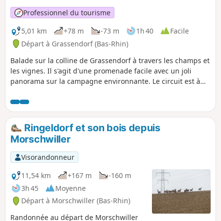
Professionnel du tourisme
5,01 km
+78 m
-73 m
1h 40
Facile
Départ à Grassendorf (Bas-Rhin)
Balade sur la colline de Grassendorf à travers les champs et
les vignes. Il s'agit d'une promenade facile avec un joli
panorama sur la campagne environnante. Le circuit est à
éviter par temps très humide en raison des terres
argileuses.
Ringeldorf et son bois depuis
Morschwiller
Visorandonneur
11,54 km
+167 m
-160 m
3h 45
Moyenne
Départ à Morschwiller (Bas-Rhin)
Randonnée au départ de Morschwiller