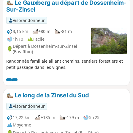
Le Gauxberg au départ de Dossenheim-
Sur-Zinsel
Visorandonneur
3,15 km
+80 m
-81 m
1h 10
Facile
Départ à Dossenheim-sur-Zinsel
(Bas-Rhin)
Randonnée familiale alliant chemins, sentiers forestiers et
petit passage dans les vignes.
Le long de la Zinsel du Sud
Visorandonneur
17,22 km
+185 m
-179 m
5h 25
Moyenne
Départ à Dossenheim-sur-Zinsel (Bas-Rhin)