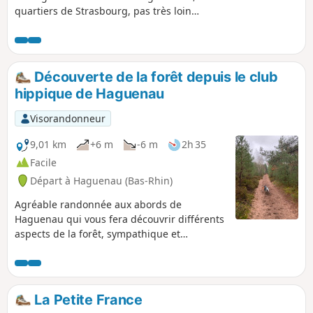
quartiers de Strasbourg, pas très loin
du centre-ville. On profite de la nature,
au bord des cours d'eau, alors que la
ville n'est pas très loin.
Découverte de la forêt depuis le club
hippique de Haguenau
Visorandonneur
9,01 km
+6 m
-6 m
2h 35
Facile
Départ à Haguenau (Bas-Rhin)
Agréable randonnée aux abords de
Haguenau qui vous fera découvrir différents
aspects de la forêt, sympathique et
différente à chaque saison.
La Petite France