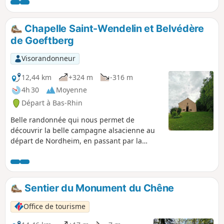
Chapelle Saint-Wendelin et Belvédère
de Goeftberg
Visorandonneur
12,44 km
+324 m
-316 m
4h 30
Moyenne
Départ à Bas-Rhin
Belle randonnée qui nous permet de
découvrir la belle campagne alsacienne au
départ de Nordheim, en passant par la
Chapelle Saint-Wendelin et le Belvédère de
Goeftberg.
Sentier du Monument du Chêne
Office de tourisme