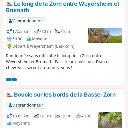
Le long de la Zorn entre Weyersheim et
Brumath
Visorandonneur
17,53 km
+10 m
-10 m
5h 00
Moyenne
Départ à Weyersheim (Bas-Rhin)
Randonnée sans difficulté le long de la Zorn entre
Weyersheim et Brumath. Passereaux, oiseaux d'eau et
chevreuils seront au rendez-vous !
Boucle sur les bords de la Basse-Zorn
Visorandonneur
13,89 km
+21 m
-20 m
4h 00
Moyenne