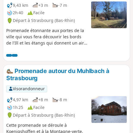
porter un autre regard sur la ville. Quant
9,43 km
+3 m
-7 m
aux impasses, elle "mènent au moins à faire
2h 40
Facile
demi-tour", selon l'écrivain Sylvain Tesson...
Départ à Strasbourg (Bas-Rhin)
Promenade étonnante aux portes de la
ville qui vous fera découvrir les bords
de l'Ill et les étangs qui donnent un air
de nature sauvage à ce coin urbain. On
y rencontre de nombreux oiseaux (petits
passereaux, oies et mouettes) mais
aussi des traces de castors. Promenade
Promenade autour du Muhlbach à
facile à faire en toute saison mais sans
Strasbourg
doute plus agréable en été et par temps
sec (sentiers facilement boueux par
Visorandonneur
endroit). On peut y aller et en revenir
avec le tram E depuis le centre ville.
4,97 km
+8 m
-8 m
1h 25
Facile
Départ à Strasbourg (Bas-Rhin)
Cette promenade se déroule à
Koenigshoffen et à la Montagne-verte,