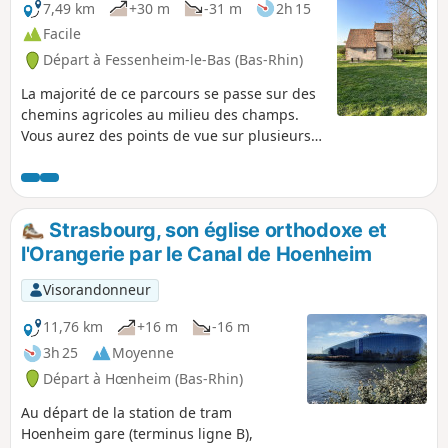
7,49 km
+30 m
-31 m
2h 15
Facile
Départ à Fessenheim-le-Bas (Bas-Rhin)
La majorité de ce parcours se passe sur des
chemins agricoles au milieu des champs.
Vous aurez des points de vue sur plusieurs
villages aux alentours : Fessenheim-le-Bas,
Kuttolsheim, Quatzenheim et Dossenheim-
Kochersberg. Vous pourrez aussi observer la
chapelle d'Himmolsheim qui était un petit
Strasbourg, son église orthodoxe et
hameau d’une dizaine de maisons. Cette
l'Orangerie par le Canal de Hoenheim
chapelle datant du XIIe siècle est aussi
appelée Chapelle Sainte-Marguerite.
Visorandonneur
11,76 km
+16 m
-16 m
3h 25
Moyenne
Départ à Hœnheim (Bas-Rhin)
Au départ de la station de tram
Hoenheim gare (terminus ligne B),