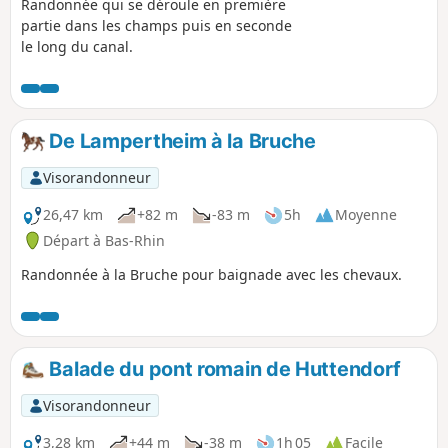
Randonnée qui se déroule en première
partie dans les champs puis en seconde
le long du canal.
De Lampertheim à la Bruche
Visorandonneur
26,47 km
+82 m
-83 m
5h
Moyenne
Départ à Bas-Rhin
Randonnée à la Bruche pour baignade avec les chevaux.
Balade du pont romain de Huttendorf
Visorandonneur
3,28 km
+44 m
-38 m
1h 05
Facile