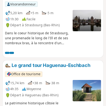
Visorandonneur
5,20 km
+5 m
-5 m
1h 30
Facile
Départ à Strasbourg (Bas-Rhin)
Dans le coeur historique de Strasbourg,
une promenade le long de l'Ill et de ses
nombreux bras, à la rencontre d'un
patrimoine unique !
Le grand tour Haguenau-Eschbach
Office de tourisme
15,74 km
+38 m
-38 m
4h 35
Moyenne
Départ à Haguenau (Bas-Rhin)
Le patrimoine historique côtoie le