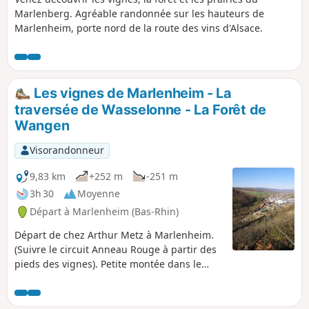
Marlenberg. Agréable randonnée sur les hauteurs de
Marlenheim, porte nord de la route des vins d'Alsace.
Les vignes de Marlenheim - La
traversée de Wasselonne - La Forêt de
Wangen
Visorandonneur
9,83 km
+252 m
-251 m
3h 30
Moyenne
Départ à Marlenheim (Bas-Rhin)
Départ de chez Arthur Metz à Marlenheim.
(Suivre le circuit Anneau Rouge à partir des
pieds des vignes). Petite montée dans le
vignoble, puis passage dans la forêt vers
Wasselonne. Traversée de la route nationale
et rejoindre la montée vers la Forêt de