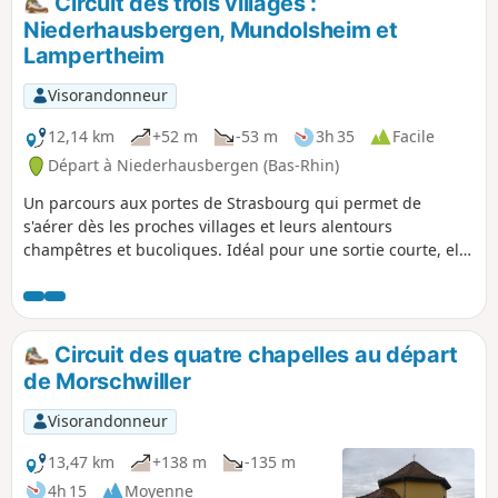
Circuit des trois villages :
Niederhausbergen, Mundolsheim et
Lampertheim
Visorandonneur
12,14 km
+52 m
-53 m
3h 35
Facile
Départ à Niederhausbergen (Bas-Rhin)
Un parcours aux portes de Strasbourg qui permet de
s'aérer dès les proches villages et leurs alentours
champêtres et bucoliques. Idéal pour une sortie courte, elle
est aussi accessible en bus depuis le centre de
l'Eurométropole.
Circuit des quatre chapelles au départ
de Morschwiller
Visorandonneur
13,47 km
+138 m
-135 m
4h 15
Moyenne