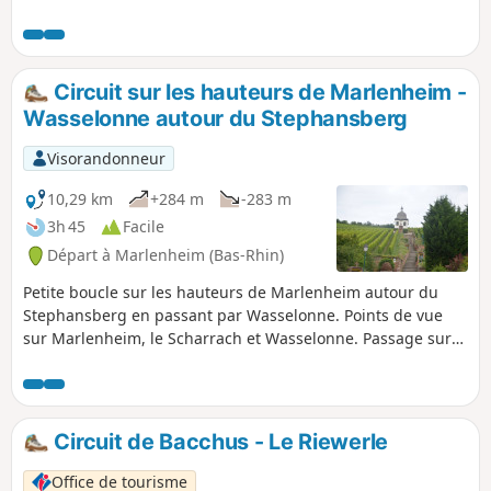
remonter le long du Canal d'Alsace, côté français, puis
revenir par la rive allemande, en longeant le Vieux Rhin
jusqu'au Jardin des Deux Rives, à cheval sur le Rhin et la
frontière entre Strasbourg et Kehl.
Circuit sur les hauteurs de Marlenheim -
Wasselonne autour du Stephansberg
Visorandonneur
10,29 km
+284 m
-283 m
3h 45
Facile
Départ à Marlenheim (Bas-Rhin)
Petite boucle sur les hauteurs de Marlenheim autour du
Stephansberg en passant par Wasselonne. Points de vue
sur Marlenheim, le Scharrach et Wasselonne. Passage sur
les Roches à proximité de l'Altenberg où il y a des
possibilités de faire de l'escalade.
Circuit de Bacchus - Le Riewerle
Office de tourisme