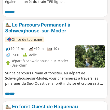
également arrêt du train TER ligne
Strasbourg Lauterbourg et arrêt de
plusieurs lignes de bus, une belle
balade sans difficultés jusqu'à
Strasbourg, l'église orthodoxe russe et
Le Parcours Permanent à
le Parc de l'Orangerie.
Schweighouse-sur-Moder
Office de tourisme
10,46 km
+10 m
-10 m
3h 00
Facile
Départ à Schweighouse-sur-Moder
(Bas-Rhin)
Sur ce parcours urbain et forestier, au départ de
Schweighouse-sur-Moder, vous cheminerez à travers les
pineraies du Sud-Ouest de la forêt indivise et croiserez à de
nombreuses reprises le cours de deux rivières, la Zinsel du
Nord et la Moder.
En forêt Ouest de Haguenau