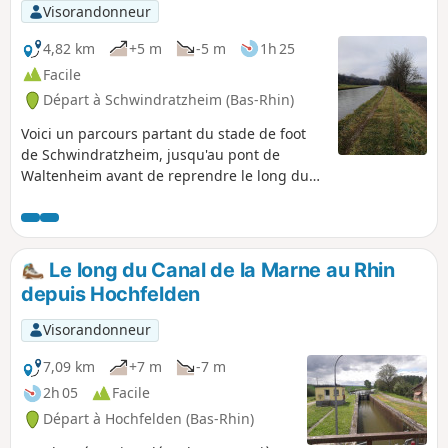
Visorandonneur
4,82 km
+5 m
-5 m
1h 25
Facile
Départ à Schwindratzheim (Bas-Rhin)
Voici un parcours partant du stade de foot
de Schwindratzheim, jusqu'au pont de
Waltenheim avant de reprendre le long du
canal de la Marne au Rhin, jusqu'au pont de
Schwindratzheim à nouveau.
Le long du Canal de la Marne au Rhin
depuis Hochfelden
Visorandonneur
7,09 km
+7 m
-7 m
2h 05
Facile
Départ à Hochfelden (Bas-Rhin)