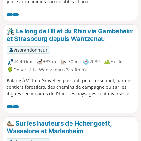
place aux chemins carrossables et aux
portions de routes : il convient parfaitement
aux groupes. Parfois très caillouteux,
notamment dans le secteur Sud de
Hohengoeft, il invite à porter de bonnes
Le long de l'lll et du Rhin via Gambsheim
chaussures. Il offre de beaux panoramas et
et Strasbourg depuis Wantzenau
constitue une belle balade à faire aux
intersaisons ou lorsque la température n'est
Visorandonneur
pas trop élevé, car il est presque
exclusivement à découvert.
44,40 km
+33 m
-30 m
2h30
Facile
Départ à La Wantzenau (Bas-Rhin)
Balade à VTT ou Gravel en passant, pour l’essentiel, par des
sentiers forestiers, des chemins de campagne ou sur les
digues secondaires du Rhin. Les paysages sont diverses et
variés, entre prairies et forêts, mais on longe aussi les
différentes rivières, l’Ill, côté français et les bras du Rhin,
côté allemand (Altrheinarm, Rheinseitenkanal).
Sur les hauteurs de Hohengoeft,
Wasselone et Marlenheim