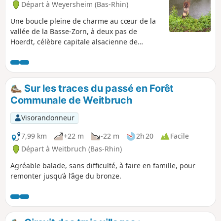
Départ à Weyersheim (Bas-Rhin)
Une boucle pleine de charme au cœur de la
vallée de la Basse-Zorn, à deux pas de
Hoerdt, célèbre capitale alsacienne de
l’asperge. Cette randonnée paisible vous
entraîne dans une atmosphère bucolique et
romantique, au fil de l’eau avec des petits
chemins ombragés et sentiers champêtres. À
Sur les traces du passé en Forêt
travers trois villages typiquement alsaciens et
Communale de Weitbruch
patrimoine authentique, l’itinéraire offre un
concentré de douceur et de découvertes,
Visorandonneur
sans difficulté majeure grâce à son faible
dénivelé. Le parcours visite notamment
7,99 km
+22 m
-22 m
2h 20
Facile
Bietlenheim, Geudertheim et Weyersheim, en
Départ à Weitbruch (Bas-Rhin)
longeant les rives paisibles de la Zorn. Tout
Agréable balade, sans difficulté, à faire en famille, pour
au long de la balade, on découvre des églises
remonter jusqu’à l’âge du bronze.
catholiques et protestantes, des anciens lieux
de baignade, des anciens moulins, des
lavoirs et l’atmosphère pittoresque de ces
villages. Une escapade entre nature et
patrimoine.