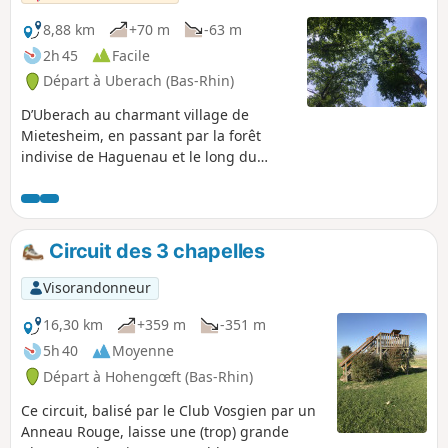
de Morschwiller, on domine la plaine
d’Alsace et la vue s’étend des Vosges du
8,88 km
+70 m
-63 m
Nord jusqu’à la Forêt Noire.
2h 45
Facile
Départ à Uberach (Bas-Rhin)
D’Uberach au charmant village de
Mietesheim, en passant par la forêt
indivise de Haguenau et le long du
camp de Neubourg, ce circuit vous
mènera à travers de majestueux chênes
et hêtres et mettra en lumière le passé
comme le présent militaire de la forêt.
Circuit des 3 chapelles
Visorandonneur
16,30 km
+359 m
-351 m
5h 40
Moyenne
Départ à Hohengœft (Bas-Rhin)
Ce circuit, balisé par le Club Vosgien par un
Anneau Rouge, laisse une (trop) grande