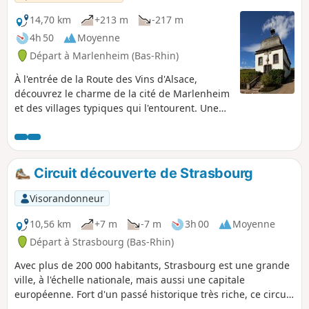
14,70 km
+213 m
-217 m
4h 50
Moyenne
Départ à Marlenheim (Bas-Rhin)
À l'entrée de la Route des Vins d'Alsace,
découvrez le charme de la cité de Marlenheim
et des villages typiques qui l'entourent. Une
jolie balade qui permet d'admirer le vignoble
alsacien tout en restant principalement dans
les villages à proximité des caves et, pourquoi
pas, de profiter d'une dégustation improvisée
Circuit découverte de Strasbourg
sur le parcours! Le nom du circuit, "Riewerle",
vient d'un robinet spécial qui permettait de
Visorandonneur
prélever un échantillon pour goûter le vin.
10,56 km
+7 m
-7 m
3h 00
Moyenne
Départ à Strasbourg (Bas-Rhin)
Avec plus de 200 000 habitants, Strasbourg est une grande
ville, à l'échelle nationale, mais aussi une capitale
européenne. Fort d'un passé historique très riche, ce circuit
permet d'aller à la rencontre de ces monuments les plus