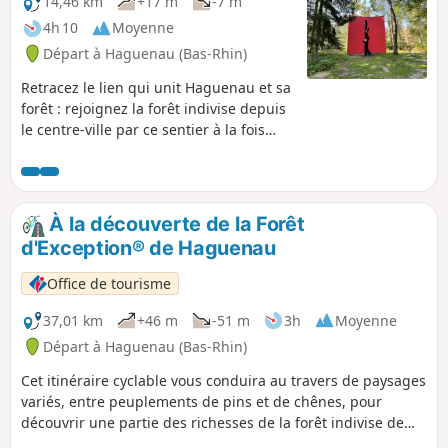
14,46 km
+17 m
-7 m
4h 10
Moyenne
Départ à Haguenau (Bas-Rhin)
Retracez le lien qui unit Haguenau et sa
forêt : rejoignez la forêt indivise depuis
le centre-ville par ce sentier à la fois
urbain, agricole et forestier, à la
découverte du fameux Monument du
Chêne et de quelques arbres
remarquables.
À la découverte de la Forêt
d'Exception® de Haguenau
Office de tourisme
37,01 km
+46 m
-51 m
3h
Moyenne
Départ à Haguenau (Bas-Rhin)
Cet itinéraire cyclable vous conduira au travers de paysages
variés, entre peuplements de pins et de chênes, pour
découvrir une partie des richesses de la forêt indivise de
Haguenau. Vous cheminerez au cœur de cette forêt,