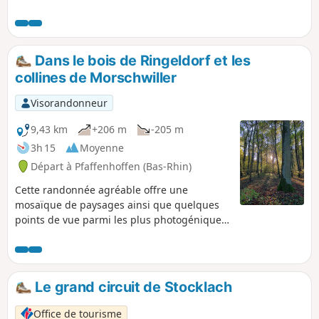
patrimoines de la forêt indivise par ce
sentier qui fait partie des chemins de
Saint-Jacques de Compostelle.
Dans le bois de Ringeldorf et les
collines de Morschwiller
Visorandonneur
9,43 km
+206 m
-205 m
3h 15
Moyenne
Départ à Pfaffenhoffen (Bas-Rhin)
Cette randonnée agréable offre une
mosaïque de paysages ainsi que quelques
points de vue parmi les plus photogéniques
du territoire. On croise sur l’itinéraire un
ancien abri de vignes. Au Geiersberg, un
banc napoléonien en grès des Vosges
permet de savourer le panorama à 261 m
Le grand circuit de Stocklach
d’altitude : la Forêt de Haguenau et l’Outre-
Forêt font partie du décor. Sur les hauteurs
Office de tourisme