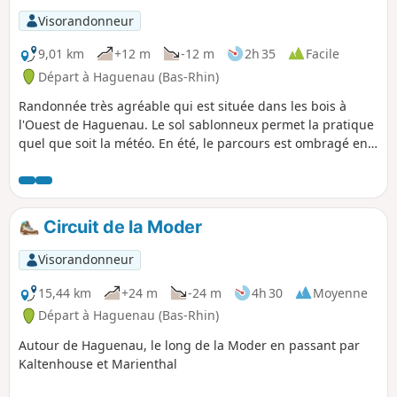
Visorandonneur
9,01 km
+12 m
-12 m
2h 35
Facile
Départ à Haguenau (Bas-Rhin)
Randonnée très agréable qui est située dans les bois à
l'Ouest de Haguenau. Le sol sablonneux permet la pratique
quel que soit la météo. En été, le parcours est ombragé en
grande majorité. Il est possible de le réaliser en marche
nordique, course à pied voire à vélo tout terrain.
Circuit de la Moder
Visorandonneur
15,44 km
+24 m
-24 m
4h 30
Moyenne
Départ à Haguenau (Bas-Rhin)
Autour de Haguenau, le long de la Moder en passant par
Kaltenhouse et Marienthal