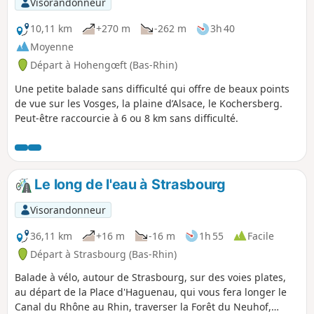
Visorandonneur
10,11 km
+270 m
-262 m
3h 40
Moyenne
Départ à Hohengœft (Bas-Rhin)
Une petite balade sans difficulté qui offre de beaux points
de vue sur les Vosges, la plaine d’Alsace, le Kochersberg.
Peut-être raccourcie à 6 ou 8 km sans difficulté.
Le long de l'eau à Strasbourg
Visorandonneur
36,11 km
+16 m
-16 m
1h 55
Facile
Départ à Strasbourg (Bas-Rhin)
Balade à vélo, autour de Strasbourg, sur des voies plates,
au départ de la Place d'Haguenau, qui vous fera longer le
Canal du Rhône au Rhin, traverser la Forêt du Neuhof,