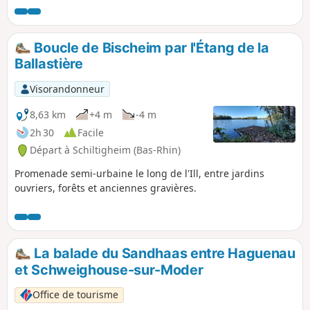
labellisée Forêt d’Exception® en janvier 2020 et pourrez, au
fil de la balade, profiter de ses plans d’eau et vous laisser
surprendre par sa légende et son patrimoine.
Boucle de Bischeim par l'Étang de la
Ballastière
Visorandonneur
8,63 km
+4 m
-4 m
2h 30
Facile
Départ à Schiltigheim (Bas-Rhin)
Promenade semi-urbaine le long de l'Ill, entre jardins
ouvriers, forêts et anciennes gravières.
La balade du Sandhaas entre Haguenau
et Schweighouse-sur-Moder
Office de tourisme