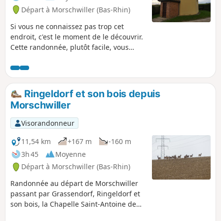
Départ à Morschwiller (Bas-Rhin)
Si vous ne connaissez pas trop cet
endroit, c'est le moment de le découvrir.
Cette randonnée, plutôt facile, vous
emmène le long du Londgraben de la
Chapelle de Morschwiller à celle
d'Ohlungen quasiment en ligne droite.
Le retour, avec un peu dénivelé, vous
Ringeldorf et son bois depuis
fera découvrir les deux belles chapelles
Morschwiller
de Dauendorf. Sur le trajet, suivant
l'heure de la journée, vous devriez voir
Visorandonneur
de nombreux chevreuils, si vous êtes
matinal, vous verrez peut-être Goupil le
11,54 km
+167 m
-160 m
renard.
3h 45
Moyenne
Départ à Morschwiller (Bas-Rhin)
Randonnée au départ de Morschwiller
passant par Grassendorf, Ringeldorf et
son bois, la Chapelle Saint-Antoine de
Dauendorf. Retour par le sentier