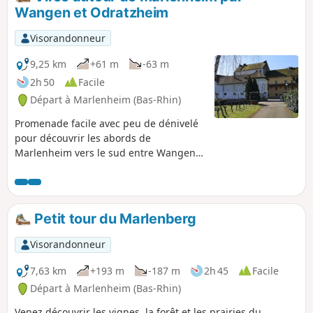
parcours.
Wangen et Odratzheim
Visorandonneur
9,25 km
+61 m
-63 m
2h 50
Facile
Départ à Marlenheim (Bas-Rhin)
Promenade facile avec peu de dénivelé
pour découvrir les abords de
Marlenheim vers le sud entre Wangen
et Odratzheim. Découverte d'une belle
écurie à Wangen, suivie d'une détour
par les vignes et retour à travers
champs vers le point de départ.
Petit tour du Marlenberg
Visorandonneur
7,63 km
+193 m
-187 m
2h 45
Facile
Départ à Marlenheim (Bas-Rhin)
Venez découvrir les vignes, la forêt et les prairies du