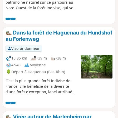
patrimoine naturel sur ce parcours au
Nord-Ouest de la forêt indivise, qui vous
mènera à travers les pineraies et
peuplements de feuillus, par les
champs et le charmant village
d’Eschbach qui longe la lisière de la
Dans la forêt de Haguenau du Hundshof
forêt.
au Forlenweg
Visorandonneur
15,85 km
+39 m
-38 m
4h 40
Moyenne
Départ à Haguenau (Bas-Rhin)
C'est la plus grande forêt indivise de
France. Elle bénéficie de la diversité
d'une forêt d'exception, label attribué
par l'ONF à une quinzaine de forêts en
France, avec une flore variée. Elle
regorge de champignons en saison.
Petite réserve biologique sur ce
Virée autour de Marlenheim par