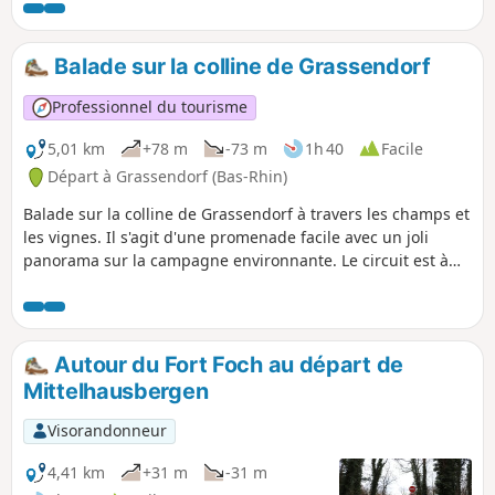
panoramique.
Balade sur la colline de Grassendorf
Professionnel du tourisme
5,01 km
+78 m
-73 m
1h 40
Facile
Départ à Grassendorf (Bas-Rhin)
Balade sur la colline de Grassendorf à travers les champs et
les vignes. Il s'agit d'une promenade facile avec un joli
panorama sur la campagne environnante. Le circuit est à
éviter par temps très humide en raison des terres
argileuses.
Autour du Fort Foch au départ de
Mittelhausbergen
Visorandonneur
4,41 km
+31 m
-31 m