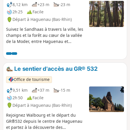
8,12 km
+23 m
-23 m
2h 25
Facile
Départ à Haguenau (Bas-Rhin)
Suivez le Sandhaas à travers la ville, les
champs et la forêt au cœur de la vallée
de la Moder, entre Haguenau et
Schweighouse-sur-Moder. Sandhaas –
lièvre de sable – est le surnom qui fut
donné aux Haguenoviens à l’époque où
l’Alsace était sous l’autorité de l’Empire
Le sentier d'accès au GR® 532
allemand, à cause de la présence en
grand nombre des lièvres dans cette
Office de tourisme
partie de la région au sol très
sablonneux.
9,51 km
+37 m
-15 m
2h 50
Facile
Départ à Haguenau (Bas-Rhin)
Rejoignez Walbourg et le départ du
GR®532 depuis le centre de Haguenau
et partez à la découverte des