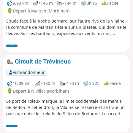
9,93 km
+146 m
-144 m
3h 15
Facile
Départ à Marzan (Morbihan)
Située face à la Roche-Bernard, sur l'autre rive de la Vilaine,
la commune de Marzan s'étale sur un plateau qui domine le
fleuve. Sur ces hauteurs, exposées aux vents marins,
subsistent les vestiges de plusieurs moulins à vent. Les
ruisseaux ont creusé la roche et coulent au fond des
vallons. Lorsqu'il a été possible de les barrer, ce sont des
moulins à eaux qui s'y sont établis. Le circuit proposé
Circuit de Trévineuc
chemine des uns aux autres à travers une campagne variée
et agréable.
Visorandonneur
10,09 km
+180 m
-173 m
3h 25
Facile
Départ à Nivillac (Morbihan)
Le port de Foleux marque la limite occidentale des marais
de Redon. À cet endroit, la Vilaine se resserre et se fraie un
passage entre les reliefs du Sillon de Bretagne. Le circuit
proposé permet de découvrir la rive Sud de ce goulet. Il
parcourt le bord de l'eau et joue aux montagnes russes à
travers le relief assez accidenté de Nivillac.