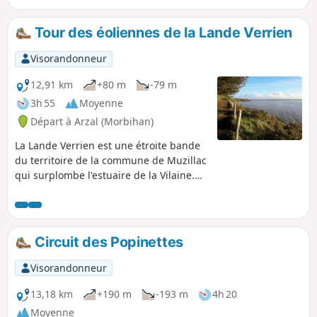
routes et chemins à l'écart des grosses circulations
automobiles.
Tour des éoliennes de la Lande Verrien
Visorandonneur
12,91 km
+80 m
-79 m
3h 55
Moyenne
Départ à Arzal (Morbihan)
La Lande Verrien est une étroite bande
du territoire de la commune de Muzillac
qui surplombe l'estuaire de la Vilaine.
Depuis une dizaine d'années, six
éoliennes y battent l'air venu tout droit
de l'océan. Le circuit proposé utilise les
divers chemins et petites routes qui
Circuit des Popinettes
sillonnent d'abord des landes arborées,
puis une belle campagne bocagère,
Visorandonneur
ainsi qu'une partie du sentier côtier
entre Billiers et Arzal.
13,18 km
+190 m
-193 m
4h 20
Moyenne