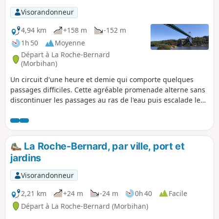
Visorandonneur
4,94 km
+158 m
-152 m
1h 50
Moyenne
Départ à La Roche-Bernard
(Morbihan)
Un circuit d'une heure et demie qui comporte quelques
passages difficiles. Cette agréable promenade alterne sans
discontinuer les passages au ras de l'eau puis escalade les
crêtes, et, de plus, enjambe deux ponts à une cinquantaine
de mètres au-dessus de la Vilaine. Le circuit des ponts
permet de découvrir un petit tronçon du fleuve dans la
partie où il traverse le Sillon de Bretagne. Préparez vos
La Roche-Bernard, par ville, port et
mollets !
jardins
Visorandonneur
2,21 km
+24 m
-24 m
0h 40
Facile
Départ à La Roche-Bernard (Morbihan)