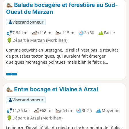
formé par les eaux sombres de la Vilaine.
Balade bocagère et forestière au Sud-
Ouest de Marzan
Visorandonneur
7,54 km
+116 m
-115 m
2h 30
Facile
Départ à Marzan (Morbihan)
Comme souvent en Bretagne, le relief n'est pas le résultat
de poussées tectoniques, qui auraient fait émerger
quelques montagnes pointues, mais bien le fait de
multiples cours d'eau qui ont entaillé les plateaux. La
proximité de la Vilaine, qui emprunte ici une vallée étroite
et encaissée, a amené les cours d'eau secondaires à creuser
les landes pour se jeter dans le fleuve. Entamé sur le
Entre bocage et Vilaine à Arzal
plateau bocager, le circuit proposé ne tarde pas à se faufiler
dans ces vallons, que la déprise agricole ou la faible valeur
Visorandonneur
de ces terres pauvres ont abandonné aux boisements plus
ou moins spontanés. Il en résulte un parcours vallonné qui
11,36 km
+68 m
-64 m
3h 25
Moyenne
se déroule majoritairement à l'ombre de grands et beaux
Départ à Arzal (Morbihan)
arbres, tout en reliant les innombrables lieux-dits qui
Le bourg d'Arzal s'étale du pied du clocher pointu de l'église
parsèment cette belle campagne.