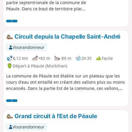
partie septentrionale de la commune de
Péaule. Dans ce bout de territoire placé
en limite de la commune de Limerzel,
tout se réfère à ce nom : moulin, ferme,
ruisseau.C'est aussi un lieu propice à
une agréable balade entre landes et
Circuit depuis la Chapelle Saint-André
vallons arborés où coulent de paisibles
ruisseaux.
Visorandonneur
8,12 km
+83 m
-89 m
2h 35
Facile
Départ à Péaule (Morbihan)
La commune de Péaule est établie sur un plateau que les
cours d'eau ont entaillé en créant des vallons plus ou moins
encaissés. Dans la partie Est de la commune, ces vallons,
qui se dirigent vers la Vilaine, génèrent des ambiances
forestières où il est agréable de poser ses pas. Arbres
caduques sur les pentes et en fond de vallée, et résineux
sur les landes sommitales, tel est le cadre de cette balade
Grand circuit à l'Est de Péaule
bien ombragée où les chemins creux succèdent aux allées
arborées.
Visorandonneur