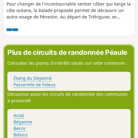
Pour changer de l'incontournable sentier côtier qui longe la
côte océane, la balade proposée permet de découvrir un
autre visage de Pénestin. Au départ de Tréhiguier, on
déambule d'abord dans une belle campagne non
remembrée, qui a conservé de magnifiques alignements de
chênes. De petits chemins à l'écart de l'urbanisation
contournent le bourg et pour finir, on longe l'estuaire. À
pratiquer de préférence par marée basse.
Plus de circuits de randonnée Péaule
Consultez les points d'intérêts situés sur cette commune :
Étang du Doyenné
Passerelle de Foleux
Découvrez aussi les circuits de randonnée des communes
à proximité
Arzal
Béganne
Berric
Billiers