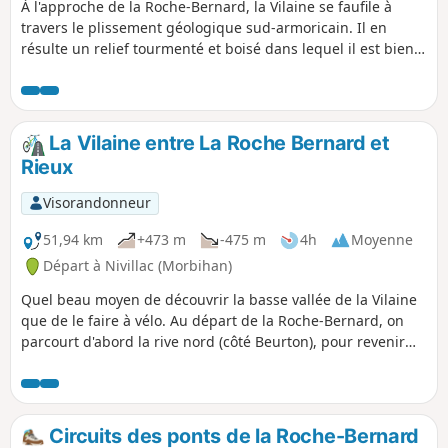
À l'approche de la Roche-Bernard, la Vilaine se faufile à
travers le plissement géologique sud-armoricain. Il en
résulte un relief tourmenté et boisé dans lequel il est bien
agréable de se promener.
La Vilaine entre La Roche Bernard et
Rieux
Visorandonneur
51,94 km
+473 m
-475 m
4h
Moyenne
Départ à Nivillac (Morbihan)
Quel beau moyen de découvrir la basse vallée de la Vilaine
que de le faire à vélo. Au départ de la Roche-Bernard, on
parcourt d'abord la rive nord (côté Beurton), pour revenir
par la rive sud (côté Mitao). Voici un beau parcours qui
permet de découvrir les différents aspects de la vallée, un
peu avant que le fleuve ne finisse sa course dans l'océan.
Circuits des ponts de la Roche-Bernard