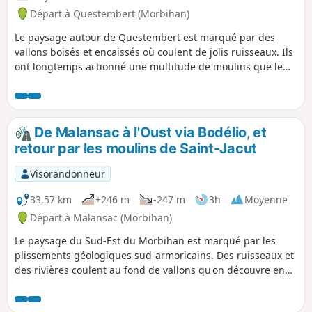
Départ à Questembert (Morbihan)
Le paysage autour de Questembert est marqué par des
vallons boisés et encaissés où coulent de jolis ruisseaux. Ils
ont longtemps actionné une multitude de moulins que le
parcours permet de découvrir, entre deux échappées dans
une riche campagne sillonnée de très beaux chemins
arborés. Quant aux popinettes, peut-être les avons nous
croisées sans savoir ce que c'était !
De Malansac à l'Oust via Bodélio, et
retour par les moulins de Saint-Jacut
Visorandonneur
33,57 km
+246 m
-247 m
3h
Moyenne
Départ à Malansac (Morbihan)
Le paysage du Sud-Est du Morbihan est marqué par les
plissements géologiques sud-armoricains. Des ruisseaux et
des rivières coulent au fond de vallons qu'on découvre en
chevauchant les crêtes rocheuses de ces plis. Le parcours
proposé permet de sillonner ce paysage par de petites