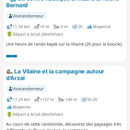
à une coupe rase de la parcelle boisée autrefois traversée,
Bernard
qui a fait disparaitre la trace à suivre.
Visorandonneur
11,59 km
+0 m
-0 m
2h
Moyenne
Départ à Arzal (Morbihan)
Une heure de rando kayak sur la Vilaine (2h pour la boucle).
La Vilaine et la campagne autour
d'Arzal
Visorandonneur
17,29 km
+137 m
-140 m
5h 20
Moyenne
Départ à Arzal (Morbihan)
Au cours de cette randonnée, découvrez des paysages très