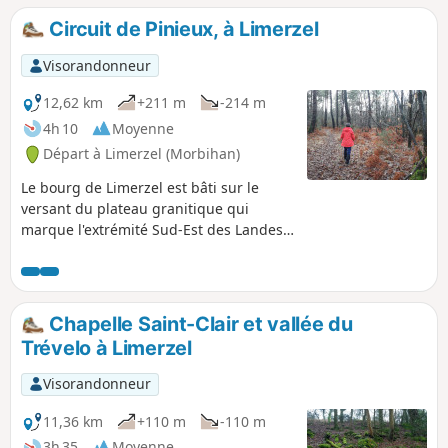
Circuit de Pinieux, à Limerzel
Visorandonneur
12,62 km
+211 m
-214 m
4h 10
Moyenne
Départ à Limerzel (Morbihan)
Le bourg de Limerzel est bâti sur le
versant du plateau granitique qui
marque l'extrémité Sud-Est des Landes
de Lanvaux. Le territoire de la commune
est entaillé par plusieurs cours d'eau
qui y ont façonné un relief plutôt
marqué. Le circuit proposé se
Chapelle Saint-Clair et vallée du
développe autour du massif forestier
Trévelo à Limerzel
qui entoure le château de Pinieux et du
vallon qui le borde au Nord.
Visorandonneur
11,36 km
+110 m
-110 m
3h 35
Moyenne