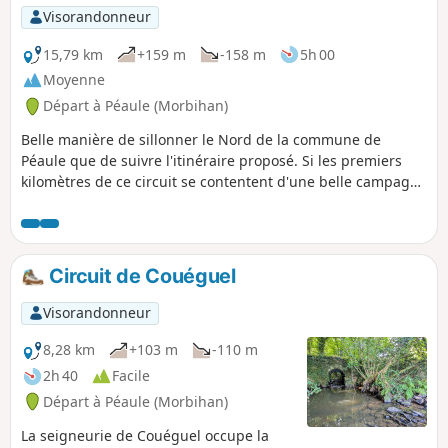
Visorandonneur
15,79 km
+159 m
-158 m
5h 00
Moyenne
Départ à Péaule (Morbihan)
Belle manière de sillonner le Nord de la commune de
Péaule que de suivre l'itinéraire proposé. Si les premiers
kilomètres de ce circuit se contentent d'une belle campagne
bocagère sans grand relief, il en va tout autrement dès lors
que l'on aborde le Ruisseau du Pesle, au Nord de la
commune. Et au passage, on peut apprécier quelques
beaux exemples d'architecture locale, comme d'anciens
Circuit de Couéguel
moulins ou les Chapelles de Saint-Leufroy et Saint-André,
mais aussi bien d'autres bâtisses civiles.
Visorandonneur
8,28 km
+103 m
-110 m
2h 40
Facile
Départ à Péaule (Morbihan)
La seigneurie de Couéguel occupe la