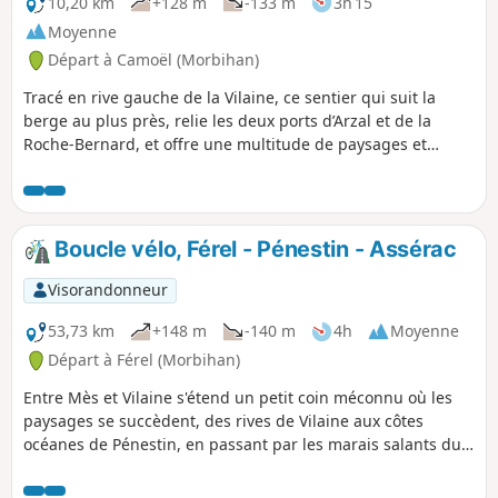
10,20 km
+128 m
-133 m
3h 15
Moyenne
Départ à Camoël (Morbihan)
Tracé en rive gauche de la Vilaine, ce sentier qui suit la
berge au plus près, relie les deux ports d’Arzal et de la
Roche-Bernard, et offre une multitude de paysages et
points de vue sur la Basse-Vilaine. L’été, on peut également
revenir en bateau ou canoë.
Boucle vélo, Férel - Pénestin - Assérac
Visorandonneur
53,73 km
+148 m
-140 m
4h
Moyenne
Départ à Férel (Morbihan)
Entre Mès et Vilaine s'étend un petit coin méconnu où les
paysages se succèdent, des rives de Vilaine aux côtes
océanes de Pénestin, en passant par les marais salants du
Mès et les secteurs forestiers de Monchoix et Coët Castel.
Enfourchez donc votre bicyclette pour le découvrir par des