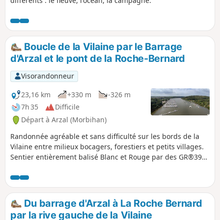
différents : le fleuve, l'océan, la campagne.
Boucle de la Vilaine par le Barrage
d'Arzal et le pont de la Roche-Bernard
Visorandonneur
23,16 km
+330 m
-326 m
7h 35
Difficile
Départ à Arzal (Morbihan)
Randonnée agréable et sans difficulté sur les bords de la
Vilaine entre milieux bocagers, forestiers et petits villages.
Sentier entièrement balisé Blanc et Rouge par des GR®39
(rive gauche) et GR®349 (rive droite).
Du barrage d'Arzal à La Roche Bernard
par la rive gauche de la Vilaine