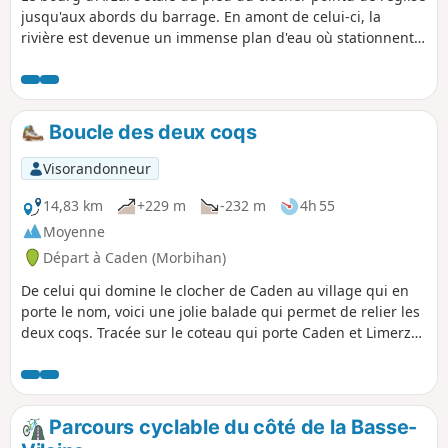
jusqu'aux abords du barrage. En amont de celui-ci, la
rivière est devenue un immense plan d'eau où stationnent
des milliers de bateaux, tandis qu'en aval le caractère
maritime de l'estuaire perdure. Le circuit proposé permet
de découvrir ces deux aspects du fleuve et le bocage qui le
surplombe.
Boucle des deux coqs
Visorandonneur
14,83 km
+229 m
-232 m
4h 55
Moyenne
Départ à Caden (Morbihan)
De celui qui domine le clocher de Caden au village qui en
porte le nom, voici une jolie balade qui permet de relier les
deux coqs. Tracée sur le coteau qui porte Caden et Limerzel,
cet itinéraire joue avec les courbes de niveau, en enjambant
ou suivant les différents vallons qui coupent ce relief. Selon
une information récente, ce circuit serait celui du Grand Val
que propose la commune de Caden.
Parcours cyclable du côté de la Basse-