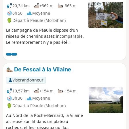
20,34 km
+362 m
-363 m
6h 50
Moyenne
Départ à Péaule (Morbihan)
La campagne de Péaule dispose d'un
réseau de chemins assez incomparable.
Le remembrement n'y a pas été
destructeur et de grandes et belles
haies bordent encore les voies. Ailleurs,
la Vilaine et ses ruisseaux affluents ont
entaillé le plateau rocheux pour offrir
De Fescal à la Vilaine
un relief généralement boisé, où il est
possible de poser ses pas. Le grand
Visorandonneur
circuit proposé permet de goûter à ces
paysages différents mais toujours
10,57 km
+154 m
-154 m
d'intérêt qui se succèderont au fil d'une
3h 30
Moyenne
belle journée de promenade.
Départ à Péaule (Morbihan)
Au Nord de la Roche-Bernard, la Vilaine
a creusé son lit dans un plateau
rocheux, et les ruisseaux qui la