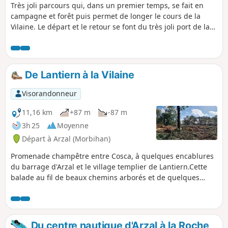
Très joli parcours qui, dans un premier temps, se fait en
campagne et forêt puis permet de longer le cours de la
Vilaine. Le départ et le retour se font du très joli port de la
Roche-Bernard.
De Lantiern à la Vilaine
Visorandonneur
11,16 km
+87 m
-87 m
3h 25
Moyenne
Départ à Arzal (Morbihan)
Promenade champêtre entre Cosca, à quelques encablures
du barrage d'Arzal et le village templier de Lantiern.Cette
balade au fil de beaux chemins arborés et de quelques
petites routes permet de relier les berges de l'estuaire de la
Vilaine à la belle Chapelle Saint-Jean-Baptiste, à travers une
campagne agréablement vallonnée.La fin du parcours suit
le sentier botanique.Sentier modifié après le point (1), suite
Du centre nautique d'Arzal à la Roche