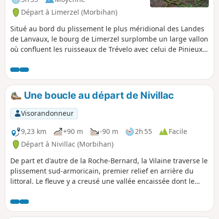
Départ à Limerzel (Morbihan)
Situé au bord du plissement le plus méridional des Landes
de Lanvaux, le bourg de Limerzel surplombe un large vallon
où confluent les ruisseaux de Trévelo avec celui de Pinieux.
Le premier a creusé une sorte de cluse au fond de laquelle
il serpente, en aval de la Chapelle Saint-Clair. Le circuit
proposé permet de découvrir un coin de campagne très
préservé et de nombreux éléments du patrimoine rural.
Une boucle au départ de Nivillac
Visorandonneur
9,23 km
+90 m
-90 m
2h 55
Facile
Départ à Nivillac (Morbihan)
De part et d'autre de la Roche-Bernard, la Vilaine traverse le
plissement sud-armoricain, premier relief en arrière du
littoral. Le fleuve y a creusé une vallée encaissée dont le
circuit proposé permet de découvrir la partie
immédiatement en amont du pont du Morbihan. Les
coteaux boisés plus ou moins abrupts bordent le miroir