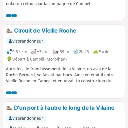
enfin un retour par la campagne de Camoël.
Circuit de Vieille Roche
Visorandonneur
9,31 km
+34 m
-39 m
2h 45
Facile
Départ à Camoël (Morbihan)
Autrefois, le franchissement de la Vilaine, en aval de la
Roche-Bernard, se faisait par bacs. Ainsi en était-il entre
Vieille Roche en Camoël et en Arzal. La construction du
barrage, dans les années 70, a considérablement modifié
les pratiques, puisqu'un lien fixe permet désormais de
passer d'une rive à l'autre. Le circuit proposé permet la
découverte de l'ouvrage et des chemins de la rive gauche
D'un port à l'autre le long de la Vilaine
de la Vilaine autour de Camoël.
Visorandonneur