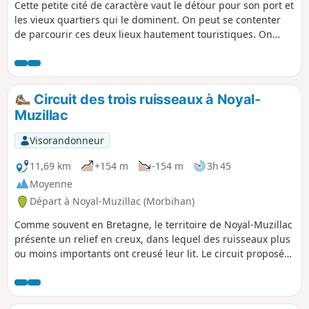
Cette petite cité de caractère vaut le détour pour son port et
les vieux quartiers qui le dominent. On peut se contenter
de parcourir ces deux lieux hautement touristiques. On
peut aussi prolonger la balade en parcourant les deux
vallons qui encadrent le rocher qui a donné son nom au
lieu. Celui des Garennes accueillait jadis les jardins des
Rochoix. L'autre, qui prolonge le port, est beaucoup plus
Circuit des trois ruisseaux à Noyal-
sauvage et vient d'être ouvert à la visite.
Muzillac
Visorandonneur
11,69 km
+154 m
-154 m
3h 45
Moyenne
Départ à Noyal-Muzillac (Morbihan)
Comme souvent en Bretagne, le territoire de Noyal-Muzillac
présente un relief en creux, dans lequel des ruisseaux plus
ou moins importants ont creusé leur lit. Le circuit proposé
joue à saute-ruisseau par dessus le Tohon et les ruisseaux
de Pont Pily et de Pont Noyal. Et entre temps, il remonte sur
le haut du relief pour visiter quelques villages au beau