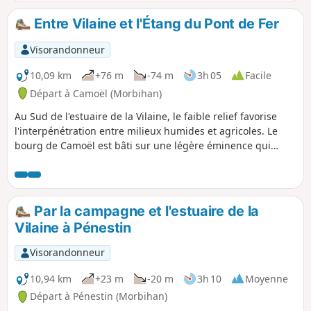
routes discrètes, en faisant étape dans quelques lieux
remarquables.
Entre Vilaine et l'Étang du Pont de Fer
Visorandonneur
10,09 km
+76 m
-74 m
3h 05
Facile
Départ à Camoël (Morbihan)
Au Sud de l'estuaire de la Vilaine, le faible relief favorise
l'interpénétration entre milieux humides et agricoles. Le
bourg de Camoël est bâti sur une légère éminence qui
domine à la fois le fleuve et les marais situés en amont de la
baie de Pont Mahé. Le circuit proposé permet de découvrir
le fleuve là où débute son estuaire et l'un des ruisseaux qui
alimentent l'Étang du Pont de Fer, une réserve naturelle
Par la campagne et l'estuaire de la
secrète qu'il est possible d'entrevoir lorsque le feuillage
Vilaine à Pénestin
n'est pas trop dense.
Visorandonneur
10,94 km
+23 m
-20 m
3h 10
Moyenne
Départ à Pénestin (Morbihan)