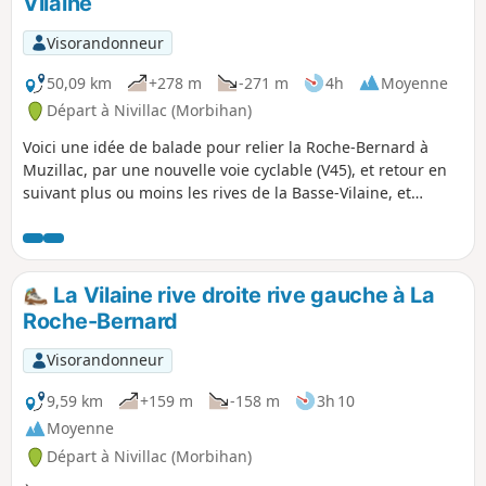
Vilaine
Visorandonneur
50,09 km
+278 m
-271 m
4h
Moyenne
Départ à Nivillac (Morbihan)
Voici une idée de balade pour relier la Roche-Bernard à
Muzillac, par une nouvelle voie cyclable (V45), et retour en
suivant plus ou moins les rives de la Basse-Vilaine, et
l'itinéraire cyclable de la V42. L'ancienne voie ferrée du Petit
Train du Morbihan a retrouvé une raison d'être et les
petites routes et chemins qui surplombent le fleuve sont
bien agréables. Et en plus, il y a plein d'endroits où faire la
La Vilaine rive droite rive gauche à La
pause !
Roche-Bernard
Visorandonneur
9,59 km
+159 m
-158 m
3h 10
Moyenne
Départ à Nivillac (Morbihan)