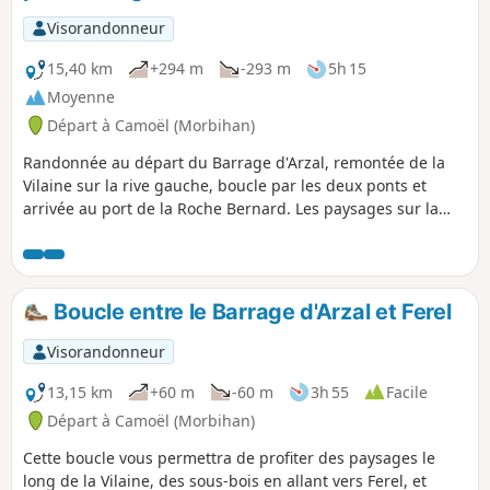
Visorandonneur
15,40 km
+294 m
-293 m
5h 15
Moyenne
Départ à Camoël (Morbihan)
Randonnée au départ du Barrage d'Arzal, remontée de la
Vilaine sur la rive gauche, boucle par les deux ponts et
arrivée au port de la Roche Bernard. Les paysages sur la
Vilaine sont époustouflants.
Boucle entre le Barrage d'Arzal et Ferel
Visorandonneur
13,15 km
+60 m
-60 m
3h 55
Facile
Départ à Camoël (Morbihan)
Cette boucle vous permettra de profiter des paysages le
long de la Vilaine, des sous-bois en allant vers Ferel, et