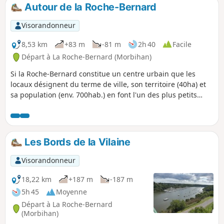
patrimoine bâti .
Autour de la Roche-Bernard
Visorandonneur
8,53 km
+83 m
-81 m
2h 40
Facile
Départ à La Roche-Bernard (Morbihan)
Si la Roche-Bernard constitue un centre urbain que les
locaux désignent du terme de ville, son territoire (40ha) et
sa population (env. 700hab.) en font l'un des plus petits
chef-lieux de canton de France. Il est entouré par les
communes de Nivillac, Herbignac et Férel, sur lesquelles
s'étale la plus grande partie de l'agglomération. Le circuit
proposé permet d'en faire le tour.
Les Bords de la Vilaine
Visorandonneur
18,22 km
+187 m
-187 m
5h 45
Moyenne
Départ à La Roche-Bernard
(Morbihan)