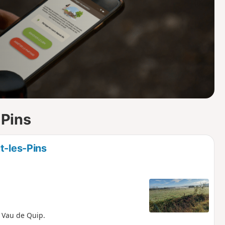
o
a
i
m
p
-Pins
t-les-Pins
u Vau de Quip.