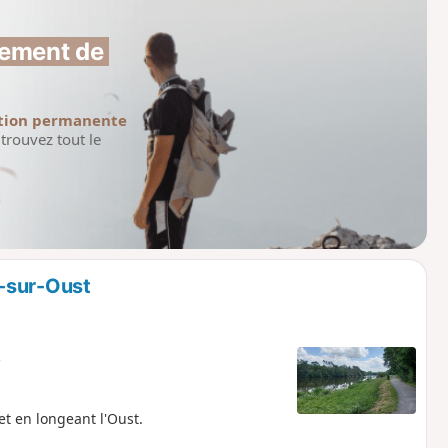
ement de 
tion permanente
trouvez tout le
-sur-Oust
e
et en longeant l'Oust.