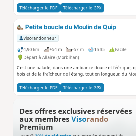
Télécharger le PDF
Télécharger le GPX
Petite boucle du Moulin de Quip
Visorandonneur
4,90 km
+54 m
-57 m
1h 35
Facile
Départ à Allaire (Morbihan)
C'est une balade, dans une ambiance douce et féérique, qu
bois et de la fraîcheur de l'étang, tout en longueur, du Mou
Télécharger le PDF
Télécharger le GPX
Des offres exclusives réservées
aux membres
Viso
rando
Premium
Jusqu’à
20% de réduction
sur votre équipement de