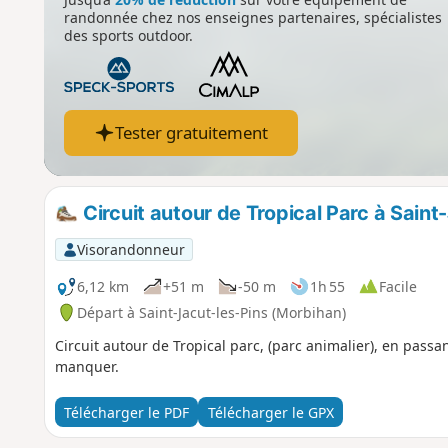
randonnée chez nos enseignes partenaires, spécialistes
des sports outdoor.
Tester gratuitement
Circuit autour de Tropical Parc à Saint
Visorandonneur
6,12 km
+51 m
-50 m
1h 55
Facile
Départ à Saint-Jacut-les-Pins (Morbihan)
Circuit autour de Tropical parc, (parc animalier), en pass
manquer.
Télécharger le PDF
Télécharger le GPX