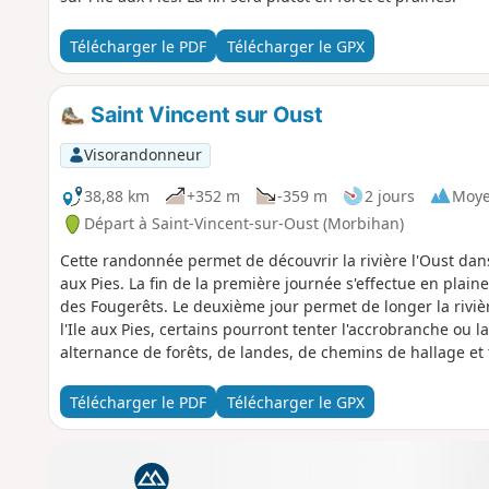
Télécharger le PDF
Télécharger le GPX
Saint Vincent sur Oust
Visorandonneur
38,88 km
+352 m
-359 m
2 jours
Moy
Départ à Saint-Vincent-sur-Oust (Morbihan)
Cette randonnée permet de découvrir la rivière l'Oust dans 
aux Pies. La fin de la première journée s'effectue en plai
des Fougerêts. Le deuxième jour permet de longer la rivièr
l'Ile aux Pies, certains pourront tenter l'accrobranche ou la
alternance de forêts, de landes, de chemins de hallage et 
Télécharger le PDF
Télécharger le GPX