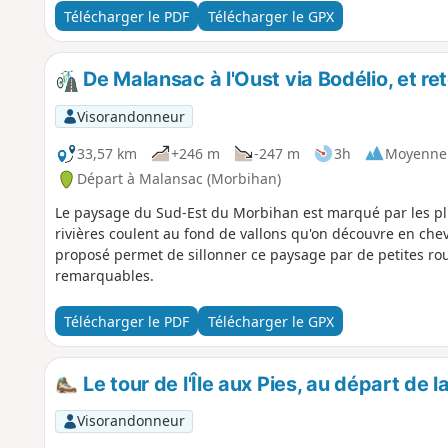
Télécharger le PDF
Télécharger le GPX
De Malansac à l'Oust via Bodélio, et re
Visorandonneur
33,57 km
+246 m
-247 m
3h
Moyenne
Départ à Malansac (Morbihan)
Le paysage du Sud-Est du Morbihan est marqué par les pl
rivières coulent au fond de vallons qu'on découvre en che
proposé permet de sillonner ce paysage par de petites rou
remarquables.
Télécharger le PDF
Télécharger le GPX
Le tour de l'Île aux Pies, au départ de l
Visorandonneur