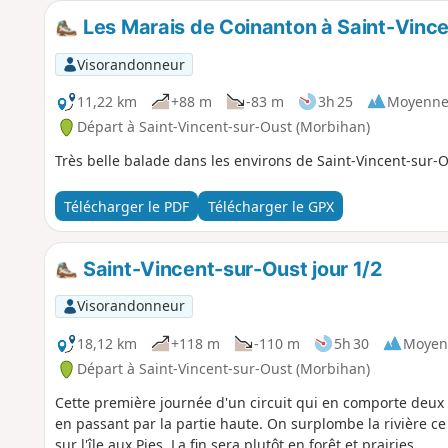
Les Marais de Coinanton à Saint-Vinc
Visorandonneur
11,22 km
+88 m
-83 m
3h 25
Moyenn
Départ à Saint-Vincent-sur-Oust (Morbihan)
Très belle balade dans les environs de Saint-Vincent-sur-Ou
Télécharger le PDF
Télécharger le GPX
Saint-Vincent-sur-Oust jour 1/2
Visorandonneur
18,12 km
+118 m
-110 m
5h 30
Moyen
Départ à Saint-Vincent-sur-Oust (Morbihan)
Cette première journée d'un circuit qui en comporte deux 
en passant par la partie haute. On surplombe la rivière ce 
sur l'île aux Pies. La fin sera plutôt en forêt et prairies.