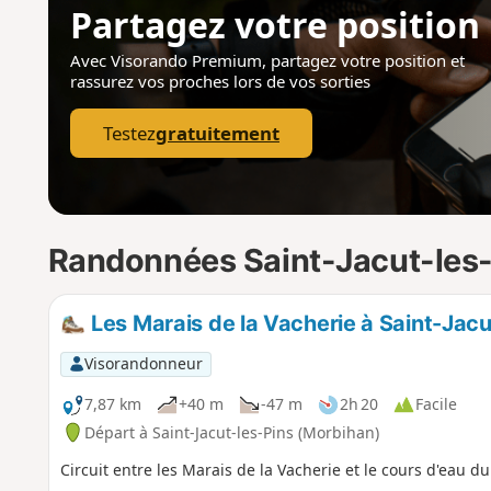
Partagez votre position
Avec Visorando Premium, partagez votre position
et
rassurez vos proches lors de vos sorties
Testez
gratuitement
Randonnées Saint-Jacut-les
Les Marais de la Vacherie à Saint-Jacu
Visorandonneur
7,87 km
+40 m
-47 m
2h 20
Facile
Départ à Saint-Jacut-les-Pins (Morbihan)
Circuit entre les Marais de la Vacherie et le cours d'eau d