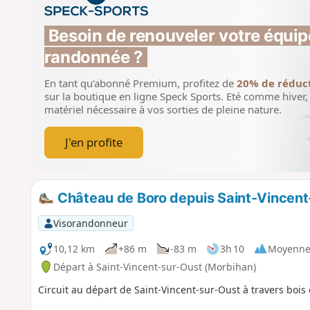
Besoin de renouveler votre équip
randonnée ?
En tant qu’abonné Premium, profitez de
20% de réduc
sur la boutique en ligne Speck Sports.
Eté comme hiver, 
matériel nécessaire à vos sorties de pleine nature.
J'en profite
Château de Boro depuis Saint-Vincent
Visorandonneur
10,12 km
+86 m
-83 m
3h 10
Moyenn
Départ à Saint-Vincent-sur-Oust (Morbihan)
Circuit au départ de Saint-Vincent-sur-Oust à travers bois 