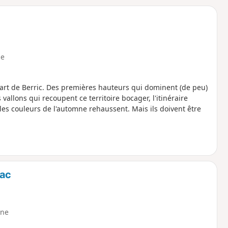
o
a
i
m
p
e
part de Berric. Des premières hauteurs qui dominent (de peu)
 vallons qui recoupent ce territoire bocager, l'itinéraire
es couleurs de l'automne rehaussent. Mais ils doivent être
iac
ne