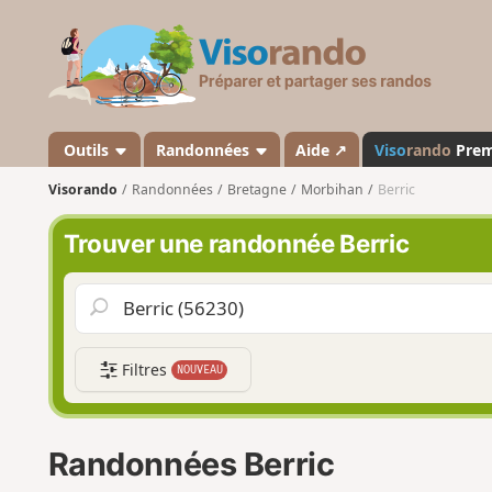
V
i
s
o
r
a
Outils
Randonnées
Aide ↗
Viso
rando
Pre
n
Visorando
Randonnées
Bretagne
Morbihan
Berric
d
o
Trouver une randonnée Berric
Filtres
NOUVEAU
Randonnées Berric