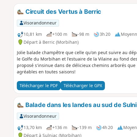
Circuit des Vertus à Berric
Visorandonneur
10,81 km
+100 m
-98 m
3h 20
Moyenn
Départ à Berric (Morbihan)
Jolie balade champêtre que celle qu'on peut suivre au dé
le Golfe du Morbihan et l'estuaire de la Vilaine au fond des
proposé s'insinue dans de délicieux chemins arborés que l
agréables en toutes saisons!
Télécharger le PDF
Télécharger le GPX
Balade dans les landes au sud de Suln
Visorandonneur
13,70 km
+136 m
-139 m
4h 20
Moyen
Départ à Sulniac (Morbihan)