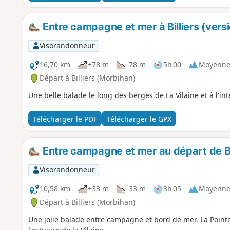
Entre campagne et mer à Billiers (vers
Visorandonneur
16,70 km
+78 m
-78 m
5h 00
Moyenn
Départ à Billiers (Morbihan)
Une belle balade le long des berges de La Vilaine et à l'int
Télécharger le PDF
Télécharger le GPX
Entre campagne et mer au départ de Bi
Visorandonneur
10,58 km
+33 m
-33 m
3h 05
Moyenn
Départ à Billiers (Morbihan)
Une jolie balade entre campagne et bord de mer. La Point