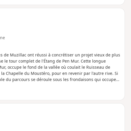
ne
s de Muzillac ont réussi à concrétiser un projet vieux de plus
se le tour complet de l'Étang de Pen Mur. Cette longue
r, occupe le fond de la vallée où coulait le Ruisseau de
la Chapelle du Moustéro, pour en revenir par l'autre rive. Si
emble du parcours se déroule sous les frondaisons qui occupent
ments réalisés, au demeurant plutôt légers et que les années
urelles ou des escaliers qui empêchent la pratique du sentier
os bâtons !