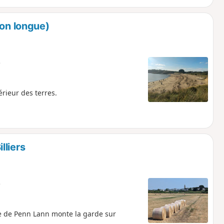
ion longue)
e
érieur des terres.
lliers
e
e de Penn Lann monte la garde sur