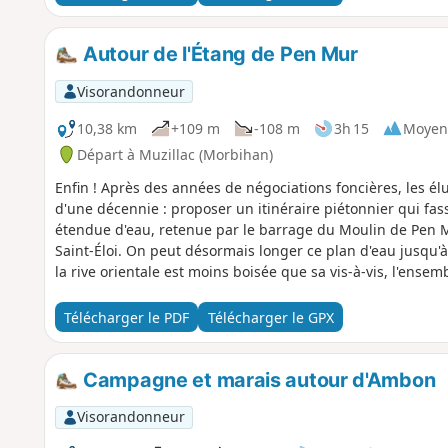
Autour de l'Étang de Pen Mur
Visorandonneur
10,38 km
+109 m
-108 m
3h 15
Moyen
Départ à Muzillac (Morbihan)
Enfin ! Après des années de négociations foncières, les élu
d'une décennie : proposer un itinéraire piétonnier qui fas
étendue d'eau, retenue par le barrage du Moulin de Pen Mu
Saint-Éloi. On peut désormais longer ce plan d'eau jusqu'à 
la rive orientale est moins boisée que sa vis-à-vis, l'ens
les rives de l'étang. Et cerise sur le gâteau, les aménage
rendront bientôt invisibles, ont ménagés des portions nat
Télécharger le PDF
Télécharger le GPX
par des engins motorisés et même des VTT. Marcheurs, à v
Campagne et marais autour d'Ambon
Visorandonneur