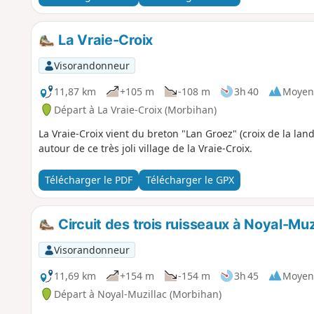
La Vraie-Croix
Visorandonneur
11,87 km
+105 m
-108 m
3h 40
Moyen
Départ à La Vraie-Croix (Morbihan)
La Vraie-Croix vient du breton "Lan Groez" (croix de la la
autour de ce très joli village de la Vraie-Croix.
Télécharger le PDF
Télécharger le GPX
Circuit des trois ruisseaux à Noyal-Muz
Visorandonneur
11,69 km
+154 m
-154 m
3h 45
Moyen
Départ à Noyal-Muzillac (Morbihan)