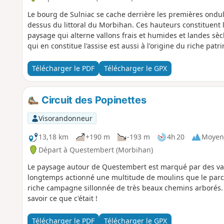
Le bourg de Sulniac se cache derrière les premières ondul
dessus du littoral du Morbihan. Ces hauteurs constituent
paysage qui alterne vallons frais et humides et landes sè
qui en constitue l'assise est aussi à l'origine du riche patr
Télécharger le PDF
Télécharger le GPX
Circuit des Popinettes
Visorandonneur
13,18 km
+190 m
-193 m
4h 20
Moyen
Départ à Questembert (Morbihan)
Le paysage autour de Questembert est marqué par des vallo
longtemps actionné une multitude de moulins que le par
riche campagne sillonnée de très beaux chemins arborés. 
savoir ce que c'était !
Télécharger le PDF
Télécharger le GPX