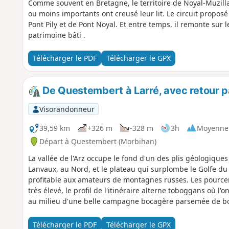
Comme souvent en Bretagne, le territoire de Noyal-Muzilla
ou moins importants ont creusé leur lit. Le circuit propos
Pont Pily et de Pont Noyal. Et entre temps, il remonte sur 
patrimoine bâti .
Télécharger le PDF
Télécharger le GPX
De Questembert à Larré, avec retour par
Visorandonneur
39,59 km
+326 m
-328 m
3h
Moyenne
Départ à Questembert (Morbihan)
La vallée de l'Arz occupe le fond d'un des plis géologiqu
Lanvaux, au Nord, et le plateau qui surplombe le Golfe du
profitable aux amateurs de montagnes russes. Les pourcentag
très élevé, le profil de l'itinéraire alterne toboggans où l'o
au milieu d'une belle campagne bocagère parsemée de bour
Télécharger le PDF
Télécharger le GPX