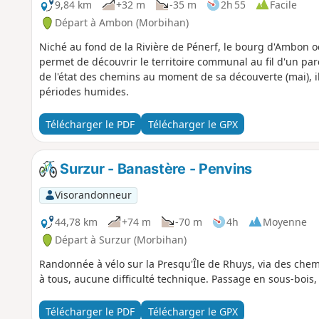
9,84 km
+32 m
-35 m
2h 55
Facile
Départ à Ambon (Morbihan)
Niché au fond de la Rivière de Pénerf, le bourg d'Ambon o
permet de découvrir le territoire communal au fil d'un p
de l'état des chemins au moment de sa découverte (mai), i
périodes humides.
Télécharger le PDF
Télécharger le GPX
Surzur - Banastère - Penvins
Visorandonneur
44,78 km
+74 m
-70 m
4h
Moyenne
Départ à Surzur (Morbihan)
Randonnée à vélo sur la Presqu'Île de Rhuys, via des chemi
à tous, aucune difficulté technique. Passage en sous-bois, 
Télécharger le PDF
Télécharger le GPX