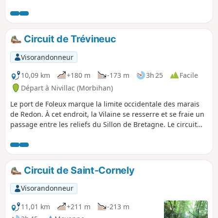
qui se dirigent vers la Vilaine, génèrent des ambiances
forestières où il est agréable de poser ses pas. Arbres
caduques sur les pentes et en fond de vallée, et résineux
sur les landes sommitales, tel est le cadre de cette balade
Circuit de Trévineuc
bien ombragée où les chemins creux succèdent aux allées
arborées.
Visorandonneur
10,09 km
+180 m
-173 m
3h 25
Facile
Départ à Nivillac (Morbihan)
Le port de Foleux marque la limite occidentale des marais
de Redon. À cet endroit, la Vilaine se resserre et se fraie un
passage entre les reliefs du Sillon de Bretagne. Le circuit
proposé permet de découvrir la rive Sud de ce goulet. Il
parcourt le bord de l'eau et joue aux montagnes russes à
travers le relief assez accidenté de Nivillac.
Circuit de Saint-Cornely
Visorandonneur
11,01 km
+211 m
-213 m