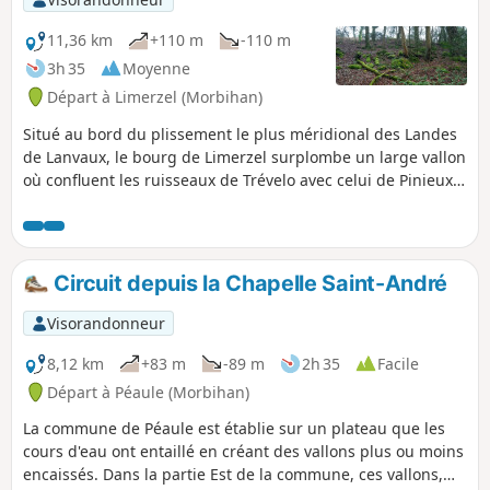
11,36 km
+110 m
-110 m
3h 35
Moyenne
Départ à Limerzel (Morbihan)
Situé au bord du plissement le plus méridional des Landes
de Lanvaux, le bourg de Limerzel surplombe un large vallon
où confluent les ruisseaux de Trévelo avec celui de Pinieux.
Le premier a creusé une sorte de cluse au fond de laquelle
il serpente, en aval de la Chapelle Saint-Clair. Le circuit
proposé permet de découvrir un coin de campagne très
préservé et de nombreux éléments du patrimoine rural.
Circuit depuis la Chapelle Saint-André
Visorandonneur
8,12 km
+83 m
-89 m
2h 35
Facile
Départ à Péaule (Morbihan)
La commune de Péaule est établie sur un plateau que les
cours d'eau ont entaillé en créant des vallons plus ou moins
encaissés. Dans la partie Est de la commune, ces vallons,