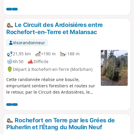
beaux villages de France. Ruelles
pavées, enseignes stylisées, la ville
semble un petit bijou niché au cœur du
Morbihan. Au départ de ce village, belle
Le Circuit des Ardoisiéres entre
randonnée par les crêtes et les
Rochefort-en-Terre et Malansac
anciennes ardoisières de Pluherlin.Le
parcours est très varié entre landes,
Visorandonneur
sous-bois et crêtes.Traversée des
villages de Rochefort-en-Terre et de
21,95 km
+190 m
-188 m
Pluherlin.
6h 50
Difficile
Départ à Rochefort-en-Terre (Morbihan)
Cette randonnée réalise une boucle,
empruntant sentiers forestiers et routes sur
le retour, par le Circuit des Ardoisières, le
Circuit des Pins, et en passant par la
commune de Malansac.
Rochefort en Terre par les Grées de
Pluherlin et l'Étang du Moulin Neuf