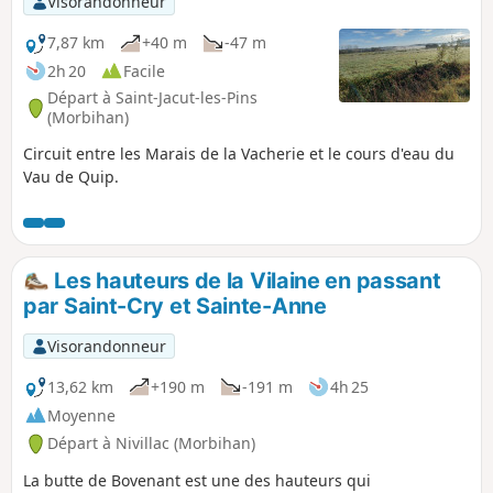
Visorandonneur
paysages différents mais toujours
d'intérêt qui se succèderont au fil d'une
7,87 km
+40 m
-47 m
belle journée de promenade.
2h 20
Facile
Départ à Saint-Jacut-les-Pins
(Morbihan)
Circuit entre les Marais de la Vacherie et le cours d'eau du
Vau de Quip.
Les hauteurs de la Vilaine en passant
par Saint-Cry et Sainte-Anne
Visorandonneur
13,62 km
+190 m
-191 m
4h 25
Moyenne
Départ à Nivillac (Morbihan)
La butte de Bovenant est une des hauteurs qui