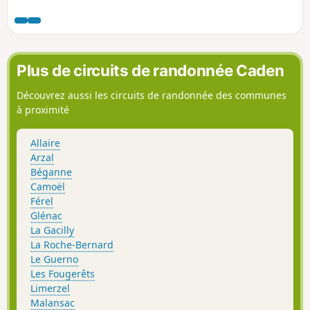
subsistent les vestiges de plusieurs moulins à vent. Les
ruisseaux ont creusé la roche et coulent au fond des
vallons. Lorsqu'il a été possible de les barrer, ce sont des
moulins à eaux qui s'y sont établis. Le circuit proposé
chemine des uns aux autres à travers une campagne variée
Plus de circuits de randonnée Caden
et agréable.
Découvrez aussi les circuits de randonnée des communes
à proximité
Allaire
Arzal
Béganne
Camoël
Férel
Glénac
La Gacilly
La Roche-Bernard
Le Guerno
Les Fougerêts
Limerzel
Malansac