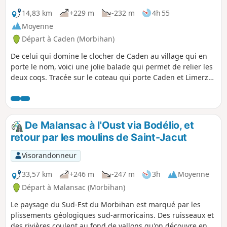
14,83 km
+229 m
-232 m
4h 55
Moyenne
Départ à Caden (Morbihan)
De celui qui domine le clocher de Caden au village qui en
porte le nom, voici une jolie balade qui permet de relier les
deux coqs. Tracée sur le coteau qui porte Caden et Limerzel,
cet itinéraire joue avec les courbes de niveau, en enjambant
ou suivant les différents vallons qui coupent ce relief. Selon
une information récente, ce circuit serait celui du Grand Val
que propose la commune de Caden.
De Malansac à l'Oust via Bodélio, et
retour par les moulins de Saint-Jacut
Visorandonneur
33,57 km
+246 m
-247 m
3h
Moyenne
Départ à Malansac (Morbihan)
Le paysage du Sud-Est du Morbihan est marqué par les
plissements géologiques sud-armoricains. Des ruisseaux et
des rivières coulent au fond de vallons qu'on découvre en