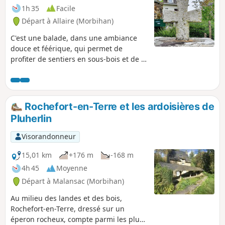
1h 35
Facile
Départ à Allaire (Morbihan)
C'est une balade, dans une ambiance
douce et féérique, qui permet de
profiter de sentiers en sous-bois et de la
fraîcheur de l'étang, tout en longueur,
du Moulin de Quip, XVIIIe siècle.
Rochefort-en-Terre et les ardoisières de
Pluherlin
Visorandonneur
15,01 km
+176 m
-168 m
4h 45
Moyenne
Départ à Malansac (Morbihan)
Au milieu des landes et des bois,
Rochefort-en-Terre, dressé sur un
éperon rocheux, compte parmi les plus