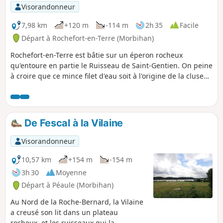
Visorandonneur
7,98 km
+120 m
-114 m
2h 35
Facile
Départ à Rochefort-en-Terre (Morbihan)
Rochefort-en-Terre est bâtie sur un éperon rocheux
qu'entoure en partie le Ruisseau de Saint-Gentien. On peine
à croire que ce mince filet d'eau soit à l'origine de la cluse
qui s'ouvre au Nord de la cité, mais c'est bien lui qui
alimente le bel Étang du Moulin Neuf. Les abords de ce
plan d'eau, ainsi que les crêtes rocheuses qui dominent la
vallée de l'Arz font un bel écrin à la perle médiévale. Et s'y
De Fescal à la Vilaine
balader en découvrant les coins cachés de ce lieu célèbre
permet une découverte toute autre que celle faite par les
Visorandonneur
très nombreux visiteurs qui se contentent d'arpenter la rue
centrale.
10,57 km
+154 m
-154 m
3h 30
Moyenne
Départ à Péaule (Morbihan)
Au Nord de la Roche-Bernard, la Vilaine
a creusé son lit dans un plateau
rocheux, et les ruisseaux qui la