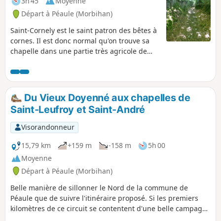
3h 45
Moyenne
Départ à Péaule (Morbihan)
Saint-Cornely est le saint patron des bêtes à
cornes. Il est donc normal qu'on trouve sa
chapelle dans une partie très agricole de
Péaule. Mais au cours de cette balade qui
sillonne le plateau au-dessus de la Vilaine,
vous aurez d'autres choses à faire que de
compter vaches et autres quadrupèdes.
Du Vieux Doyenné aux chapelles de
Ouvrez les yeux, il y a beaucoup à voir dans
Saint-Leufroy et Saint-André
ce méandre de la Vilaine
Visorandonneur
15,79 km
+159 m
-158 m
5h 00
Moyenne
Départ à Péaule (Morbihan)
Belle manière de sillonner le Nord de la commune de
Péaule que de suivre l'itinéraire proposé. Si les premiers
kilomètres de ce circuit se contentent d'une belle campagne
bocagère sans grand relief, il en va tout autrement dès lors