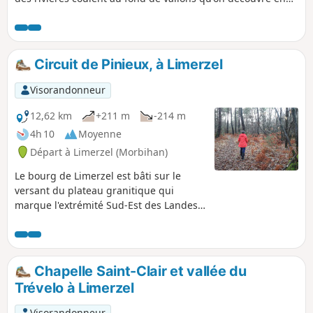
chevauchant les crêtes rocheuses de ces plis. Le parcours
proposé permet de sillonner ce paysage par de petites
routes discrètes, en faisant étape dans quelques lieux
remarquables.
Circuit de Pinieux, à Limerzel
Visorandonneur
12,62 km
+211 m
-214 m
4h 10
Moyenne
Départ à Limerzel (Morbihan)
Le bourg de Limerzel est bâti sur le
versant du plateau granitique qui
marque l'extrémité Sud-Est des Landes
de Lanvaux. Le territoire de la commune
est entaillé par plusieurs cours d'eau
qui y ont façonné un relief plutôt
marqué. Le circuit proposé se
Chapelle Saint-Clair et vallée du
développe autour du massif forestier
Trévelo à Limerzel
qui entoure le château de Pinieux et du
vallon qui le borde au Nord.
Visorandonneur