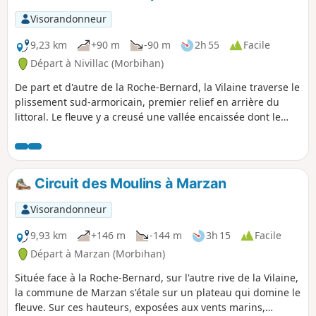
Visorandonneur
9,23 km
+90 m
-90 m
2h 55
Facile
Départ à Nivillac (Morbihan)
De part et d'autre de la Roche-Bernard, la Vilaine traverse le
plissement sud-armoricain, premier relief en arrière du
littoral. Le fleuve y a creusé une vallée encaissée dont le
circuit proposé permet de découvrir la partie
immédiatement en amont du pont du Morbihan. Les
coteaux boisés plus ou moins abrupts bordent le miroir
formé par les eaux sombres de la Vilaine.
Circuit des Moulins à Marzan
Visorandonneur
9,93 km
+146 m
-144 m
3h 15
Facile
Départ à Marzan (Morbihan)
Située face à la Roche-Bernard, sur l'autre rive de la Vilaine,
la commune de Marzan s'étale sur un plateau qui domine le
fleuve. Sur ces hauteurs, exposées aux vents marins,