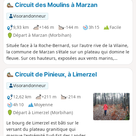
parcourt le bord de l'eau et joue aux montagnes russes à
Circuit des Moulins à Marzan
travers le relief assez accidenté de Nivillac.
Visorandonneur
9,93 km
+146 m
-144 m
3h 15
Facile
Départ à Marzan (Morbihan)
Située face à la Roche-Bernard, sur l'autre rive de la Vilaine,
la commune de Marzan s'étale sur un plateau qui domine le
fleuve. Sur ces hauteurs, exposées aux vents marins,
subsistent les vestiges de plusieurs moulins à vent. Les
ruisseaux ont creusé la roche et coulent au fond des
Circuit de Pinieux, à Limerzel
vallons. Lorsqu'il a été possible de les barrer, ce sont des
moulins à eaux qui s'y sont établis. Le circuit proposé
Visorandonneur
chemine des uns aux autres à travers une campagne variée
et agréable.
12,62 km
+211 m
-214 m
4h 10
Moyenne
Départ à Limerzel (Morbihan)
Le bourg de Limerzel est bâti sur le
versant du plateau granitique qui
marque l'extrémité Sud-Est des Landes