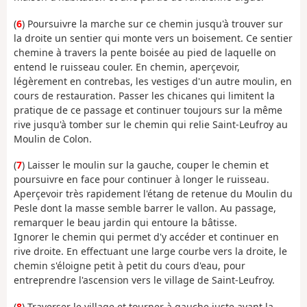
(
6
) Poursuivre la marche sur ce chemin jusqu'à trouver sur
la droite un sentier qui monte vers un boisement. Ce sentier
chemine à travers la pente boisée au pied de laquelle on
entend le ruisseau couler. En chemin, aperçevoir,
légèrement en contrebas, les vestiges d'un autre moulin, en
cours de restauration. Passer les chicanes qui limitent la
pratique de ce passage et continuer toujours sur la même
rive jusqu'à tomber sur le chemin qui relie Saint-Leufroy au
Moulin de Colon.
(
7
) Laisser le moulin sur la gauche, couper le chemin et
poursuivre en face pour continuer à longer le ruisseau.
Aperçevoir très rapidement l'étang de retenue du Moulin du
Pesle dont la masse semble barrer le vallon. Au passage,
remarquer le beau jardin qui entoure la bâtisse.
Ignorer le chemin qui permet d'y accéder et continuer en
rive droite. En effectuant une large courbe vers la droite, le
chemin s'éloigne petit à petit du cours d'eau, pour
entreprendre l'ascension vers le village de Saint-Leufroy.
(
8
) Traverser le village et tourner à gauche juste avant la