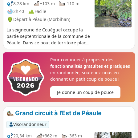
arborées.
8,28 km
+103 m
-110 m
2h 40
Facile
Départ à Péaule (Morbihan)
La seigneurie de Couéguel occupe la
partie septentrionale de la commune de
Péaule. Dans ce bout de territoire placé
en limite de la commune de Limerzel,
tout se réfère à ce nom : moulin, ferme,
Pour continuer à proposer des
ruisseau.C'est aussi un lieu propice à
fonctionnalités gratuites et pratiques
une agréable balade entre landes et
en randonnée, soutenez-nous en
vallons arborés où coulent de paisibles
donnant un petit coup de pouce !
ruisseaux.
Je donne un coup de pouce
Grand circuit à l'Est de Péaule
Visorandonneur
20,34 km
+362 m
-363 m