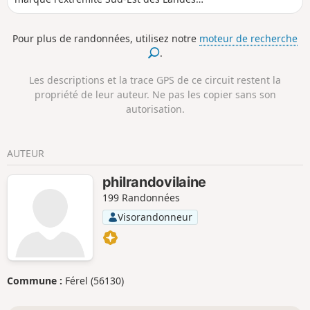
de Lanvaux. Le territoire de la commune
est entaillé par plusieurs cours d'eau
Pour plus de randonnées, utilisez notre
moteur de recherche
qui y ont façonné un relief plutôt
.
marqué. Le circuit proposé se
développe autour du massif forestier
Les descriptions et la trace GPS de ce circuit restent la
qui entoure le château de Pinieux et du
propriété de leur auteur. Ne pas les copier sans son
vallon qui le borde au Nord.
autorisation.
AUTEUR
philrandovilaine
199 Randonnées
Visorandonneur
Commune :
Férel (56130)