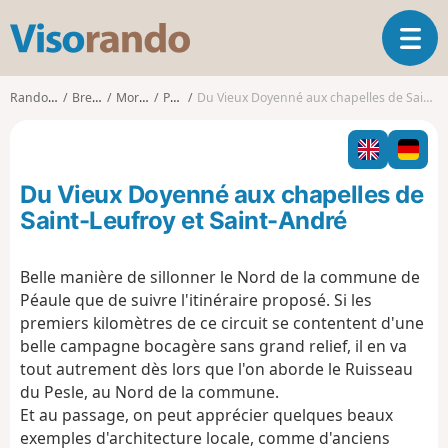
V
O
i
u
s
v
o
Randonnées
Bretagne
Morbihan
Péaule
Du Vieux Doyenné aux chapelles de Saint-Leufroy et Saint-André
r
r
i
a
r
n
l
d
Du Vieux Doyenné aux chapelles de
a
o
n
Saint-Leufroy et Saint-André
a
v
Belle manière de sillonner le Nord de la commune de
i
Péaule que de suivre l'itinéraire proposé. Si les
g
a
premiers kilomètres de ce circuit se contentent d'une
t
belle campagne bocagère sans grand relief, il en va
i
tout autrement dès lors que l'on aborde le Ruisseau
o
du Pesle, au Nord de la commune.
n
Et au passage, on peut apprécier quelques beaux
exemples d'architecture locale, comme d'anciens