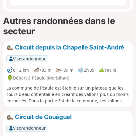
Autres randonnées dans le
secteur
Circuit depuis la Chapelle Saint-André
Visorandonneur
8,12 km
+83 m
-89 m
2h 35
Facile
Départ à Péaule (Morbihan)
La commune de Péaule est établie sur un plateau que les
cours d'eau ont entaillé en créant des vallons plus ou moins
encaissés. Dans la partie Est de la commune, ces vallons,
qui se dirigent vers la Vilaine, génèrent des ambiances
forestières où il est agréable de poser ses pas. Arbres
Circuit de Couéguel
caduques sur les pentes et en fond de vallée, et résineux
sur les landes sommitales, tel est le cadre de cette balade
Visorandonneur
bien ombragée où les chemins creux succèdent aux allées