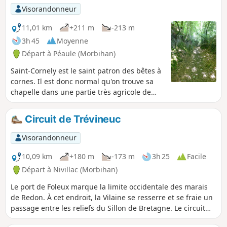
hauteurs, et des moulins à eaux le long
Visorandonneur
des ruisseaux, balisent ce circuit qui se
déroule autour de l'ancien domaine du
11,01 km
+211 m
-213 m
château de Fescal. Cet itinéraire se
3h 45
Moyenne
déroule pour l'essentiel dans des
Départ à Péaule (Morbihan)
secteurs boisés, entrecoupés de parties
bocagères bien arborées.
Saint-Cornely est le saint patron des bêtes à
cornes. Il est donc normal qu'on trouve sa
chapelle dans une partie très agricole de
Péaule. Mais au cours de cette balade qui
sillonne le plateau au-dessus de la Vilaine,
Circuit de Trévineuc
vous aurez d'autres choses à faire que de
compter vaches et autres quadrupèdes.
Visorandonneur
Ouvrez les yeux, il y a beaucoup à voir dans
ce méandre de la Vilaine
10,09 km
+180 m
-173 m
3h 25
Facile
Départ à Nivillac (Morbihan)
Le port de Foleux marque la limite occidentale des marais
de Redon. À cet endroit, la Vilaine se resserre et se fraie un
passage entre les reliefs du Sillon de Bretagne. Le circuit
proposé permet de découvrir la rive Sud de ce goulet. Il