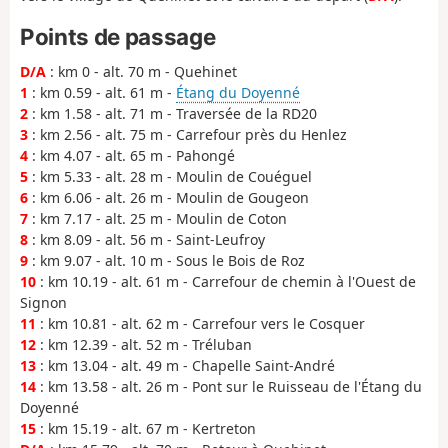
Points de passage
D/A
: km 0 - alt. 70 m - Quehinet
1
: km 0.59 - alt. 61 m -
Étang du Doyenné
2
: km 1.58 - alt. 71 m - Traversée de la RD20
3
: km 2.56 - alt. 75 m - Carrefour près du Henlez
4
: km 4.07 - alt. 65 m - Pahongé
5
: km 5.33 - alt. 28 m - Moulin de Couéguel
6
: km 6.06 - alt. 26 m - Moulin de Gougeon
7
: km 7.17 - alt. 25 m - Moulin de Coton
8
: km 8.09 - alt. 56 m - Saint-Leufroy
9
: km 9.07 - alt. 10 m - Sous le Bois de Roz
10
: km 10.19 - alt. 61 m - Carrefour de chemin à l'Ouest de
Signon
11
: km 10.81 - alt. 62 m - Carrefour vers le Cosquer
12
: km 12.39 - alt. 52 m - Tréluban
13
: km 13.04 - alt. 49 m - Chapelle Saint-André
14
: km 13.58 - alt. 26 m - Pont sur le Ruisseau de l'Étang du
Doyenné
15
: km 15.19 - alt. 67 m - Kertreton