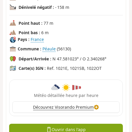
Dénivelé négatif :
- 158 m
Point haut :
77 m
Point bas :
6 m
Pays :
France
Commune :
Péaule
(56130)
Départ/Arrivée :
N 47.581023° / O 2.340268°
Carte(s) IGN :
Ref. 1021E, 1021SB, 1022OT
Météo détaillée heure par heure
Découvrez Visorando Premium
Ouvrir dans l'app