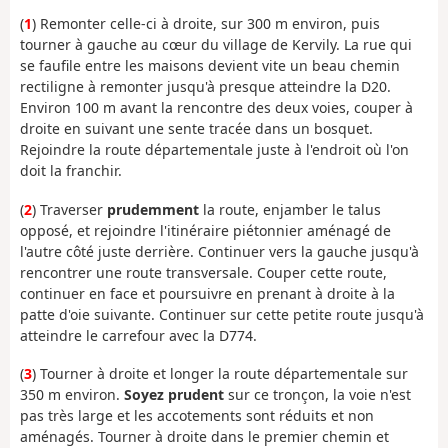
(
1
) Remonter celle-ci à droite, sur 300 m environ, puis
tourner à gauche au cœur du village de Kervily. La rue qui
se faufile entre les maisons devient vite un beau chemin
rectiligne à remonter jusqu'à presque atteindre la D20.
Environ 100 m avant la rencontre des deux voies, couper à
droite en suivant une sente tracée dans un bosquet.
Rejoindre la route départementale juste à l'endroit où l'on
doit la franchir.
(
2
) Traverser
prudemment
la route, enjamber le talus
opposé, et rejoindre l'itinéraire piétonnier aménagé de
l'autre côté juste derrière. Continuer vers la gauche jusqu'à
rencontrer une route transversale. Couper cette route,
continuer en face et poursuivre en prenant à droite à la
patte d'oie suivante. Continuer sur cette petite route jusqu'à
atteindre le carrefour avec la D774.
(
3
) Tourner à droite et longer la route départementale sur
350 m environ.
Soyez prudent
sur ce tronçon, la voie n'est
pas très large et les accotements sont réduits et non
aménagés. Tourner à droite dans le premier chemin et