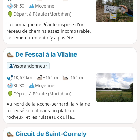
6h 50
Moyenne
Départ à Péaule (Morbihan)
La campagne de Péaule dispose d'un
réseau de chemins assez incomparable.
Le remembrement n'y a pas été
destructeur et de grandes et belles
haies bordent encore les voies. Ailleurs,
De Fescal à la Vilaine
la Vilaine et ses ruisseaux affluents ont
entaillé le plateau rocheux pour offrir
Visorandonneur
un relief généralement boisé, où il est
possible de poser ses pas. Le grand
10,57 km
+154 m
-154 m
circuit proposé permet de goûter à ces
3h 30
Moyenne
paysages différents mais toujours
Départ à Péaule (Morbihan)
d'intérêt qui se succèderont au fil d'une
belle journée de promenade.
Au Nord de la Roche-Bernard, la Vilaine
a creusé son lit dans un plateau
rocheux, et les ruisseaux qui la
rejoignent se sont eux aussi installés
dans des vallons assez escarpés. Les
Circuit de Saint-Cornely
vestiges des moulins à vent, sur les