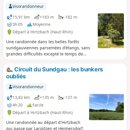
Visorandonneur
15,91 km
+183 m
-182 m
5h 05
Moyenne
Départ à Hirtzbach (Haut-Rhin)
Une randonnée dans les belles forêts
sundgauviennes parsemées d'étangs, sans
grandes difficultés excepté le temps de
marche. De nombreux coins à "casse-croûte"
jalonnent le parcours.
Circuit du Sundgau : les bunkers
oubliés
Visorandonneur
13,82 km
+135 m
-137 m
4h 20
Facile
Départ à Hirtzbach (Haut-Rhin)
Une randonnée au départ d'Hirtzbach
qui passe par Largitzen et Heimersdorf.