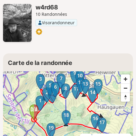
w4rd68
10 Randonnées
Visorandonneur
Carte de la randonnée
9
10
7
3
12
13
15
5
6
8
11
2
14
4
1
18
16
17
19