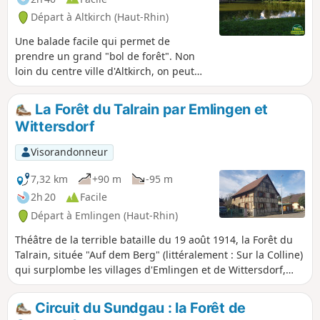
Départ à Altkirch (Haut-Rhin)
Une balade facile qui permet de
prendre un grand "bol de forêt". Non
loin du centre ville d'Altkirch, on peut
voir de très jolis points de vue et l'étang
Erlen au bord duquel il fait bon s'asseoir
La Forêt du Talrain par Emlingen et
et profiter...
Wittersdorf
Visorandonneur
7,32 km
+90 m
-95 m
2h 20
Facile
Départ à Emlingen (Haut-Rhin)
Théâtre de la terrible bataille du 19 août 1914, la Forêt du
Talrain, située "Auf dem Berg" (littéralement : Sur la Colline)
qui surplombe les villages d'Emlingen et de Wittersdorf,
offre des points de vue sur Altkirch et la Forêt Noire et vous
en apprendra davantage sur des acteurs de cette bataille
Circuit du Sundgau : la Forêt de
via le Sentier de la mémoire que ce parcours emprunte en