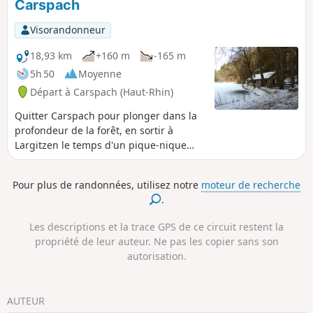
Carspach
partie.
Visorandonneur
18,93 km
+160 m
-165 m
5h 50
Moyenne
Départ à Carspach (Haut-Rhin)
Quitter Carspach pour plonger dans la
profondeur de la forêt, en sortir à
Largitzen le temps d'un pique-nique
avec point de vue. Cette randonnée
vous fera découvrir les points
Pour plus de randonnées, utilisez notre
moteur de recherche
remarquables de ce vaste domaine
.
forestier. Prévoir la journée même si le
parcours est facile.
Les descriptions et la trace GPS de ce circuit restent la
propriété de leur auteur. Ne pas les copier sans son
autorisation.
AUTEUR