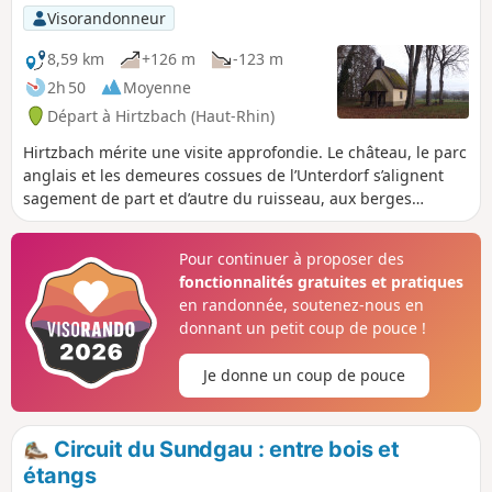
Visorandonneur
8,59 km
+126 m
-123 m
2h 50
Moyenne
Départ à Hirtzbach (Haut-Rhin)
Hirtzbach mérite une visite approfondie. Le château, le parc
anglais et les demeures cossues de l’Unterdorf s’alignent
sagement de part et d’autre du ruisseau, aux berges
joliment fleuries à la belle saison. En cours de route, une
escapade champêtre et sylvestre conduit au site du village
Pour continuer à proposer des
disparu de Sankt-Glückern et au Landfürstenweyer, l’Etang
fonctionnalités gratuites et pratiques
des Princes, aux eaux dormantes.
en randonnée, soutenez-nous en
donnant un petit coup de pouce !
Je donne un coup de pouce
Circuit du Sundgau : entre bois et
étangs