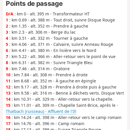
Points de passage
D/A
: km 0 - alt. 395 m - Transformateur HT
1
: km 0.69 - alt. 388 m - Tout droit, suivre Disque Rouge
2
: km 1.35 - alt. 352 m - Prendre à gauche
3
: km 2.3 - alt. 306 m - Berge du lac
4
: km 3.51 - alt. 332 m - Tourner à gauche
5
: km 4.06 - alt. 371 m - Calvaire, suivre Anneau Rouge
6
: km 4.41 - alt. 380 m - En lisière vers le Nord
7
: km 5.22 - alt. 366 m - Aller-retour vers le point de vue
8
: km 6.31 - alt. 382 m - Suivre Triangle Bleu
9
: km 7.46 - alt. 314 m - Oratoire
10
: km 7.84 - alt. 308 m - Prendre à droite
11
: km 8.68 - alt. 352 m - À gauche en épingle
12
: km 9.17 - alt. 328 m - Prendre à droite puis à gauche
13
: km 9.58 - alt. 316 m - Benne à déchets verts. Disque Vert
14
: km 10.31 - alt. 329 m - Aller-retour vers la chapelle.
15
: km 11.01 - alt. 309 m - Chapelle Saint-Brice, après le -
Thalbach (ruisseau) - Affluent de l'Ill
16
: km 14.24 - alt. 398 m - Aller-retour vers le camp romain
17
: km 14.76 - alt. 396 m - Camp romain
18
: km 17.13 - alt. 389 m - Suivre Triangle Rouge