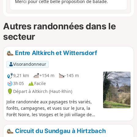
Merci pour cette belle proposition de balade.
Autres randonnées dans le
secteur
Entre Altkirch et Wittersdorf
Visorandonneur
9,21 km
+154 m
-145 m
3h 05
Facile
Départ à Altkirch (Haut-Rhin)
Jolie randonnée aux paysages très variés,
forêts, campagnes, et vues sur le Jura, la
Forêt Noire, les Vosges et le joli village de
Wittersdorf en contrebas, et Altkirch.
Circuit du Sundgau à Hirtzbach