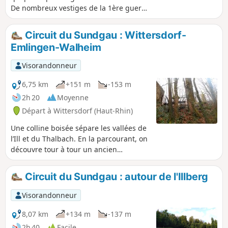
De nombreux vestiges de la 1ère guerre
mondiale jalonnent le parcours.
Circuit du Sundgau : Wittersdorf-
Emlingen-Walheim
Visorandonneur
6,75 km
+151 m
-153 m
2h 20
Moyenne
Départ à Wittersdorf (Haut-Rhin)
Une colline boisée sépare les vallées de
l’Ill et du Thalbach. En la parcourant, on
découvre tour à tour un ancien
vignoble, une carrière marquée par un
drame, un sentier botanique et l’histoire
Circuit du Sundgau : autour de l'Illberg
d’un infortuné général. Lorsqu’on atteint
les fours à chaux d’Emlingen, c’est le
Visorandonneur
XIXe siècle qui surgit soudain, figé dans
la pierre et le fer.
8,07 km
+134 m
-137 m
2h 40
Facile