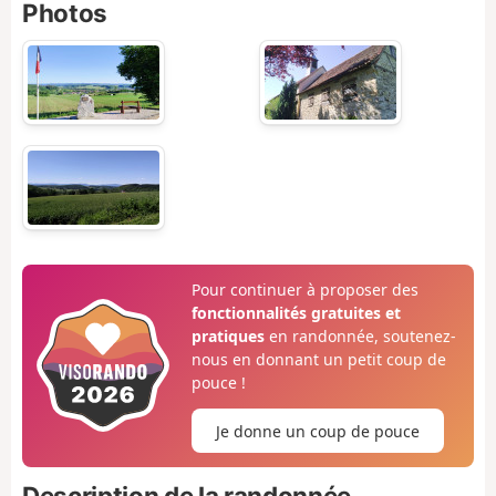
Photos
Pour continuer à proposer des
fonctionnalités gratuites et
pratiques
en randonnée, soutenez-
nous en donnant un petit coup de
pouce !
Je donne un coup de pouce
Description de la randonnée