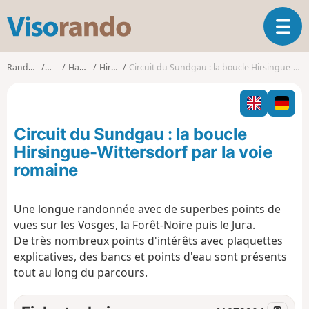
V
O
i
u
s
v
o
Randonnées
Alsace
Haut-Rhin
Hirsingue
Circuit du Sundgau : la boucle Hirsingue-Wittersdorf par la voie romaine
r
r
i
a
r
n
l
d
Circuit du Sundgau : la boucle
a
o
n
Hirsingue-Wittersdorf par la voie
a
romaine
v
i
g
Une longue randonnée avec de superbes points de
a
vues sur les Vosges, la Forêt-Noire puis le Jura.
t
De très nombreux points d'intérêts avec plaquettes
i
explicatives, des bancs et points d'eau sont présents
o
tout au long du parcours.
n