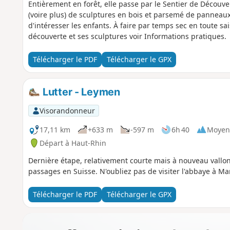
Entièrement en forêt, elle passe par le Sentier de Découv
(voire plus) de sculptures en bois et parsemé de panne
d'intéresser les enfants. À faire par temps sec en toute sa
découverte et ses sculptures voir Informations pratiques.
Télécharger le PDF
Télécharger le GPX
Lutter - Leymen
Visorandonneur
17,11 km
+633 m
-597 m
6h 40
Moyen
Départ à Haut-Rhin
Dernière étape, relativement courte mais à nouveau vallo
passages en Suisse. N'oubliez pas de visiter l'abbaye à Mar
Télécharger le PDF
Télécharger le GPX