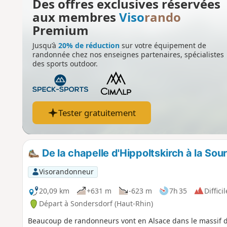
Des offres exclusives réservées
aux membres
Viso
rando
Premium
Jusqu’à
20% de réduction
sur votre équipement de
randonnée chez nos enseignes partenaires, spécialistes
des sports outdoor.
Tester gratuitement
De la chapelle d'Hippoltskirch à la Sourc
Visorandonneur
20,09 km
+631 m
-623 m
7h 35
Difficil
Départ à Sondersdorf (Haut-Rhin)
Beaucoup de randonneurs vont en Alsace dans le massif 