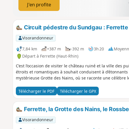
J'en profite
Circuit pédestre du Sundgau : Ferrette
Visorandonneur
7,84 km
+387 m
-392 m
3h 20
Moyenn
Départ à Ferrette (Haut-Rhin)
C’est l’occasion de visiter le château ruiné et la ville des 
étroits et romantiques à souhait conduisent à d’étonnants 
mystérieuse Grotte des Nains, où se raconte une célèbre 
Télécharger le PDF
Télécharger le GPX
Ferrette, la Grotte des Nains, le Rossbe
Visorandonneur