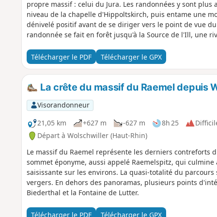
propre massif : celui du Jura. Les randonnées y sont plus 
niveau de la chapelle d'Hippoltskirch, puis entame une m
dénivelé positif avant de se diriger vers le point de vue du
randonnée se fait en forêt jusqu'à la Source de l'Ill, une ri
retour se fait en alternant les zones boisées, les prairies et
Télécharger le PDF
Télécharger le GPX
La crête du massif du Raemel depuis W
Visorandonneur
21,05 km
+627 m
-627 m
8h 25
Difficil
Départ à Wolschwiller (Haut-Rhin)
Le massif du Raemel représente les derniers contreforts du
sommet éponyme, aussi appelé Raemelspitz, qui culmine à 8
saisissante sur les environs. La quasi-totalité du parcours s
vergers. En dehors des panoramas, plusieurs points d'inté
Biederthal et la Fontaine de Lutter.
Télécharger le PDF
Télécharger le GPX