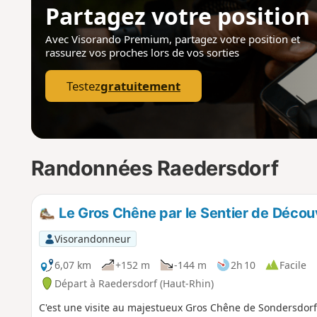
Partagez votre position
Avec Visorando Premium, partagez votre position
et
rassurez vos proches lors de vos sorties
Testez
gratuitement
Randonnées Raedersdorf
Le Gros Chêne par le Sentier de Déco
Visorandonneur
6,07 km
+152 m
-144 m
2h 10
Facile
Départ à Raedersdorf (Haut-Rhin)
C'est une visite au majestueux Gros Chêne de Sondersdorf