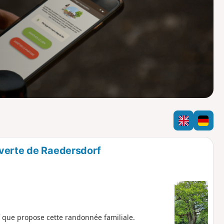
o
a
i
m
p
uverte de Raedersdorf
 que propose cette randonnée familiale.