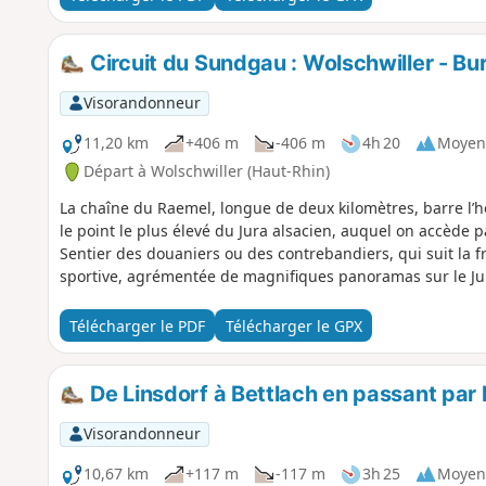
Circuit du Sundgau : Wolschwiller - Bu
Visorandonneur
11,20 km
+406 m
-406 m
4h 20
Moyen
Départ à Wolschwiller (Haut-Rhin)
La chaîne du Raemel, longue de deux kilomètres, barre l’ho
le point le plus élevé du Jura alsacien, auquel on accède p
Sentier des douaniers ou des contrebandiers, qui suit la 
sportive, agrémentée de magnifiques panoramas sur le Jur
Télécharger le PDF
Télécharger le GPX
De Linsdorf à Bettlach en passant par
Visorandonneur
10,67 km
+117 m
-117 m
3h 25
Moyen