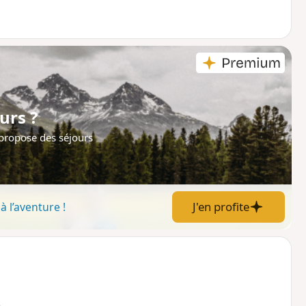
urs ?
 propose des séjours
J'en profite
à l’aventure !
e