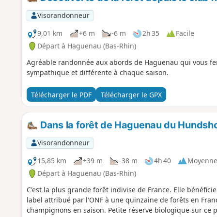
Visorandonneur
9,01 km
+6 m
-6 m
2h 35
Facile
Départ à Haguenau (Bas-Rhin)
Agréable randonnée aux abords de Haguenau qui vous fera 
sympathique et différente à chaque saison.
Télécharger le PDF
Télécharger le GPX
Dans la forêt de Haguenau du Hundsh
Visorandonneur
15,85 km
+39 m
-38 m
4h 40
Moyenn
Départ à Haguenau (Bas-Rhin)
C'est la plus grande forêt indivise de France. Elle bénéficie
label attribué par l'ONF à une quinzaine de forêts en Franc
champignons en saison. Petite réserve biologique sur ce 