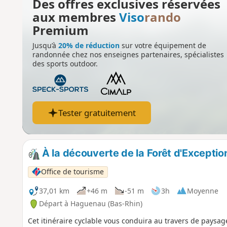
Des offres exclusives réservées
aux membres
Viso
rando
Premium
Jusqu’à
20% de réduction
sur votre équipement de
randonnée chez nos enseignes partenaires, spécialistes
des sports outdoor.
Tester gratuitement
À la découverte de la Forêt d'Excepti
Office de tourisme
37,01 km
+46 m
-51 m
3h
Moyenne
Départ à Haguenau (Bas-Rhin)
Cet itinéraire cyclable vous conduira au travers de paysa