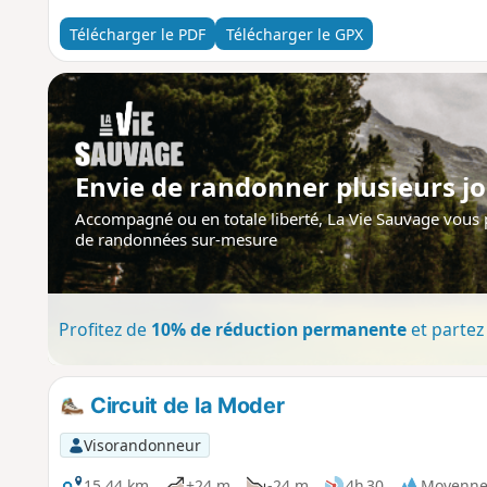
Télécharger le PDF
Télécharger le GPX
Envie de randonner plusieurs jo
Accompagné ou en totale liberté, La Vie Sauvage vous
de randonnées sur-mesure
Profitez de
10% de réduction permanente
et partez 
Circuit de la Moder
Visorandonneur
15,44 km
+24 m
-24 m
4h 30
Moyenn