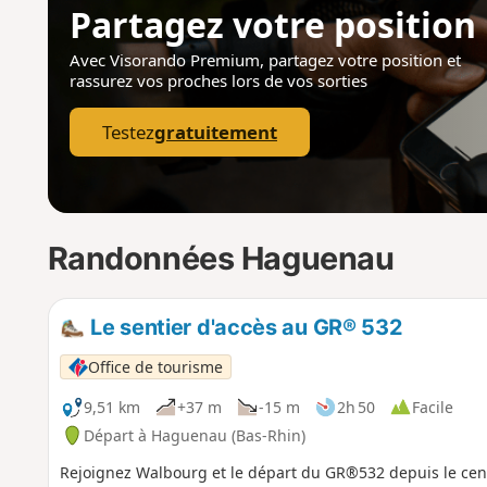
Partagez votre position
Avec Visorando Premium, partagez votre position
et
rassurez vos proches lors de vos sorties
Testez
gratuitement
Randonnées Haguenau
Le sentier d'accès au GR® 532
Office de tourisme
9,51 km
+37 m
-15 m
2h 50
Facile
Départ à Haguenau (Bas-Rhin)
Rejoignez Walbourg et le départ du GR®532 depuis le cen