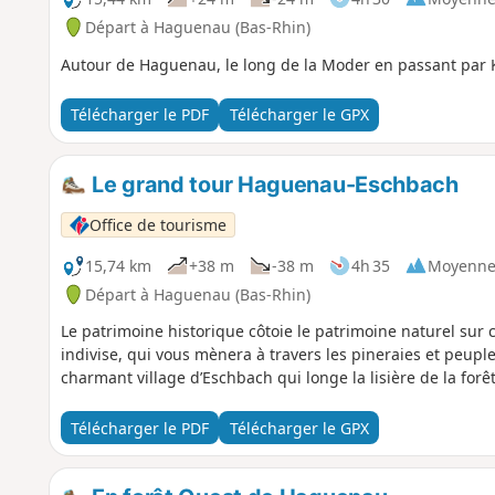
Départ à Haguenau (Bas-Rhin)
Autour de Haguenau, le long de la Moder en passant par 
Télécharger le PDF
Télécharger le GPX
Le grand tour Haguenau-Eschbach
Office de tourisme
15,74 km
+38 m
-38 m
4h 35
Moyenn
Départ à Haguenau (Bas-Rhin)
Le patrimoine historique côtoie le patrimoine naturel sur 
indivise, qui vous mènera à travers les pineraies et peupl
charmant village d’Eschbach qui longe la lisière de la forêt
Télécharger le PDF
Télécharger le GPX