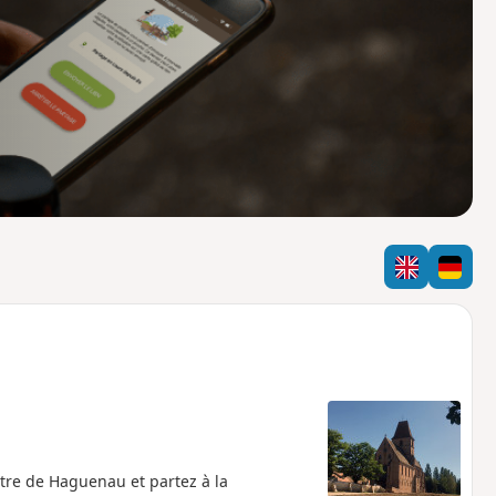
o
a
i
m
p
tre de Haguenau et partez à la