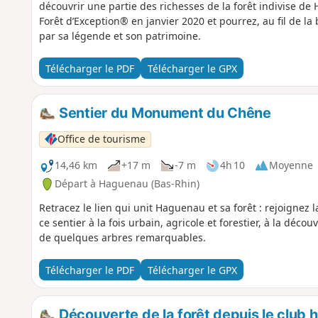
découvrir une partie des richesses de la forêt indivise de
Forêt d’Exception® en janvier 2020 et pourrez, au fil de la
par sa légende et son patrimoine.
Télécharger le PDF
Télécharger le GPX
Sentier du Monument du Chêne
Office de tourisme
14,46 km
+17 m
-7 m
4h 10
Moyenne
Départ à Haguenau (Bas-Rhin)
Retracez le lien qui unit Haguenau et sa forêt : rejoignez la
ce sentier à la fois urbain, agricole et forestier, à la d
de quelques arbres remarquables.
Télécharger le PDF
Télécharger le GPX
Découverte de la forêt depuis le club