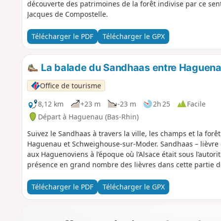
découverte des patrimoines de la forêt indivise par ce sent
Jacques de Compostelle.
Télécharger le PDF
Télécharger le GPX
La balade du Sandhaas entre Haguen
Office de tourisme
8,12 km
+23 m
-23 m
2h 25
Facile
Départ à Haguenau (Bas-Rhin)
Suivez le Sandhaas à travers la ville, les champs et la forê
Haguenau et Schweighouse-sur-Moder. Sandhaas – lièvre d
aux Haguenoviens à l’époque où l’Alsace était sous l’autori
présence en grand nombre des lièvres dans cette partie de
Télécharger le PDF
Télécharger le GPX