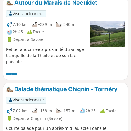
Autour du Marais de Necuidet
Visorandonneur
7,10 km
+239 m
-240 m
2h 45
Facile
Départ à Savoie
Petite randonnée à proximité du village
tranquille de la Thuile et de son lac
paisible.
Balade thématique Chignin - Torméry
Visorandonneur
7,02 km
+158 m
-157 m
2h 25
Facile
Départ à Chignin (Savoie)
Courte balade pour un après-midi au soleil dans le