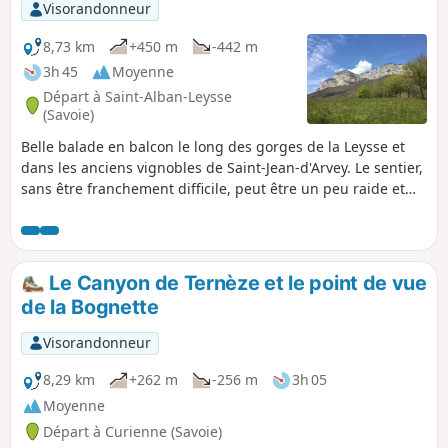
Visorandonneur
8,73 km
+450 m
-442 m
3h 45
Moyenne
Départ à Saint-Alban-Leysse
(Savoie)
Belle balade en balcon le long des gorges de la Leysse et
dans les anciens vignobles de Saint-Jean-d'Arvey. Le sentier,
sans être franchement difficile, peut être un peu raide et
glissant. Il permet de découvrir de superbes points de vue
sur la Leysse et sur les falaises du Mont Peney.
Le Canyon de Ternèze et le point de vue
de la Bognette
Visorandonneur
8,29 km
+262 m
-256 m
3h 05
Moyenne
Départ à Curienne (Savoie)