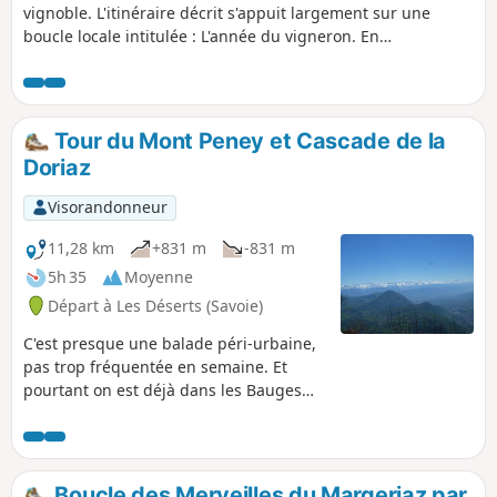
vignoble. L'itinéraire décrit s'appuit largement sur une
boucle locale intitulée : L'année du vigneron. En
complément des panneaux directionnels, on trouvera un
balisage avec des marques Jaunes et des pictogrammes (un
vigneron travaillant la vigne). Le parcours est jalonné, de
loin en loin, par sept panneaux explicatifs.
Tour du Mont Peney et Cascade de la
Doriaz
Visorandonneur
11,28 km
+831 m
-831 m
5h 35
Moyenne
Départ à Les Déserts (Savoie)
C'est presque une balade péri-urbaine,
pas trop fréquentée en semaine. Et
pourtant on est déjà dans les Bauges
avec ses bâtisses caractéristiques. Du
départ à la cascade, on est sur le
GR®96. Ensuite du col au parcours en
crête en passant par le Mont Peney, on
Boucle des Merveilles du Margeriaz par