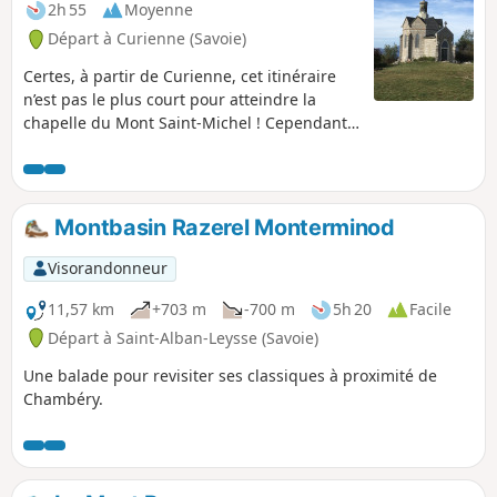
2h 55
Moyenne
Départ à Curienne (Savoie)
Certes, à partir de Curienne, cet itinéraire
n’est pas le plus court pour atteindre la
chapelle du Mont Saint-Michel ! Cependant,
il offre l’opportunité de (re)découvrir le très
agréable chemin de la Paraie, la stèle et la
ferme des Maquisards et de superbes points
de vue sur Chambéry et les montagnes
Montbasin Razerel Monterminod
environnantes.Sans difficulté technique et
avec un faible dénivelé, cette randonnée est
Visorandonneur
toutefois classée en difficulté "moyenne" de
par sa longueur.
11,57 km
+703 m
-700 m
5h 20
Facile
Départ à Saint-Alban-Leysse (Savoie)
Une balade pour revisiter ses classiques à proximité de
Chambéry.