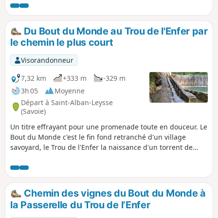
des Bauges par les Chavonnes et le Château de la Bâtie
jusqu'à atteindre les hauteurs surplombant le bout du
monde (Saint-Alban-Leysse) et la rivière de la Leysse.
Du Bout du Monde au Trou de l'Enfer par
le chemin le plus court
Visorandonneur
7,32 km
+333 m
-329 m
3h 05
Moyenne
Départ à Saint-Alban-Leysse
(Savoie)
Un titre effrayant pour une promenade toute en douceur. Le
Bout du Monde c'est le fin fond retranché d'un village
savoyard, le Trou de l'Enfer la naissance d'un torrent de
moyenne montagne, la Leysse. Par ces temps de canicule,
restez à l'ombre et longez le torrent. Profitez de la fraicheur
et l'humidité d'un micro-climat. Sans vous égarer, suivez le
lit de la rivière.
Chemin des vignes du Bout du Monde à
la Passerelle du Trou de l’Enfer