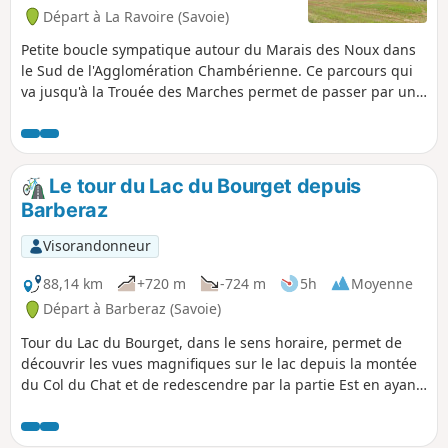
Départ à La Ravoire (Savoie)
Petite boucle sympatique autour du Marais des Noux dans
le Sud de l'Agglomération Chambérienne. Ce parcours qui
va jusqu'à la Trouée des Marches permet de passer par une
partie des territoires de La Ravoire, de Challes-les-Eaux et
de Saint-Jeoire-Prieuré. Note modérateur Patous sur cette
itinéraire, voir les avis
Le tour du Lac du Bourget depuis
Barberaz
Visorandonneur
88,14 km
+720 m
-724 m
5h
Moyenne
Départ à Barberaz (Savoie)
Tour du Lac du Bourget, dans le sens horaire, permet de
découvrir les vues magnifiques sur le lac depuis la montée
du Col du Chat et de redescendre par la partie Est en ayant
toujours le Lac du Bourget dans son champ de vision. Le
départ de Barberaz permet de traverser la vieille ville de
Chambéry et d'emprunter la très jolie piste cyclable.