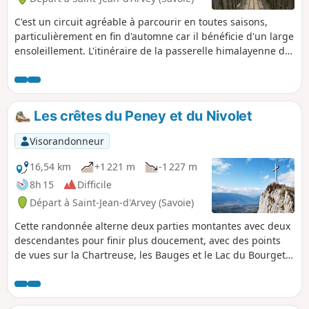
C'est un circuit agréable à parcourir en toutes saisons,
particulièrement en fin d'automne car il bénéficie d'un large
ensoleillement. L'itinéraire de la passerelle himalayenne du
Trou de l'Enfer permet de découvrir les curieux méandres
de la Leysse.
Les crêtes du Peney et du Nivolet
Visorandonneur
16,54 km
+1 221 m
-1 227 m
8h 15
Difficile
Départ à Saint-Jean-d'Arvey (Savoie)
Cette randonnée alterne deux parties montantes avec deux
descendantes pour finir plus doucement, avec des points
de vues sur la Chartreuse, les Bauges et le Lac du Bourget.
D'une difficulté incontestable, dans un décor de feuillus qui
garnissent les sentiers de feuilles au milieu de lisses
pierres de calcaire pouvant servir d'appui pour les pauses.