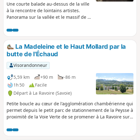
Une courte balade au-dessus de la ville
à la rencontre de lointains artistes.
Panorama sur la vallée et le massif de la
Chartreuse en face.
La Madeleine et le Haut Mollard par la
butte de l'Échaud
Visorandonneur
5,59 km
+90 m
-86 m
1h 50
Facile
Départ à La Ravoire (Savoie)
Petite boucle au cœur de l'agglomération chambérienne qui
permet depuis le petit parc de stationnement de la Peysse à
proximité de la Voie Verte de se promener à La Ravoire sur
la butte verte de l'Échaud, le Haut-Mollard et de visiter le
quartier de la Madeleine en contre-bas. Parfait pour une
petite ronde familiale le dimanche. :!: 21/02/2025 :