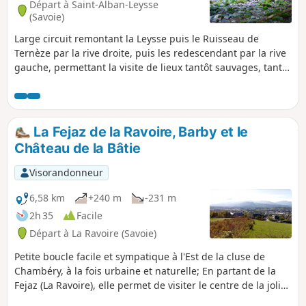
Départ à Saint-Alban-Leysse
(Savoie)
Large circuit remontant la Leysse puis le Ruisseau de
Ternèze par la rive droite, puis les redescendant par la rive
gauche, permettant la visite de lieux tantôt sauvages, tantôt
marqués par une activité humaine passée. La présence de
l'eau rend agréable ces passages l'été. Le circuit est long
car il parcourt "la totale", il est possible de l'écourter à
chaque bascule possible d'une rive à l'autre.
La Fejaz de la Ravoire, Barby et le
Château de la Bâtie
Visorandonneur
6,58 km
+240 m
-231 m
2h 35
Facile
Départ à La Ravoire (Savoie)
Petite boucle facile et sympatique à l'Est de la cluse de
Chambéry, à la fois urbaine et naturelle; En partant de la
Fejaz (La Ravoire), elle permet de visiter le centre de la jolie
Barby puis d'attaquer doucement les piémonts du massif