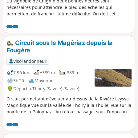
Du vignoble de Chignin deux bonnes heures sont
nécessaires pour atteindre le pied des échelles qui
permettent de franchir l'ultime difficulté. On doit cet
ouvrage à la menace que faisait peser le Roc de Tormery
sur le village en contrebas. Le panorama, déjà visible dans
la montée, s'amplifie dès que l'on a mis le pied sur la crête.
Circuit sous le Magériaz depuis la
Fougère
Visorandonneur
7,96 km
+389 m
-389 m
3h 25
Moyenne
Départ à Thoiry (Savoie) (Savoie)
Circuit permettant d'évoluer au-dessus de la Rivière Leysse.
Magnifique vue sur la vallée de Thoiry à la Thuile, vue sur la
pointe de la Galoppaz . Au retour passage, sous l'imposant
massif du Magériaz