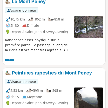
Le Mont Peney
Visorandonneur
10,75 km
+862 m
-858 m
5h 30
Difficile
Départ à Saint-Jean-d'Arvey (Savoie)
Randonnée assez physique sur la
première partie. Le passage le long de
la Doria est vraiment très agréable. Au
sommet, on bénéficie d'un beau
panorama sur Belledonne et la
Chartreuse. La descente assez longue
est sans grosse difficulté.
Peintures rupestres du Mont Peney
Visorandonneur
5,53 km
+595 m
-595 m
3h 15
Moyenne
Départ à Saint-Jean-d'Arvey (Savoie)