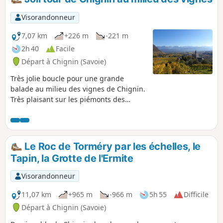
Visorandonneur
7,07 km
+226 m
-221 m
2h 40
Facile
Départ à Chignin (Savoie)
Très jolie boucle pour une grande
balade au milieu des vignes de Chignin.
Très plaisant sur les piémonts des
Bauges. Belle escapade au milieu des
tours moyenâgeuses et des caves, avec
des vues magnifiques sur la vallée de
Chambéry et la chaîne du massif de
Le Roc de Torméry par les échelles, le
Belledonne. C'est encore plus beau en
Tapin, la Grotte de l'Ermite
plein automne juste après les
vendanges.
Visorandonneur
11,07 km
+965 m
-966 m
5h 55
Difficile
Départ à Chignin (Savoie)