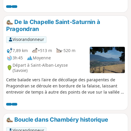
Charmettes, cher à Jean-Jacques Rousseau. Plus haut, c'est
la Grande Montagne qui n'a rien à voir avec la haute
montagne, elle révèle toutefois des panoramas sur des
massifs lointains. La première partie s'appuie sur le GR®96.
De la Chapelle Saint-Saturnin à
Pragondran
Visorandonneur
7,89 km
+513 m
-520 m
3h 45
Moyenne
Départ à Saint-Alban-Leysse
(Savoie)
Cette balade vers l'aire de décollage des parapentes de
Pragondran se déroule en bordure de la falaise, laissant
entrevoir de temps à autre des points de vue sur la vallée et
le Lac du Bourget.
Boucle dans Chambéry historique
Visorandonneur