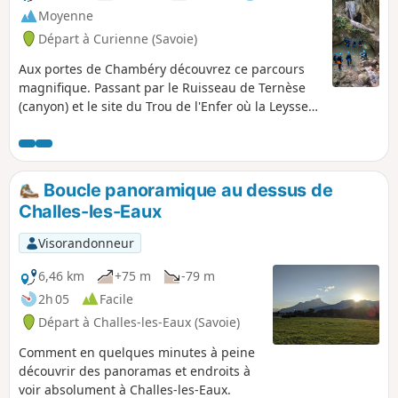
Moyenne
Départ à Curienne (Savoie)
Aux portes de Chambéry découvrez ce parcours
magnifique. Passant par le Ruisseau de Ternèse
(canyon) et le site du Trou de l'Enfer où la Leysse
s'est frayée son passage, cette randonnée vous
assure le dépaysement dans un univers sauvage.
Boucle panoramique au dessus de
Challes-les-Eaux
Visorandonneur
6,46 km
+75 m
-79 m
2h 05
Facile
Départ à Challes-les-Eaux (Savoie)
Comment en quelques minutes à peine
découvrir des panoramas et endroits à
voir absolument à Challes-les-Eaux.