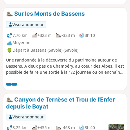
falaise) ainsi que de belles cascades.
Sur les Monts de Bassens
Visorandonneur
7,76 km
+323 m
-323 m
3h 10
Moyenne
Départ à Bassens (Savoie) (Savoie)
Une randonnée à la découverte du patrimoine autour de
Bassens. A deux pas de Chambéry, au coeur des Alpes, il est
possible de faire une sortie à la 1/2 journée ou on enchaîne
des panoramas et des pages d'histoires locales.
Canyon de Ternèse et Trou de l'Enfer
depuis le Boyat
Visorandonneur
8,25 km
+455 m
-463 m
3h 40