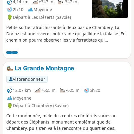
4,14 km
+347 m
-347 m
2h 10
Moyenne
Départ à Les Déserts (Savoie)
Petite sortie rafraîchissante à deux pas de Chambéry. La
Doriaz est une rivière souterraine qui jaillit de la falaise. En
chemin on pourra observer les via ferratistes qui
progressent sur la falaise.
La Grande Montagne
Visorandonneur
12,07 km
+665 m
-625 m
5h 20
Moyenne
Départ à Chambéry (Savoie)
Cette randonnée, mêle des centres d'intérêts variés au
départ des Éléphants, monument emblématique de
Chambéry, puis s'en va à la rencontre du quartier des