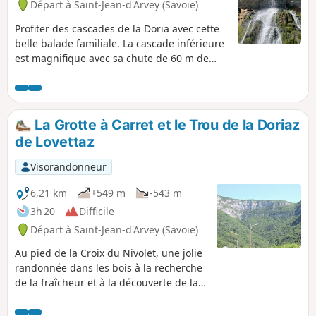
Départ à Saint-Jean-d'Arvey (Savoie)
Profiter des cascades de la Doria avec cette
belle balade familiale. La cascade inférieure
est magnifique avec sa chute de 60 m de
hauteur. Au niveau de la Grotte à Carret,
vous pourrez observer le départ de la Via
Ferrata à flanc de montagne. Au niveau de la
cascade haute, vous apprécierez la fraîcheur
La Grotte à Carret et le Trou de la Doriaz
de l'air par période de forte chaleur.
de Lovettaz
Visorandonneur
6,21 km
+549 m
-543 m
3h 20
Difficile
Départ à Saint-Jean-d'Arvey (Savoie)
Au pied de la Croix du Nivolet, une jolie
randonnée dans les bois à la recherche
de la fraîcheur et à la découverte de la
Grotte à Carret et du Trou de la Doriaz
(source du torrent au milieu de la