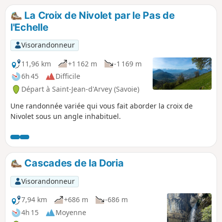
Possibilité d'un arrêt à mi-parcours dans la charmante et
La Croix de Nivolet par le Pas de
originale petite ville de Chanaz, le long du Canal de
l'Echelle
Savières, très fleurie en été, avec ses bateaux à aubes.
Visorandonneur
11,96 km
+1 162 m
-1 169 m
6h 45
Difficile
Départ à Saint-Jean-d'Arvey (Savoie)
Une randonnée variée qui vous fait aborder la croix de
Nivolet sous un angle inhabituel.
Cascades de la Doria
Visorandonneur
7,94 km
+686 m
-686 m
4h 15
Moyenne