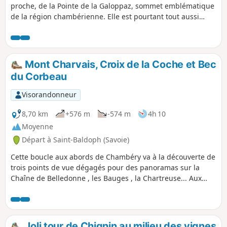
proche, de la Pointe de la Galoppaz, sommet emblématique
de la région chambérienne. Elle est pourtant tout aussi
intéressante grâce à la variété des paysages traversés
(forêts, prairies, bosquets, rochers ...) et au superbe
panorama sur les massifs environnants (Mont-Blanc,
Belledonne, Beaufortain, Bauges, Chartreuse), sur la cluse
Mont Charvais, Croix de la Coche et Bec
de Chambéry et sur le Lac de la Thuile.
du Corbeau
Visorandonneur
8,70 km
+576 m
-574 m
4h 10
Moyenne
Départ à Saint-Baldoph (Savoie)
Cette boucle aux abords de Chambéry va à la découverte de
trois points de vue dégagés pour des panoramas sur la
Chaîne de Belledonne , les Bauges , la Chartreuse... Aux
abords du Mont Charvais, au milieu des pins, on ressent
comme une ambiance méditerranéenne, il ne manque que
les cigales pour l'instant.
Joli tour de Chignin au milieu des vignes