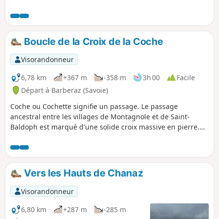
Boucle de la Croix de la Coche
Visorandonneur
6,78 km
+367 m
-358 m
3h 00
Facile
Départ à Barberaz (Savoie)
Coche ou Cochette signifie un passage. Le passage
ancestral entre les villages de Montagnole et de Saint-
Baldoph est marqué d'une solide croix massive en pierre.
Panneaux de lecture en cours de chemin. Panoramas au
sommet et en descendant par l'arête.
Vers les Hauts de Chanaz
Visorandonneur
6,80 km
+287 m
-285 m