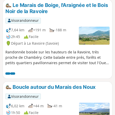
Randonnée modifiée entre (5) et (7) .
Le Marais de Boige, l'Araignée et le Bois
Noir de la Ravoire
Visorandonneur
7,64 km
+191 m
-188 m
2h 45
Facile
Départ à La Ravoire (Savoie)
Randonnée boisée sur les hauteurs de la Ravoire, très
proche de Chambéry. Cette balade entre prés, forêts et
petits quartiers pavillonnaires permet de visiter tout l'Ouest
de la commune. Cette petite randonnée permet de visiter
les marais de Boige, la roselière de Néquidé, la Porretaz, les
coteaux du mont de la Coche, ainsi que le joli quartier de
l'Araignée, le Clos du Resset et le Bois Noir. Cette balade
Boucle autour du Marais des Noux
permet aussi de visiter une partie de Saint-Baldolph.
Visorandonneur
6,02 km
+44 m
-41 m
1h 50
Facile