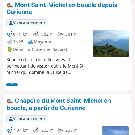
Mont Saint-Michel en boucle depuis
Curienne
Visorandonneur
8,19 km
+382 m
-381 m
3h 25
Moyenne
Départ à Curienne (Savoie)
Boucle offrant de belles vues et
permettant de visiter, outre le Mont St-
Michel qui domine la Cluse de
Chambéry, la Motte castrale de la
Bognette et éventuellement la Grotte
des Fées.
Chapelle du Mont Saint-Michel en
boucle, à partir de Curienne
Visorandonneur
7,97 km
+233 m
-235 m