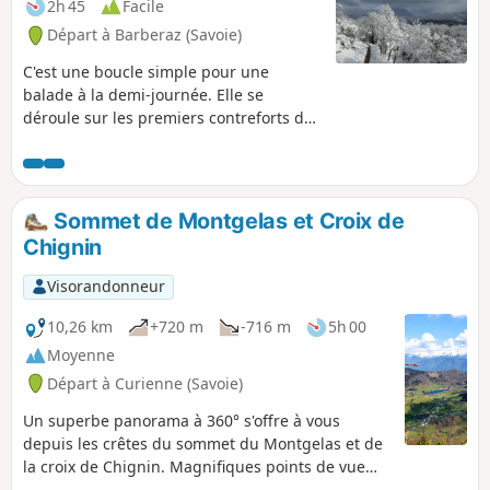
2h 45
Facile
Départ à Barberaz (Savoie)
C'est une boucle simple pour une
balade à la demi-journée. Elle se
déroule sur les premiers contreforts du
Massif de la Chartreuse. Belles vues sur
les Bauges, la Chartreuse, l’Épine, le Lac
du Bourget.
Sommet de Montgelas et Croix de
Chignin
Visorandonneur
10,26 km
+720 m
-716 m
5h 00
Moyenne
Départ à Curienne (Savoie)
Un superbe panorama à 360° s'offre à vous
depuis les crêtes du sommet du Montgelas et de
la croix de Chignin. Magnifiques points de vue
sur les sommets des Bauges, les chaines de la