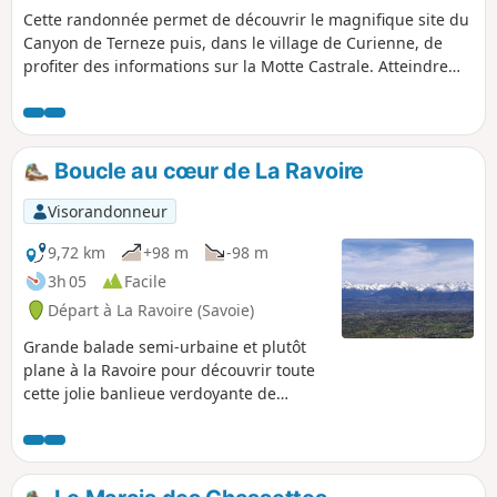
Cette randonnée permet de découvrir le magnifique site du
Canyon de Terneze puis, dans le village de Curienne, de
profiter des informations sur la Motte Castrale. Atteindre
ensuite le Sommet de la Bognette pour un point de vue à
360°, pour le retour passer par la Stèle des Résistants.
Boucle au cœur de La Ravoire
Visorandonneur
9,72 km
+98 m
-98 m
3h 05
Facile
Départ à La Ravoire (Savoie)
Grande balade semi-urbaine et plutôt
plane à la Ravoire pour découvrir toute
cette jolie banlieue verdoyante de
Chambéry. Idéale pour les familles pour
faire un petit tour à la fois citadin et
vert. Cette promenade permet de
découvrir le centre-bourg Valmar,