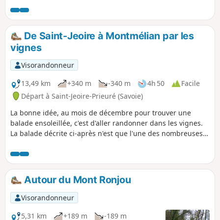
Lauzière et de Belledonne et le massif de la
Chartreuse. Remarquer également d'un coté le
Belvèdère sur le lac de la Thuile et de l'autre la
De Saint-Jeoire à Montmélian par les
vallée de Chambéry au Grésivaudan.
vignes
Visorandonneur
13,49 km
+340 m
-340 m
4h 50
Facile
Départ à Saint-Jeoire-Prieuré (Savoie)
La bonne idée, au mois de décembre pour trouver une
balade ensoleillée, c'est d'aller randonner dans les vignes.
La balade décrite ci-après n'est que l'une des nombreuses
possibilités de parcours dans le vignoble de Chignin. Il y a
une infinité de variantes possibles.
Autour du Mont Ronjou
Visorandonneur
5,31 km
+189 m
-189 m