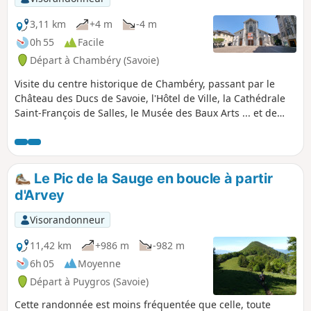
3,11 km
+4 m
-4 m
0h 55
Facile
Départ à Chambéry (Savoie)
Visite du centre historique de Chambéry, passant par le
Château des Ducs de Savoie, l'Hôtel de Ville, la Cathédrale
Saint-François de Salles, le Musée des Baux Arts ... et de
petits passages piétons originaux. Très agréable circuit.
Le Pic de la Sauge en boucle à partir
d'Arvey
Visorandonneur
11,42 km
+986 m
-982 m
6h 05
Moyenne
Départ à Puygros (Savoie)
Cette randonnée est moins fréquentée que celle, toute