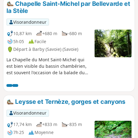
Chapelle Saint-Michel par Bellevarde et
p
la Stèle
Visorandonneur
10,87 km
+680 m
-680 m
5h 05
Facile
Départ à Barby (Savoie) (Savoie)
La Chapelle du Mont Saint-Michel qui
est bien visible du bassin chambérien,
est souvent l'occasion de la balade du
dimanche après-midi en partant de
Montmerlet au dessus de Curienne, il
n'y a guère qu'une centaine de mètres
de dénivelé. Balisage très correct.
Leysse et Ternèze, gorges et canyons
Visorandonneur
17,74 km
+833 m
-835 m
7h 25
Moyenne