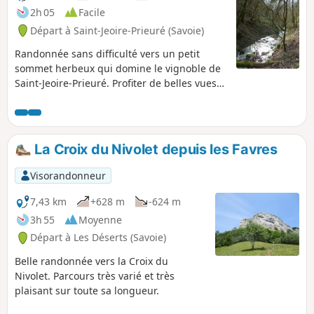
2h 05
Facile
Départ à Saint-Jeoire-Prieuré (Savoie)
Randonnée sans difficulté vers un petit
sommet herbeux qui domine le vignoble de
Saint-Jeoire-Prieuré. Profiter de belles vues
sur la Chaîne de Belledonne, la Chartreuse
et sur la cluse de Chambéry. Il y a du
balisage et même des panneaux
directionnels mais pas sur l'ensemble de
La Croix du Nivolet depuis les Favres
l'itinéraire décrit.
Visorandonneur
7,43 km
+628 m
-624 m
3h 55
Moyenne
Départ à Les Déserts (Savoie)
Belle randonnée vers la Croix du
Nivolet. Parcours très varié et très
plaisant sur toute sa longueur.