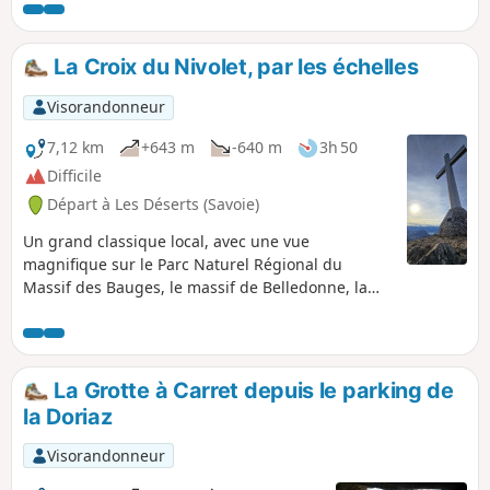
La Croix du Nivolet, par les échelles
Visorandonneur
7,12 km
+643 m
-640 m
3h 50
Difficile
Départ à Les Déserts (Savoie)
Un grand classique local, avec une vue
magnifique sur le Parc Naturel Régional du
Massif des Bauges, le massif de Belledonne, la
ville de Chambéry.Idéal pour les journées
chaudes, le parcours est à 90% ombragé. Peu
propice aux périodes humides, en revanche.
La Grotte à Carret depuis le parking de
la Doriaz
Visorandonneur