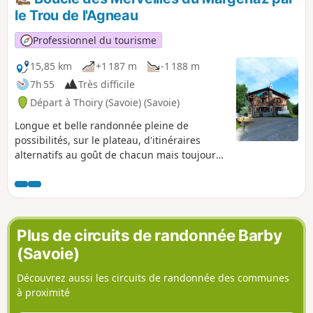
est sur le GRP®.
le Trou de l'Agneau
Professionnel du tourisme
15,85 km
+1 187 m
-1 188 m
7h 55
Très difficile
Départ à Thoiry (Savoie) (Savoie)
Longue et belle randonnée pleine de
possibilités, sur le plateau, d'itinéraires
alternatifs au goût de chacun mais toujours
en restant sur les sentiers, le Margeriaz
étant un vrai gruyère. L'accès, par le même
itinéraire de montée, peut se faire par le
Goulet de l'Agneau qui lui est équipé.
Plus de circuits de randonnée Barby
(Savoie)
Découvrez aussi les circuits de randonnée des communes
à proximité