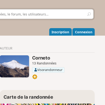
R
e
c
h
e
Inscription
Connexion
r
c
h
AUTEUR
e
r
Corneto
13 Randonnées
Visorandonneur
Carte de la randonnée