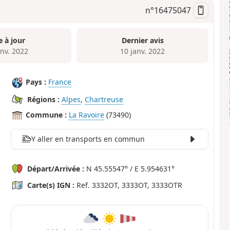
n°
16475047
e à jour
Dernier avis
anv. 2022
10 janv. 2022
Pays :
France
Régions :
Alpes
,
Chartreuse
Commune :
La Ravoire
(73490)
Y aller en transports en commun
Départ/Arrivée :
N 45.55547° / E 5.954631°
Carte(s) IGN :
Ref. 3332OT, 3333OT, 3333OTR