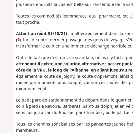
plusieurs endroits la vue est belle sur l'ensemble de la val
Toutes les commodités (commerces, eau, pharmacie, etc...)
tout proche.
Attention (édit 31/10/21) :
malheureusement dans la zone d
(
1
), lors de notre dernier passage, des gens du voyage s'ét
transformer le coin en une immense décharge horrible et gl
Outre le fait que c'est un vrai scandale, hélas il y fort à p
attendant il existe une solution alternative : passer par la
côté de la VRU, le long de l'Albanne, en allant jusqu'au r
également la Route de Joigny, la Route d'Apremont, ainsi qu
même par moments plus adapté, car sur ces routes des pass
minimum légal.
Le petit parc de stationnement du départ dans le quartier 
coin à pied (la Ravoire, Barberaz, Saint-Baldolph) et en vél
sens jusqu'au Lac du Bourget par Chambéry ou le joli Lac
Tous les chemins sont balisés par les pancartes Jaunes habi
marcheurs.