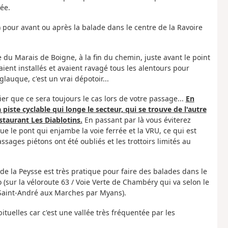
lée.
 pour avant ou après la balade dans le centre de la Ravoire
u Marais de Boigne, à la fin du chemin, juste avant le point
aient installés et avaient ravagé tous les alentours pour
auque, c'est un vrai dépotoir...
arier que ce sera toujours le cas lors de votre passage...
En
 piste cyclable qui longe le secteur, qui se trouve de l'autre
estaurant Les Diablotins.
En passant par là vous éviterez
e le pont qui enjambe la voie ferrée et la VRU, ce qui est
ages piétons ont été oubliés et les trottoirs limités au
de la Peysse est très pratique pour faire des balades dans le
o (sur la véloroute 63 / Voie Verte de Chambéry qui va selon le
 Saint-André aux Marches par Myans).
tuelles car c'est une vallée très fréquentée par les