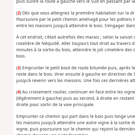
puis suivre la route à gauche vers le Sud en passant par la
(
2
) Dès que vous atteignez la première habitation sur la dro
Poursuivre par le petit chemin aménagé pour les piétons 
entre les maisons jusqu'à atteindre le bois. S'engager dans 
À cet endroit, c'était autrefois des marais ; selon la saiso
roselière de Néquidé. Aller toujours tout droit au travers 
minutes à la sortie du bois, atteindre le joli cimetière des
bois.
(
3
) Emprunter le petit bout de route bitumée puis, après l
reste dans le bois. Virer ensuite à gauche en direction d
jusqu'à revenir vers les maisons. Une fois ces dernières at
(
4
) Au croisement routier, continuer en face entre les vigne
(légèrement à gauche) puis au second, à droite en restant 
droite pour sortir de la voie principale.
Emprunter ce chemin qui part dans le bois puis longe une 
les maisons jusqu'à atteindre une autre vigne à la sortie d
vigne, puis poursuivre sur le chemin qui rejoint la dernièr