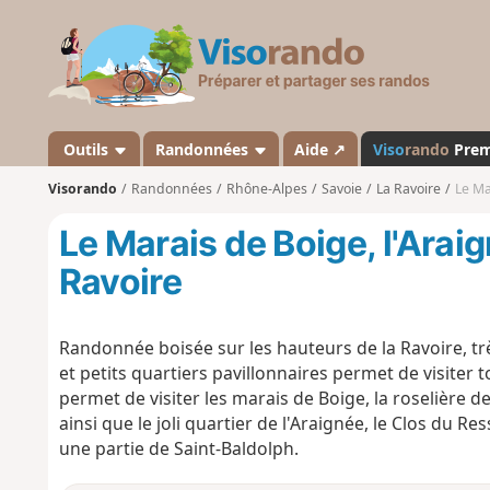
V
i
s
o
r
a
Outils
Randonnées
Aide ↗
Viso
rando
Pre
n
Visorando
Randonnées
Rhône-Alpes
Savoie
La Ravoire
Le Ma
d
o
Le Marais de Boige, l'Araig
Ravoire
Randonnée boisée sur les hauteurs de la Ravoire, tr
et petits quartiers pavillonnaires permet de visiter
permet de visiter les marais de Boige, la roselière d
ainsi que le joli quartier de l'Araignée, le Clos du Re
une partie de Saint-Baldolph.