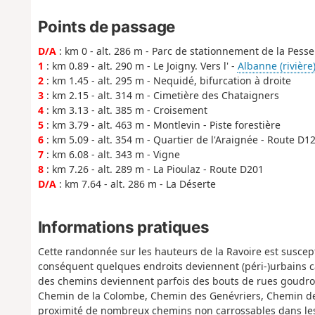
Points de passage
D/A
: km 0 - alt. 286 m - Parc de stationnement de la Pesse
1
: km 0.89 - alt. 290 m - Le Joigny. Vers l' -
Albanne (rivière)
2
: km 1.45 - alt. 295 m - Nequidé, bifurcation à droite
3
: km 2.15 - alt. 314 m - Cimetière des Chataigners
4
: km 3.13 - alt. 385 m - Croisement
5
: km 3.79 - alt. 463 m - Montlevin - Piste forestière
6
: km 5.09 - alt. 354 m - Quartier de l'Araignée - Route D1
7
: km 6.08 - alt. 343 m - Vigne
8
: km 7.26 - alt. 289 m - La Pioulaz - Route D201
D/A
: km 7.64 - alt. 286 m - La Déserte
Informations pratiques
Cette randonnée sur les hauteurs de la Ravoire est suscept
conséquent quelques endroits deviennent (péri-)urbains c
des chemins deviennent parfois des bouts de rues goudro
Chemin de la Colombe, Chemin des Genévriers, Chemin de la
proximité de nombreux chemins non carrossables dans les b