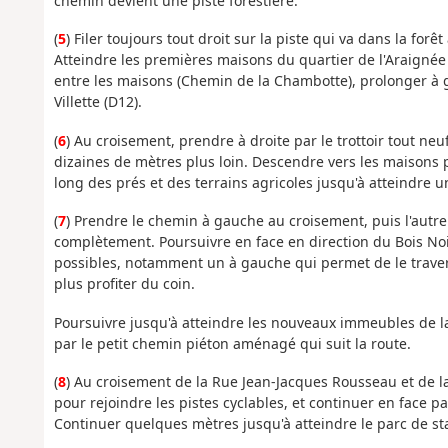
chemin devient une piste forestière.
(
5
) Filer toujours tout droit sur la piste qui va dans la forê
Atteindre les premières maisons du quartier de l'Araignée 
entre les maisons (Chemin de la Chambotte), prolonger à g
Villette (D12).
(
6
) Au croisement, prendre à droite par le trottoir tout n
dizaines de mètres plus loin. Descendre vers les maisons p
long des prés et des terrains agricoles jusqu'à atteindre 
(
7
) Prendre le chemin à gauche au croisement, puis l'autr
complètement. Poursuivre en face en direction du Bois Noir
possibles, notamment un à gauche qui permet de le travers
plus profiter du coin.
Poursuivre jusqu'à atteindre les nouveaux immeubles de la 
par le petit chemin piéton aménagé qui suit la route.
(
8
) Au croisement de la Rue Jean-Jacques Rousseau et de l
pour rejoindre les pistes cyclables, et continuer en face p
Continuer quelques mètres jusqu'à atteindre le parc de s