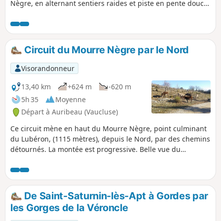
Nègre, en alternant sentiers raides et piste en pente douce.
Ensuite, on parcourt l'intégralité des crêtes d'Ouest en Est,
toujours en terrain dégagé et avec de vastes panoramas. La
(longue) descente sur Vitrolles est ombragée.
Circuit du Mourre Nègre par le Nord
Visorandonneur
13,40 km
+624 m
-620 m
5h 35
Moyenne
Départ à Auribeau (Vaucluse)
Ce circuit mène en haut du Mourre Nègre, point culminant
du Lubéron, (1115 mètres), depuis le Nord, par des chemins
détournés. La montée est progressive. Belle vue du
sommet. La descente offre également de beaux panoramas
mais nécessite de bonnes chaussures sur un sentier
caillouteux.
De Saint-Saturnin-lès-Apt à Gordes par
les Gorges de la Véroncle