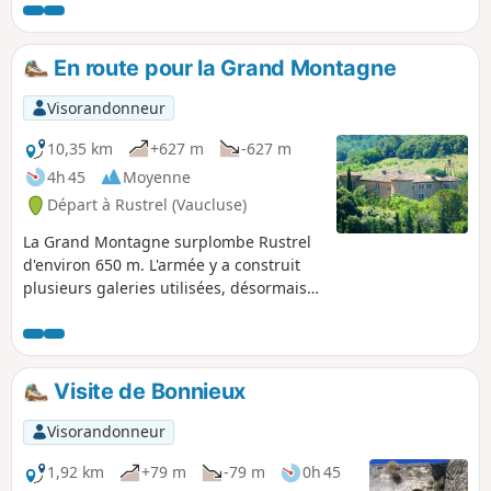
En route pour la Grand Montagne
Visorandonneur
10,35 km
+627 m
-627 m
4h 45
Moyenne
Départ à Rustrel (Vaucluse)
La Grand Montagne surplombe Rustrel
d'environ 650 m. L'armée y a construit
plusieurs galeries utilisées, désormais,
comme Laboratoire Souterrain, à Bas
Bruit. Cette randonnée propose de faire
le grand tour de ces trésors invisibles,
et de découvrir de jolis panoramas sur
Visite de Bonnieux
la chaîne du Lubéron, la plaine d'Apt,
ses vignobles, ses champs de lavande
Visorandonneur
ou d'olivier et, bien entendu, sur les
multiples carrières d'ocre qui s'étirent
1,92 km
+79 m
-79 m
0h 45