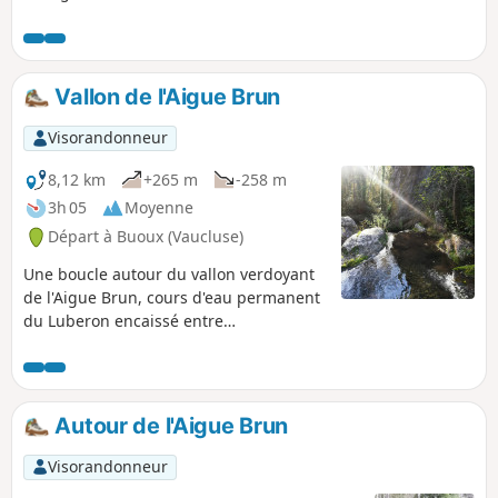
profitant de la fraîcheur le long de
l'Aiguebrun et du site grandiose des
falaises de Buoux. Elle peut se faire en
toute saison et elle est accessible à tous.
Vallon de l'Aigue Brun
Visorandonneur
8,12 km
+265 m
-258 m
3h 05
Moyenne
Départ à Buoux (Vaucluse)
Une boucle autour du vallon verdoyant
de l'Aigue Brun, cours d'eau permanent
du Luberon encaissé entre
d'imposantes falaises, en passant par
Sivergues et la Baume de l'Eau sur le
retour.
Autour de l'Aigue Brun
Visorandonneur