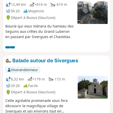
12,49 km
+610 m
-619 m
5h 20
Moyenne
Départ à Buoux (Vaucluse)
Boucle qui vous mènera du hameau des
Seguins aux crêtes du Grand Luberon
en passant par Sivergues et Chastelas.
Balade autour de Sivergues
Visorandonneur
6,32 km
+179 m
-173 m
2h 20
Facile
Départ à Buoux (Vaucluse)
Cette agréable promenade vous fera
découvrir le magnifique village de
Sivergues et ses environs tout en