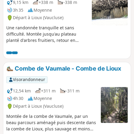
9,15 km
+338 m
-338 m
3h 35
Moyenne
Départ à Lioux (Vaucluse)
Une randonnée tranquille et sans
difficulté. Montée jusqu'au plateau
planté d'arbres fruitiers, retour en
descente dans des gorges très étroites,
moins d'un mètre à certains endroits.
Combe de Vaumale - Combe de Lioux
Visorandonneur
12,54 km
+311 m
-311 m
4h 30
Moyenne
Départ à Lioux (Vaucluse)
Montée de la combe de Vaumale, par un
beau parcours aménagé puis descente dans
la combe de Lioux, plus sauvage et moins