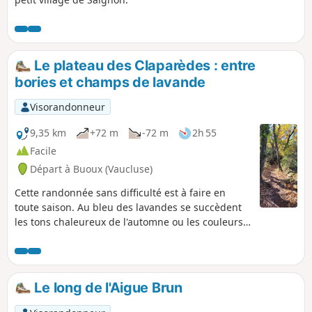
Le plateau des Claparèdes : entre
bories et champs de lavande
Visorandonneur
9,35 km
+72 m
-72 m
2h 55
Facile
Départ à Buoux (Vaucluse)
Cette randonnée sans difficulté est à faire en
toute saison. Au bleu des lavandes se succèdent
les tons chaleureux de l'automne ou les couleurs
verdoyantes du printemps. Tout au long de
l'itinéraire, vous découvrirez des bories cachées
ou bien majestueusement bâties au milieu des
champs. Vous alternerez les petits sentiers en
Le long de l'Aigue Brun
sous-bois avec les chemins à travers champs qui
offrent des vues magnifiques sur la montagne du