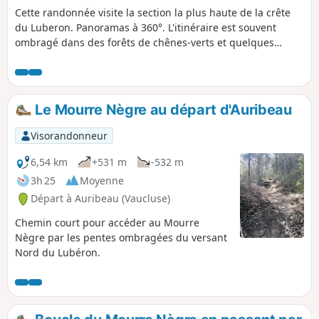
Cette randonnée visite la section la plus haute de la crête
du Luberon. Panoramas à 360°. L'itinéraire est souvent
ombragé dans des forêts de chênes-verts et quelques
belles pinèdes ; appréciable par temps chaud. Plusieurs
sections dégagées permettent des points de vue ouverts
vers le Sud ou le Nord. Très nature, cette randonnée est
plutôt facile si ce n'est le dénivelé un peu important : mais
Le Mourre Nègre au départ d'Auribeau
c'est intentionnel, destinée à ceux qu'un peu d'efforts
n'effraie pas.
Visorandonneur
6,54 km
+531 m
-532 m
3h 25
Moyenne
Départ à Auribeau (Vaucluse)
Chemin court pour accéder au Mourre
Nègre par les pentes ombragées du versant
Nord du Lubéron.