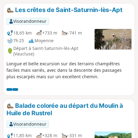
Les crêtes de Saint-Saturnin-lès-Apt
Visorandonneur
18,65 km
+733 m
-741 m
7h 25
Moyenne
Départ à Saint-Saturnin-lès-Apt
(Vaucluse)
Longue et belle excursion sur des terrains champêtres
faciles mais variés, avec dans la descente des passages
plus escarpés mais sur un excellent chemin.
Balade colorée au départ du Moulin à
Huile de Rustrel
Visorandonneur
11,85 km
+328 m
-331 m