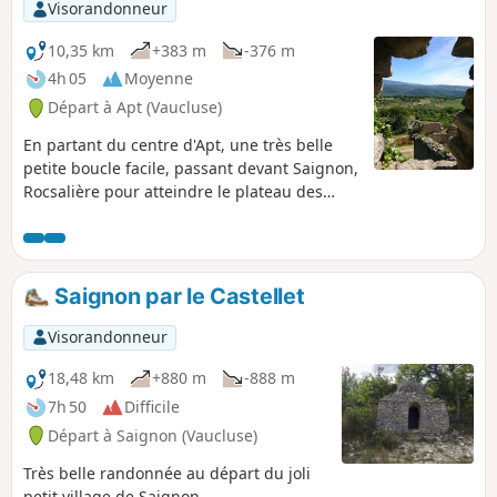
Visorandonneur
10,35 km
+383 m
-376 m
4h 05
Moyenne
Départ à Apt (Vaucluse)
En partant du centre d'Apt, une très belle
petite boucle facile, passant devant Saignon,
Rocsalière pour atteindre le plateau des
Claparèdes avant de redescendre sur Apt
par une belle calade.
Saignon par le Castellet
Visorandonneur
18,48 km
+880 m
-888 m
7h 50
Difficile
Départ à Saignon (Vaucluse)
Très belle randonnée au départ du joli
petit village de Saignon.