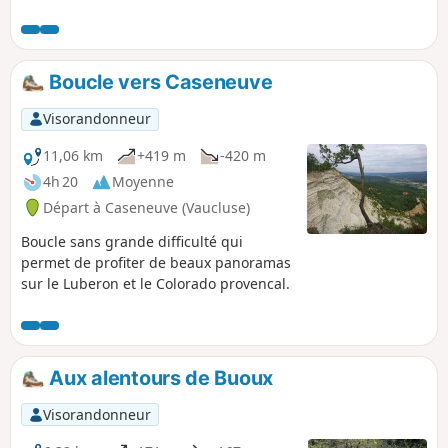
les sous-bois et les champs. Le rocher
de Saignon offre un panorama
incroyable à la fois sur la vallée d’Apt,
les monts de Vaucluse et le Mont
Boucle vers Caseneuve
Ventoux.
Visorandonneur
11,06 km
+419 m
-420 m
4h 20
Moyenne
Départ à Caseneuve (Vaucluse)
Boucle sans grande difficulté qui
permet de profiter de beaux panoramas
sur le Luberon et le Colorado provencal.
Aux alentours de Buoux
Visorandonneur