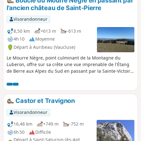
Boucle du Mourre Nègre en passant par
l'ancien château de Saint-Pierre
Visorandonneur
8,50 km
+613 m
-613 m
4h 10
Moyenne
Départ à Auribeau (Vaucluse)
Le Mourre Nègre, point culminant de la Montagne du
Luberon, offre sur sa crête une vue imprenable de l'Étang
de Berre aux Alpes du Sud en passant par la Sainte-Victoire
et le Mont Ventoux. À la descente, le passage par le Vallon
du Roumi permet d'approcher les ruines (en cours de
restauration) de l'ancien château Saint-Pierre et la chapelle
attenante du même nom.
Castor et Travignon
Visorandonneur
16,48 km
+749 m
-752 m
6h 50
Difficile
Départ à Saint-Saturnin-lès-Apt