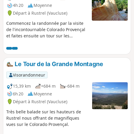
4h 20
Moyenne
Départ à Rustrel (Vaucluse)
Commencez la randonnée par la visite
de l'incontournable Colorado Provençal
et faites ensuite un tour sur les
hauteurs dans le triangle formé par les
villages de Rustrel, Gignac et Caseneuve
pour admirer les champs de lavande et
profiter d'une belle vue sur l'imposant
Le Tour de la Grande Montagne
château de Caseneuve et le Grand
Lubéron.Cette balade est une variante
Visorandonneur
moins asphaltée du Visite et tour du
Colorado Provençal par les crêtes
15,39 km
+684 m
-684 m
(parcours officiel)À faire tôt le matin, en
6h 20
Moyenne
été et par beau temps pour profiter au
Départ à Rustrel (Vaucluse)
maximum des couleurs des ocres et de
la lavande.
Très belle balade sur les hauteurs de
Rustrel nous offrant de magnifiques
vues sur le Colorado Provençal.