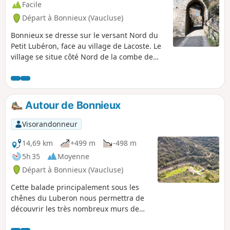
de Gignac à Roussillon.
Facile
Départ à Bonnieux (Vaucluse)
Bonnieux se dresse sur le versant Nord du
Petit Lubéron, face au village de Lacoste. Le
village se situe côté Nord de la combe de
Lourmarin qui fût et reste encore la seule
route qui traverse le Lubéron. Ce village
perché bénéficie d’un panorama
exceptionnel qui s’étend du Petit Lubéron au
Autour de Bonnieux
Mont Ventoux en passant par les Monts du
Vaucluse. La commune, dominée par sa
Visorandonneur
vieille église flanquée de cèdres centenaires,
offre au visiteur une grande variété de sites
14,69 km
+499 m
-498 m
naturels et historiques. C’est en parcourant
5h 35
Moyenne
ses ruelles escarpées et pentues que se
Départ à Bonnieux (Vaucluse)
dévoilent des demeures remarquables, des
vestiges de remparts, des fontaines et des
Cette balade principalement sous les
lavoirs.L'Office de Tourisme a mis en place
chênes du Luberon nous permettra de
un circuit du patrimoine qui permet de
découvrir les très nombreux murs de
découvrir des lieux matérialisés par quinze
pierres jalonnant le parcours signe
panneaux qui retracent l’histoire de la