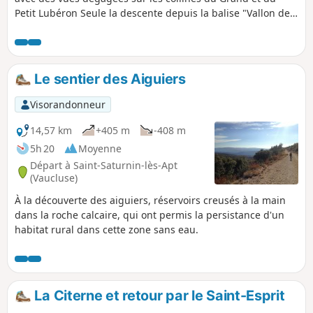
Petit Lubéron Seule la descente depuis la balise "Vallon des
Bourras" nécessite quelques précautions : le sentier est très
bien tracé mais les pierres roulent un peu. Le gué de
l'Aigue Brun au départ et à l'arrivée n'est pas profond et très
plat mais il est peut être large en période de crues.
Le sentier des Aiguiers
Visorandonneur
14,57 km
+405 m
-408 m
5h 20
Moyenne
Départ à Saint-Saturnin-lès-Apt
(Vaucluse)
À la découverte des aiguiers, réservoirs creusés à la main
dans la roche calcaire, qui ont permis la persistance d'un
habitat rural dans cette zone sans eau.
La Citerne et retour par le Saint-Esprit