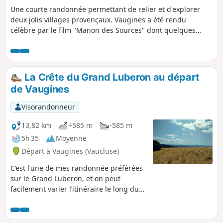
Une courte randonnée permettant de relier et d'explorer
deux jolis villages provençaux. Vaugines a été rendu
célèbre par le film "Manon des Sources" dont quelques
scènes ont été tournées sur la place de l'église, bordée de
platanes centenaires. Cucuron, considéré comme l'un des
plus beaux villages de Provence, a gardé un très beau
patrimoine ancien, bâti sur deux mamelons surmontés de
La Crête du Grand Luberon au départ
donjons.
de Vaugines
Visorandonneur
13,82 km
+585 m
-585 m
5h 35
Moyenne
Départ à Vaugines (Vaucluse)
C’est l’une de mes randonnée préférées
sur le Grand Luberon, et on peut
facilement varier l’itinéraire le long du
sommet. Cette randonnée vous emmène
au sommet en traversant plusieurs
vallées, offrant ainsi de superbes vues