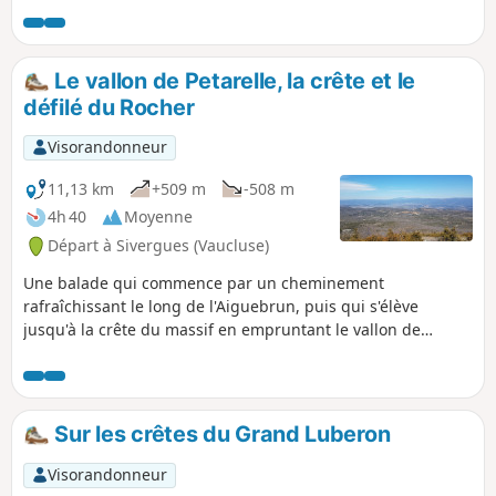
mondialement réputées pour leurs sites d'escalade. Une
fois au pied de ses parois impressionnantes, vous les
contournerez puis les sillonnerez par le haut avec quelques
Le vallon de Petarelle, la crête et le
points de vue vertigineux sur le Vallon de l'Aiguebrun, avant
défilé du Rocher
de revenir tranquillement au village.
Visorandonneur
11,13 km
+509 m
-508 m
4h 40
Moyenne
Départ à Sivergues (Vaucluse)
Une balade qui commence par un cheminement
rafraîchissant le long de l'Aiguebrun, puis qui s'élève
jusqu'à la crête du massif en empruntant le vallon de
Petarelle. La descente s'effectue sur un chemin qui passe
par le défilé du Rocher. Les paysages sont splendides et
apaisants. Tout au long de cette randonnée, on rencontre
de nombreux vestiges d'une époque où ce massif était un
Sur les crêtes du Grand Luberon
lieu de vie et de ressources. À faire de préférence au
printemps ou à l’automne.
Visorandonneur