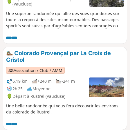
(Vaucluse)
Une superbe randonnée qui allie des vues grandioses sur
toute la région à des sites incontournables. Des passages
sportifs sont suivis par d'agréables sentiers ombragés ou
en corniche. Une des plus belles randonnées peu connue
autour de Saint-Saturnin-lès-Apt.
Colorado Provençal par La Croix de
Cristol
Association / Club / AMM
6,19 km
+240 m
-241 m
2h 25
Moyenne
Départ à Rustrel (Vaucluse)
Une belle randonnée qui vous fera découvrir les environs
du colorado de Rustrel.