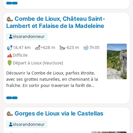
Combe de Lioux, Château Saint-
Lambert et Falaise de la Madeleine
Visorandonneur
18,47 km
+628 m
-623 m
7h 05
Difficile
Départ à Lioux (Vaucluse)
Découvrir la Combe de Lioux, parfois étroite,
avec ses grottes naturelles, en cheminant à la
fraîche. En sortir pour traverser la forêt de
cèdre et rejoindre le Château de Saint-Lambert,
ancien hôpital sanatorium laissé à l’abandon et
au vandalisme. Après une descente, rejoindre la
Falaise de la Madeleine, site remarquable avec
Gorges de Lioux via le Castellas
une vue impressionnante sur le village de Lioux
et un panorama à 360°.
Visorandonneur