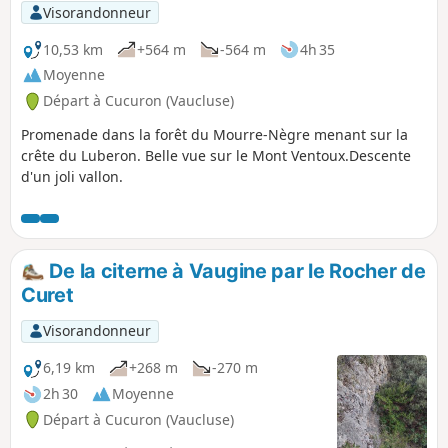
Visorandonneur
10,53 km
+564 m
-564 m
4h 35
Moyenne
Départ à Cucuron (Vaucluse)
Promenade dans la forêt du Mourre-Nègre menant sur la
crête du Luberon. Belle vue sur le Mont Ventoux.Descente
d'un joli vallon.
De la citerne à Vaugine par le Rocher de
Curet
Visorandonneur
6,19 km
+268 m
-270 m
2h 30
Moyenne
Départ à Cucuron (Vaucluse)