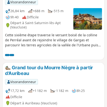
Visorandonneur
26,84 km
+688 m
-515 m
9h 40
Difficile
Départ à Saint-Saturnin-lès-Apt
(Vaucluse)
Cette sixième étape traverse le versant boisé de la colline
de Perréal avant de rejoindre le village de Gargas et
parcourir les terres agricoles de la vallée de l'Urbane puis
remonter sur le joli village de Roussillon d'où l'on peut
s'accorder une heure pour visiter l'ancienne carrière d'ocre,
ses paysages de falaises et cheminées de fée
magnifiquement colorés. L'itinéraire retrouve les champs
Grand tour du Mourre Nègre à partir
cultivés et s'engage dans les étroites Gorges de la Véroncle,
d'Auribeau
un petit trésor à découvrir, puis remonte le Ravin de
Vézaule pour arriver au Camping des Sources.
Visorandonneur
17,72 km
+1 182 m
-1 182 m
8h 25
Difficile
Départ à Auribeau (Vaucluse)