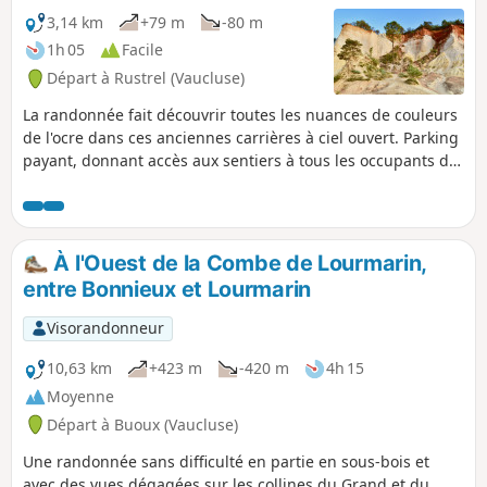
Tour du Colorado par les crêtes, vous devez stationner au
3,14 km
+79 m
-80 m
village et vous acquitter de l'entrée piétons pour le sentier
1h 05
Facile
des Belvédères.
Départ à Rustrel (Vaucluse)
La randonnée fait découvrir toutes les nuances de couleurs
de l'ocre dans ces anciennes carrières à ciel ouvert. Parking
payant, donnant accès aux sentiers à tous les occupants du
véhicule. Il existe un tarif piéton, en cas de non utilisation
du parking, permettant d'obtenir le dépliant avec le plan,
l'histoire du site et le code de l'application mobile de
découverte. Attention, le parking des milles couleurs
À l'Ouest de la Combe de Lourmarin,
(payant) n'est accessible qu'aux visiteurs des deux sentiers
entre Bonnieux et Lourmarin
balisés gérés par l'Association du Colorado de Rustrel.
Visorandonneur
10,63 km
+423 m
-420 m
4h 15
Moyenne
Départ à Buoux (Vaucluse)
Une randonnée sans difficulté en partie en sous-bois et
avec des vues dégagées sur les collines du Grand et du