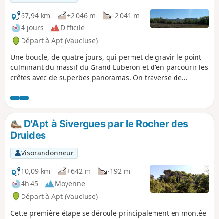
67,94 km
+2 046 m
-2 041 m
4 jours
Difficile
Départ à Apt (Vaucluse)
Une boucle, de quatre jours, qui permet de gravir le point
culminant du massif du Grand Luberon et d'en parcourir les
crêtes avec de superbes panoramas. On traverse de
nombreux villages et hameaux avec un beau patrimoine au
rendez-vous. À mi-parcours, il est possible d'insérer une
boucle pour étendre ce circuit à cinq étapes.
D'Apt à Sivergues par le Rocher des
Druides
Visorandonneur
10,09 km
+642 m
-192 m
4h 45
Moyenne
Départ à Apt (Vaucluse)
Cette première étape se déroule principalement en montée