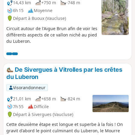
14,43 km
+750 m
-748 m
6h 15
Moyenne
Départ à Buoux (Vaucluse)
Circuit autour de l'Aigue Brun afin de voir les
différents aspects de ce vallon niché au pied
du Luberon.
De Sivergues à Vitrolles par les crêtes
du Luberon
Visorandonneur
21,01 km
+658 m
-824 m
7h 55
Difficile
Départ à Sivergues (Vaucluse)
Cette deuxième étape est longue et superbe à la fois ! On
gravit d'abord le point culminant du Luberon, le Mourre