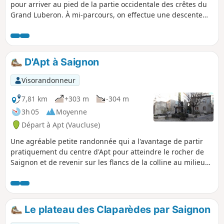
pour arriver au pied de la partie occidentale des crêtes du
Grand Luberon. À mi-parcours, on effectue une descente
pour passer au pied du Rocher des Druides et au hameau
de Roscalière, puis on remonte. Il est possible d'éviter ce
crochet et, donc, de raccourcir l'étape.
D'Apt à Saignon
Visorandonneur
7,81 km
+303 m
-304 m
3h 05
Moyenne
Départ à Apt (Vaucluse)
Une agréable petite randonnée qui a l'avantage de partir
pratiquement du centre d'Apt pour atteindre le rocher de
Saignon et de revenir sur les flancs de la colline au milieu
des arbres fruitiers et des lavandes.
Le plateau des Claparèdes par Saignon