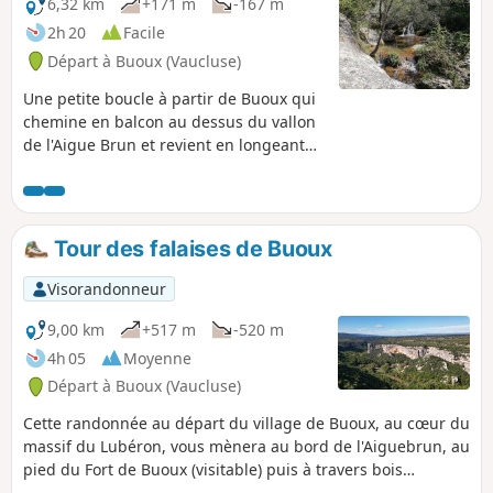
6,32 km
+171 m
-167 m
2h 20
Facile
Départ à Buoux (Vaucluse)
Une petite boucle à partir de Buoux qui
chemine en balcon au dessus du vallon
de l'Aigue Brun et revient en longeant
ce ruisseau .
Tour des falaises de Buoux
Visorandonneur
9,00 km
+517 m
-520 m
4h 05
Moyenne
Départ à Buoux (Vaucluse)
Cette randonnée au départ du village de Buoux, au cœur du
massif du Lubéron, vous mènera au bord de l'Aiguebrun, au
pied du Fort de Buoux (visitable) puis à travers bois
jusqu'aux impressionnantes falaises de Buoux,