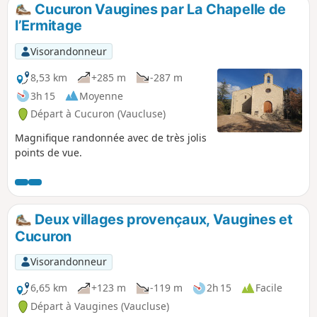
Cucuron Vaugines par La Chapelle de
l’Ermitage
Visorandonneur
8,53 km
+285 m
-287 m
3h 15
Moyenne
Départ à Cucuron (Vaucluse)
Magnifique randonnée avec de très jolis
points de vue.
Deux villages provençaux, Vaugines et
Cucuron
Visorandonneur
6,65 km
+123 m
-119 m
2h 15
Facile
Départ à Vaugines (Vaucluse)