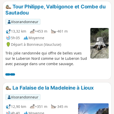
par endroits. La descente sur l’ancien
Tour Philippe, Valbigonce et Combe du
sentier GR®®9 est tout aussi
Sautadou
intéressante pour ses nombreuses vues.
(Le parcours du GR®®9 a maintenant
Visorandonneur
légèrement changé.)
13,32 km
+453 m
-461 m
5h 05
Moyenne
Départ à Bonnieux (Vaucluse)
Très jolie randonnée qui offre de belles vues
sur le Luberon Nord comme sur le Luberon Sud
avec passage dans une combe sauvage.
La Falaise de la Madeleine à Lioux
Visorandonneur
12,90 km
+351 m
-345 m
4h 40
Moyenne