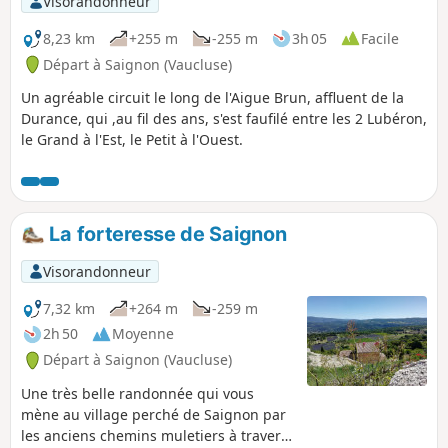
Visorandonneur
Luberon.
8,23 km
+255 m
-255 m
3h 05
Facile
Départ à Saignon (Vaucluse)
Un agréable circuit le long de l'Aigue Brun, affluent de la
Durance, qui ,au fil des ans, s'est faufilé entre les 2 Lubéron,
le Grand à l'Est, le Petit à l'Ouest.
La forteresse de Saignon
Visorandonneur
7,32 km
+264 m
-259 m
2h 50
Moyenne
Départ à Saignon (Vaucluse)
Une très belle randonnée qui vous
mène au village perché de Saignon par
les anciens chemins muletiers à travers