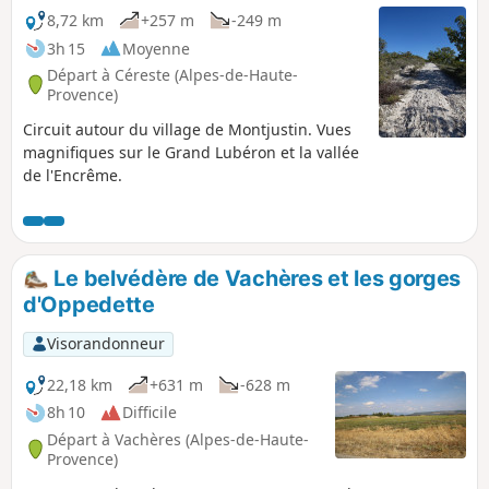
8,72 km
+257 m
-249 m
3h 15
Moyenne
Départ à Céreste (Alpes-de-Haute-
Provence)
Circuit autour du village de Montjustin. Vues
magnifiques sur le Grand Lubéron et la vallée
de l'Encrême.
Le belvédère de Vachères et les gorges
d'Oppedette
Visorandonneur
22,18 km
+631 m
-628 m
8h 10
Difficile
Départ à Vachères (Alpes-de-Haute-
Provence)