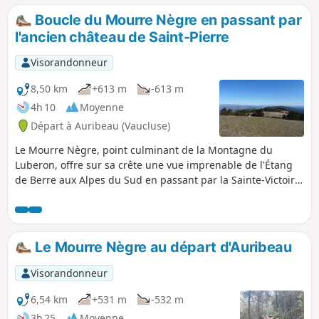
plutôt facile si ce n'est le dénivelé un peu important : mais
Boucle du Mourre Nègre en passant par
c'est intentionnel, destinée à ceux qu'un peu d'efforts
l'ancien château de Saint-Pierre
n'effraie pas.
Visorandonneur
8,50 km
+613 m
-613 m
4h 10
Moyenne
Départ à Auribeau (Vaucluse)
Le Mourre Nègre, point culminant de la Montagne du
Luberon, offre sur sa crête une vue imprenable de l'Étang
de Berre aux Alpes du Sud en passant par la Sainte-Victoire
et le Mont Ventoux. À la descente, le passage par le Vallon
du Roumi permet d'approcher les ruines (en cours de
restauration) de l'ancien château Saint-Pierre et la chapelle
attenante du même nom.
Le Mourre Nègre au départ d'Auribeau
Visorandonneur
6,54 km
+531 m
-532 m
3h 25
Moyenne