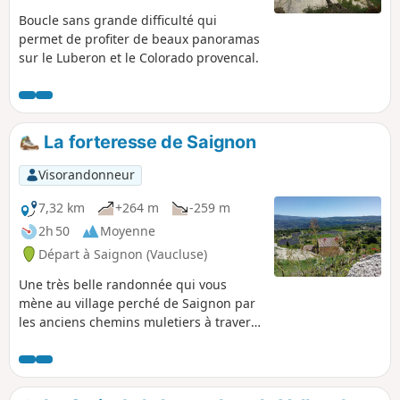
Boucle sans grande difficulté qui
permet de profiter de beaux panoramas
sur le Luberon et le Colorado provencal.
La forteresse de Saignon
Visorandonneur
7,32 km
+264 m
-259 m
2h 50
Moyenne
Départ à Saignon (Vaucluse)
Une très belle randonnée qui vous
mène au village perché de Saignon par
les anciens chemins muletiers à travers
les sous-bois et les champs. Le rocher
de Saignon offre un panorama
incroyable à la fois sur la vallée d’Apt,
les monts de Vaucluse et le Mont