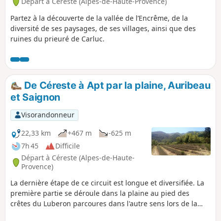
Départ à Céreste (Alpes-de-Haute-Provence)
Partez à la découverte de la vallée de l’Encrême, de la
diversité de ses paysages, de ses villages, ainsi que des
ruines du prieuré de Carluc.
De Céreste à Apt par la plaine, Auribeau
et Saignon
Visorandonneur
22,33 km
+467 m
-625 m
7h 45
Difficile
Départ à Céreste (Alpes-de-Haute-
Provence)
La dernière étape de ce circuit est longue et diversifiée. La
première partie se déroule dans la plaine au pied des
crêtes du Luberon parcoures dans l'autre sens lors de la
deuxième étape. On prend ensuite de la hauteur en