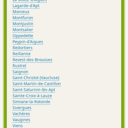
Lagarde-d'Apt
Monieux
Montfuron
Montjustin
Montsalier
Oppedette
Peypin-d'Aigues
Redortiers
Reillanne
Revest-des-Brousses
Rustrel
Saignon
Saint-Christol (Vaucluse)
Saint-Martin-de-Castillon
Saint-Saturnin-lès-Apt
Sainte-Croix-à-Lauze
Simiane-la-Rotonde
Sivergues
Vachères
Vaugines
Viens