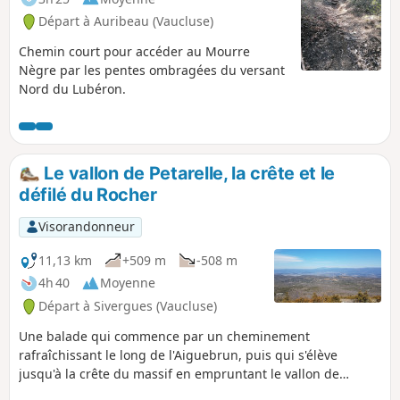
Départ à Auribeau (Vaucluse)
Chemin court pour accéder au Mourre
Nègre par les pentes ombragées du versant
Nord du Lubéron.
Le vallon de Petarelle, la crête et le
défilé du Rocher
Visorandonneur
11,13 km
+509 m
-508 m
4h 40
Moyenne
Départ à Sivergues (Vaucluse)
Une balade qui commence par un cheminement
rafraîchissant le long de l'Aiguebrun, puis qui s'élève
jusqu'à la crête du massif en empruntant le vallon de
Petarelle. La descente s'effectue sur un chemin qui passe