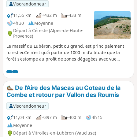
Visorandonneur
11,55 km
+432 m
-433 m
4h 30
Moyenne
Départ à Céreste (Alpes-de-Haute-
Provence)
Le massif du Lubéron, petit ou grand, est principalement
forestier.Ce n'est qu'à partir de 1000 m d'altitude que la
forêt s'estompe au profit de zones dégagées avec vue
panoramique à 360° sur toute la région à condition d'être
sur la crête.En partant du Col de l'Aire Deï Masco à 700 m
entre Céreste-en-Lubéron et Vitrolles-en-Lubéron, le
parcours s'engage vers l'Ouest à l'assaut des deux premiers
De l'Aire des Mascas au Coteau de la
sommets du Grand Lubéron situés au-dessus de 1000 m
Combe et retour par Vallon des Roumis
d'altitude. Et de là, la vue est magnifique, tant côté Sud que
côté Nord.Avec en prime le signal au sommet du Mourre
Visorandonneur
Nègre côté Ouest.Si la progression sur le GR® à l'aller ne
laisse entrevoir aucun espoir d'y arriver un jour, la
11,04 km
+397 m
-400 m
4h 15
récompense est totale après seulement 4 km.Au retour, le
Moyenne
parcours proposé emprunte la piste, facile, aérée et offre
Départ à Vitrolles-en-Lubéron (Vaucluse)
quelques belles vues côté Sud au début de la descente.Les