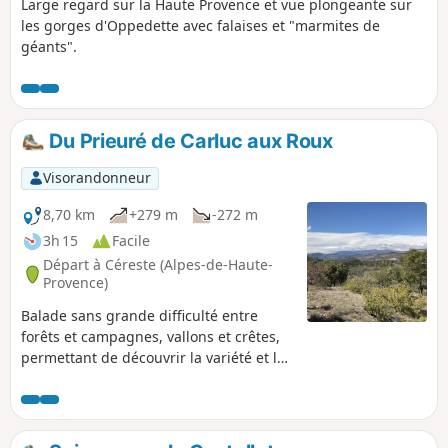
Large regard sur la Haute Provence et vue plongeante sur
les gorges d'Oppedette avec falaises et "marmites de
géants".
Du Prieuré de Carluc aux Roux
Visorandonneur
8,70 km
+279 m
-272 m
3h 15
Facile
Départ à Céreste (Alpes-de-Haute-
Provence)
Balade sans grande difficulté entre
forêts et campagnes, vallons et crêtes,
permettant de découvrir la variété et la
beauté des paysages du Lubéron.