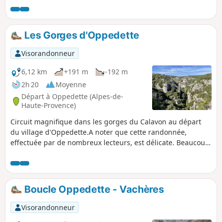
Les Gorges d'Oppedette
Visorandonneur
6,12 km
+191 m
-192 m
2h 20
Moyenne
Départ à Oppedette (Alpes-de-
Haute-Provence)
Circuit magnifique dans les gorges du Calavon au départ
du village d'Oppedette.A noter que cette randonnée,
effectuée par de nombreux lecteurs, est délicate. Beaucoup
d'entre eux ont dans le forum mentionné à ne pas
entreprendre avec des enfants.
Boucle Oppedette - Vachères
Visorandonneur