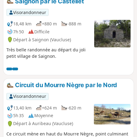
Saignon par le Castellet
Visorandonneur
18,48 km
+880 m
-888 m
7h 50
Difficile
Départ à Saignon (Vaucluse)
Très belle randonnée au départ du joli
petit village de Saignon.
Circuit du Mourre Nègre par le Nord
Visorandonneur
13,40 km
+624 m
-620 m
5h 35
Moyenne
Départ à Auribeau (Vaucluse)
Ce circuit mène en haut du Mourre Nègre, point culminant