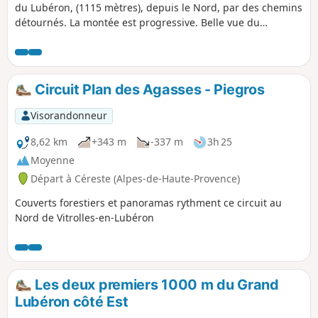
du Lubéron, (1115 mètres), depuis le Nord, par des chemins
détournés. La montée est progressive. Belle vue du
sommet. La descente offre également de beaux panoramas
mais nécessite de bonnes chaussures sur un sentier
caillouteux.
Circuit Plan des Agasses - Piegros
Visorandonneur
8,62 km
+343 m
-337 m
3h 25
Moyenne
Départ à Céreste (Alpes-de-Haute-Provence)
Couverts forestiers et panoramas rythment ce circuit au
Nord de Vitrolles-en-Lubéron
Les deux premiers 1000 m du Grand
Lubéron côté Est