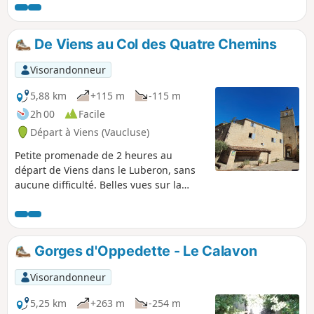
De Viens au Col des Quatre Chemins
Visorandonneur
5,88 km
+115 m
-115 m
2h 00
Facile
Départ à Viens (Vaucluse)
Petite promenade de 2 heures au
départ de Viens dans le Luberon, sans
aucune difficulté. Belles vues sur la
réserve géologique du Luberon.
Gorges d'Oppedette - Le Calavon
Visorandonneur
5,25 km
+263 m
-254 m