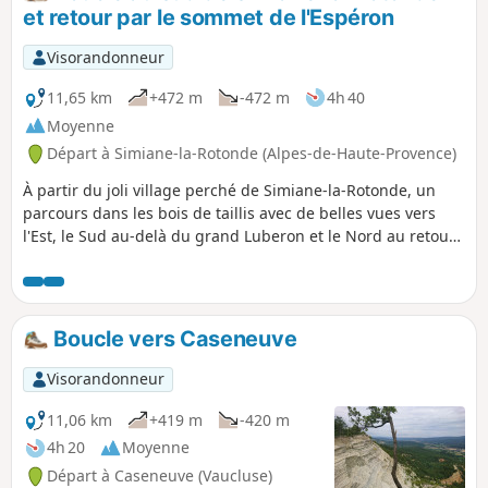
jolies vues bien dégagées sur le plateau d'Albion, la
et retour par le sommet de l'Espéron
Montagne de Lure et même les Alpes.
Visorandonneur
11,65 km
+472 m
-472 m
4h 40
Moyenne
Départ à Simiane-la-Rotonde (Alpes-de-Haute-Provence)
À partir du joli village perché de Simiane-la-Rotonde, un
parcours dans les bois de taillis avec de belles vues vers
l'Est, le Sud au-delà du grand Luberon et le Nord au retour
à partir du sommet de l'Espéron.
Boucle vers Caseneuve
Visorandonneur
11,06 km
+419 m
-420 m
4h 20
Moyenne
Départ à Caseneuve (Vaucluse)