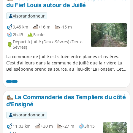
du Fief Louis autour de Juillé
Visorandonneur
9,45 km
+16 m
-15 m
2h 45
Facile
Départ à Juillé (Deux-Sèvres) (Deux-
Sèvres)
La commune de Juillé est située entre plaines et rivières.
C'est d'ailleurs dans la commune de Juillé que la rivière La
Bellesébonne prend sa source, au lieu-dit "La Fonsée". Cette
randonnée emprunte divers chemins de la commune dont
certains à l'histoire évocatrice comme le Chemin Saulnier.
La Commanderie des Templiers du côté
d'Ensigné
Visorandonneur
11,03 km
+30 m
-27 m
3h 15