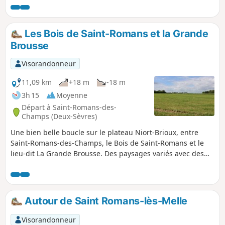
hameaux favorisera une approche du bâti traditionnel.
Les Bois de Saint-Romans et la Grande
Brousse
Visorandonneur
11,09 km
+18 m
-18 m
3h 15
Moyenne
Départ à Saint-Romans-des-
Champs (Deux-Sèvres)
Une bien belle boucle sur le plateau Niort-Brioux, entre
Saint-Romans-des-Champs, le Bois de Saint-Romans et le
lieu-dit La Grande Brousse. Des paysages variés avec des
champs ouverts, de petits bois, le ruisseau le Râleau, etc.
Autour de Saint Romans-lès-Melle
Visorandonneur