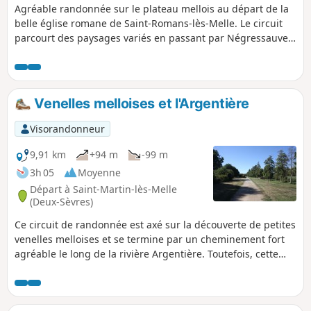
Agréable randonnée sur le plateau mellois au départ de la
belle église romane de Saint-Romans-lès-Melle. Le circuit
parcourt des paysages variés en passant par Négressauve
et Mortefond et en empruntant de beaux chemins
d'exploitation. Une portion se déroule sur une petite route
peu empruntée. Cette randonnée emprunte également une
petite venelle à Négressauve.
Venelles melloises et l'Argentière
Visorandonneur
9,91 km
+94 m
-99 m
3h 05
Moyenne
Départ à Saint-Martin-lès-Melle
(Deux-Sèvres)
Ce circuit de randonnée est axé sur la découverte de petites
venelles melloises et se termine par un cheminement fort
agréable le long de la rivière Argentière. Toutefois, cette
randonnée permet de découvrir les principaux monuments
de la ville de Melle (cf. rubrique "Pendant la randonnée ou
à proximité").