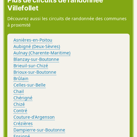
Villefollet
Découvrez aussi les circuits de randonnée des communes
à proximité
Asnières-en-Poitou
Aubigné (Deux-Sèvres)
Aulnay (Charente-Maritime)
Blanzay-sur-Boutonne
Brieuil-sur-Chizé
Brioux-sur-Boutonne
Brûlain
Celles-sur-Belle
Chail
Chérigné
Chizé
Contré
Couture-d'Argenson
Crézières
Dampierre-sur-Boutonne
Ensigné