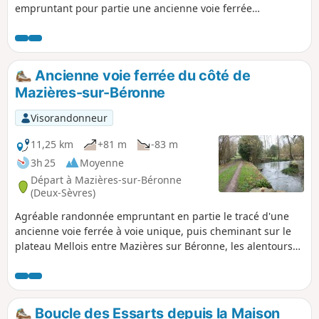
empruntant pour partie une ancienne voie ferrée
transformée en chemin, en traversant des hameaux (le petit
Beauvais, la Rorserie, Etrochon) au bâti traditionnel, en
longeant parfois la Berlande avec son Moulin de Génebrie
et en terminant par la Cure du Prieuré de Mazières sur
Ancienne voie ferrée du côté de
Béronne et son lavoir. Cette balade emprunte par moment
Mazières-sur-Béronne
le GR®655 qui est un des chemins de Compostelle.
Visorandonneur
11,25 km
+81 m
-83 m
3h 25
Moyenne
Départ à Mazières-sur-Béronne
(Deux-Sèvres)
Agréable randonnée empruntant en partie le tracé d'une
ancienne voie ferrée à voie unique, puis cheminant sur le
plateau Mellois entre Mazières sur Béronne, les alentours
de Brioux sur Boutonne et Saint Romans les Melle. Elle
permet de découvrir, outre des paysages tantôt ouverts,
tantôt de bocage, une portion du Chemin de Compostelle et
un patrimoine bâti traditionnel intéressant (Moulin de
Boucle des Essarts depuis la Maison