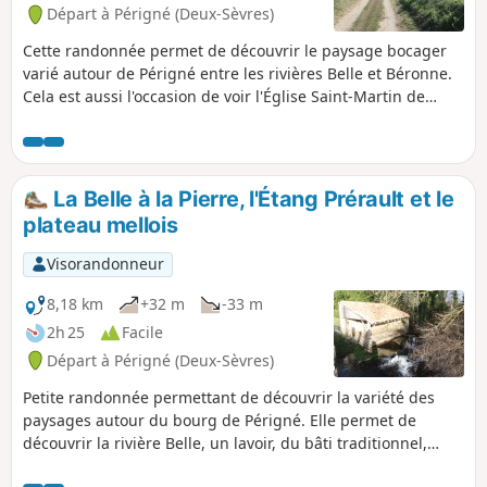
Départ à Périgné (Deux-Sèvres)
Cette randonnée permet de découvrir le paysage bocager
varié autour de Périgné entre les rivières Belle et Béronne.
Cela est aussi l'occasion de voir l'Église Saint-Martin de
Périgné, les lavoirs de la Fontaine, de Paillette et de la
Grésolle, la vallée de la Belle, l'Étang Prérault, les châteaux
de la Guittonnière et de la Grézolle. Le circuit s'effectue
principalement sur des chemins d'exploitation avec
La Belle à la Pierre, l'Étang Prérault et le
quelques liaisons par des routes peu fréquentées.
plateau mellois
Visorandonneur
8,18 km
+32 m
-33 m
2h 25
Facile
Départ à Périgné (Deux-Sèvres)
Petite randonnée permettant de découvrir la variété des
paysages autour du bourg de Périgné. Elle permet de
découvrir la rivière Belle, un lavoir, du bâti traditionnel,
l'Étang Prérault, le plateau mellois dans le secteur de