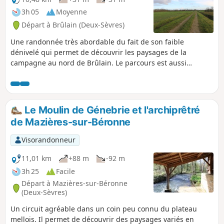
3h 05
Moyenne
Départ à Brûlain (Deux-Sèvres)
Une randonnée très abordable du fait de son faible
dénivelé qui permet de découvrir les paysages de la
campagne au nord de Brûlain. Le parcours est aussi
l'occasion d'apercevoir de beaux exemples du bâti
traditionnel.
Le Moulin de Génebrie et l'archiprêtré
de Mazières-sur-Béronne
Visorandonneur
11,01 km
+88 m
-92 m
3h 25
Facile
Départ à Mazières-sur-Béronne
(Deux-Sèvres)
Un circuit agréable dans un coin peu connu du plateau
mellois. Il permet de découvrir des paysages variés en