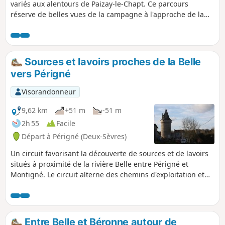
variés aux alentours de Paizay-le-Chapt. Ce parcours
réserve de belles vues de la campagne à l'approche de la
forêt d'Aulnay plus au sud, le joli Bois de la Griffière, le lieu-
dit les Rompis, survivance de l'essartage du XVe siécle, le
chemin de la Rochelle qui est la trace d'une ancienne
grande voie de communication et le Puits de Pouffond.
Sources et lavoirs proches de la Belle
vers Périgné
Visorandonneur
9,62 km
+51 m
-51 m
2h 55
Facile
Départ à Périgné (Deux-Sèvres)
Un circuit favorisant la découverte de sources et de lavoirs
situés à proximité de la rivière Belle entre Périgné et
Montigné. Le circuit alterne des chemins d'exploitation et
de petites routes peu fréquentées (en témoigne l'herbe qui
y pousse ). La randonnée passe à proximité du Château de
la Forge et à côté de celui de la Guittonnière
Entre Belle et Béronne autour de