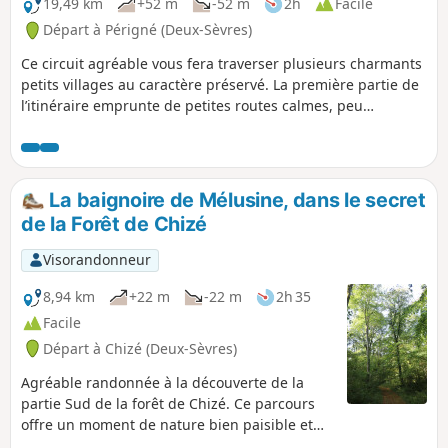
19,49 km
+52 m
-52 m
2h
Facile
Départ à Périgné (Deux-Sèvres)
Ce circuit agréable vous fera traverser plusieurs charmants
petits villages au caractère préservé. La première partie de
l’itinéraire emprunte de petites routes calmes, peu
fréquentées, idéales pour profiter sereinement du paysage.
La seconde partie conduit, principalement, sur des chemins
blancs, plus proches de la nature. Tout au long de la
randonnée, vous longerez régulièrement la Belle et la
La baignoire de Mélusine, dans le secret
Béronne, deux rivières qui apportent fraîcheur et douceur
de la Forêt de Chizé
au parcours. Vous découvrirez, également, quelques traces
du patrimoine local, comme des moulins, des lavoirs ou
Visorandonneur
d’autres ouvrages liés à l’eau, qui témoignent de l’histoire
rurale de la région. Un circuit varié, mêlant villages, nature
8,94 km
+22 m
-22 m
2h 35
et patrimoine, parfait pour une balade ressourçante.
Facile
Départ à Chizé (Deux-Sèvres)
Agréable randonnée à la découverte de la
partie Sud de la forêt de Chizé. Ce parcours
offre un moment de nature bien paisible et
ombragé dans une forêt avec des arbres