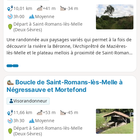
10,01 km
+41 m
-34 m
3h 00
Moyenne
Départ à Saint-Romans-lès-Melle
(Deux-Sèvres)
Une randonnée aux paysages variés qui permet à la fois de
découvrir la rivière la Béronne, l'Archiprêtré de Mazières-
lès-Melle et le plateau mellois à proximité de Saint-Romans-
lès-Melle.
Boucle de Saint-Romans-lès-Melle à
Négressauve et Mortefond
Visorandonneur
11,66 km
+53 m
-45 m
3h 30
Moyenne
Départ à Saint-Romans-lès-Melle
(Deux-Sèvres)