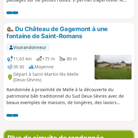
Château des Ouches, le Moulin des Ouches et la Chapelle
de Saint-Faziol.
Du Château de Gagemont à une
fontaine de Saint-Romans
Visorandonneur
11,63 km
+75 m
-80 m
3h 30
Moyenne
Départ à Saint-Martin-lès-Melle
(Deux-Sèvres)
Randonnée à proximité de Melle à la découverte du
patrimoine bâti traditionnel du Sud Deux-Sèvres avec de
beaux exemples de maisons, de longères, des lavoirs
couverts, de sources, le Château de Gagemont et sa
chapelle mais aussi de magnifiques paysages aux cultures
variées et de petits bois découpés par la Béronne.
Plus de circuits de randonnée