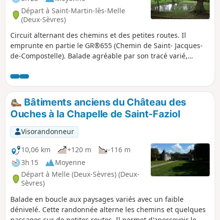
Départ à Saint-Martin-lès-Melle
(Deux-Sèvres)
Circuit alternant des chemins et des petites routes. Il
emprunte en partie le GR®655 (Chemin de Saint- Jacques-
de-Compostelle). Balade agréable par son tracé varié,
parfois vallonné, et avec malgré tout un faible dénivelé.
Bâtiments anciens du Château des
Ouches à la Chapelle de Saint-Faziol
Visorandonneur
10,06 km
+120 m
-116 m
3h 15
Moyenne
Départ à Melle (Deux-Sèvres) (Deux-
Sèvres)
Balade en boucle aux paysages variés avec un faible
dénivelé. Cette randonnée alterne les chemins et quelques
passages sur de petites routes. Il permet d'apercevoir le