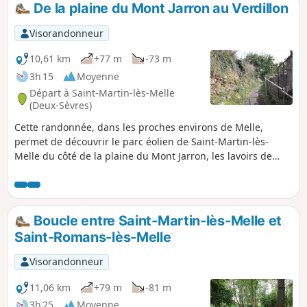
De la plaine du Mont Jarron au Verdillon
Visorandonneur
10,61 km
+77 m
-73 m
3h 15
Moyenne
Départ à Saint-Martin-lès-Melle
(Deux-Sèvres)
Cette randonnée, dans les proches environs de Melle,
permet de découvrir le parc éolien de Saint-Martin-lès-
Melle du côté de la plaine du Mont Jarron, les lavoirs de
Font Maye et de Saint-Romans-lès-Melle, et de longer une
partie de la propriété privée du Château de Gagemont.
Attention : itinéraire modifié en fin de parcours (cf. rubrique
"Informations pratiques")
Boucle entre Saint-Martin-lès-Melle et
Saint-Romans-lès-Melle
Visorandonneur
11,06 km
+79 m
-81 m
3h 25
Moyenne