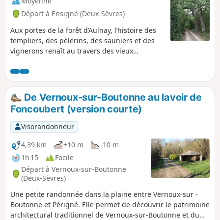
Moyenne
Départ à Ensigné (Deux-Sèvres)
Aux portes de la forêt d’Aulnay, l’histoire des
templiers, des pèlerins, des sauniers et des
vignerons renaît au travers des vieux
chemins, des carrés de vigne et de la
Commanderie. Cette randonnée permet de
découvrir les aires de détente de la Chaume
et de la Chauvière, l’Église d’Ensigné, le
De Vernoux-sur-Boutonne au lavoir de
Chemin de Contré et le Chemin Saunier, la
Foncoubert (version courte)
Commanderie des Templiers, les chênes de
Fief-Louis, le puits à cigogne du Lac et le trou
Visorandonneur
de l’Ormeau.
4,39 km
+10 m
-10 m
1h 15
Facile
Départ à Vernoux-sur-Boutonne
(Deux-Sèvres)
Une petite randonnée dans la plaine entre Vernoux-sur -
Boutonne et Périgné. Elle permet de découvrir le patrimoine
architectural traditionnel de Vernoux-sur-Boutonne et du