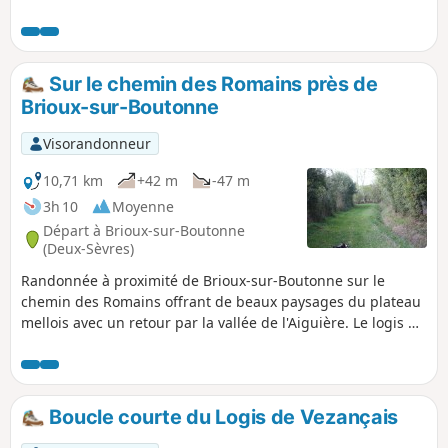
Liche dans une zone appelée le Grand Marais. Le circuit se
déroule sur de bons chemins, ce qui permet d'en faire une
balade familiale.
Sur le chemin des Romains près de
Brioux-sur-Boutonne
Visorandonneur
10,71 km
+42 m
-47 m
3h 10
Moyenne
Départ à Brioux-sur-Boutonne
(Deux-Sèvres)
Randonnée à proximité de Brioux-sur-Boutonne sur le
chemin des Romains offrant de beaux paysages du plateau
mellois avec un retour par la vallée de l'Aiguière. Le logis de
Vezançais ravira les amateurs de vieilles pierres.
Boucle courte du Logis de Vezançais