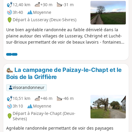
12,40 km
+30 m
-31 m
3h 40
Moyenne
Départ à Lusseray (Deux-Sèvres)
Une bien agréable randonnée au faible dénivelé dans la
plaine autour des villages de Lusseray, Chérigné et Luché-
sur-Brioux permettant de voir de beaux lavoirs - fontaines
se déversant dans la rivière le Dauphin. La qualité des
chemins (plus de 50 % du circuit) et les petites routes très
peu fréquentées (plus de 30 % du circuit) permettent un
cheminement tranquille et de profiter des ombrages et des
La campagne de Paizay-le-Chapt et le
paysages tout au long du parcours.
Bois de la Griffière
Visorandonneur
10,51 km
+46 m
-46 m
3h 10
Moyenne
Départ à Paizay-le-Chapt (Deux-
Sèvres)
Agréable randonnée permettant de voir des paysages