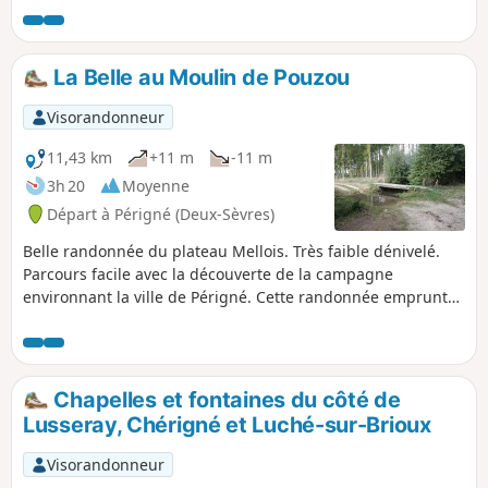
remarquables.
La Belle au Moulin de Pouzou
Visorandonneur
11,43 km
+11 m
-11 m
3h 20
Moyenne
Départ à Périgné (Deux-Sèvres)
Belle randonnée du plateau Mellois. Très faible dénivelé.
Parcours facile avec la découverte de la campagne
environnant la ville de Périgné. Cette randonnée emprunte
de bons chemins d'exploitation, assez souvent ombragés et
donne un bel aperçu d'une zone encore bocagère du
plateau Mellois. La qualité des chemins permet de faire
également cette randonnée en VTT.
Chapelles et fontaines du côté de
Lusseray, Chérigné et Luché-sur-Brioux
Visorandonneur