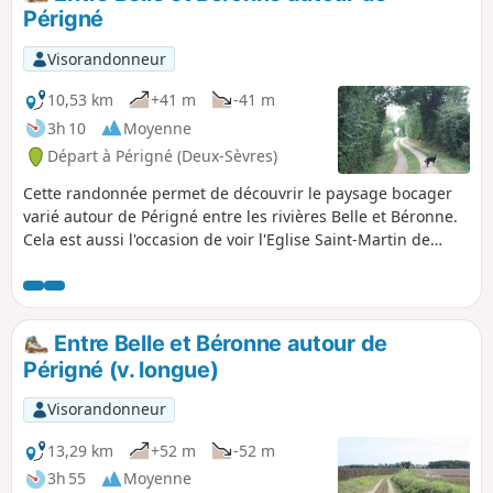
Périgné
Visorandonneur
10,53 km
+41 m
-41 m
3h 10
Moyenne
Départ à Périgné (Deux-Sèvres)
Cette randonnée permet de découvrir le paysage bocager
varié autour de Périgné entre les rivières Belle et Béronne.
Cela est aussi l'occasion de voir l'Eglise Saint-Martin de
Périgné, les lavoirs de la Fontaine, de Paillette et de la
Grésolle, la vallée de la Belle, l'Etang Prérault, les châteaux
de la Guittonnière et de la Grésolle. Le circuit se parcourt
principalement sur des chemins d'exploitation avec
Entre Belle et Béronne autour de
quelques liaisons par des routes peu fréquentées.
Périgné (v. longue)
Visorandonneur
13,29 km
+52 m
-52 m
3h 55
Moyenne