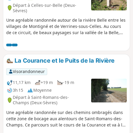
Départ à Celles-sur-Belle (Deux-
Sèvres)
Une agréable randonnée autour de la rivière Belle entre les
villages de Montigné et de Verrines-sous-Celles. Au cours
de ce circuit, de beaux paysages sur la vallée de la Belle,
des lavoirs et des bâtiments traditionnels. Mais aussi des
passages de cours d'eau sur des ponts en pierre, des
lavoirs et des puits, l'église de Verrines et à côté un four à
pain.
La Courance et le Puits de la Rivière
Visorandonneur
11,17 km
+19 m
-19 m
3h 15
Moyenne
Départ à Saint-Romans-des-
Champs (Deux-Sèvres)
Une agréable randonnée sur des chemins ombragés dans
cette zone de bocage aux alentours de Saint-Romans-des-
Champs. Ce parcours suit le cours de la Courance et va à la
découverte du Puits de la Rivière. La traversée de quelques