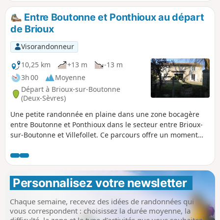
Entre Boutonne et Ponthioux au départ
de Brioux
Visorandonneur
10,25 km
+13 m
-13 m
3h 00
Moyenne
Départ à Brioux-sur-Boutonne
(Deux-Sèvres)
Une petite randonnée en plaine dans une zone bocagère
entre Boutonne et Ponthioux dans le secteur entre Brioux-
sur-Boutonne et Villefollet. Ce parcours offre un moment
apaisé dans un patrimoine naturel certain.
Personnalisez votre newsletter 
Chaque semaine, recevez des idées de randonnées qui
vous correspondent : choisissez la durée moyenne, la
difficulté, la zone et le type d’activités que vous souhaitez