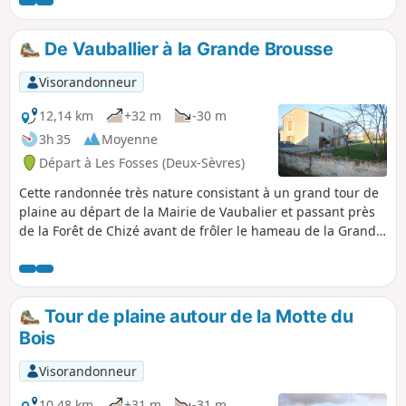
Périgné, un vestige du Château de la Forge.
De Vauballier à la Grande Brousse
Visorandonneur
12,14 km
+32 m
-30 m
3h 35
Moyenne
Départ à Les Fosses (Deux-Sèvres)
Cette randonnée très nature consistant à un grand tour de
plaine au départ de la Mairie de Vaubalier et passant près
de la Forêt de Chizé avant de frôler le hameau de la Grande
Brousse, permet de découvrir des paysages différents tout
au long du parcours aux couleurs variés en fonction des
cultures.
Tour de plaine autour de la Motte du
Bois
Visorandonneur
10,48 km
+31 m
-31 m