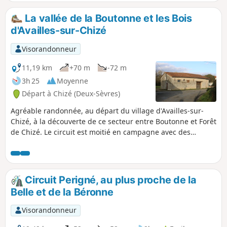
Croix. Sans oublier la fontaine de Foncoubert (Foucambert),
le pont gallo-romain, le moulin et le village de Vilaine. Et
La vallée de la Boutonne et les Bois
enfin, le château et le lavoir de la Grézolle, la Bassée aux
d'Availles-sur-Chizé
chats et le bois de la Garenne.
Visorandonneur
11,19 km
+70 m
-72 m
3h 25
Moyenne
Départ à Chizé (Deux-Sèvres)
Agréable randonnée, au départ du village d'Availles-sur-
Chizé, à la découverte de ce secteur entre Boutonne et Forêt
de Chizé. Le circuit est moitié en campagne avec des
paysages variés de bocage, près de la Boutonne, et de
grandes cultures, au delà, et moitié en forêt de Chizé à
l'Ouest de l'Asinerie du Baudet du Poitou.
Circuit Perigné, au plus proche de la
Belle et de la Béronne
Visorandonneur