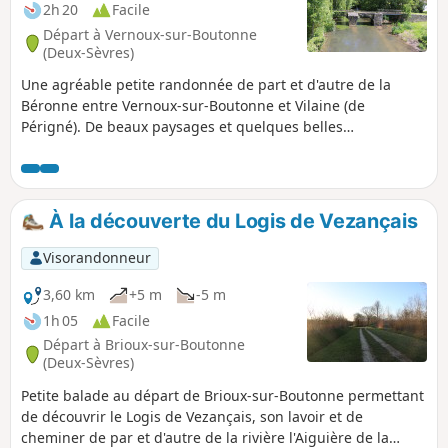
2h 20
Facile
Départ à Vernoux-sur-Boutonne
(Deux-Sèvres)
Une agréable petite randonnée de part et d'autre de la
Béronne entre Vernoux-sur-Boutonne et Vilaine (de
Périgné). De beaux paysages et quelques belles
découvertes comme le lavoir de Foncoubert (Foucambert
selon d'autres sources), de beaux exemples de bâti
traditionnel et un patrimoine naturel plaisant.
À la découverte du Logis de Vezançais
Visorandonneur
3,60 km
+5 m
-5 m
1h 05
Facile
Départ à Brioux-sur-Boutonne
(Deux-Sèvres)
Petite balade au départ de Brioux-sur-Boutonne permettant
de découvrir le Logis de Vezançais, son lavoir et de
cheminer de par et d'autre de la rivière l'Aiguière de la