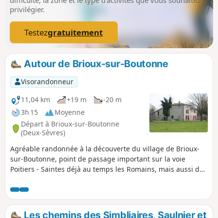
privilégier.
Testez
gratuitement
Autour de Brioux-sur-Boutonne
Visorandonneur
11,04 km
+19 m
-20 m
3h 15
Moyenne
Départ à Brioux-sur-Boutonne
(Deux-Sèvres)
Agréable randonnée à la découverte du village de Brioux-
sur-Boutonne, point de passage important sur la voie
Poitiers - Saintes déjà au temps les Romains, mais aussi de
la campagne à l'Ouest avec des paysages variés. Dans ce
beau paysage, coule la Boutonne offrant un patrimoine
naturel appréciable.
Les chemins des Simbliaires, Saulnier et