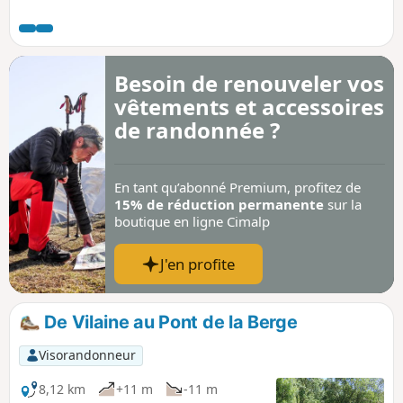
patrimoine naturel comme la fontaine-lavoir de Foncoubert
et les paysages de la plaine.
Besoin de renouveler vos
vêtements et accessoires
de randonnée ?
En tant qu’abonné Premium, profitez de
15% de réduction permanente
sur la
boutique en ligne Cimalp
J'en profite
De Vilaine au Pont de la Berge
Visorandonneur
8,12 km
+11 m
-11 m