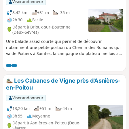
Visorandonneur
8,42 km
+31 m
-35 m
2h 30
Facile
Départ à Brioux-sur-Boutonne
(Deux-Sèvres)
Une balade assez courte qui permet de découvrir
notamment une petite portion du Chemin des Romains qui
va de Poitiers à Saintes, la campagne du plateau mellois au
nord de Brioux-sur-Boutonne, les peupleraies du bord de
l'Aiguière et du Dauphin et surtout le magnifique Logis de
Vezançais avec son pigeonnier et ses douves.
Les Cabanes de Vigne près d'Asnières-
en-Poitou
Visorandonneur
13,20 km
+51 m
-44 m
3h 55
Moyenne
Départ à Asnières-en-Poitou (Deux-
Sèvres)