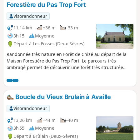
Gènebrie, Moulin de Turzay, maisons typiques dans les
Forestière du Pas Trop Fort
hameaux traversés et des lavoirs).
Visorandonneur
11,14 km
+36 m
-33 m
3h 15
Moyenne
Départ à Les Fosses (Deux-Sèvres)
Randonnée très nature en Forêt de Chizé au départ de la
Maison Forestière du Pas Trop Fort. Le parcours très
ombragé permet de découvrir une forêt très structurée
dans la première partie avec des allées forestières, des
chemins, etc. La seconde partie emprunte un chemin qui
serpente davantage rompant la monotonie que l'on ressent
parfois en forêt.
Boucle du Vieux Brulain à Availle
Visorandonneur
13,26 km
+44 m
-40 m
3h 55
Moyenne
Départ à Brûlain (Deux-Sèvres)