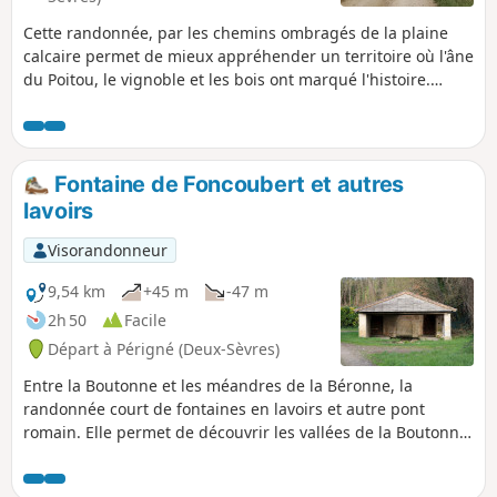
Cette randonnée, par les chemins ombragés de la plaine
calcaire permet de mieux appréhender un territoire où l'âne
du Poitou, le vignoble et les bois ont marqué l'histoire.
Quelques cabanes de vigne sont visibles au cours de cette
randonnée : appelées "cantines", ces maisonnettes étaient
utilisées jadis pour s’y restaurer et ranger les outils.
Fontaine de Foncoubert et autres
lavoirs
Visorandonneur
9,54 km
+45 m
-47 m
2h 50
Facile
Départ à Périgné (Deux-Sèvres)
Entre la Boutonne et les méandres de la Béronne, la
randonnée court de fontaines en lavoirs et autre pont
romain. Elle permet de découvrir les vallées de la Boutonne
et de la Béronne, un bélier hydraulique, le bourg de
Vernoux, ses lavoirs, deux platanes et la Chapelle Sainte-