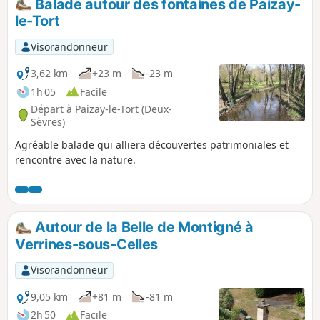
Balade autour des fontaines de Paizay-
le-Tort
Visorandonneur
3,62 km
+23 m
-23 m
1h 05
Facile
Départ à Paizay-le-Tort (Deux-
Sèvres)
Agréable balade qui alliera découvertes patrimoniales et
rencontre avec la nature.
Autour de la Belle de Montigné à
Verrines-sous-Celles
Visorandonneur
9,05 km
+81 m
-81 m
2h 50
Facile