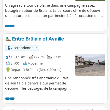
Un agréable tour de plaine dans une campagne assez
bocagère autour de Brulain. Le parcours offre de découvrir
une nature paisible et un patrimoine bâti à l'occasion de la
traversée des bourgs, du Vieux Brulain, de Fayolle et
d'Availle Le circuit passe à proximité du Château de la Motte
du Bois.
Entre Brûlain et Availle
Visorandonneur
10,15 km
+27 m
-27 m
3h 00
Moyenne
Départ à Brûlain (Deux-Sèvres)
Une randonnée très abordable du fait
de son faible dénivelé qui permet de
découvrir les paysages de la campagne
au Nord de Brûlain. Le parcours est
aussi l'occasion d'apercevoir de beaux
exemples du bâti traditionnel.