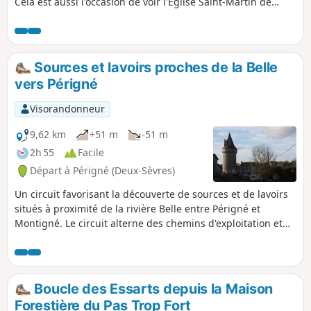
Cela est aussi l'occasion de voir l'Église Saint-Martin de
Périgné, les lavoirs de la Fontaine, de Paillette et de la
Grésolle, la vallée de la Belle, l'Étang Prérault, les châteaux
de la Guittonnière et de la Grézolle. Le circuit s'effectue
principalement sur des chemins d'exploitation avec
Sources et lavoirs proches de la Belle
quelques liaisons par des routes peu fréquentées.
vers Périgné
Visorandonneur
9,62 km
+51 m
-51 m
2h 55
Facile
Départ à Périgné (Deux-Sèvres)
Un circuit favorisant la découverte de sources et de lavoirs
situés à proximité de la rivière Belle entre Périgné et
Montigné. Le circuit alterne des chemins d'exploitation et
de petites routes peu fréquentées (en témoigne l'herbe qui
y pousse ). La randonnée passe à proximité du Château de
la Forge et à côté de celui de la Guittonnière
Boucle des Essarts depuis la Maison
Forestière du Pas Trop Fort