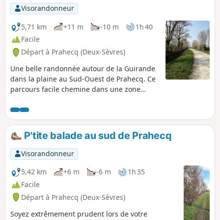
Visorandonneur
5,71 km
+11 m
-10 m
1h 40
Facile
Départ à Prahecq (Deux-Sèvres)
Une belle randonnée autour de la Guirande
dans la plaine au Sud-Ouest de Prahecq. Ce
parcours facile chemine dans une zone
bocagère où les chemins aiment serpenter
entre la Guirande et des ruisseaux
intermittents.
P'tite balade au sud de Prahecq
Visorandonneur
5,42 km
+6 m
-6 m
1h 35
Facile
Départ à Prahecq (Deux-Sèvres)
Soyez extrêmement prudent lors de votre