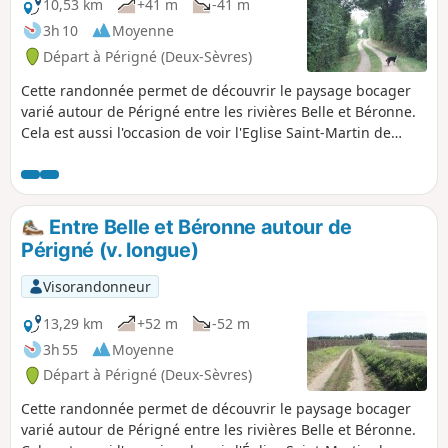
10,53 km
+41 m
-41 m
3h 10
Moyenne
Départ à Périgné (Deux-Sèvres)
Cette randonnée permet de découvrir le paysage bocager
varié autour de Périgné entre les rivières Belle et Béronne.
Cela est aussi l'occasion de voir l'Eglise Saint-Martin de
Périgné, les lavoirs de la Fontaine, de Paillette et de la
Grésolle, la vallée de la Belle, l'Etang Prérault, les châteaux
de la Guittonnière et de la Grésolle. Le circuit se parcourt
principalement sur des chemins d'exploitation avec
Entre Belle et Béronne autour de
quelques liaisons par des routes peu fréquentées.
Périgné (v. longue)
Visorandonneur
13,29 km
+52 m
-52 m
3h 55
Moyenne
Départ à Périgné (Deux-Sèvres)
Cette randonnée permet de découvrir le paysage bocager
varié autour de Périgné entre les rivières Belle et Béronne.