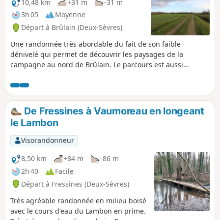
10,48 km
+31 m
-31 m
3h 05
Moyenne
Départ à Brûlain (Deux-Sèvres)
Une randonnée très abordable du fait de son faible
dénivelé qui permet de découvrir les paysages de la
campagne au nord de Brûlain. Le parcours est aussi
l'occasion d'apercevoir de beaux exemples du bâti
traditionnel.
De Fressines à Vaumoreau en longeant
le Lambon
Visorandonneur
8,50 km
+84 m
-86 m
2h 40
Facile
Départ à Fressines (Deux-Sèvres)
Très agréable randonnée en milieu boisé
avec le cours d'eau du Lambon en prime.