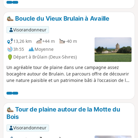
aussi l'occasion d'apercevoir de beaux
exemples du bâti traditionnel.
Boucle du Vieux Brulain à Availle
Visorandonneur
13,26 km
+44 m
-40 m
3h 55
Moyenne
Départ à Brûlain (Deux-Sèvres)
Un agréable tour de plaine dans une campagne assez
bocagère autour de Brulain. Le parcours offre de découvrir
une nature paisible et un patrimoine bâti à l'occasion de la
traversée des bourgs, du Vieux Brulain, de Fayolle et
d'Availle Le circuit passe à proximité du Château de la Motte
du Bois.
Tour de plaine autour de la Motte du
Bois
Visorandonneur