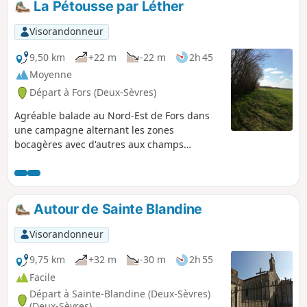
La Pétousse par Léther
Visorandonneur
9,50 km
+22 m
-22 m
2h 45
Moyenne
Départ à Fors (Deux-Sèvres)
Agréable balade au Nord-Est de Fors dans
une campagne alternant les zones
bocagères avec d'autres aux champs
ouverts. Le circuit, très nature, permet
également d'approcher la patrimoine bâti,
ancien témoin du passé.
Autour de Sainte Blandine
Visorandonneur
9,75 km
+32 m
-30 m
2h 55
Facile
Départ à Sainte-Blandine (Deux-Sèvres)
(Deux-Sèvres)