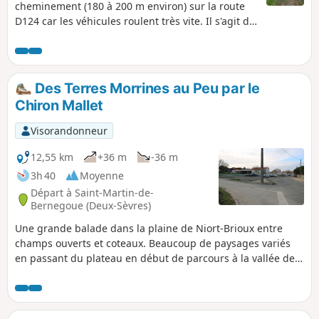
cheminement (180 à 200 m environ) sur la route
D124 car les véhicules roulent très vite. Il s'agit du
seul passage « négatif » de cette petite balade
mais il est important de bien le noter. Pour ne pas
les manquer, soyez attentif aux points (3) et (4) qui
ne sont pas des entrées de champs/prairies mais
Des Terres Morrines au Peu par le
bien des chemins herbeux. Aucune difficulté.
Chiron Mallet
Visorandonneur
12,55 km
+36 m
-36 m
3h 40
Moyenne
Départ à Saint-Martin-de-
Bernegoue (Deux-Sèvres)
Une grande balade dans la plaine de Niort-Brioux entre
champs ouverts et coteaux. Beaucoup de paysages variés
en passant du plateau en début de parcours à la vallée de
la Guirande pour finir du côté de l'Abîme en passant au
pied du Peu.