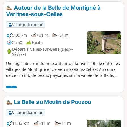
Autour de la Belle de Montigné à
Verrines-sous-Celles
Visorandonneur
9,05 km
+81 m
-81 m
2h 50
Facile
Départ à Celles-sur-Belle (Deux-
Sèvres)
Une agréable randonnée autour de la rivière Belle entre les
villages de Montigné et de Verrines-sous-Celles. Au cours
de ce circuit, de beaux paysages sur la vallée de la Belle,
des lavoirs et des bâtiments traditionnels. Mais aussi des
passages de cours d'eau sur des ponts en pierre, des
lavoirs et des puits, l'église de Verrines et à côté un four à
pain.
La Belle au Moulin de Pouzou
Visorandonneur
11,43 km
+11 m
-11 m