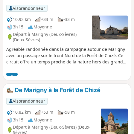
Visorandonneur
10,92 km
+33 m
-33 m
3h 15
Moyenne
Départ à Marigny (Deux-Sèvres)
(Deux-Sèvres)
Agréable randonnée dans la campagne autour de Marigny
avec un passage sur le front Nord de la Forêt de Chizé. Ce
circuit offre un temps proche de la nature hors des grandes
voies de circulation avec des paysages variés. C'est un lieu
où il est possible de voir des chevreuils ou des oiseaux.
De Marigny à la Forêt de Chizé
Visorandonneur
10,82 km
+53 m
-58 m
3h 15
Moyenne
Départ à Marigny (Deux-Sèvres) (Deux-
Sèvres)