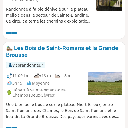
Randonnée à faible dénivelé sur le plateau
mellois dans le secteur de Sainte-Blandine.
Ce circuit alterne les chemins d'exploitation
avec les petites routes tranquilles
empruntées par les seuls riverains. Cette
randonnée peut permettre de voir des
baudets du Poitou lorsqu'ils sont dans les
Les Bois de Saint-Romans et la Grande
pâtures ou des juments mulassières (en
Brousse
plusieurs endroits du parcours).
Visorandonneur
11,09 km
+18 m
-18 m
3h 15
Moyenne
Départ à Saint-Romans-des-
Champs (Deux-Sèvres)
Une bien belle boucle sur le plateau Niort-Brioux, entre
Saint-Romans-des-Champs, le Bois de Saint-Romans et le
lieu-dit La Grande Brousse. Des paysages variés avec des
champs ouverts, de petits bois, le ruisseau le Râleau, etc.