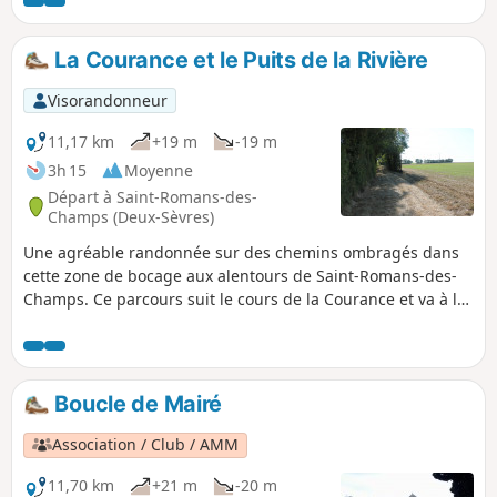
La Courance et le Puits de la Rivière
Visorandonneur
11,17 km
+19 m
-19 m
3h 15
Moyenne
Départ à Saint-Romans-des-
Champs (Deux-Sèvres)
Une agréable randonnée sur des chemins ombragés dans
cette zone de bocage aux alentours de Saint-Romans-des-
Champs. Ce parcours suit le cours de la Courance et va à la
découverte du Puits de la Rivière. La traversée de quelques
hameaux favorisera une approche du bâti traditionnel.
Boucle de Mairé
Association / Club / AMM
11,70 km
+21 m
-20 m