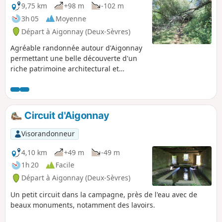
9,75 km
+98 m
-102 m
3h 05
Moyenne
Départ à Aigonnay (Deux-Sèvres)
Agréable randonnée autour d'Aigonnay
permettant une belle découverte d'un
riche patrimoine architectural et
naturel. En particulier le Logis du Breuil,
les fontaines-lavoirs d'Arrignon, du
Trébot, etc. et de beaux paysages le
long de la rivière Aigonnay.
Circuit d'Aigonnay
Visorandonneur
4,10 km
+49 m
-49 m
1h 20
Facile
Départ à Aigonnay (Deux-Sèvres)
Un petit circuit dans la campagne, près de l'eau avec de
beaux monuments, notamment des lavoirs.