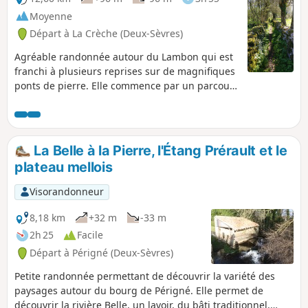
Moyenne
Départ à La Crèche (Deux-Sèvres)
Agréable randonnée autour du Lambon qui est
franchi à plusieurs reprises sur de magnifiques
ponts de pierre. Elle commence par un parcours
bucolique entre de vieux murets, trace du
laborieux travail des anciens.
La Belle à la Pierre, l'Étang Prérault et le
plateau mellois
Visorandonneur
8,18 km
+32 m
-33 m
2h 25
Facile
Départ à Périgné (Deux-Sèvres)
Petite randonnée permettant de découvrir la variété des
paysages autour du bourg de Périgné. Elle permet de
découvrir la rivière Belle, un lavoir, du bâti traditionnel,