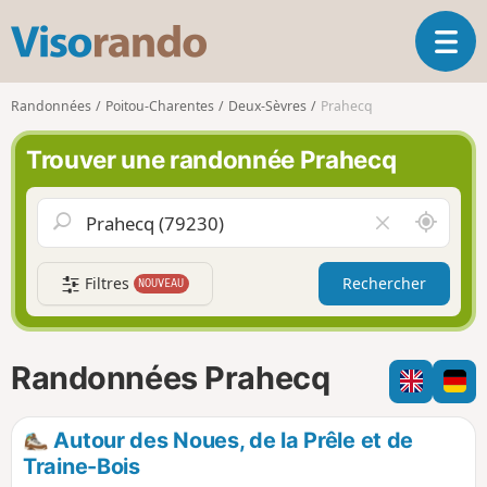
V
O
i
u
s
v
o
Randonnées
Poitou-Charentes
Deux-Sèvres
Prahecq
r
r
i
a
Trouver une randonnée Prahecq
r
n
l
d
a
o
A
V
n
u
i
a
t
d
v
Filtres
Rechercher
NOUVEAU
o
e
i
u
r
g
r
l
a
d
e
Randonnées Prahecq
t
e
c
i
m
h
o
o
a
Autour des Noues, de la Prêle et de
n
i
m
Traine-Bois
p