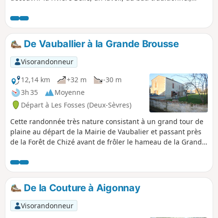
l'Étang Prérault, le plateau mellois dans le secteur de
Périgné, un vestige du Château de la Forge.
De Vauballier à la Grande Brousse
Visorandonneur
12,14 km
+32 m
-30 m
3h 35
Moyenne
Départ à Les Fosses (Deux-Sèvres)
Cette randonnée très nature consistant à un grand tour de
plaine au départ de la Mairie de Vaubalier et passant près
de la Forêt de Chizé avant de frôler le hameau de la Grande
Brousse, permet de découvrir des paysages différents tout
au long du parcours aux couleurs variés en fonction des
cultures.
De la Couture à Aigonnay
Visorandonneur