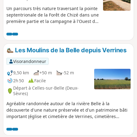
Un parcours très nature traversant la pointe
septentrionale de la Forêt de Chizé dans une
première partie et la campagne à l'Ouest de
Marigny dans un second temps. Ce circuit
aux paysages variés et reposants offre un
moment paisible. Possibilité de voir des
biches ou chevreuils et des oiseaux dans ce
Les Moulins de la Belle depuis Verrines
secteur. Marigny a été la patrie d'un grand
barde poitevin : Yves Rabaut.
Visorandonneur
9,50 km
+50 m
-52 m
2h 50
Facile
Départ à Celles-sur-Belle (Deux-
Sèvres)
Agréable randonnée autour de la rivière Belle à la
découverte d'une nature préservée et d'un patrimoine bâti
important (église et cimetière de Verrines, cimetières
familiaux, anciennes maisons, etc.). Le parcours assez
vallonné offre de beaux paysages aux couleurs variés en
fonction des cultures et des petits bois.