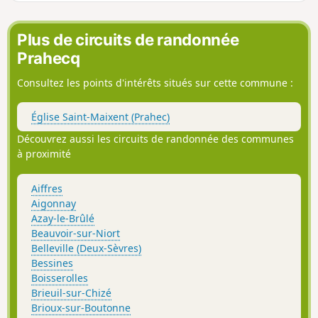
traditionnel et un patrimoine naturel plaisant.
Plus de circuits de randonnée
Prahecq
Consultez les points d'intérêts situés sur cette commune :
Église Saint-Maixent (Prahec)
Découvrez aussi les circuits de randonnée des communes
à proximité
Aiffres
Aigonnay
Azay-le-Brûlé
Beauvoir-sur-Niort
Belleville (Deux-Sèvres)
Bessines
Boisserolles
Brieuil-sur-Chizé
Brioux-sur-Boutonne