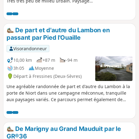
Très très peu de milieu urbain. Paysages
variés.
De part et d'autre du Lambon en
passant par Pied l'Ouaille
Visorandonneur
10,00 km
+87 m
-94 m
3h 05
Moyenne
Départ à Fressines (Deux-Sèvres)
Une agréable randonnée de part et d'autre du Lambon à la
porte de Niort dans une campagne méconnue, tranquille
aux paysages variés. Ce parcours permet également de
découvrir un patrimoine bâti ancien de grande qualité avec
de belles propriétés, un pigeonnier, etc.
De Marigny au Grand Mauduit par le
GR®36