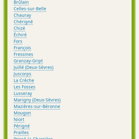
Brûlain
Celles-sur-Belle
Chauray
Chérigné
Chizé
Échiré
Fors
François
Fressines
Granzay-Gript
Juillé (Deux-Sèvres)
Juscorps
La Crèche
Les Fosses
Lusseray
Marigny (Deux-Sèvres)
Mazières-sur-Béronne
Mougon
Niort
Périgné
Prailles
Prissé-la-Charrière