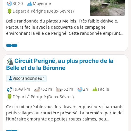
3h 20
Moyenne
Départ à Périgné (Deux-Sèvres)
Belle randonnée du plateau Mellois. Très faible dénivelé.
Parcours facile avec la découverte de la campagne
environnant la ville de Périgné. Cette randonnée emprunte
de bons chemins d'exploitation, assez souvent ombragés et
donne un bel aperçu d'une zone encore bocagère du
plateau Mellois. La qualité des chemins permet de faire
également cette randonnée en VTT.
Circuit Perigné, au plus proche de la
Belle et de la Béronne
Visorandonneur
19,49 km
+52 m
-52 m
2h
Facile
Départ à Périgné (Deux-Sèvres)
Ce circuit agréable vous fera traverser plusieurs charmants
petits villages au caractère préservé. La première partie de
l’itinéraire emprunte de petites routes calmes, peu
fréquentées, idéales pour profiter sereinement du paysage.