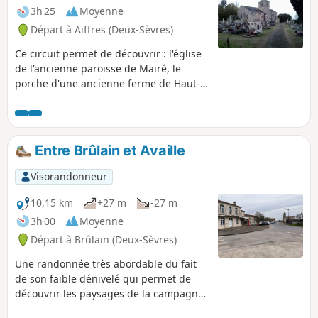
3h 25
Moyenne
Départ à Aiffres (Deux-Sèvres)
Ce circuit permet de découvrir : l'église
de l'ancienne paroisse de Mairé, le
porche d'une ancienne ferme de Haut-
Mairé, l'ancien lavoir de Bas-Mairé, la
Motte Saint-Denis, l’église Saint-Pierre et
la Croix Hosannière du XIIe siècle. Tout
cela en parcourant la campagne sur
Entre Brûlain et Availle
d'agréables chemins plats qui
traversent à plusieurs reprises la
Visorandonneur
Guirande (affluent de la Sèvre Niortaise)
10,15 km
+27 m
-27 m
3h 00
Moyenne
Départ à Brûlain (Deux-Sèvres)
Une randonnée très abordable du fait
de son faible dénivelé qui permet de
découvrir les paysages de la campagne
au Nord de Brûlain. Le parcours est