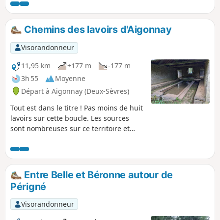
Chemins des lavoirs d'Aigonnay
Visorandonneur
11,95 km
+177 m
-177 m
3h 55
Moyenne
Départ à Aigonnay (Deux-Sèvres)
Tout est dans le titre ! Pas moins de huit
lavoirs sur cette boucle. Les sources
sont nombreuses sur ce territoire et
auraient donné son nom à la commune :
"Aigues" signifiant eau et "O'nay",
naître. Un petit ruisseau nommé
l'Aigonnay passe notamment par
Entre Belle et Béronne autour de
Écrebis où se trouvait autrefois un
Périgné
moulin ; il se jette dans le Lambon qui
coule au Sud-Ouest.
Visorandonneur