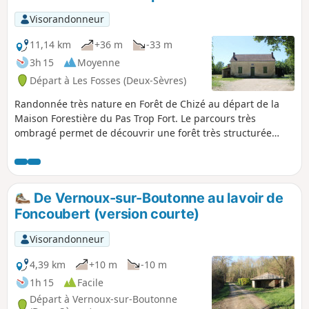
Visorandonneur
11,14 km
+36 m
-33 m
3h 15
Moyenne
Départ à Les Fosses (Deux-Sèvres)
Randonnée très nature en Forêt de Chizé au départ de la
Maison Forestière du Pas Trop Fort. Le parcours très
ombragé permet de découvrir une forêt très structurée
dans la première partie avec des allées forestières, des
chemins, etc. La seconde partie emprunte un chemin qui
serpente davantage rompant la monotonie que l'on ressent
parfois en forêt.
De Vernoux-sur-Boutonne au lavoir de
Foncoubert (version courte)
Visorandonneur
4,39 km
+10 m
-10 m
1h 15
Facile
Départ à Vernoux-sur-Boutonne