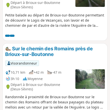
Départ à Brioux-sur-Boutonne
(Deux-Sèvres)
Petite balade au départ de Brioux-sur-Boutonne permettant
de découvrir le Logis de Vezançais, son lavoir et de
cheminer de par et d'autre de la rivière l'Aiguière de la
Liche dans une zone appelée le Grand Marais. Le circuit se
déroule sur de bons chemins, ce qui permet d'en faire une
balade familiale.
Sur le chemin des Romains près de
Brioux-sur-Boutonne
Visorandonneur
10,71 km
+42 m
-47 m
3h 10
Moyenne
Départ à Brioux-sur-Boutonne
(Deux-Sèvres)
Randonnée à proximité de Brioux-sur-Boutonne sur le
chemin des Romains offrant de beaux paysages du plateau
mellois avec un retour par la vallée de l'Aiguière. Le logis de