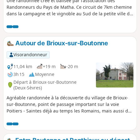
Une randonnée crée et balisée par l'association des
Randonneurs du Pays de Matha. Ce circuit de 7km chemine
dans la campagne et le vignoble au Sud de la petite ville de
Matha.
Autour de Brioux-sur-Boutonne
Visorandonneur
11,04 km
+19 m
-20 m
3h 15
Moyenne
Départ à Brioux-sur-Boutonne
(Deux-Sèvres)
Agréable randonnée à la découverte du village de Brioux-
sur-Boutonne, point de passage important sur la voie
Poitiers - Saintes déjà au temps les Romains, mais aussi de
la campagne à l'Ouest avec des paysages variés. Dans ce
beau paysage, coule la Boutonne offrant un patrimoine
naturel appréciable.