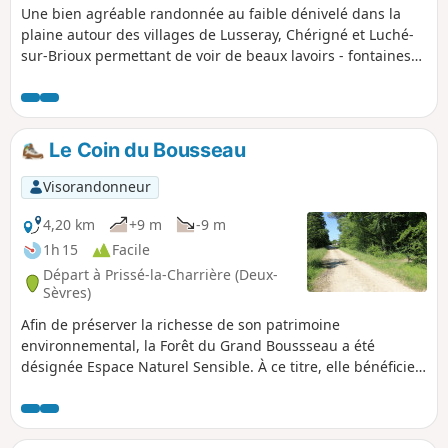
Une bien agréable randonnée au faible dénivelé dans la
plaine autour des villages de Lusseray, Chérigné et Luché-
sur-Brioux permettant de voir de beaux lavoirs - fontaines
se déversant dans la rivière le Dauphin. La qualité des
chemins (plus de 50 % du circuit) et les petites routes très
peu fréquentées (plus de 30 % du circuit) permettent un
cheminement tranquille et de profiter des ombrages et des
Le Coin du Bousseau
paysages tout au long du parcours.
Visorandonneur
4,20 km
+9 m
-9 m
1h 15
Facile
Départ à Prissé-la-Charrière (Deux-
Sèvres)
Afin de préserver la richesse de son patrimoine
environnemental, la Forêt du Grand Boussseau a été
désignée Espace Naturel Sensible. À ce titre, elle bénéficie
de la politique de préservation et d’éducation à
l’environnement du Conseil Départemental des Deux-
Sèvres. Ce petit parcours vous propose de découvrir ce