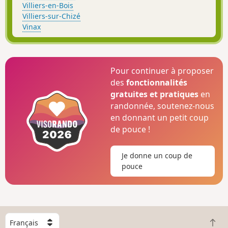
Villiers-en-Bois
Villiers-sur-Chizé
Vinax
Pour continuer à proposer
des
fonctionnalités
gratuites et pratiques
en
randonnée, soutenez-nous
en donnant un petit coup
de pouce !
Je donne un coup de
pouce
C
R