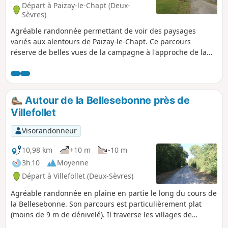
Départ à Paizay-le-Chapt (Deux-
Sèvres)
Agréable randonnée permettant de voir des paysages
variés aux alentours de Paizay-le-Chapt. Ce parcours
réserve de belles vues de la campagne à l'approche de la
forêt d'Aulnay plus au sud, le joli Bois de la Griffière, le lieu-
dit les Rompis, survivance de l'essartage du XVe siécle, le
chemin de la Rochelle qui est la trace d'une ancienne
grande voie de communication et le Puits de Pouffond.
Autour de la Bellesebonne près de
Villefollet
Visorandonneur
10,98 km
+10 m
-10 m
3h 10
Moyenne
Départ à Villefollet (Deux-Sèvres)
Agréable randonnée en plaine en partie le long du cours de
la Bellesebonne. Son parcours est particulièrement plat
(moins de 9 m de dénivelé). Il traverse les villages de
Villefollet et de Maillé.