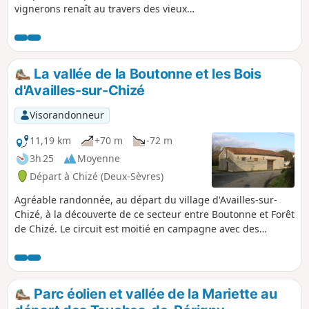
vignerons renaît au travers des vieux
chemins, des carrés de vigne et de la
Commanderie. Cette randonnée permet de
découvrir les aires de détente de la Chaume
et de la Chauvière, l’Église d’Ensigné, le
La vallée de la Boutonne et les Bois
Chemin de Contré et le Chemin Saunier, la
d'Availles-sur-Chizé
Commanderie des Templiers, les chênes de
Fief-Louis, le puits à cigogne du Lac et le trou
Visorandonneur
de l’Ormeau.
11,19 km
+70 m
-72 m
3h 25
Moyenne
Départ à Chizé (Deux-Sèvres)
Agréable randonnée, au départ du village d'Availles-sur-
Chizé, à la découverte de ce secteur entre Boutonne et Forêt
de Chizé. Le circuit est moitié en campagne avec des
paysages variés de bocage, près de la Boutonne, et de
grandes cultures, au delà, et moitié en forêt de Chizé à
l'Ouest de l'Asinerie du Baudet du Poitou.
Parc éolien et vallée de la Mariette au