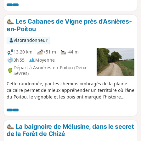
Les Cabanes de Vigne près d'Asnières-
en-Poitou
Visorandonneur
13,20 km
+51 m
-44 m
3h 55
Moyenne
Départ à Asnières-en-Poitou (Deux-
Sèvres)
Cette randonnée, par les chemins ombragés de la plaine
calcaire permet de mieux appréhender un territoire où l'âne
du Poitou, le vignoble et les bois ont marqué l'histoire.
Quelques cabanes de vigne sont visibles au cours de cette
randonnée : appelées "cantines", ces maisonnettes étaient
utilisées jadis pour s’y restaurer et ranger les outils.
La baignoire de Mélusine, dans le secret
de la Forêt de Chizé