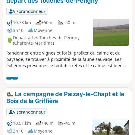
départ des Touches-de-Périgny
Visorandonneur
10,73 km
+50 m
-50 m
3h 10
Moyenne
Départ à Les Touches-de-Périgny
(Charente-Maritime)
Randonner entre vignes et forêt, profiter du calme et du
paysage, se trouver à proximité de la faune sauvage. Les
éoliennes présentes se font discrètes et le calme est bien
présent.
La campagne de Paizay-le-Chapt et le
Bois de la Griffière
Visorandonneur
10,51 km
+46 m
-46 m
3h 10
Moyenne