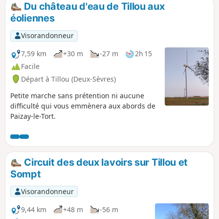
milieu protégé.
Du château d'eau de Tillou aux
éoliennes
Visorandonneur
7,59 km
+30 m
-27 m
2h 15
Facile
Départ à Tillou (Deux-Sèvres)
Petite marche sans prétention ni aucune
difficulté qui vous emmènera aux abords de
Paizay-le-Tort.
Circuit des deux lavoirs sur Tillou et
Sompt
Visorandonneur
9,44 km
+48 m
-56 m