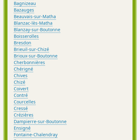
Bagnizeau
Bazauges
Beauvais-sur-Matha
Blanzac-lès-Matha
Blanzay-sur-Boutonne
Boisserolles
Bresdon
Brieuil-sur-Chizé
Brioux-sur-Boutonne
Cherbonnières
Chérigné
Chives
Chizé
Coivert
Contré
Courcelles
Cressé
Crézières
Dampierre-sur-Boutonne
Ensigné
Fontaine-Chalendray