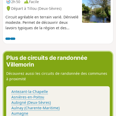
2h 50
Facile
Départ à Tillou (Deux-Sèvres)
Circuit agréable en terrain varié. Dénivelé
modeste. Permet de découvrir deux
lavoirs typiques de la région et des
aménagements hydrauliques anciens,
ainsi que la résurgence de la
Somptueuse.
Plus de circuits de randonnée
Villemorin
Découvrez aussi les circuits de randonnée des communes
à proximité
Antezant-la-Chapelle
Asnières-en-Poitou
Aubigné (Deux-Sèvres)
Aulnay (Charente-Maritime)
Aumagne