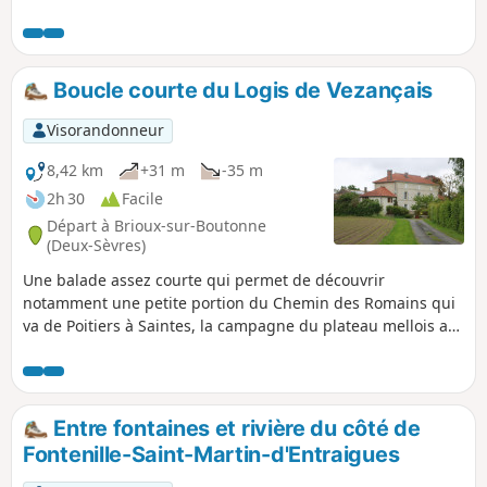
Vezançais ravira les amateurs de vieilles pierres.
Boucle courte du Logis de Vezançais
Visorandonneur
8,42 km
+31 m
-35 m
2h 30
Facile
Départ à Brioux-sur-Boutonne
(Deux-Sèvres)
Une balade assez courte qui permet de découvrir
notamment une petite portion du Chemin des Romains qui
va de Poitiers à Saintes, la campagne du plateau mellois au
nord de Brioux-sur-Boutonne, les peupleraies du bord de
l'Aiguière et du Dauphin et surtout le magnifique Logis de
Vezançais avec son pigeonnier et ses douves.
Entre fontaines et rivière du côté de
Fontenille-Saint-Martin-d'Entraigues