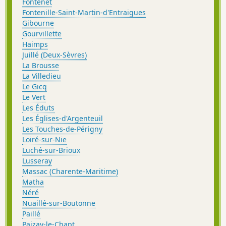
Fontenet
Fontenille-Saint-Martin-d'Entraigues
Gibourne
Gourvillette
Haimps
Juillé (Deux-Sèvres)
La Brousse
La Villedieu
Le Gicq
Le Vert
Les Éduts
Les Églises-d'Argenteuil
Les Touches-de-Périgny
Loiré-sur-Nie
Luché-sur-Brioux
Lusseray
Massac (Charente-Maritime)
Matha
Néré
Nuaillé-sur-Boutonne
Paillé
Paizay-le-Chapt