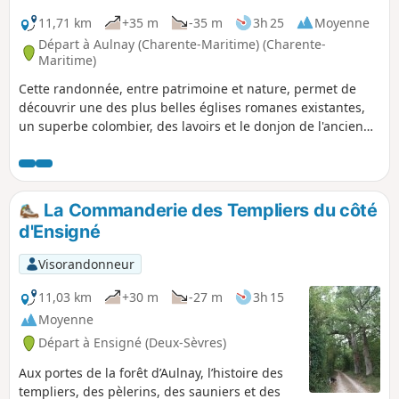
11,71 km
+35 m
-35 m
3h 25
Moyenne
Départ à Aulnay (Charente-Maritime) (Charente-
Maritime)
Cette randonnée, entre patrimoine et nature, permet de
découvrir une des plus belles églises romanes existantes,
un superbe colombier, des lavoirs et le donjon de l'ancien
château.
La Commanderie des Templiers du côté
d'Ensigné
Visorandonneur
11,03 km
+30 m
-27 m
3h 15
Moyenne
Départ à Ensigné (Deux-Sèvres)
Aux portes de la forêt d’Aulnay, l’histoire des
templiers, des pèlerins, des sauniers et des