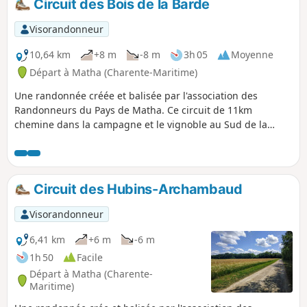
Circuit des Bois de la Barde
Visorandonneur
10,64 km
+8 m
-8 m
3h 05
Moyenne
Départ à Matha (Charente-Maritime)
Une randonnée créée et balisée par l'association des
Randonneurs du Pays de Matha. Ce circuit de 11km
chemine dans la campagne et le vignoble au Sud de la
petite ville de Matha.
Circuit des Hubins-Archambaud
Visorandonneur
6,41 km
+6 m
-6 m
1h 50
Facile
Départ à Matha (Charente-
Maritime)