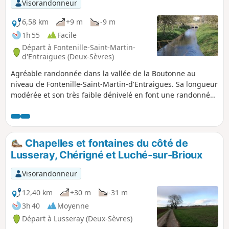
Visorandonneur
6,58 km
+9 m
-9 m
1h 55
Facile
Départ à Fontenille-Saint-Martin-
d'Entraigues (Deux-Sèvres)
Agréable randonnée dans la vallée de la Boutonne au
niveau de Fontenille-Saint-Martin-d'Entraigues. Sa longueur
modérée et son très faible dénivelé en font une randonnée
familiale. Ce circuit traverse une zone à la biodiversité
importante, notamment au niveau des Chaumes Pelés qui
est un site en réserve, hébergeant une faune diversifiée et
plusieurs espèces d'orchidées.
Chapelles et fontaines du côté de
Lusseray, Chérigné et Luché-sur-Brioux
Visorandonneur
12,40 km
+30 m
-31 m
3h 40
Moyenne
Départ à Lusseray (Deux-Sèvres)