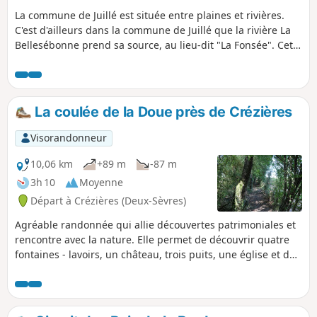
La commune de Juillé est située entre plaines et rivières.
C'est d'ailleurs dans la commune de Juillé que la rivière La
Bellesébonne prend sa source, au lieu-dit "La Fonsée". Cette
randonnée emprunte divers chemins de la commune dont
certains à l'histoire évocatrice comme le Chemin Saulnier.
La coulée de la Doue près de Crézières
Visorandonneur
10,06 km
+89 m
-87 m
3h 10
Moyenne
Départ à Crézières (Deux-Sèvres)
Agréable randonnée qui allie découvertes patrimoniales et
rencontre avec la nature. Elle permet de découvrir quatre
fontaines - lavoirs, un château, trois puits, une église et de
beaux points de vue sur ce coin de campagne du Sud Deux-
Sèvres.