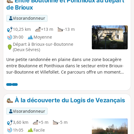
Entre Boutonne et Ponthioux au départ
de Brioux
Visorandonneur
10,25 km
+13 m
-13 m
3h 00
Moyenne
Départ à Brioux-sur-Boutonne
(Deux-Sèvres)
Une petite randonnée en plaine dans une zone bocagère
entre Boutonne et Ponthioux dans le secteur entre Brioux-
sur-Boutonne et Villefollet. Ce parcours offre un moment
apaisé dans un patrimoine naturel certain.
À la découverte du Logis de Vezançais
Visorandonneur
3,60 km
+5 m
-5 m
1h 05
Facile