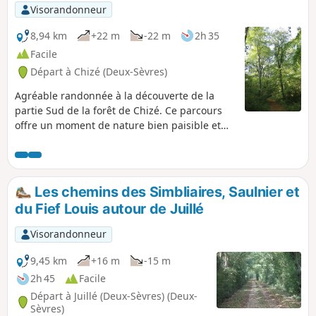
Visorandonneur
8,94 km
+22 m
-22 m
2h 35
Facile
Départ à Chizé (Deux-Sèvres)
Agréable randonnée à la découverte de la
partie Sud de la forêt de Chizé. Ce parcours
offre un moment de nature bien paisible et
ombragé dans une forêt avec des arbres
remarquables.
Les chemins des Simbliaires, Saulnier et
du Fief Louis autour de Juillé
Visorandonneur
9,45 km
+16 m
-15 m
2h 45
Facile
Départ à Juillé (Deux-Sèvres) (Deux-
Sèvres)