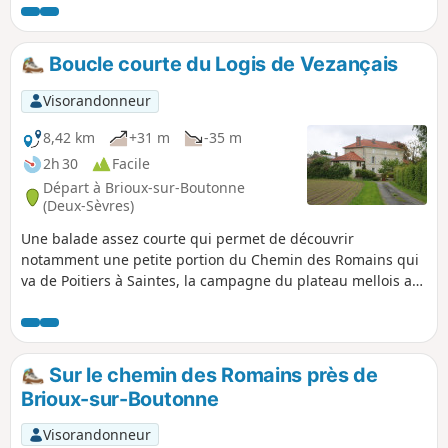
sur la plus grande partie du parcours. Peut être faite par
tous les temps.
Boucle courte du Logis de Vezançais
Visorandonneur
8,42 km
+31 m
-35 m
2h 30
Facile
Départ à Brioux-sur-Boutonne
(Deux-Sèvres)
Une balade assez courte qui permet de découvrir
notamment une petite portion du Chemin des Romains qui
va de Poitiers à Saintes, la campagne du plateau mellois au
nord de Brioux-sur-Boutonne, les peupleraies du bord de
l'Aiguière et du Dauphin et surtout le magnifique Logis de
Vezançais avec son pigeonnier et ses douves.
Sur le chemin des Romains près de
Brioux-sur-Boutonne
Visorandonneur