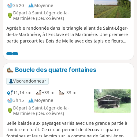
3h 20
Moyenne
Départ à Saint-Léger-de-la-
Martinière (Deux-Sèvres)
Agréable randonnée dans le triangle allant de Saint-Léger-
de-la-Martinière, à l'Enclave et la Martinière. Une première
partie parcourt les Bois de Melle avec des tapis de fleurs
magnifiques au printemps, puis un parcours dans de bons
chemins d'exploitation entre des parcelles variés offrant
une belle découverte de la nature à la porte même de
Melle.
Boucle des quatre fontaines
Visorandonneur
11,14 km
+33 m
-33 m
3h 15
Moyenne
Départ à Saint-Léger-de-la-
Martinière (Deux-Sèvres)
Belle balade aux paysages variés avec une grande partie à
l'ombre en forêt. Ce circuit permet de découvrir quatre
fontaines et leurs lavoirs sur la commune de Saint-Léger-