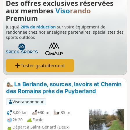
Des offres exclusives réservées
aux membres
Viso
rando
Premium
Jusqu’à
20% de réduction
sur votre équipement de
randonnée chez nos enseignes partenaires, spécialistes des
sports outdoor.
Tester gratuitement
La Berlande, sources, lavoirs et Chemin
des Romains près de Puyberland
Visorandonneur
8,00 km
+30 m
-35 m
2h 20
Facile
Départ à Saint-Génard (Deux-