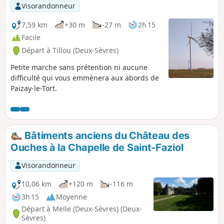
Visorandonneur
7,59 km
+30 m
-27 m
2h 15
Facile
Départ à Tillou (Deux-Sèvres)
Petite marche sans prétention ni aucune
difficulté qui vous emmènera aux abords de
Paizay-le-Tort.
Bâtiments anciens du Château des
Ouches à la Chapelle de Saint-Faziol
Visorandonneur
10,06 km
+120 m
-116 m
3h 15
Moyenne
Départ à Melle (Deux-Sèvres) (Deux-
Sèvres)