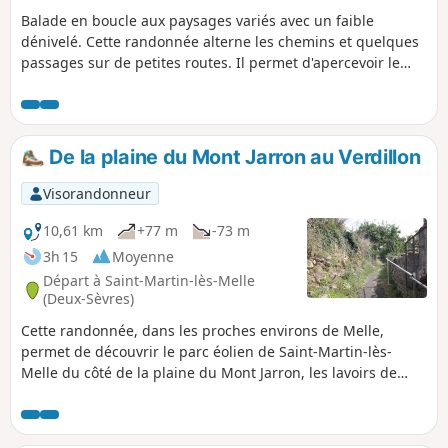
Balade en boucle aux paysages variés avec un faible
dénivelé. Cette randonnée alterne les chemins et quelques
passages sur de petites routes. Il permet d'apercevoir le
Château des Ouches, le Moulin des Ouches et la Chapelle
de Saint-Faziol.
De la plaine du Mont Jarron au Verdillon
Visorandonneur
10,61 km
+77 m
-73 m
3h 15
Moyenne
Départ à Saint-Martin-lès-Melle
(Deux-Sèvres)
Cette randonnée, dans les proches environs de Melle,
permet de découvrir le parc éolien de Saint-Martin-lès-
Melle du côté de la plaine du Mont Jarron, les lavoirs de
Font Maye et de Saint-Romans-lès-Melle, et de longer une
partie de la propriété privée du Château de Gagemont.
Attention : itinéraire modifié en fin de parcours (cf. rubrique