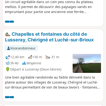
Un circuit agréable dans un coin peu connu du plateau
mellois. Il permet de découvrir des paysages variés en
empruntant pour partie une ancienne voie ferrée
transformée en chemin, en traversant des hameaux (le petit
Beauvais, la Rorserie, Etrochon) au bâti traditionnel, en
longeant parfois la Berlande avec son Moulin de Génebrie
et en terminant par la Cure du Prieuré de Mazières sur
Chapelles et fontaines du côté de
Béronne et son lavoir. Cette balade emprunte par moment
Lusseray, Chérigné et Luché-sur-Brioux
le GR®655 qui est un des chemins de Compostelle.
Visorandonneur
12,40 km
+30 m
-31 m
3h 40
Moyenne
Départ à Lusseray (Deux-Sèvres)
Une bien agréable randonnée au faible dénivelé dans la
plaine autour des villages de Lusseray, Chérigné et Luché-
sur-Brioux permettant de voir de beaux lavoirs - fontaines
se déversant dans la rivière le Dauphin. La qualité des
chemins (plus de 50 % du circuit) et les petites routes très
peu fréquentées (plus de 30 % du circuit) permettent un