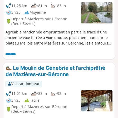
11,25 km
+81 m
-83 m
3h 25
Moyenne
Départ à Mazières-sur-Béronne
(Deux-Sèvres)
Agréable randonnée empruntant en partie le tracé d'une
ancienne voie ferrée à voie unique, puis cheminant sur le
plateau Mellois entre Mazières sur Béronne, les alentours
de Brioux sur Boutonne et Saint Romans les Melle. Elle
permet de découvrir, outre des paysages tantôt ouverts,
tantôt de bocage, une portion du Chemin de Compostelle et
un patrimoine bâti traditionnel intéressant (Moulin de
Le Moulin de Génebrie et l'archiprêtré
Gènebrie, Moulin de Turzay, maisons typiques dans les
de Mazières-sur-Béronne
hameaux traversés et des lavoirs).
Visorandonneur
11,01 km
+88 m
-92 m
3h 25
Facile
Départ à Mazières-sur-Béronne
(Deux-Sèvres)