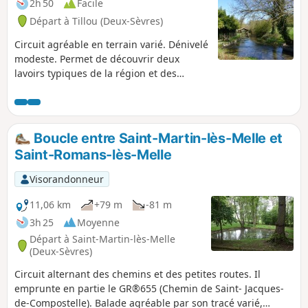
2h 50
Facile
Départ à Tillou (Deux-Sèvres)
Circuit agréable en terrain varié. Dénivelé
modeste. Permet de découvrir deux
lavoirs typiques de la région et des
aménagements hydrauliques anciens,
ainsi que la résurgence de la
Somptueuse.
Boucle entre Saint-Martin-lès-Melle et
Saint-Romans-lès-Melle
Visorandonneur
11,06 km
+79 m
-81 m
3h 25
Moyenne
Départ à Saint-Martin-lès-Melle
(Deux-Sèvres)
Circuit alternant des chemins et des petites routes. Il
emprunte en partie le GR®655 (Chemin de Saint- Jacques-
de-Compostelle). Balade agréable par son tracé varié,