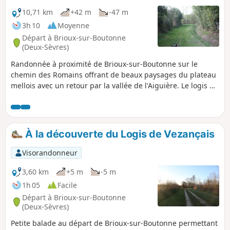
10,71 km
+42 m
-47 m
3h 10
Moyenne
Départ à Brioux-sur-Boutonne
(Deux-Sèvres)
Randonnée à proximité de Brioux-sur-Boutonne sur le
chemin des Romains offrant de beaux paysages du plateau
mellois avec un retour par la vallée de l'Aiguière. Le logis de
Vezançais ravira les amateurs de vieilles pierres.
À la découverte du Logis de Vezançais
Visorandonneur
3,60 km
+5 m
-5 m
1h 05
Facile
Départ à Brioux-sur-Boutonne
(Deux-Sèvres)
Petite balade au départ de Brioux-sur-Boutonne permettant