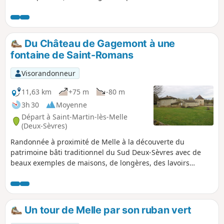
parfois vallonné, et avec malgré tout un faible dénivelé.
Du Château de Gagemont à une
fontaine de Saint-Romans
Visorandonneur
11,63 km
+75 m
-80 m
3h 30
Moyenne
Départ à Saint-Martin-lès-Melle
(Deux-Sèvres)
Randonnée à proximité de Melle à la découverte du
patrimoine bâti traditionnel du Sud Deux-Sèvres avec de
beaux exemples de maisons, de longères, des lavoirs
couverts, de sources, le Château de Gagemont et sa
chapelle mais aussi de magnifiques paysages aux cultures
variées et de petits bois découpés par la Béronne.
Un tour de Melle par son ruban vert