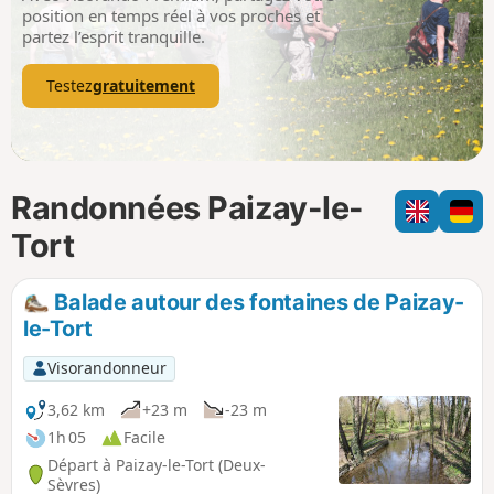
p
position en temps réel à vos proches et
partez l’esprit tranquille.
Testez
gratuitement
Randonnées Paizay-le-
Tort
Balade autour des fontaines de Paizay-
le-Tort
Visorandonneur
3,62 km
+23 m
-23 m
1h 05
Facile
Départ à Paizay-le-Tort (Deux-
Sèvres)