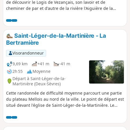
de découvrir le Logis de Vezançais, son lavoir et de
cheminer de par et d'autre de la rivière l'Aiguière de la
Liche dans une zone appelée le Grand Marais. Le circuit se
déroule sur de bons chemins, ce qui permet d'en faire une
balade familiale.
Saint-Léger-de-la-Martinière - La
Bertramière
Visorandonneur
9,69 km
+41 m
-41 m
2h 55
Moyenne
Départ à Saint-Léger-de-la-
Martinière (Deux-Sèvres)
Cette randonnée de difficulté moyenne parcourt une partie
du plateau Mellois au nord de la ville. Le point de départ est
situé devant l'église de Saint-Léger-de-la-Martinière. Le
circuit est en terrain varié alternant des passages en plaine
avec des parcours en forêts. L'essentiel du parcours est sur
des chemins de bonne qualité, seules quelques liaisons
sont sur route, notamment les traversées de Saint-Léger-