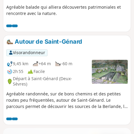
Agréable balade qui alliera découvertes patrimoniales et
rencontre avec la nature.
Autour de Saint-Génard
Visorandonneur
9,45 km
+64 m
-60 m
2h 55
Facile
Départ à Saint-Génard (Deux-
Sèvres)
Agréable randonnée, sur de bons chemins et des petites
routes peu fréquentées, autour de Saint-Génard. Le
parcours permet de découvrir les sources de la Berlande, le
vallon de la Marseillaise, le Ruisseau des Coudrières et son
vieux pont en pierre, la Minoterie du Prieuré et son lavoir
au bord de la Marseillaise. Une petite partie du circuit se
fait sur le Chemin des Romains.