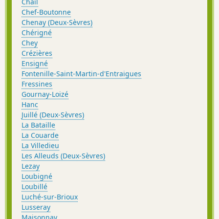
Chail
Chef-Boutonne
Chenay (Deux-Sèvres)
Chérigné
Chey
Crézières
Ensigné
Fontenille-Saint-Martin-d'Entraigues
Fressines
Gournay-Loizé
Hanc
Juillé (Deux-Sèvres)
La Bataille
La Couarde
La Villedieu
Les Alleuds (Deux-Sèvres)
Lezay
Loubigné
Loubillé
Luché-sur-Brioux
Lusseray
Maisonnay