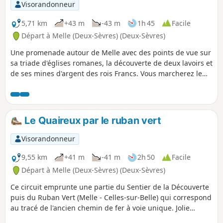
Visorandonneur
5,71 km
+43 m
-43 m
1h 45
Facile
Départ à Melle (Deux-Sèvres) (Deux-Sèvres)
Une promenade autour de Melle avec des points de vue sur
sa triade d'églises romanes, la découverte de deux lavoirs et
de ses mines d'argent des rois Francs. Vous marcherez le
long du sentier de la découverte déroulant un arboretum
unique en son genre.
Le Quaireux par le ruban vert
Visorandonneur
9,55 km
+41 m
-41 m
2h 50
Facile
Départ à Melle (Deux-Sèvres) (Deux-Sèvres)
Ce circuit emprunte une partie du Sentier de la Découverte
puis du Ruban Vert (Melle - Celles-sur-Belle) qui correspond
au tracé de l'ancien chemin de fer à voie unique. Jolie
balade sans difficulté sur des chemins larges, ombragés