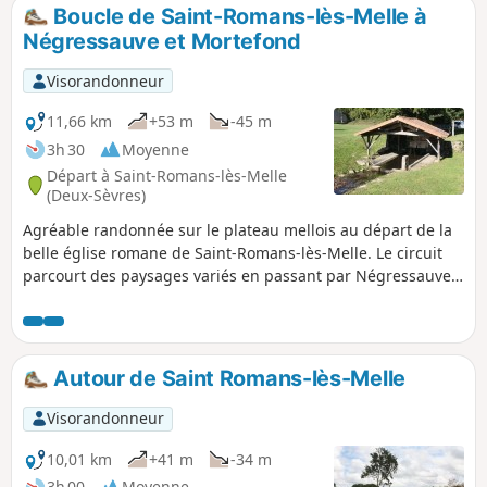
cheminement tranquille et de profiter des ombrages et des
Boucle de Saint-Romans-lès-Melle à
paysages tout au long du parcours.
Négressauve et Mortefond
Visorandonneur
11,66 km
+53 m
-45 m
3h 30
Moyenne
Départ à Saint-Romans-lès-Melle
(Deux-Sèvres)
Agréable randonnée sur le plateau mellois au départ de la
belle église romane de Saint-Romans-lès-Melle. Le circuit
parcourt des paysages variés en passant par Négressauve
et Mortefond et en empruntant de beaux chemins
d'exploitation. Une portion se déroule sur une petite route
peu empruntée. Cette randonnée emprunte également une
petite venelle à Négressauve.
Autour de Saint Romans-lès-Melle
Visorandonneur
10,01 km
+41 m
-34 m
3h 00
Moyenne