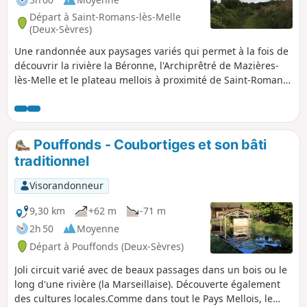
Départ à Saint-Romans-lès-Melle
(Deux-Sèvres)
Une randonnée aux paysages variés qui permet à la fois de
découvrir la rivière la Béronne, l'Archiprêtré de Mazières-
lès-Melle et le plateau mellois à proximité de Saint-Romans-
lès-Melle.
Pouffonds - Coubortiges et son bâti
traditionnel
Visorandonneur
9,30 km
+62 m
-71 m
2h 50
Moyenne
Départ à Pouffonds (Deux-Sèvres)
Joli circuit varié avec de beaux passages dans un bois ou le
long d'une rivière (la Marseillaise). Découverte également
des cultures locales.Comme dans tout le Pays Mellois, le