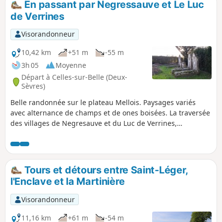
En passant par Negressauve et Le Luc
de-la-Martinière et de la Bertramière.
de Verrines
Visorandonneur
10,42 km
+51 m
-55 m
3h 05
Moyenne
Départ à Celles-sur-Belle (Deux-
Sèvres)
Belle randonnée sur le plateau Mellois. Paysages variés
avec alternance de champs et de ones boisées. La traversée
des villages de Negresauve et du Luc de Verrines,
notamment, permet d'avoir une bonne vision du bâti
traditionnel.
Tours et détours entre Saint-Léger,
l'Enclave et la Martinière
Visorandonneur
11,16 km
+61 m
-54 m