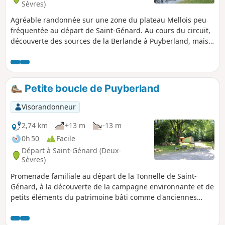
Sèvres)
Agréable randonnée sur une zone du plateau Mellois peu
fréquentée au départ de Saint-Génard. Au cours du circuit,
découverte des sources de la Berlande à Puyberland, mais
aussi une belle vue sur le Château de Melzéar au-delà de
Paizay-le-Tort.
Petite boucle de Puyberland
Visorandonneur
2,74 km
+13 m
-13 m
0h 50
Facile
Départ à Saint-Génard (Deux-
Sèvres)
Promenade familiale au départ de la Tonnelle de Saint-
Génard, à la découverte de la campagne environnante et de
petits éléments du patrimoine bâti comme d'anciennes
maisons et le lavoir source de la Berlande. La fin du circuit
se fait sur le parcours de santé et à travers une zone