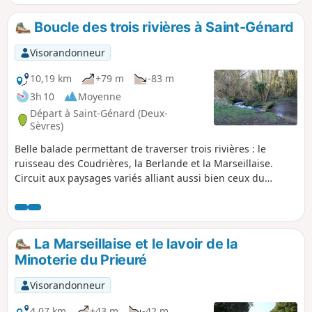
aménagée avec des tables de pique-niques au bord de la
Berlande qui serpente déjà.
Boucle des trois rivières à Saint-Génard
Visorandonneur
10,19 km
+79 m
-83 m
3h 10
Moyenne
Départ à Saint-Génard (Deux-
Sèvres)
Belle balade permettant de traverser trois rivières : le
ruisseau des Coudrières, la Berlande et la Marseillaise.
Circuit aux paysages variés alliant aussi bien ceux du
plateau mellois avec ses cultures variés que les fonds de
vallons au moment de traverser les trois rivières qui
découpent le plateau dans cette zone.
La Marseillaise et le lavoir de la
Minoterie du Prieuré
Visorandonneur
4,07 km
+43 m
-42 m