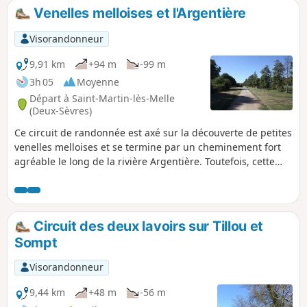
"Informations pratiques")
Venelles melloises et l'Argentière
Visorandonneur
9,91 km
+94 m
-99 m
3h 05
Moyenne
Départ à Saint-Martin-lès-Melle
(Deux-Sèvres)
Ce circuit de randonnée est axé sur la découverte de petites
venelles melloises et se termine par un cheminement fort
agréable le long de la rivière Argentière. Toutefois, cette
randonnée permet de découvrir les principaux monuments
de la ville de Melle (cf. rubrique "Pendant la randonnée ou
à proximité").
Circuit des deux lavoirs sur Tillou et
Sompt
Visorandonneur
9,44 km
+48 m
-56 m