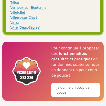
Tillou
Vernoux-sur-Boutonne
Villefollet
Villiers-sur-Chizé
Vinax
Vitré (Deux-Sèvres)
Pour continuer à proposer
des
fonctionnalités
gratuites et pratiques
en
randonnée, soutenez-nous
en donnant un petit coup
de pouce !
Je donne un coup de
pouce