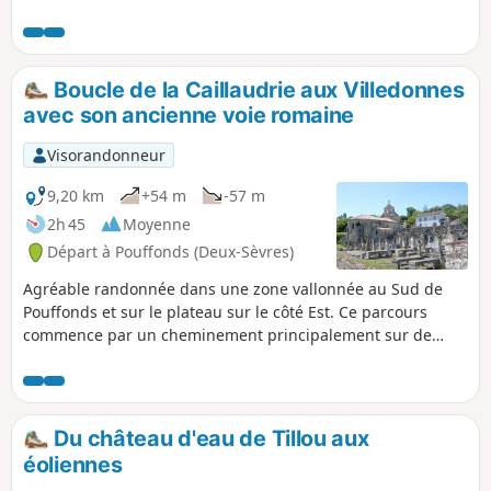
bâti traditionnel est présent avec un coup de cœur pour le
charmant village de Coubortiges. Ce circuit alterne de
larges chemins d'exploitation, quelques portions avec des
sentiers plus étroits et des liaisons sur des routes peu
Boucle de la Caillaudrie aux Villedonnes
fréquentées.
avec son ancienne voie romaine
Visorandonneur
9,20 km
+54 m
-57 m
2h 45
Moyenne
Départ à Pouffonds (Deux-Sèvres)
Agréable randonnée dans une zone vallonnée au Sud de
Pouffonds et sur le plateau sur le côté Est. Ce parcours
commence par un cheminement principalement sur de
petites routes jusqu'à la découverte du merveilleux village
de Coubortiges aux multiples maisons anciennes bien
restaurées. Il se poursuit à travers la campagne aux
multiples cultures à la recherche d'une ancienne voie
Du château d'eau de Tillou aux
romaine que l'on suit dans la deuxième partie de cette
éoliennes
sortie. Ce circuit très nature est faisable par tous temps.