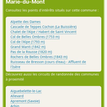
Marie-du-Mont
Consultez les points d'intérêts situés sur cette commune :
Alpette des Dames
Cascade de Teppes Cochon (La Buissière)
Chalet de l'Alpe / Habert de Saint Vincent
Col de Belles Ombres (1753 m)
Col de l'Alpe (1793 m)
Grand Manti (1842 m)
Pas de la Rousse (1820 m)
Rochers de Belles Ombres (1843 m)
Ruisseau de Bresson (cours d'eau) - Affluent de
l'Isère
Découvrez aussi les circuits de randonnée des communes
à proximité
Aiguebelette-le-Lac
Allevard
Apremont (Savoie)
Arbin