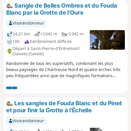
Sangle de Belles Ombres et du Fouda
Blanc par la Grotte de l'Ours
Visorandonneur
24,21 km
+2 042 m
-2 042 m
10h
Extrêmement difficile
Départ à Saint-Pierre-d'Entremont
(Savoie) (Savoie)
Randonnée de tous les superlatifs, combinant les plus
beaux paysages de Chartreuse Nord et quatre arches très
peu fréquentées ainsi que de magnifiques formations
calcaires dont le Dromadaire, les Griffes et la Grotte de
l'Ours. L'itinéraire oscille entre sentes bucoliques à peine
tracées, sangles vertigineux et vastes lapiaz et se déroule
en bonne partie hors sentiers. Cette randonnée requiert
Les sangles de Fouda Blanc et du Pinet
une bonne forme physique, lire attentivement
et pour finir la Grotte à l'Échelle
l'avertissement dans les infos pratiques.
Visorandonneur