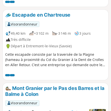
surtout la descente sur le Trou du Glaz qui avec beaucoup
nécessaire.
de neige doit être assez "chaude". Cette 1°ère° étape ne
présente aucune difficulté autre que l'orientation.
Escapade en Chartreuse
29/08/2024 : Suivre l'itinéraire balisé GR®9.
Visorandonneur
49,40 km
+3 102 m
-3 146 m
3 jours
Très difficile
Départ à Entremont-le-Vieux (Savoie)
Cette escapade consiste par la traversée de la Plagne
(hameau à proximité du Col du Granier à la Dent de Crolles
en Aller Retour. C'est une entreprise qui demande outre les
qualités physiques une certaine expérience et un matériel
adapté car on est seul loin de tout et certains passages
peuvent être dangereux. L'été c'est sans problème (mis à
part l'eau) et je vous recommande cette traversée qui peut
Mont Granier par le Pas des Barres et la
se faire en partie ou en partant d'autres points de départ,
Balme à Colon
mais c'est une autre histoire.
Visorandonneur