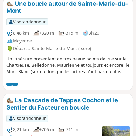
Une boucle autour de Sainte-Marie-du-
p
Mont
Visorandonneur
8,48 km
+320 m
-315 m
3h 20
Moyenne
Départ à Sainte-Marie-du-Mont (Isère)
Un itinéraire présentant de très beaux points de vue sur la
Chartreuse, Belledonne, Maurienne et toujours et encore, le
Mont Blanc (surtout lorsque les arbres n'ont pas ou plus
leur feuilles). De nombreux ruisseaux et torrents donnent
une belle ambiance, mais requièrent de bonnes
chaussures, sauf à aimer avoir les pieds humides.
Malheureusement mon descriptif semble poser des
La Cascade de Teppes Cochon et le
problèmes, donc je conseille fortement l'utilisation du GPS
Sentier du Facteur en boucle
et de la carte sur téléphone !
Visorandonneur
8,21 km
+706 m
-711 m