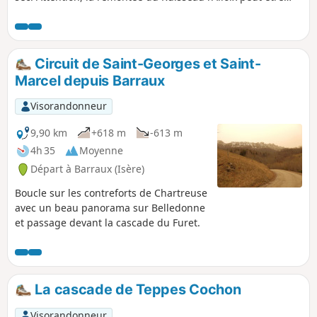
très glissante par temps de pluie. La plus grande partie du
parcours se fait sous les arbres. Agréable à faire par temps
de canicule, avec un petit arrêt en milieu de parcours pour
se restaurer au Moulin Tardy (table de pique-nique) et
Circuit de Saint-Georges et Saint-
possibilité de baignade dans l'Alloix. À faire de préférence
Marcel depuis Barraux
au printemps quand il y a beaucoup d'eau, les cascades
sont magnifiques.
Visorandonneur
9,90 km
+618 m
-613 m
4h 35
Moyenne
Départ à Barraux (Isère)
Boucle sur les contreforts de Chartreuse
avec un beau panorama sur Belledonne
et passage devant la cascade du Furet.
La cascade de Teppes Cochon
Visorandonneur