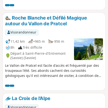
proposée prolonge ce circuit par la montée à une cascade
supplémentaire et à la Source du Guiers Vif, par le passage
escarpé du Pas Ruat avec son étonnant passage sous-roche
sortant devant la Grotte du Guiers Vif. (¹) Voir Pendant la
Roche Blanche et Défilé Magique
randonnée ou à proximité
autour du Vallon de Pratcel
Visorandonneur
11,42 km
+965 m
-956 m
8h
Très difficile
Départ à Saint-Pierre-d'Entremont
(Savoie) (Savoie)
Le Vallon de Pratcel est facile d'accès et fréquenté par des
troupeaux l'été. Ses abords cachent des curiosités
géologiques qu'il est intéressant de visiter, à condition de
savoir sortir des sentiers battus. La double boucle proposée
n'est pas simple : elle nécessite de bien chercher l'itinéraire
sur le terrain, donc un réel sens de l'orientation, et une
partie se déroule en terrain exposé, ce qui réclame un pied
La Croix de l'Alpe
sûr. Mais l'effort demandé est récompensé. Voir :
Informations pratiques
Visorandonneur