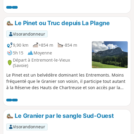
plus secrète, la désescalade de deux étroitures nécessitant
une certaine agilité doublée d'un bon sens d'orientation
dans la descente hors sentier d'un pierrier pentu. Mais ces
difficultés font tout le charme de ce retour atypique.
Le Pinet ou Truc depuis La Plagne
Visorandonneur
9,90 km
+854 m
-854 m
5h 15
Moyenne
Départ à Entremont-le-Vieux
(Savoie)
Le Pinet est un belvédère dominant les Entremonts. Moins
fréquenté que le Granier son voisin, il participe tout autant
à la Réserve des Hauts de Chartreuse et son accès par la
voie normale est bien adapté à une pratique familiale,
quelques variantes restant possibles.
Le Granier par le sangle Sud-Ouest
Visorandonneur