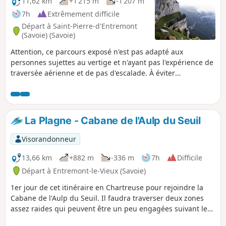
11,62 km
+1 215 m
-1 207 m
7h
Extrêmement difficile
Départ à Saint-Pierre-d'Entremont
(Savoie) (Savoie)
Attention, ce parcours exposé n'est pas adapté aux
personnes sujettes au vertige et n'ayant pas l'expérience de
traversée aérienne et de pas d'escalade. À éviter
impérativement par temps humide en raison des risques de
glissade.Cette randonnée en boucle traverse à la suite, les
sangles très aériens de Fouda Blanc et du Pinet, qui avec
plus de 3 km est le plus long de la Charteuse. Le sangle de
La Plagne - Cabane de l'Aulp du Seuil
Fouda Blanc est un peu moins exposé et plus fréquenté que
celui du Pinet. Ce dernier moins large, très souvent
Visorandonneur
herbeux, glissant par temps humide, comporte quelques
passages terreux instables, à franchir avec prudence.
13,66 km
+882 m
-336 m
7h
Difficile
L'accès à cette traversée se fait par le sentier des Varvats au
Départ à Entremont-le-Vieux (Savoie)
Pas de l'Échelle. À la sortie des sangles, on gagne le
1er jour de cet itinéraire en Chartreuse pour rejoindre la
sommet du Pinet nommé aussi Truc, puis le sentier de crête
Cabane de l'Aulp du Seuil. Il faudra traverser deux zones
rejoint le Pas de Fouda Blanc que l'on désescalade avant de
assez raides qui peuvent être un peu engagées suivant les
traverser la Grotte à l'Échelle. La descente d'un pierrier puis
conditions de neige. Le passage du col de Bellefond et
à travers bois récupère le chemin de retour.Trace gpx