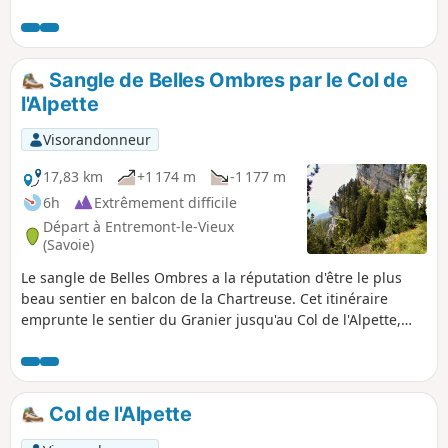
L'intérêt de cette randonnée n'est pas dans le balisage mais
plutôt dans l'atmosphère que l'on ressent dans le parcours
sur le plateau.
Sangle de Belles Ombres par le Col de
l'Alpette
Visorandonneur
17,83 km
+1 174 m
-1 177 m
6h
Extrêmement difficile
Départ à Entremont-le-Vieux
(Savoie)
Le sangle de Belles Ombres a la réputation d'être le plus
beau sentier en balcon de la Chartreuse. Cet itinéraire
emprunte le sentier du Granier jusqu'au Col de l'Alpette,
puis le GR®9 que l'on quitte à la sortie de la forêt, pour
monter sur les pentes Ouest des Rochers de Belles Ombres
tout en visant la limite bois/prairie. Sur la crête, un sentier
rejoint le Col de Belles Ombres et le versant Est. C'est le
Col de l'Alpette
début du sangle de Belles Ombres qui parcourt les falaises
dominant la vallée du Grésivaudan. Au début plutôt anodin,