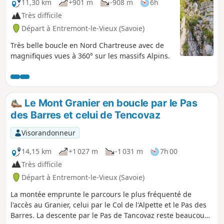
11,30 km
+901 m
-908 m
6h
Très difficile
Départ à Entremont-le-Vieux (Savoie)
Très belle boucle en Nord Chartreuse avec de
magnifiques vues à 360° sur les massifs Alpins.
Le Mont Granier en boucle par le Pas
des Barres et celui de Tencovaz
Visorandonneur
14,15 km
+1 027 m
-1 031 m
7h 00
Très difficile
Départ à Entremont-le-Vieux (Savoie)
La montée emprunte le parcours le plus fréquenté de
l'accès au Granier, celui par le Col de l'Alpette et le Pas des
Barres. La descente par le Pas de Tancovaz reste beaucoup