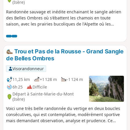
(Isère)
Randonnée sauvage et inédite enchainant le sangle aérien
des Belles Ombres où s'ébattent les chamois en toute
saison, avec les prairies bucoliques de l'Alpette où les
marmottes abondent. Cet itinéraire se déroule
principalement hors sentier, et nécessite un pied sûr et un
bon sens de l'orientation. Il est peu probable d'y rencontrer
d'autres marcheurs, sauf à la Croix de l'Alpe et sur la
Trou et Pas de la Rousse - Grand Sangle
portion de sentier qui y mène.
de Belles Ombres
Visorandonneur
11,25 km
+1 128 m
-1 124 m
6h 25
Difficile
Départ à Sainte-Marie-du-Mont
(Isère)
Voici une très belle randonnée du vertige en deux boucles
consécutives, qui est contemplative, modérément sportive
mais demandant observation, analyse et prudence. Ce
circuit est très peu fréquenté. La vraie distance est de 14