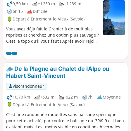
9,50 km
+1 250 m
-1 239 m
6h 15
Difficile
Départ à Entremont-le-Vieux (Savoie)
Vous avez déjà fait le Granier à de multiples
reprises et cherchez une option plus sauvage ?
C'est le topo qu'il vous faut ! Après avoir rejoint
la Balme à Colomb, vous bifurquez sur un
sangle avant de revenir, ensuite, par un sentier
sauvage sur le plateau. Vous croiserez peu de
monde et aurez une vue magistrale sur le
De la Plagne au Chalet de l'Alpe ou
Pinet et la vallée notamment !
Habert Saint-Vincent
Visorandonneur
10,70 km
+632 m
-622 m
7h
Moyenne
Départ à Entremont-le-Vieux (Savoie)
C'est une randonnée raquettes sans balisage spécifique
pour cette activité, par contre le balisage du GR® 9 est bien
existant, mais il est moins visible en conditions hivernales