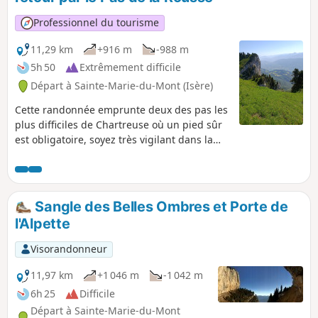
Professionnel du tourisme
11,29 km
+916 m
-988 m
5h 50
Extrêmement difficile
Départ à Sainte-Marie-du-Mont (Isère)
Cette randonnée emprunte deux des pas les
plus difficiles de Chartreuse où un pied sûr
est obligatoire, soyez très vigilant dans la
descente du Pas de la Rousse. Son point
culminant se situe tout près du Tunnel du
Trèfle et si vous êtes observateur, du tunnel,
vous pourrez apercevoir l'inaccessible Arche
Sangle des Belles Ombres et Porte de
de la Morille.
l'Alpette
Visorandonneur
11,97 km
+1 046 m
-1 042 m
6h 25
Difficile
Départ à Sainte-Marie-du-Mont