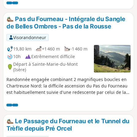
Km et le D+ 700 m, les falaises tourmentées faussant les
calculs de l'algorithme : prévoir 8 h, voire plus. Voir les
recommandations et mises en garde dans le chapitre infos
Pas du Fourneau - Intégrale du Sangle
pratiques.
de Belles Ombres - Pas de la Rousse
Visorandonneur
19,80 km
+1 460 m
-1 460 m
10h
Extrêmement difficile
Départ à Sainte-Marie-du-Mont
(Isère)
Randonnée engagée combinant 2 magnifiques boucles en
Chartreuse Nord: la difficile ascension du Pas du Fourneau
est habituellement suivie d'une redescente par celui de la
Rousse, mais ici l'itinéraire emprunte l'intégrale du Sangle
de Belles Ombres pour sortir à la Porte de l'Alpette et
revenir hors sente jusqu'à la Rousse. Cet itinéraire peu
parcouru est synonyme de rencontres avec chamois et
Le Passage du Fourneau et le Tunnel du
marmottes. Distance et dénivelé ne sont pas les seules
Trèfle depuis Pré Orcel
difficultés, il faut aussi avoir le pied sûr.