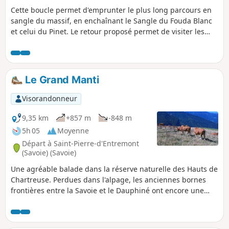
Cette boucle permet d'emprunter le plus long parcours en
sangle du massif, en enchaînant le Sangle du Fouda Blanc
et celui du Pinet. Le retour proposé permet de visiter les
sites caractéristiques du Pinet que constituent ses rochers
champignons et l'arche de sa doline. Attention, parcours
engagé : on est entre deux falaises pendant environ deux
heures où le faux pas est interdit. Terrain sec impératif.
Le Grand Manti
Visorandonneur
9,35 km
+857 m
-848 m
5h 05
Moyenne
Départ à Saint-Pierre-d'Entremont
(Savoie) (Savoie)
Une agréable balade dans la réserve naturelle des Hauts de
Chartreuse. Perdues dans l'alpage, les anciennes bornes
frontières entre la Savoie et le Dauphiné ont encore une
belle allure.