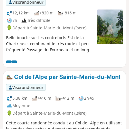
Visorandonneur
12,12 km
+820 m
-816 m
7h
Très difficile
Départ à Sainte-Marie-du-Mont (Isère)
Belle boucle sur les contreforts Est de la
Chartreuse, combinant le très raide et peu
fréquenté Passage du Fourneau et un long
parcours de crête permettant de visiter
quelques arches remarquables.
Col de l'Alpe par Sainte-Marie-du-Mont
Visorandonneur
5,38 km
+416 m
-412 m
2h 45
Moyenne
Départ à Sainte-Marie-du-Mont (Isère)
Cette courte randonnée conduit au Col de l'Alpe en utilisant
le sentier des vaches qui montent et redescendent de