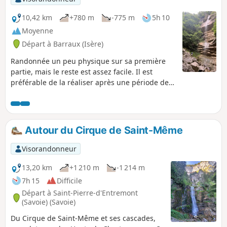
10,42 km
+780 m
-775 m
5h 10
Moyenne
Départ à Barraux (Isère)
Randonnée un peu physique sur sa première
partie, mais le reste est assez facile. Il est
préférable de la réaliser après une période de
pluie pour bénéficier au mieux des cascades.
Autour du Cirque de Saint-Même
Visorandonneur
13,20 km
+1 210 m
-1 214 m
7h 15
Difficile
Départ à Saint-Pierre-d'Entremont
(Savoie) (Savoie)
Du Cirque de Saint-Même et ses cascades,