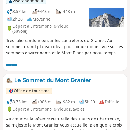
Visorandonneur
c'est à mi-parcours que se révèle toute sa beauté aérienne
impressionnante. Certaines parties descendantes et
3,57 km
+448 m
-448 m
graveleuses sont très exposées et requièrent une vigilance
2h 20
Moyenne
accrue. Le retour au Col de Belles Ombres se fait par un
Départ à Entremont-le-Vieux
facile pas d'escalade suivi d'un sentier de crête. La descente
(Savoie)
reprend l'itinéraire de montée.
Très jolie randonnée sur les contreforts du Granier. Au
sommet, grand plateau idéal pour pique-niquer, vue sur les
sommets environnants et le Mont Blanc par beau temps.
Balade familiale sans difficulté, faite avec une petite fille de
3 ans 1/2 mais qui a l'habitude de marcher car ça grimpe
raide quand même.
Le Sommet du Mont Granier
Office de tourisme
8,73 km
+986 m
-982 m
5h 20
Difficile
Départ à Entremont-le-Vieux (Savoie)
Au cœur de la Réserve Naturelle des Hauts de Chartreuse,
sa majesté le Mont Granier vous accueille. Bien que la croix