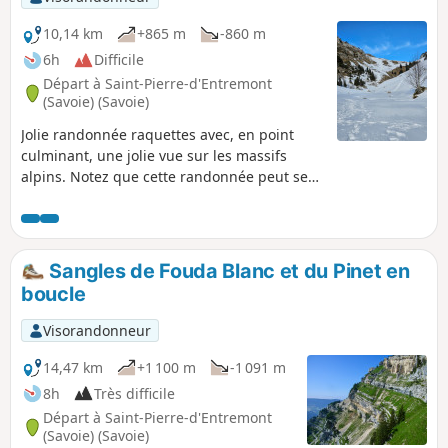
10,14 km
+865 m
-860 m
6h
Difficile
Départ à Saint-Pierre-d'Entremont
(Savoie) (Savoie)
Jolie randonnée raquettes avec, en point
culminant, une jolie vue sur les massifs
alpins. Notez que cette randonnée peut se
faire en toutes saisons.
Sangles de Fouda Blanc et du Pinet en
boucle
Visorandonneur
14,47 km
+1 100 m
-1 091 m
8h
Très difficile
Départ à Saint-Pierre-d'Entremont
(Savoie) (Savoie)