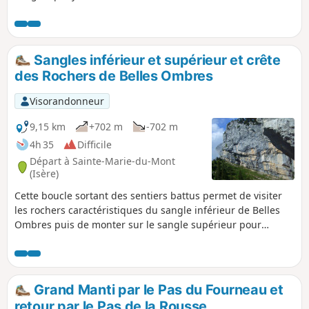
revenant par le sentier de l'aller. Notre itinéraire permet de
remonter sur la crête via quelques passages rocheux et
ainsi d'admirer les Griffes de l'Ours sous tous les angles.
Sangles inférieur et supérieur et crête
des Rochers de Belles Ombres
Visorandonneur
9,15 km
+702 m
-702 m
4h 35
Difficile
Départ à Sainte-Marie-du-Mont
(Isère)
Cette boucle sortant des sentiers battus permet de visiter
les rochers caractéristiques du sangle inférieur de Belles
Ombres puis de monter sur le sangle supérieur pour
parcourir ses cirques impressionnants, avant de se hisser
sur la crête pour revenir par les Rochers de Belles Ombres
jusqu'au col éponyme.
Grand Manti par le Pas du Fourneau et
retour par le Pas de la Rousse