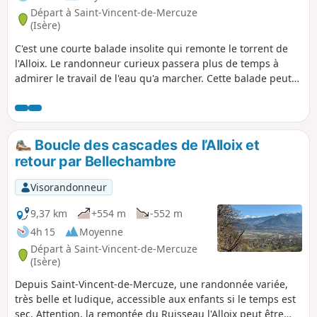
Départ à Saint-Vincent-de-Mercuze
(Isère)
C'est une courte balade insolite qui remonte le torrent de
l'Alloix. Le randonneur curieux passera plus de temps à
admirer le travail de l'eau qu'a marcher. Cette balade peut
se terminer par une errance volontaire dans les ruelles du
vieux village ou comme il est dit sur place "sur les chemins
d'autrefois" où un marquage local pourra guider le
promeneur.
Boucle des cascades de l’Alloix et
retour par Bellechambre
Visorandonneur
9,37 km
+554 m
-552 m
4h 15
Moyenne
Départ à Saint-Vincent-de-Mercuze
(Isère)
Depuis Saint-Vincent-de-Mercuze, une randonnée variée,
très belle et ludique, accessible aux enfants si le temps est
sec. Attention, la remontée du Ruisseau l'Alloix peut être