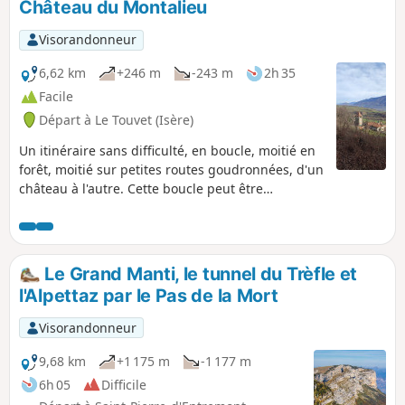
Château du Montalieu
Visorandonneur
6,62 km
+246 m
-243 m
2h 35
Facile
Départ à Le Touvet (Isère)
Un itinéraire sans difficulté, en boucle, moitié en
forêt, moitié sur petites routes goudronnées, d'un
château à l'autre. Cette boucle peut être
combinée avec une autre boucle, De la maison
forte de la Frette au Château du Touvet, en
boucle.
Le Grand Manti, le tunnel du Trèfle et
l'Alpettaz par le Pas de la Mort
Visorandonneur
9,68 km
+1 175 m
-1 177 m
6h 05
Difficile