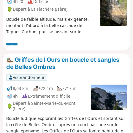
4h 20
Difficile
Départ à La Flachère (Isère)
Boucle de faible altitude, mais exigeante,
montant d'abord à la belle cascade de
Teppes Cochon, puis se hissant sur le
Plateau des Petites Roches, par le chemin
bien tracé de Pierre-Plate, avant de
traverser, à flanc de coteau, vers les Prés,
puis de redescendre sur le Grésivaudan, par
Griffes de l'Ours en boucle et sangles
le délicat Pas du Facteur.
de Belles Ombres
Visorandonneur
8,63 km
+722 m
-717 m
4h
Extrêmement difficile
Départ à Sainte-Marie-du-Mont
(Isère)
Boucle ludique explorant les Griffes de l'Ours et sortant sur
la crête de Belles Ombres après un court passage sur le
sangle éponyme. Les Griffes de l'Ours se font d'habitude en