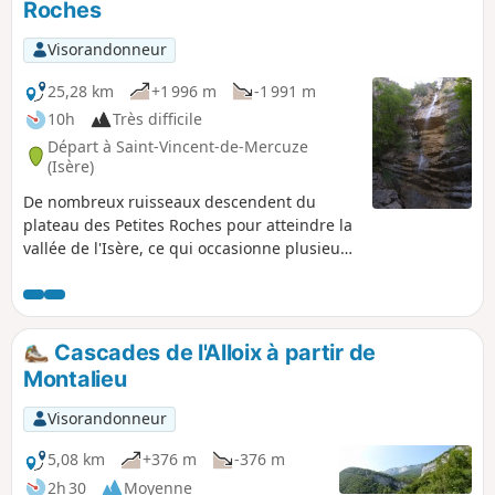
Roches
Visorandonneur
25,28 km
+1 996 m
-1 991 m
10h
Très difficile
Départ à Saint-Vincent-de-Mercuze
(Isère)
De nombreux ruisseaux descendent du
plateau des Petites Roches pour atteindre la
vallée de l'Isère, ce qui occasionne plusieurs
cascades spectaculaires. Cet itinéraire
permet de découvrir celles de l'extrémité
Nord du plateau des Petites Roches, qui ne
font pas partie de l'itinéraire du GR® de
Cascades de l'Alloix à partir de
pays "Tour des Petites Roches" qui reste plus
Montalieu
au Sud. Si la randonnée entière est trop
longue, vous pouvez vous en inspirer pour
Visorandonneur
des variantes plus faciles.
5,08 km
+376 m
-376 m
2h 30
Moyenne