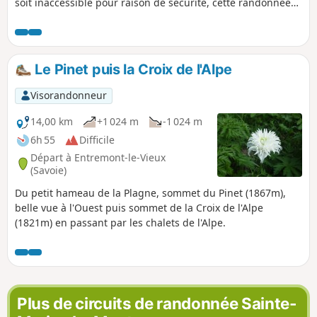
soit inaccessible pour raison de sécurité, cette randonnée
révèle une géologie étonnante et une biodiversité
remarquable.
Le Pinet puis la Croix de l'Alpe
Visorandonneur
14,00 km
+1 024 m
-1 024 m
6h 55
Difficile
Départ à Entremont-le-Vieux
(Savoie)
Du petit hameau de la Plagne, sommet du Pinet (1867m),
belle vue à l'Ouest puis sommet de la Croix de l'Alpe
(1821m) en passant par les chalets de l'Alpe.
Plus de circuits de randonnée Sainte-