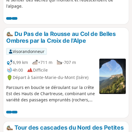
l'alpage.
Du Pas de la Rousse au Col de Belles
Ombres par la Croix de l'Alpe
Visorandonneur
6,99 km
+711 m
-707 m
4h 00
Difficile
Départ à Sainte-Marie-du-Mont (Isère)
Parcours en boucle se déroulant sur la crête
Est des Hauts de Chartreuse, combinant une
variété des passages empruntés (rochers,
forêts, alpages) et une belle vue sur
l'ensemble des Alpes. Réalisable en demi-
journée, de préférence le matin. Attention:
bien lire les informations concernant les
Tour des cascades du Nord des Petites
difficultés au § infos pratiques.