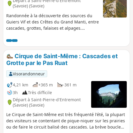
Départ à Saint-Pierre-d'Entremont
(Savoie) (Savoie)
Randonnée à la découverte des sources du
Guiers Vif et des Crêtes du Grand Manti, entre
cascades, grottes, falaises et alpages.
Attention, randonnée vertigineuse sur
certains secteurs (Pas de la Mort),
déconseillée aux personnes sujettes au
vertige et par temps humide.
Cirque de Saint-Même : Cascades et
Grotte par le Pas Ruat
Visorandonneur
4,21 km
+365 m
-361 m
3h
Très difficile
Départ à Saint-Pierre-d'Entremont
(Savoie) (Savoie)
Le Cirque de Saint-Même est très fréquenté l'été, la plupart
des visiteurs se contentant de pique-niquer sur les prairies
ou de faire le circuit balisé des cascades. La brève boucle