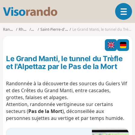
V
O
i
u
s
v
o
Randonnées
Rhône-Alpes
Savoie
Saint-Pierre-d'Entremont (Savoie)
Le Grand Manti, le tunnel du Trèfle et l'Alpettaz par le Pas de la Mort
r
r
i
a
r
n
l
d
Le Grand Manti, le tunnel du Trèfle
a
o
n
et l'Alpettaz par le Pas de la Mort
a
v
Randonnée à la découverte des sources du Guiers Vif
i
et des Crêtes du Grand Manti, entre cascades,
g
a
grottes, falaises et alpages.
t
Attention, randonnée vertigineuse sur certains
i
secteurs (
Pas de la Mort
), déconseillée aux
o
personnes sujettes au vertige et par temps humide.
n