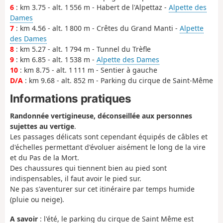
6
: km 3.75 - alt. 1 556 m - Habert de l'Alpettaz -
Alpette des
Dames
7
: km 4.56 - alt. 1 800 m - Crêtes du Grand Manti -
Alpette
des Dames
8
: km 5.27 - alt. 1 794 m - Tunnel du Trèfle
9
: km 6.85 - alt. 1 538 m -
Alpette des Dames
10
: km 8.75 - alt. 1 111 m - Sentier à gauche
D/A
: km 9.68 - alt. 852 m - Parking du cirque de Saint-Même
Informations pratiques
Randonnée vertigineuse, déconseillée aux personnes
sujettes au vertige
.
Les passages délicats sont cependant équipés de câbles et
d'échelles permettant d'évoluer aisément le long de la vire
et du Pas de la Mort.
Des chaussures qui tiennent bien au pied sont
indispensables, il faut avoir le pied sur.
Ne pas s'aventurer sur cet itinéraire par temps humide
(pluie ou neige).
A savoir
: l'été, le parking du cirque de Saint Même est