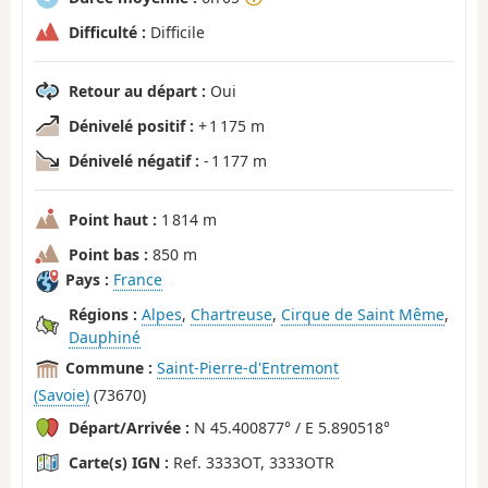
Difficulté :
Difficile
Retour au départ :
Oui
Dénivelé positif :
+ 1 175 m
Dénivelé négatif :
- 1 177 m
Point haut :
1 814 m
Point bas :
850 m
Pays :
France
Régions :
Alpes
,
Chartreuse
,
Cirque de Saint Même
,
Dauphiné
Commune :
Saint-Pierre-d'Entremont
(Savoie)
(73670)
Départ/Arrivée :
N 45.400877° / E 5.890518°
Carte(s) IGN :
Ref. 3333OT, 3333OTR