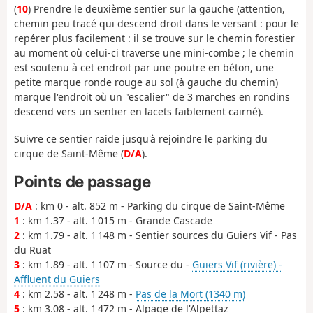
(
10
) Prendre le deuxième sentier sur la gauche (attention,
chemin peu tracé qui descend droit dans le versant : pour le
repérer plus facilement : il se trouve sur le chemin forestier
au moment où celui-ci traverse une mini-combe ; le chemin
est soutenu à cet endroit par une poutre en béton, une
petite marque ronde rouge au sol (à gauche du chemin)
marque l'endroit où un "escalier" de 3 marches en rondins
descend vers un sentier en lacets faiblement cairné).
Suivre ce sentier raide jusqu'à rejoindre le parking du
cirque de Saint-Même (
D/A
).
Points de passage
D/A
: km 0 - alt. 852 m - Parking du cirque de Saint-Même
1
: km 1.37 - alt. 1 015 m - Grande Cascade
2
: km 1.79 - alt. 1 148 m - Sentier sources du Guiers Vif - Pas
du Ruat
3
: km 1.89 - alt. 1 107 m - Source du -
Guiers Vif (rivière) -
Affluent du Guiers
4
: km 2.58 - alt. 1 248 m -
Pas de la Mort (1340 m)
5
: km 3.08 - alt. 1 472 m - Alpage de l'Alpettaz