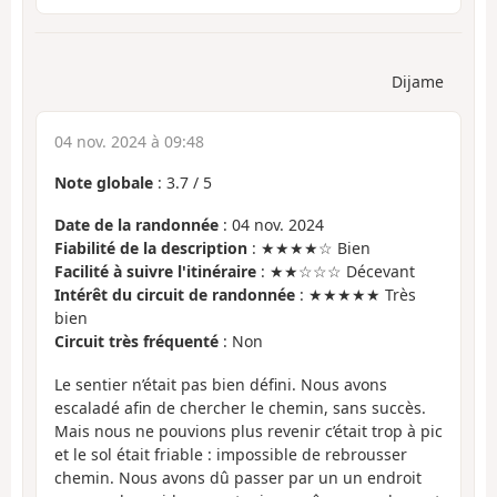
Dijame
04 nov. 2024 à 09:48
Note globale
:
3.7
/
5
Date de la randonnée
: 04 nov. 2024
Fiabilité de la description
: ★★★★☆ Bien
Facilité à suivre l'itinéraire
: ★★☆☆☆ Décevant
Intérêt du circuit de randonnée
: ★★★★★ Très
bien
Circuit très fréquenté
: Non
Le sentier n’était pas bien défini. Nous avons
escaladé afin de chercher le chemin, sans succès.
Mais nous ne pouvions plus revenir c’était trop à pic
et le sol était friable : impossible de rebrousser
chemin. Nous avons dû passer par un un endroit