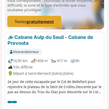
vous correspondent : choisissez la durée moyenne, la
difficulté, la zone et le type d’activités que vous
souhaitez privilégier.
Testez
gratuitement
Cabane Aulp du Seuil - Cabane de
Pravouta
Visorandonneur
10,95 km
+858 m
-917 m
8h
Très difficile
Départ à Saint-Bernard (Isère) (Isère)
2e jour de cette escapade par le Col de Bellefont pour
rejoindre le plateau de la Dent de Crolles.Descente par le
pas au dessus du Trou du Glaz puis descente sur le Col
des Ayes et remontée sur le Roc d'Arguille jusqu'au Col
de Pravouta et la cabane du même nom. ⚠️ 27/11/2025 :
Randonnée modifiée suite à un éboulement. Il n'est plus