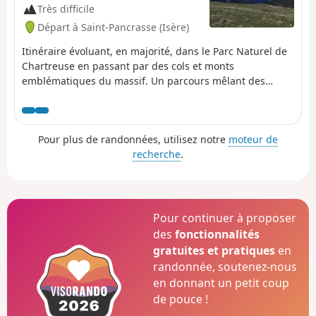
Très difficile
Départ à Saint-Pancrasse (Isère)
Itinéraire évoluant, en majorité, dans le Parc Naturel de
Chartreuse en passant par des cols et monts
emblématiques du massif. Un parcours mêlant des
montés assez raides, des passages par des plateaux, des
alpages et un village.
Pour plus de randonnées, utilisez notre
moteur de
recherche
.
Pour continuer à proposer
des
fonctionnalités
gratuites et pratiques
en
randonnée, soutenez-nous
en donnant un petit coup
de pouce !