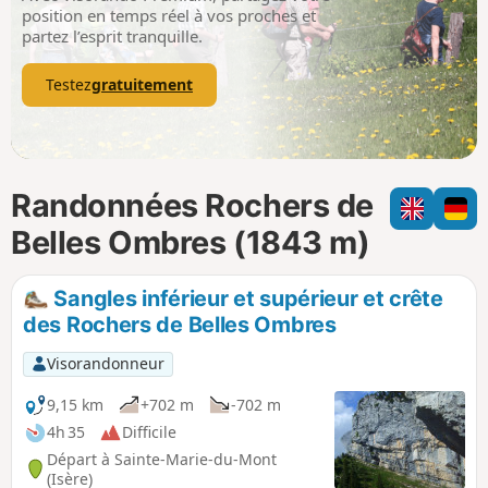
p
position en temps réel à vos proches et
partez l’esprit tranquille.
Testez
gratuitement
Randonnées Rochers de
Belles Ombres (1843 m)
Sangles inférieur et supérieur et crête
des Rochers de Belles Ombres
Visorandonneur
9,15 km
+702 m
-702 m
4h 35
Difficile
Départ à Sainte-Marie-du-Mont
(Isère)