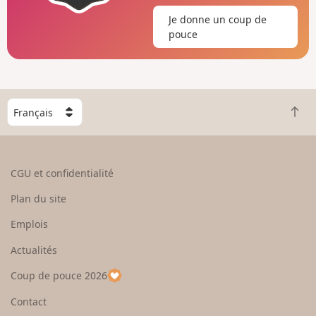
Je donne un coup de
pouce
C
R
h
e
o
t
i
o
s
CGU et confidentialité
u
i
r
s
Plan du site
e
s
n
e
Emplois
h
z
Actualités
a
u
u
n
Coup de pouce 2026
t
p
a
Contact
y