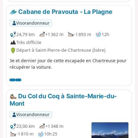
(Remarque d'un randonneur) en date du 18 juin 2023 :
petite partie difficile: la traversée du couloir de
Cabane de Pravouta - La Plagne
l’éboulement où il faut s’aider avec 2 cordes pour
rejoindre le chemin en forêt.
Visorandonneur
24,79 km
+1 362 m
-1 893 m
12h
Très difficile
Départ à Saint-Pierre-de-Chartreuse (Isère)
3e et dernier jour de cette escapade en Chartreuse pour
récupérer la voiture.
Du Col du Coq à Sainte-Marie-du-
Mont
Visorandonneur
23,00 km
+1 348 m
-1 810 m
10h 25