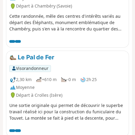
Départ à Chambéry (Savoie)
Cette randonnée, mêle des centres d'intérêts variés au
départ des Éléphants, monument emblématique de
Chambéry, puis s'en va à la rencontre du quartier des
Charmettes, cher à Jean-Jacques Rousseau. Plus haut,
c'est la Grande Montagne qui n'a rien à voir avec la haute
montagne, elle révèle toutefois des panoramas sur des
massifs lointains. La première partie s'appuie sur le
Le Pal de Fer
GR®96.
Visorandonneur
2,30 km
+610 m
-0 m
2h 25
Moyenne
Départ à Crolles (Isère)
Une sortie originale qui permet de découvrir le superbe
travail réalisé ici pour la construction du funiculaire du
Touvet. La montée se fait à pied et la descente, pour
soulager les genoux, se fait en funiculaire. (Attention) :
Ce circuit est actuellement interdit voir explications ici