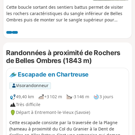
Cette boucle sortant des sentiers battus permet de visiter
les rochers caractéristiques du sangle inférieur de Belles
Ombres puis de monter sur le sangle supérieur pour
parcourir ses cirques impressionnants, avant de se hisser
sur la crête pour revenir par les Rochers de Belles Ombres
jusqu'au col éponyme.
Randonnées à proximité de Rochers
de Belles Ombres (1843 m)
Escapade en Chartreuse
Visorandonneur
49,40 km
+3 102 m
-3 146 m
3 jours
Très difficile
Départ à Entremont-le-Vieux (Savoie)
Cette escapade consiste par la traversée de la Plagne
(hameau à proximité du Col du Granier à la Dent de