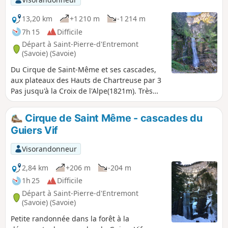
du Vertige".
13,20 km
+1 210 m
-1 214 m
7h 15
Difficile
Départ à Saint-Pierre-d'Entremont
(Savoie) (Savoie)
Du Cirque de Saint-Même et ses cascades,
aux plateaux des Hauts de Chartreuse par 3
Pas jusqu'à la Croix de l'Alpe(1821m). Très
belle vue.
Cirque de Saint Même - cascades du
Guiers Vif
Visorandonneur
2,84 km
+206 m
-204 m
1h 25
Difficile
Départ à Saint-Pierre-d'Entremont
(Savoie) (Savoie)
Petite randonnée dans la forêt à la