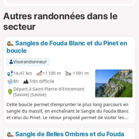
Autres randonnées dans le
secteur
Sangles de Fouda Blanc et du Pinet en
boucle
Visorandonneur
14,47 km
+1 100 m
-1 091 m
8h
Très difficile
Départ à Saint-Pierre-d'Entremont
(Savoie) (Savoie)
Cette boucle permet d'emprunter le plus long parcours en
sangle du massif, en enchaînant le Sangle du Fouda Blanc
et celui du Pinet. Le retour proposé permet de visiter les
sites caractéristiques du Pinet que constituent ses rochers
champignons et l'arche de sa doline. Attention, parcours
Sangle de Belles Ombres et du Fouda
engagé : on est entre deux falaises pendant environ deux