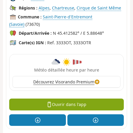
Régions :
Alpes
,
Chartreuse
,
Cirque de Saint Même
Commune :
Saint-Pierre-d'Entremont
(Savoie)
(73670)
Départ/Arrivée :
N 45.412582° / E 5.88648°
Carte(s) IGN :
Ref. 3333OT, 3333OTR
Météo détaillée heure par heure
Découvrez Visorando Premium
Ouvrir dans l'app