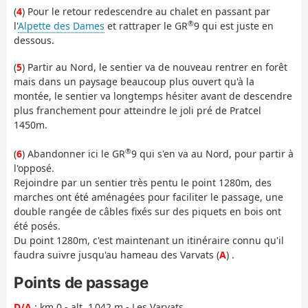
(
4
) Pour le retour redescendre au chalet en passant par
®
l'
Alpette des Dames
et rattraper le GR
9 qui est juste en
dessous.
(
5
) Partir au Nord, le sentier va de nouveau rentrer en forêt
mais dans un paysage beaucoup plus ouvert qu'à la
montée, le sentier va longtemps hésiter avant de descendre
plus franchement pour atteindre le joli pré de Pratcel
1450m.
®
(
6
) Abandonner ici le GR
9 qui s'en va au Nord, pour partir à
l'opposé.
Rejoindre par un sentier très pentu le point 1280m, des
marches ont été aménagées pour faciliter le passage, une
double rangée de câbles fixés sur des piquets en bois ont
été posés.
Du point 1280m, c'est maintenant un itinéraire connu qu'il
faudra suivre jusqu'au hameau des Varvats (
A
) .
Points de passage
D/A
: km 0 - alt. 1 042 m - Les Varvats