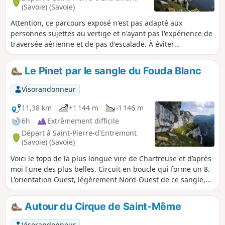
(Savoie) (Savoie)
Attention, ce parcours exposé n'est pas adapté aux
personnes sujettes au vertige et n'ayant pas l'expérience de
traversée aérienne et de pas d'escalade. À éviter
impérativement par temps humide en raison des risques de
glissade.Cette randonnée en boucle traverse à la suite, les
Le Pinet par le sangle du Fouda Blanc
sangles très aériens de Fouda Blanc et du Pinet, qui avec
plus de 3 km est le plus long de la Charteuse. Le sangle de
Visorandonneur
Fouda Blanc est un peu moins exposé et plus fréquenté que
celui du Pinet. Ce dernier moins large, très souvent
11,38 km
+1 144 m
-1 146 m
herbeux, glissant par temps humide, comporte quelques
6h
Extrêmement difficile
passages terreux instables, à franchir avec prudence.
Départ à Saint-Pierre-d'Entremont
L'accès à cette traversée se fait par le sentier des Varvats au
(Savoie) (Savoie)
Pas de l'Échelle. À la sortie des sangles, on gagne le
Voici le topo de la plus longue vire de Chartreuse et d’après
sommet du Pinet nommé aussi Truc, puis le sentier de crête
moi l'une des plus belles. Circuit en boucle qui forme un 8.
rejoint le Pas de Fouda Blanc que l'on désescalade avant de
L'orientation Ouest, légèrement Nord-Ouest de ce sangle,
traverser la Grotte à l'Échelle. La descente d'un pierrier puis
me pousse à vous recommander de partir en fin de matinée
à travers bois récupère le chemin de retour.Trace gpx
et dans ce sens pour être en fin d'aprés-midi sur les plus
nécessaire.
Autour du Cirque de Saint-Même
beaux paysages. Un autre descriptif bien plus complet se
trouve dans le livre de Pascal Sombardier "Les Randonnées
Visorandonneur