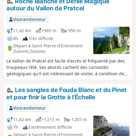
Roche Blanche et Défilé Magique
autour du Vallon de Pratcel
Visorandonneur
11,42 km
+965 m
-956 m
8h
Très difficile
Départ à Saint-Pierre-d'Entremont
(Savoie) (Savoie)
Le Vallon de Pratcel est facile d'accès et fréquenté par des
troupeaux l'été. Ses abords cachent des curiosités
géologiques qu'il est intéressant de visiter, à condition de
savoir sortir des sentiers battus. La double boucle proposée
n'est pas simple : elle nécessite de bien chercher l'itinéraire
Les sangles de Fouda Blanc et du Pinet
sur le terrain, donc un réel sens de l'orientation, et une
et pour finir la Grotte à l'Échelle
partie se déroule en terrain exposé, ce qui réclame un pied
sûr. Mais l'effort demandé est récompensé. Voir :
Visorandonneur
Informations pratiques
11,62 km
+1 215 m
-1 207 m
7h
Extrêmement difficile
Départ à Saint-Pierre-d'Entremont