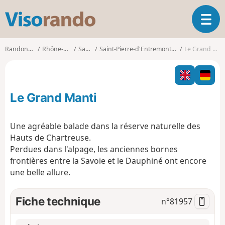
V
O
i
u
s
v
o
Randonnées
Rhône-Alpes
Savoie
Saint-Pierre-d'Entremont (Savoie)
Le Grand Manti
r
r
i
a
r
n
l
d
Le Grand Manti
a
o
n
a
Une agréable balade dans la réserve naturelle des
v
Hauts de Chartreuse.
i
Perdues dans l'alpage, les anciennes bornes
g
frontières entre la Savoie et le Dauphiné ont encore
a
t
une belle allure.
i
o
Fiche technique
n°
81957
n