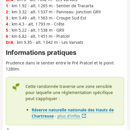
1
: km 1.92 - alt. 1 265 m - Sentier de Tracarta
2
: km 3.32 - alt. 1 537 m - Panneau- Jonction GR9
3
: km 3.49 - alt. 1 563 m - Croupe Sud Est
4
: km 4.3 - alt. 1 793 m - Crête
5
: km 5.22 - alt. 1 538 m - GR9
6
: km 6.82 - alt. 1 451 m - Pratcel
D/A
: km 9.35 - alt. 1 042 m - Les Varvats
Informations pratiques
Prudence dans le sentier entre le Pré Pratcel et le point
1280m.
Cette randonnée traverse une zone sensible
pour laquelle une réglementation spécifique
peut s'appliquer :
Réserve naturelle nationale des Hauts de
Chartreuse
-
plus d'infos