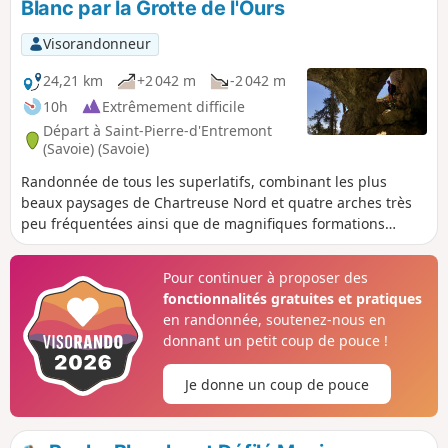
Blanc par la Grotte de l'Ours
heures où le faux pas est interdit. Terrain sec impératif.
Visorandonneur
24,21 km
+2 042 m
-2 042 m
10h
Extrêmement difficile
Départ à Saint-Pierre-d'Entremont
(Savoie) (Savoie)
Randonnée de tous les superlatifs, combinant les plus
beaux paysages de Chartreuse Nord et quatre arches très
peu fréquentées ainsi que de magnifiques formations
calcaires dont le Dromadaire, les Griffes et la Grotte de
l'Ours. L'itinéraire oscille entre sentes bucoliques à peine
Pour continuer à proposer des
tracées, sangles vertigineux et vastes lapiaz et se déroule
fonctionnalités gratuites et pratiques
en bonne partie hors sentiers. Cette randonnée requiert
en randonnée, soutenez-nous en
une bonne forme physique, lire attentivement
donnant un petit coup de pouce !
l'avertissement dans les infos pratiques.
Je donne un coup de pouce