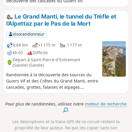
découverte des cascades du Guiers Vif.
Le Grand Manti, le tunnel du Trèfle et
l'Alpettaz par le Pas de la Mort
Visorandonneur
9,68 km
+1 175 m
-1 177 m
6h 05
Difficile
Départ à Saint-Pierre-d'Entremont
(Savoie) (Savoie)
Randonnée à la découverte des sources du
Guiers Vif et des Crêtes du Grand Manti, entre
cascades, grottes, falaises et alpages.
Attention, randonnée vertigineuse sur
certains secteurs (Pas de la Mort),
Pour plus de randonnées, utilisez notre
moteur de recherche
déconseillée aux personnes sujettes au
.
vertige et par temps humide.
Les descriptions et la trace GPS de ce circuit restent la
propriété de leur auteur. Ne pas les copier sans son