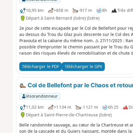
10,95 km
+858 m
-917 m
8h
Très diff
Départ à Saint-Bernard (Isère) (Isère)
2e jour de cette escapade par le Col de Bellefont pour re
au dessus du Trou du Glaz puis descente sur le Col des A
Pravouta et la cabane du même nom. ⚠️ 27/11/2025 : Rand
possible d'emprunter le chemin passant par le Trou du G
raison des risques élevés de remobilisation et de chute d
Chartreuse a pris un arrêté municipal pour fermer plusie
rando). Pour une ascension de la Dent de Crolles, il est po
Télécharger le PDF
Télécharger le GPX
pouvez également passer par les cascades du Guiers pour
Col de Bellefont par le Chaos et retou
Visorandonneur
11,02 km
+1 134 m
-1 121 m
6h 25
Di
Départ à Saint-Pierre-de-Chartreuse (Isère)
Belle randonnée sauvage, au cœur de la Chartreuse et a
son de la cascade et du Guiers naissant, montée dans la