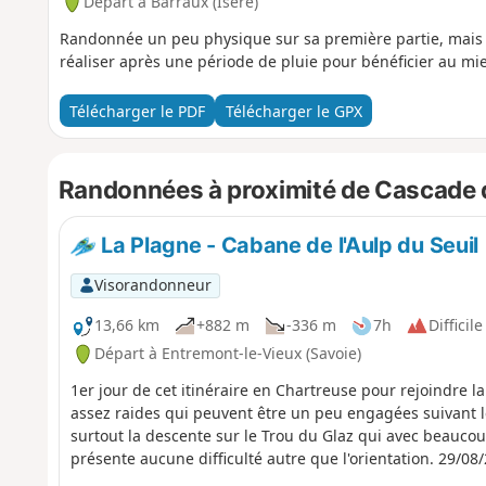
Départ à Barraux (Isère)
Randonnée un peu physique sur sa première partie, mais le 
réaliser après une période de pluie pour bénéficier au mi
Télécharger le PDF
Télécharger le GPX
Randonnées à proximité de Cascade 
La Plagne - Cabane de l'Aulp du Seuil
Visorandonneur
13,66 km
+882 m
-336 m
7h
Difficile
Départ à Entremont-le-Vieux (Savoie)
1er jour de cet itinéraire en Chartreuse pour rejoindre l
assez raides qui peuvent être un peu engagées suivant l
surtout la descente sur le Trou du Glaz qui avec beaucou
présente aucun