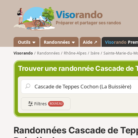
V
i
s
o
r
a
Outils
Randonnées
Aide ↗
Viso
rando
Pre
n
Visorando
Randonnées
Rhône-Alpes
Isère
Sainte-Marie-du-M
d
o
Trouver une randonnée Cascade de T
Filtres
NOUVEAU
Randonnées Cascade de Tep