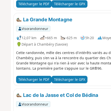
Télécharger le PDF
Télécharger le GPX
La Grande Montagne
Visorandonneur
12,07 km
+665 m
-625 m
5h 20
Moy
Départ à Chambéry (Savoie)
Cette randonnée, mêle des centres d'intérêts variés a
Chambéry, puis s'en va à la rencontre du quartier des Ch
Grande Montagne qui n'a rien à voir avec la haute monta
lointains. La première partie s'appuie sur le GR®96.
Télécharger le PDF
Télécharger le GPX
Lac de la Jasse et Col de Bédina
Visorandonneur