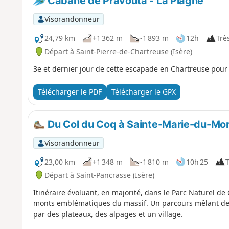
Cabane de Pravouta - La Plagne
Visorandonneur
24,79 km
+1 362 m
-1 893 m
12h
Très
Départ à Saint-Pierre-de-Chartreuse (Isère)
3e et dernier jour de cette escapade en Chartreuse pour 
Télécharger le PDF
Télécharger le GPX
Du Col du Coq à Sainte-Marie-du-Mo
Visorandonneur
23,00 km
+1 348 m
-1 810 m
10h 25
T
Départ à Saint-Pancrasse (Isère)
Itinéraire évoluant, en majorité, dans le Parc Naturel de
monts emblématiques du massif. Un parcours mêlant de
par des plateaux, des alpages et un village.