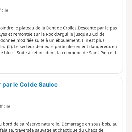
icile
joindre le plateau de la Dent de Crolles.Descente par le pas
yes et remontée sur le Roc d'Arguille jusqu'au Col de
onnée modifiée suite à un éboulement. Il n'est plus
laz (5). Le secteur demeure particulièrement dangereux en
e blocs. Suite à cet incident, la commune de Saint-Pierre de
urs sentiers de randonnée (pédestre, raquettes, ski de
ssible de passer l’itinéraire par le Pas de l’Oeille. Vous
 retrouver (A).
r par le Col de Saulce
fficile
u bord de sa réserve naturelle. Démarrage en sous-bois, au
 falaise, traversée sauvage et chaotique du Chaos de