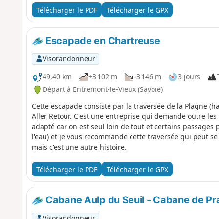
Télécharger le PDF
Télécharger le GPX
Escapade en Chartreuse
Visorandonneur
49,40 km
+3 102 m
-3 146 m
3 jours
Départ à Entremont-le-Vieux (Savoie)
Cette escapade consiste par la traversée de la Plagne (h
Aller Retour. C'est une entreprise qui demande outre les
adapté car on est seul loin de tout et certains passages 
l'eau) et je vous recommande cette traversée qui peut se 
mais c'est une autre histoire.
Télécharger le PDF
Télécharger le GPX
Cabane Aulp du Seuil - Cabane de Pr
Visorandonneur