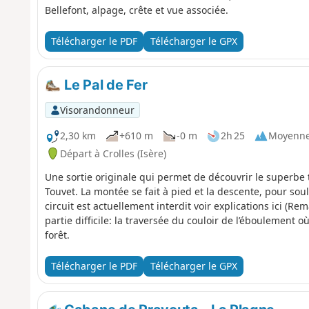
Bellefont, alpage, crête et vue associée.
Télécharger le PDF
Télécharger le GPX
Le Pal de Fer
Visorandonneur
2,30 km
+610 m
-0 m
2h 25
Moyenn
Départ à Crolles (Isère)
Une sortie originale qui permet de découvrir le superbe tr
Touvet. La montée se fait à pied et la descente, pour soula
circuit est actuellement interdit voir explications ici (R
partie difficile: la traversée du couloir de l’éboulement o
forêt.
Télécharger le PDF
Télécharger le GPX