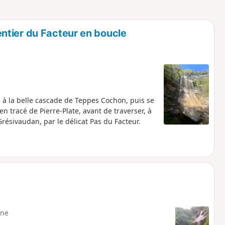
o
a
i
m
p
ntier du Facteur en boucle
d à la belle cascade de Teppes Cochon, puis se
n tracé de Pierre-Plate, avant de traverser, à
Grésivaudan, par le délicat Pas du Facteur.
ne