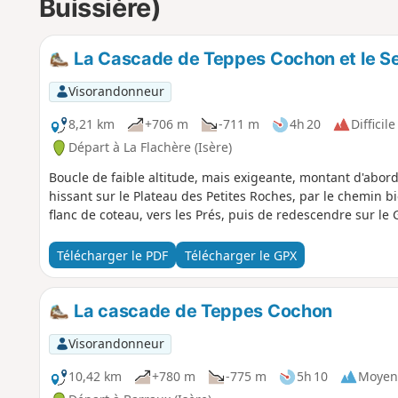
Buissière)
La Cascade de Teppes Cochon et le Se
Visorandonneur
8,21 km
+706 m
-711 m
4h 20
Difficile
Départ à La Flachère (Isère)
Boucle de faible altitude, mais exigeante, montant d'abor
hissant sur le Plateau des Petites Roches, par le chemin bie
flanc de coteau, vers les Prés, puis de redescendre sur le 
Télécharger le PDF
Télécharger le GPX
La cascade de Teppes Cochon
Visorandonneur
10,42 km
+780 m
-775 m
5h 10
Moyen