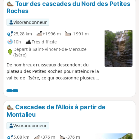
Tour des cascades du Nord des Petites
p
Roches
Visorandonneur
25,28 km
+1 996 m
-1 991 m
10h
Très difficile
Départ à Saint-Vincent-de-Mercuze
(Isère)
De nombreux ruisseaux descendent du
plateau des Petites Roches pour atteindre la
vallée de l'Isère, ce qui occasionne plusieurs
cascades spectaculaires. Cet itinéraire
permet de découvrir celles de l'extrémité
Nord du plateau des Petites Roches, qui ne
font pas partie de l'itinéraire du GR® de
Cascades de l'Alloix à partir de
pays "Tour des Petites Roches" qui reste plus
Montalieu
au Sud. Si la randonnée entière est trop
longue, vous pouvez vous en inspirer pour
Visorandonneur
des variantes plus faciles.
5,08 km
+376 m
-376 m