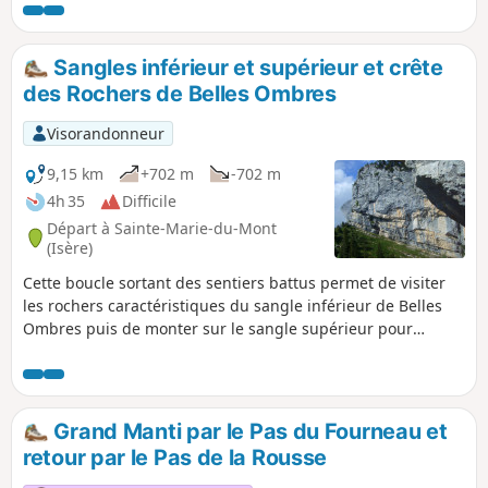
remonter sur la crête via quelques passages rocheux et
ainsi d'admirer les Griffes de l'Ours sous tous les angles.
Sangles inférieur et supérieur et crête
des Rochers de Belles Ombres
Visorandonneur
9,15 km
+702 m
-702 m
4h 35
Difficile
Départ à Sainte-Marie-du-Mont
(Isère)
Cette boucle sortant des sentiers battus permet de visiter
les rochers caractéristiques du sangle inférieur de Belles
Ombres puis de monter sur le sangle supérieur pour
parcourir ses cirques impressionnants, avant de se hisser
sur la crête pour revenir par les Rochers de Belles Ombres
jusqu'au col éponyme.
Grand Manti par le Pas du Fourneau et
retour par le Pas de la Rousse