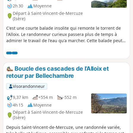
2h 30
Moyenne
Départ à Saint-Vincent-de-Mercuze
(Isère)
C'est une courte balade insolite qui remonte le torrent de
l'Alloix. Le randonneur curieux passera plus de temps à
admirer le travail de l'eau qu'a marcher. Cette balade peut
se terminer par une errance volontaire dans les ruelles du
vieux village ou comme il est dit sur place "sur les chemins
d'autrefois" où un marquage local pourra guider le
promeneur.
Boucle des cascades de l’Alloix et
retour par Bellechambre
Visorandonneur
9,37 km
+554 m
-552 m
4h 15
Moyenne
Départ à Saint-Vincent-de-Mercuze
(Isère)
Depuis Saint-Vincent-de-Mercuze, une randonnée variée,