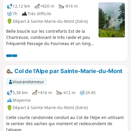
12,12 km
+820 m
-816 m
7h
Très difficile
Départ à Sainte-Marie-du-Mont (Isère)
Belle boucle sur les contreforts Est de la
Chartreuse, combinant le très raide et peu
fréquenté Passage du Fourneau et un long
parcours de crête permettant de visiter
quelques arches remarquables.
Col de l'Alpe par Sainte-Marie-du-Mont
Visorandonneur
5,38 km
+416 m
-412 m
2h 45
Moyenne
Départ à Sainte-Marie-du-Mont (Isère)
Cette courte randonnée conduit au Col de l'Alpe en utilisant
le sentier des vaches qui montent et redescendent de
l'alpage.