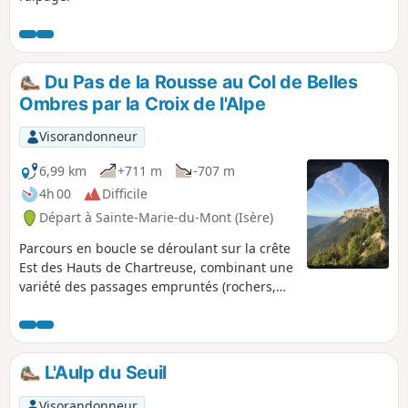
Du Pas de la Rousse au Col de Belles
Ombres par la Croix de l'Alpe
Visorandonneur
6,99 km
+711 m
-707 m
4h 00
Difficile
Départ à Sainte-Marie-du-Mont (Isère)
Parcours en boucle se déroulant sur la crête
Est des Hauts de Chartreuse, combinant une
variété des passages empruntés (rochers,
forêts, alpages) et une belle vue sur
l'ensemble des Alpes. Réalisable en demi-
journée, de préférence le matin. Attention:
bien lire les informations concernant les
L'Aulp du Seuil
difficultés au § infos pratiques.
Visorandonneur