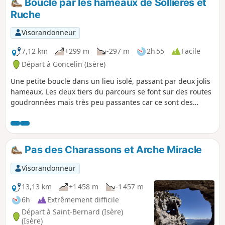
Boucle par les hameaux de Sollières et
Ruche
Visorandonneur
7,12 km
+299 m
-297 m
2h 55
Facile
Départ à Goncelin (Isère)
Une petite boucle dans un lieu isolé, passant par deux jolis
hameaux. Les deux tiers du parcours se font sur des routes
goudronnées mais très peu passantes car ce sont des
impasses.
Pas des Charassons et Arche Miracle
Visorandonneur
13,13 km
+1 458 m
-1 457 m
6h
Extrêmement difficile
Départ à Saint-Bernard (Isère)
(Isère)