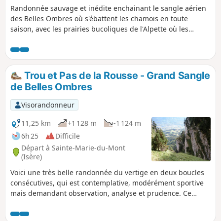
Randonnée sauvage et inédite enchainant le sangle aérien
des Belles Ombres où s'ébattent les chamois en toute
saison, avec les prairies bucoliques de l'Alpette où les
marmottes abondent. Cet itinéraire se déroule
principalement hors sentier, et nécessite un pied sûr et un
bon sens de l'orientation. Il est peu probable d'y rencontrer
d'autres marcheurs, sauf à la Croix de l'Alpe et sur la
Trou et Pas de la Rousse - Grand Sangle
portion de sentier qui y mène.
de Belles Ombres
Visorandonneur
11,25 km
+1 128 m
-1 124 m
6h 25
Difficile
Départ à Sainte-Marie-du-Mont
(Isère)
Voici une très belle randonnée du vertige en deux boucles
consécutives, qui est contemplative, modérément sportive
mais demandant observation, analyse et prudence. Ce
circuit est très peu fréquenté. La vraie distance est de 14
Km et le D+ 700 m, les falaises tourmentées faussant les