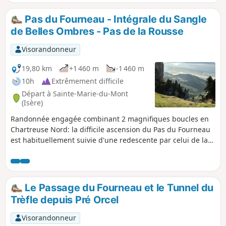
calculs de l'algorithme : prévoir 8 h, voire plus. Voir les
recommandations et mises en garde dans le chapitre infos
Pas du Fourneau - Intégrale du Sangle
pratiques.
de Belles Ombres - Pas de la Rousse
Visorandonneur
19,80 km
+1 460 m
-1 460 m
10h
Extrêmement difficile
Départ à Sainte-Marie-du-Mont
(Isère)
Randonnée engagée combinant 2 magnifiques boucles en
Chartreuse Nord: la difficile ascension du Pas du Fourneau
est habituellement suivie d'une redescente par celui de la
Rousse, mais ici l'itinéraire emprunte l'intégrale du Sangle
de Belles Ombres pour sortir à la Porte de l'Alpette et
revenir hors sente jusqu'à la Rousse. Cet itinéraire peu
parcouru est synonyme de rencontres avec chamois et
Le Passage du Fourneau et le Tunnel du
marmottes. Distance et dénivelé ne sont pas les seules
Trèfle depuis Pré Orcel
difficultés, il faut aussi avoir le pied sûr.
Visorandonneur