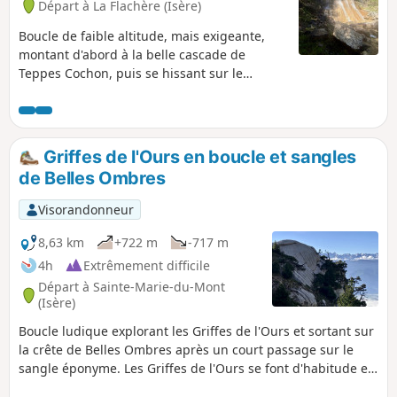
Départ à La Flachère (Isère)
Boucle de faible altitude, mais exigeante,
montant d'abord à la belle cascade de
Teppes Cochon, puis se hissant sur le
Plateau des Petites Roches, par le chemin
bien tracé de Pierre-Plate, avant de
traverser, à flanc de coteau, vers les Prés,
puis de redescendre sur le Grésivaudan, par
Griffes de l'Ours en boucle et sangles
le délicat Pas du Facteur.
de Belles Ombres
Visorandonneur
8,63 km
+722 m
-717 m
4h
Extrêmement difficile
Départ à Sainte-Marie-du-Mont
(Isère)
Boucle ludique explorant les Griffes de l'Ours et sortant sur
la crête de Belles Ombres après un court passage sur le
sangle éponyme. Les Griffes de l'Ours se font d'habitude en
revenant par le sentier de l'aller. Notre itinéraire permet de