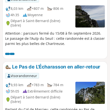
8,03 km
+807 m
-806 m
4h 35
Moyenne
Départ à Saint-Bernard (Isère)
(Isère)
Attention : parcours fermé du 15/08 à fin septembre 2026.
Le passage de l'Aulp du Seuil : cette randonnée est à classer
parmi les plus belles de Chartreuse.
Le Pas de L'Écharasson en aller-retour
Visorandonneur
9,93 km
+783 m
-784 m
5h 05
Extrêmement difficile
Départ à Saint-Bernard (Isère)
(Isère)
Partant du Col de Marcieu, cette randonnée au Pas de