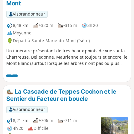
Mont
Visorandonneur
8,48 km
+320 m
-315 m
3h 20
Moyenne
Départ à Sainte-Marie-du-Mont (Isère)
Un itinéraire présentant de très beaux points de vue sur la
Chartreuse, Belledonne, Maurienne et toujours et encore, le
Mont Blanc (surtout lorsque les arbres n'ont pas ou plus
leur feuilles). De nombreux ruisseaux et torrents donnent
une belle ambiance, mais requièrent de bonnes
chaussures, sauf à aimer avoir les pieds humides.
Malheureusement mon descriptif semble poser des
La Cascade de Teppes Cochon et le
problèmes, donc je conseille fortement l'utilisation du GPS
Sentier du Facteur en boucle
et de la carte sur téléphone !
Visorandonneur
8,21 km
+706 m
-711 m
4h 20
Difficile