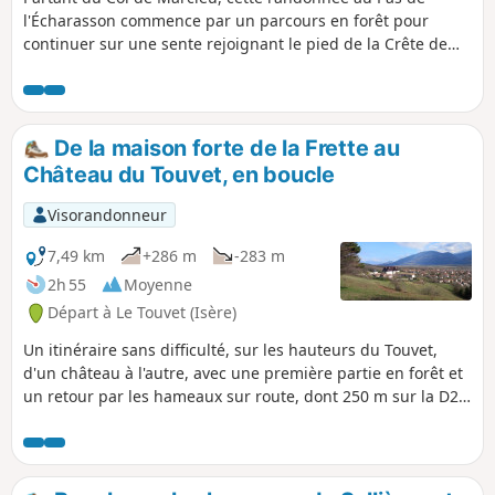
l'Écharasson commence par un parcours en forêt pour
continuer sur une sente rejoignant le pied de la Crête de
l'Alpette au niveau d'un pierrier. Après avoir surmonté sa
brèche nourricière, gravi deux ressauts rocheux on
découvre un cirque somptueux dans une ambiance
aérienne. Le parcours se poursuit sur une vire en abri sous
De la maison forte de la Frette au
roche, l'escalade d'une brèche puis d'une petite barre
Château du Touvet, en boucle
rocheuse câblée et enfin d'une arête permet de gagner la
crête et son magnifique point de vue.
Visorandonneur
7,49 km
+286 m
-283 m
2h 55
Moyenne
Départ à Le Touvet (Isère)
Un itinéraire sans difficulté, sur les hauteurs du Touvet,
d'un château à l'autre, avec une première partie en forêt et
un retour par les hameaux sur route, dont 250 m sur la D29,
mais sans danger pour autant.