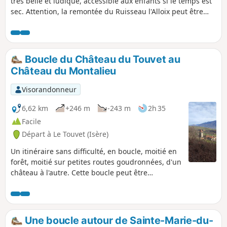
très belle et ludique, accessible aux enfants si le temps est
sec. Attention, la remontée du Ruisseau l'Alloix peut être
très glissante par temps de pluie. La plus grande partie du
parcours se fait sous les arbres. Agréable à faire par temps
de canicule, avec un petit arrêt en milieu de parcours pour
se restaurer au Moulin Tardy (table de pique-nique) et
Boucle du Château du Touvet au
possibilité de baignade dans l'Alloix. À faire de préférence
Château du Montalieu
au printemps quand il y a beaucoup d'eau, les cascades
sont magnifiques.
Visorandonneur
6,62 km
+246 m
-243 m
2h 35
Facile
Départ à Le Touvet (Isère)
Un itinéraire sans difficulté, en boucle, moitié en
forêt, moitié sur petites routes goudronnées, d'un
château à l'autre. Cette boucle peut être
combinée avec une autre boucle, De la maison
forte de la Frette au Château du Touvet, en
boucle.
Une boucle autour de Sainte-Marie-du-