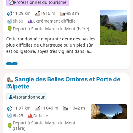
Professionnel du tourisme
11,29 km
+916 m
-988 m
5h 50
Extrêmement difficile
Départ à Sainte-Marie-du-Mont (Isère)
Cette randonnée emprunte deux des pas les
plus difficiles de Chartreuse où un pied sûr
est obligatoire, soyez très vigilant dans la
descente du Pas de la Rousse. Son point
culminant se situe tout près du Tunnel du
Trèfle et si vous êtes observateur, du tunnel,
vous pourrez apercevoir l'inaccessible Arche
Sangle des Belles Ombres et Porte de
de la Morille.
l'Alpette
Visorandonneur
11,97 km
+1 046 m
-1 042 m
6h 25
Difficile
Départ à Sainte-Marie-du-Mont
(Isère)