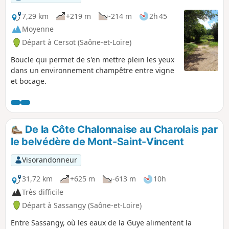
7,29 km
+219 m
-214 m
2h 45
Moyenne
Départ à Cersot (Saône-et-Loire)
Boucle qui permet de s'en mettre plein les yeux
dans un environnement champêtre entre vigne
et bocage.
De la Côte Chalonnaise au Charolais par
le belvédère de Mont-Saint-Vincent
Visorandonneur
31,72 km
+625 m
-613 m
10h
Très difficile
Départ à Sassangy (Saône-et-Loire)
Entre Sassangy, où les eaux de la Guye alimentent la