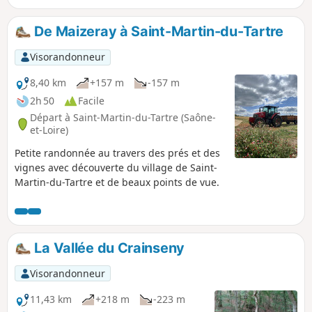
sein. Le patrimoine à découvrir est
important que ce soit à Buxy ou à Saint-
De Maizeray à Saint-Martin-du-Tartre
Gengoux-le-National, mais aussi
châteaux ou belles maisons que l'on
Visorandonneur
trouve un peu partout tout au long de la
journée.
8,40 km
+157 m
-157 m
2h 50
Facile
Départ à Saint-Martin-du-Tartre (Saône-
et-Loire)
Petite randonnée au travers des prés et des
vignes avec découverte du village de Saint-
Martin-du-Tartre et de beaux points de vue.
La Vallée du Crainseny
Visorandonneur
11,43 km
+218 m
-223 m