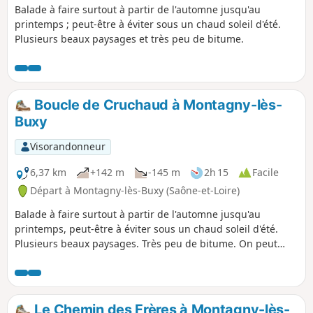
Balade à faire surtout à partir de l'automne jusqu'au
printemps ; peut-être à éviter sous un chaud soleil d'été.
Plusieurs beaux paysages et très peu de bitume.
Boucle de Cruchaud à Montagny-lès-
Buxy
Visorandonneur
6,37 km
+142 m
-145 m
2h 15
Facile
Départ à Montagny-lès-Buxy (Saône-et-Loire)
Balade à faire surtout à partir de l'automne jusqu'au
printemps, peut-être à éviter sous un chaud soleil d'été.
Plusieurs beaux paysages. Très peu de bitume. On peut
trouver des zones boueuses par temps très humide. Boucle
à faire de préférence dans le sens des aiguilles d'une
montre pour éviter les chemins boueux en descente.
Le Chemin des Frères à Montagny-lès-