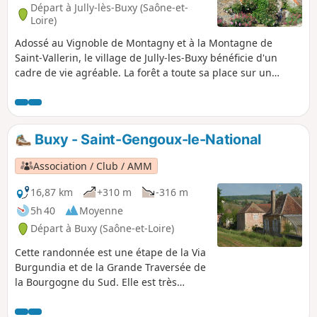
Départ à Jully-lès-Buxy (Saône-et-
Loire)
Adossé au Vignoble de Montagny et à la Montagne de
Saint-Vallerin, le village de Jully-les-Buxy bénéficie d'un
cadre de vie agréable. La forêt a toute sa place sur un
parcours plat dans sa quasi totalité qui permet au passage
de découvrir un petit château en un lieu improbable.
Buxy - Saint-Gengoux-le-National
Association / Club / AMM
16,87 km
+310 m
-316 m
5h 40
Moyenne
Départ à Buxy (Saône-et-Loire)
Cette randonnée est une étape de la Via
Burgundia et de la Grande Traversée de
la Bourgogne du Sud. Elle est très
agréable avec des paysages très ouverts
en retrait des vignes ou bien en leur