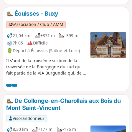
suffisamment ombragé pour s'envisager à la belle saison.
Écuisses - Buxy
Association / Club / AMM
21,04 km
+371 m
-399 m
7h 05
Difficile
Départ à Écuisses (Saône-et-Loire)
Il s'agit de la troisième section de la
traversée de la Bourgogne du sud qui
fait partie de la VIA Burgundia qui, de la
confluence de l'Yonne et de la Seine à
Montereau-Fault-Yonne, pernet de
rejoindre Macon en traversant toute la
Bourgogne. C'est aussi le chemin de la
De Collonge-en-Charollais aux Bois du
Bourgogne Eternelle où l'histoire se
Mont Saint-Vincent
mêle au patrimoine pour nous révéler
sa belle nature.
Visorandonneur
8,30 km
+177 m
-176 m