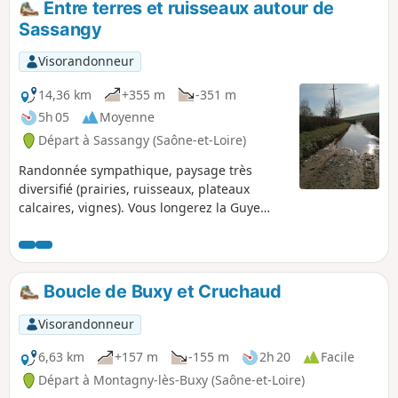
Entre terres et ruisseaux autour de
Sassangy
Visorandonneur
14,36 km
+355 m
-351 m
5h 05
Moyenne
Départ à Sassangy (Saône-et-Loire)
Randonnée sympathique, paysage très
diversifié (prairies, ruisseaux, plateaux
calcaires, vignes). Vous longerez la Guye
pour aller sur Cersot, une petite remontée
vers Montagny-lès-Buxy avec un retour par
le Mont Brogny après avoir traversé le
village de Bissey-sous-Cruchaud. À faire
Boucle de Buxy et Cruchaud
plutôt sur la période de septembre à mai
pour éviter les grosses chaleurs, très peu
Visorandonneur
d'ombre. Possibilité de la faire à la lampe
frontale en été c'est très agréable.
6,63 km
+157 m
-155 m
2h 20
Facile
Départ à Montagny-lès-Buxy (Saône-et-Loire)