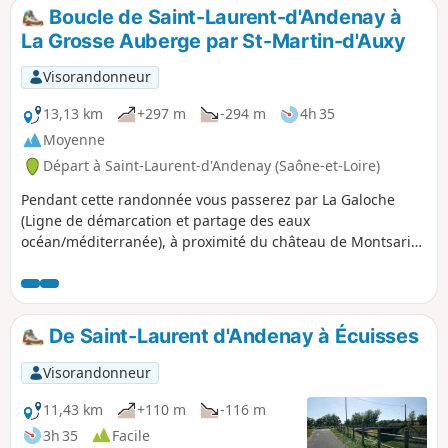
Boucle de Saint-Laurent-d'Andenay à
La Grosse Auberge par St-Martin-d'Auxy
Visorandonneur
13,13 km
+297 m
-294 m
4h 35
Moyenne
Départ à Saint-Laurent-d'Andenay (Saône-et-Loire)
Pendant cette randonnée vous passerez par La Galoche
(Ligne de démarcation et partage des eaux
océan/méditerranée), à proximité du château de Montsarin
(privé), dans plusieurs hameaux de Saint-Martin-d'Auxy et la
Grosse Auberge (hameau des Baudots)
De Saint-Laurent d'Andenay à Écuisses
Visorandonneur
11,43 km
+110 m
-116 m
3h 35
Facile