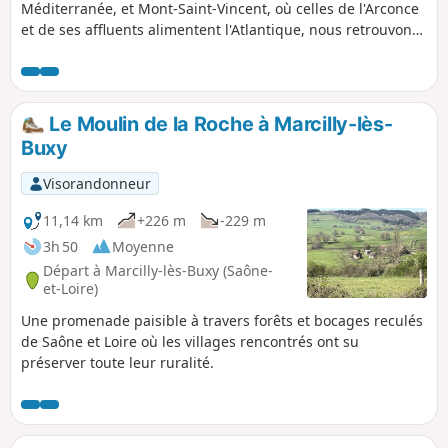
Méditerranée, et Mont-Saint-Vincent, où celles de l'Arconce
et de ses affluents alimentent l'Atlantique, nous retrouvons
la ligne de partage des eaux. On traverse trois zones
naturelles d'intérêt écologique, faunistique et floristique
(ZNIEFF). Les moines de l'abbaye de Cluny ont parsemé les
villages d'églises romanes. Le site classé du belvédère de
Le Moulin de la Roche à Marcilly-lès-
Mont-Saint-Vincent nous sert de point de mire et offre un
Buxy
panorama à 360°.
Visorandonneur
11,14 km
+226 m
-229 m
3h 50
Moyenne
Départ à Marcilly-lès-Buxy (Saône-
et-Loire)
Une promenade paisible à travers forêts et bocages reculés
de Saône et Loire où les villages rencontrés ont su
préserver toute leur ruralité.