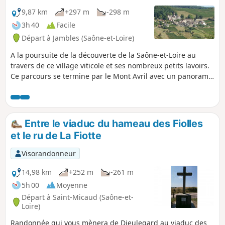
9,87 km
+297 m
-298 m
3h 40
Facile
Départ à Jambles (Saône-et-Loire)
A la poursuite de la découverte de la Saône-et-Loire au
travers de ce village viticole et ses nombreux petits lavoirs.
Ce parcours se termine par le Mont Avril avec un panorama
sur toute la vallée. Je vous conseille d'effectuer ce parcours
en automne pour en profiter pleinement.
Entre le viaduc du hameau des Fiolles
et le ru de La Fiotte
Visorandonneur
14,98 km
+252 m
-261 m
5h 00
Moyenne
Départ à Saint-Micaud (Saône-et-
Loire)
Randonnée qui vous mènera de Dieulegard au viaduc des