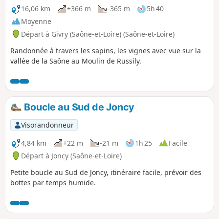
16,06 km
+366 m
-365 m
5h 40
Moyenne
Départ à Givry (Saône-et-Loire) (Saône-et-Loire)
Randonnée à travers les sapins, les vignes avec vue sur la
vallée de la Saône au Moulin de Russily.
Boucle au Sud de Joncy
Visorandonneur
4,84 km
+22 m
-21 m
1h 25
Facile
Départ à Joncy (Saône-et-Loire)
Petite boucle au Sud de Joncy, itinéraire facile, prévoir des
bottes par temps humide.