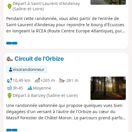
Départ à Saint-Laurent-d'Andenay
(Saône-et-Loire)
Pendant cette randonnée, vous allez partir de l'entrée de
Saint-Laurent d'Andenay pour rejoindre le bourg d'Écuisses
en longeant la RCEA (Route Centre Europe Atlantique), puis
traverser Écuisses les Sept-Écluses par la voie verte le long
du Canal du Centre. À Écuisses, vous avez les options de
visiter le Musée du Canal et la Villa Perrusson. Puis toujours
par la voie verte, vous rejoindrez le pont Jeanne Rose et
Circuit de l'Orbize
votre point de départ par la D18.
Visorandonneur
10,49 km
+265 m
-261 m
3h 45
Moyenne
Départ à Barizey (Saône-et-Loire)
Une randonnée vallonnée qui propose quelques vues bien
dégagées d'un versant à l'autre de l'Orbize au cœur du
Massif forestier de Châtel-Moron. Le parcours prend parfois
un peu de hauteur, histoire de varier le paysage mais ne
présente pas de grosses difficultés tout en restant