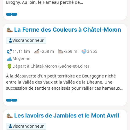
Brogny. Au loin, le Hameau perché de
Cruchaud joue les sentinelles côté Sud avant
que le parcours ne propose une échappée sur
la Plaine de Saône.
La Ferme des Couleurs à Châtel-Moron
Visorandonneur
11,11 km
+258 m
-259 m
3h 55
Moyenne
Départ à Châtel-Moron (Saône-et-Loire)
À la découverte d'un petit territoire de Bourgogne niché
entre la Vallée des Vaux et la Vallée de la Dheune. Une
succession de sentiers encaissés pour rallier ces hameaux
perdus et attachants du genre "ravitaillés par les corbeaux
".
Les lavoirs de Jambles et le Mont Avril
Visorandonneur