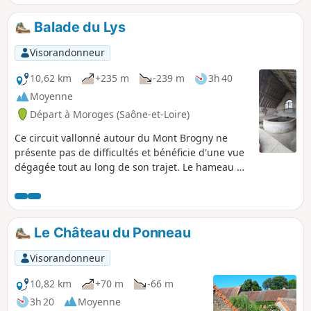
Balade du Lys
Visorandonneur
10,62 km
+235 m
-239 m
3h 40
Moyenne
Départ à Moroges (Saône-et-Loire)
Ce circuit vallonné autour du Mont Brogny ne
présente pas de difficultés et bénéficie d'une vue
dégagée tout au long de son trajet. Le hameau du
Lys niché sous une petite barre rocheuse semble
n'être là que pour surprendre le randonneur au
coin du bois.
Le Château du Ponneau
Visorandonneur
10,82 km
+70 m
-66 m
3h 20
Moyenne