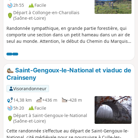
2h 55
Facile
Départ à Collonge-en-Charollais
(Saône-et-Loire)
Randonnée sympathique, en grande partie forestière, qui
comporte une section dans un petit hameau dans un air de
seul au monde. Attention, le début du Chemin du Marquis
Jean Pierson à l'entrée de la balise (8) peut être difficile
d'accès à une certaine période, généralement au printemps
quand les herbes non pas été fauchées.
Saint-Gengoux-le-National et viaduc de
Crainseny
Visorandonneur
14,38 km
+436 m
-428 m
5h 20
Facile
Départ à Saint-Gengoux-le-National
(Saône-et-Loire)
Cette randonnée s'effectue au départ de Saint-Gengoux-le-
National, cité médiévale pour se poursuivre à Culle-les-