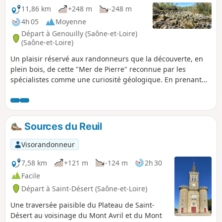
11,86 km
+248 m
-248 m
4h 05
Moyenne
Départ à Genouilly (Saône-et-Loire)
(Saône-et-Loire)
Un plaisir réservé aux randonneurs que la découverte, en
plein bois, de cette "Mer de Pierre" reconnue par les
spécialistes comme une curiosité géologique. En prenant
de l'altitude dans sa première partie, la balade propose de
larges vues sur la Vallée de la Guye vers l'Est et le secteur
des Baudots au Nord. Très ombragé, le parcours bénéficiera
ensuite de quelques échappées sur les Monts du
Sources du Reuil
Charollais. Voir informations pratiques.
Visorandonneur
7,58 km
+121 m
-124 m
2h 30
Facile
Départ à Saint-Désert (Saône-et-Loire)
Une traversée paisible du Plateau de Saint-
Désert au voisinage du Mont Avril et du Mont