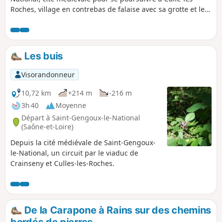
Roches, village en contrebas de falaise avec sa grotte et le
retour par un viaduc perdu dans la forêt.
Les buis
Visorandonneur
10,72 km
+214 m
-216 m
3h 40
Moyenne
Départ à Saint-Gengoux-le-National
(Saône-et-Loire)
Depuis la cité médiévale de Saint-Gengoux-
le-National, un circuit par le viaduc de
Crainseny et Culles-les-Roches.
De la Carapone à Rains sur des chemins
bordés de pierres