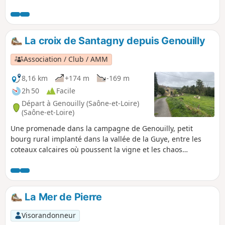
La croix de Santagny depuis Genouilly
Association / Club / AMM
8,16 km
+174 m
-169 m
2h 50
Facile
Départ à Genouilly (Saône-et-Loire)
(Saône-et-Loire)
Une promenade dans la campagne de Genouilly, petit
bourg rural implanté dans la vallée de la Guye, entre les
coteaux calcaires où poussent la vigne et les chaos
granitiques forestiers. Rivières, haies, bosquets rythment
cette randonnée qui emprunte chemins et petites routes.
La Mer de Pierre
Visorandonneur