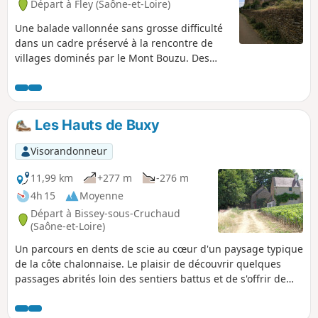
Départ à Fley (Saône-et-Loire)
Une balade vallonnée sans grosse difficulté
dans un cadre préservé à la rencontre de
villages dominés par le Mont Bouzu. Des
vues changeantes sur tout le trajet avec
notamment un plan large sur le Mont Saint-
Vincent et un passage au Château de
Pontus-de-Thyard.
Les Hauts de Buxy
Visorandonneur
11,99 km
+277 m
-276 m
4h 15
Moyenne
Départ à Bissey-sous-Cruchaud
(Saône-et-Loire)
Un parcours en dents de scie au cœur d'un paysage typique
de la côte chalonnaise. Le plaisir de découvrir quelques
passages abrités loin des sentiers battus et de s'offrir de
loin en loin une succession de jolis points de vue dont une
perspective sur la vieille ville de Buxy.