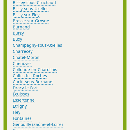
Bissey-sous-Cruchaud
Bissy-sous-Uxelles
Bissy-sur-Fley
Bresse-sur-Grosne
Burnand
Burzy
Buxy
Champagny-sous-Uxelles
Charrecey
Châtel-Moron
Chenôves
Collonge-en-Charollais
Culles-les-Roches
Curtil-sous-Burnand
Dracy-le-Fort
Écuisses
Essertenne
Étrigny
Fley
Fontaines
Genouilly (Saône-et-Loire)