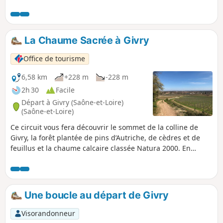
plaine de Chalon-sur-Saône, puis sur la
vallée des Vaux. Retour près des chaumes
dans le bois. Extension possible vers
Russilly.
La Chaume Sacrée à Givry
Office de tourisme
6,58 km
+228 m
-228 m
2h 30
Facile
Départ à Givry (Saône-et-Loire)
(Saône-et-Loire)
Ce circuit vous fera découvrir le sommet de la colline de
Givry, la forêt plantée de pins d’Autriche, de cèdres et de
feuillus et la chaume calcaire classée Natura 2000. En
chemin, vous découvrirez le charmant hameau de Russilly,
blotti au creux d’un vallon ouvert sur le vignoble. Cette
balade offre de multiples points de vue sur la Côte
Chalonnaise et la plaine de la Saône.
Une boucle au départ de Givry
Visorandonneur