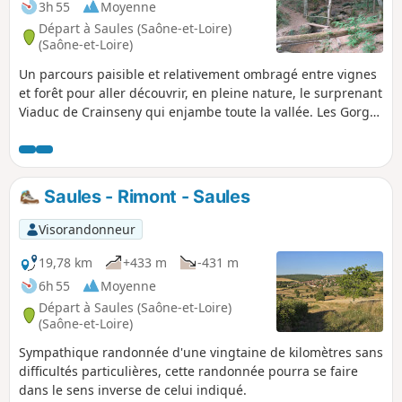
3h 55
Moyenne
Départ à Saules (Saône-et-Loire)
(Saône-et-Loire)
Un parcours paisible et relativement ombragé entre vignes
et forêt pour aller découvrir, en pleine nature, le surprenant
Viaduc de Crainseny qui enjambe toute la vallée. Les Gorges
de la Mouille, près de Culles-les-Roches, offrent un passage
plein de charme sans pour autant donner le vertige.
Saules - Rimont - Saules
Visorandonneur
19,78 km
+433 m
-431 m
6h 55
Moyenne
Départ à Saules (Saône-et-Loire)
(Saône-et-Loire)
Sympathique randonnée d'une vingtaine de kilomètres sans
difficultés particulières, cette randonnée pourra se faire
dans le sens inverse de celui indiqué.