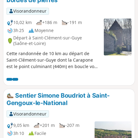
Visorandonneur
10,02 km
+186 m
-191 m
3h 25
Moyenne
Départ à Saint-Clément-sur-Guye
(Saône-et-Loire)
Cette randonnée de 10 km au départ de
Saint-Clément-sur-Guye dont la Carapone
est le point culminant (440m) en boucle vous
fera découvrir les villages de Saint-Clément-
sur-Guye (église romane classée monument
historique en 1927, une tour à l'est de
l'église), des vieux moulins (restaurés ou en
Sentier Simone Boudriot à Saint-
cours de restauration) Rains, commune de
Gengoux-le-National
Joncy (jolies maisons en pierres), Le Petit
Ballay, sa tour carrée, ses Murgers (amas de
Visorandonneur
pierres retirées des vignes), avant Corcelles
(hameau de Saint-Clément).
9,05 km
+201 m
-207 m
3h 10
Facile