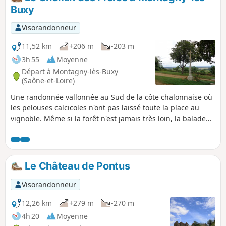
Buxy
Visorandonneur
11,52 km
+206 m
-203 m
3h 55
Moyenne
Départ à Montagny-lès-Buxy
(Saône-et-Loire)
Une randonnée vallonnée au Sud de la côte chalonnaise où
les pelouses calcicoles n'ont pas laissé toute la place au
vignoble. Même si la forêt n'est jamais très loin, la balade
bénéficie de vues bien dégagées sur la majorité du
parcours.
Le Château de Pontus
Visorandonneur
12,26 km
+279 m
-270 m
4h 20
Moyenne