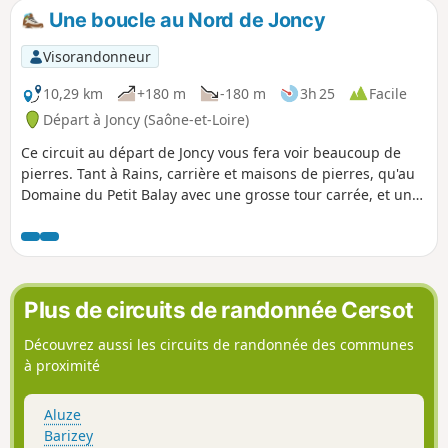
Une boucle au Nord de Joncy
Visorandonneur
10,29 km
+180 m
-180 m
3h 25
Facile
Départ à Joncy (Saône-et-Loire)
Ce circuit au départ de Joncy vous fera voir beaucoup de
pierres. Tant à Rains, carrière et maisons de pierres, qu'au
Domaine du Petit Balay avec une grosse tour carrée, et un
murger (amas de pierres retirées des vignes).
Plus de circuits de randonnée Cersot
Découvrez aussi les circuits de randonnée des communes
à proximité
Aluze
Barizey