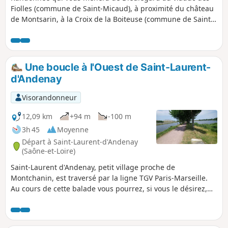
Fiolles (commune de Saint-Micaud), à proximité du château
de Montsarin, à la Croix de la Boiteuse (commune de Saint-
Laurent-d'Andenay), au ru de la Fiotte (commune de Saint-
Eusèbe) et retour au point de départ en passant près du
château des Buissons (commune de Marigny)
Une boucle à l'Ouest de Saint-Laurent-
d'Andenay
Visorandonneur
12,09 km
+94 m
-100 m
3h 45
Moyenne
Départ à Saint-Laurent-d'Andenay
(Saône-et-Loire)
Saint-Laurent d'Andenay, petit village proche de
Montchanin, est traversé par la ligne TGV Paris-Marseille.
Au cours de cette balade vous pourrez, si vous le désirez,
faire une pause pique-nique sur les berges de l'étang où
vous avez des tables à votre disposition.