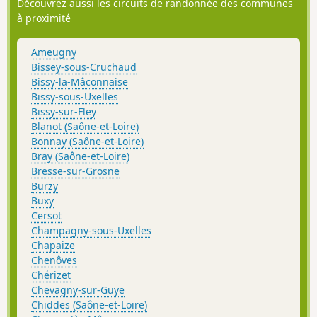
Découvrez aussi les circuits de randonnée des communes
à proximité
Ameugny
Bissey-sous-Cruchaud
Bissy-la-Mâconnaise
Bissy-sous-Uxelles
Bissy-sur-Fley
Blanot (Saône-et-Loire)
Bonnay (Saône-et-Loire)
Bray (Saône-et-Loire)
Bresse-sur-Grosne
Burzy
Buxy
Cersot
Champagny-sous-Uxelles
Chapaize
Chenôves
Chérizet
Chevagny-sur-Guye
Chiddes (Saône-et-Loire)