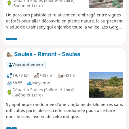
Départ à Saules (Saône-et-Loire)
(Saône-et-Loire)
Un parcours paisible et relativement ombragé entre vignes
et forêt pour aller découvrir, en pleine nature, le surprenant
Viaduc de Crainseny qui enjambe toute la vallée. Les Gorges
de la Mouille, près de Culles-les-Roches, offrent un passage
plein de charme sans pour autant donner le vertige.
Saules - Rimont - Saules
Visorandonneur
19,78 km
+433 m
-431 m
6h 55
Moyenne
Départ à Saules (Saône-et-Loire)
(Saône-et-Loire)
Sympathique randonnée d'une vingtaine de kilomètres sans
difficultés particulières, cette randonnée pourra se faire
dans le sens inverse de celui indiqué.