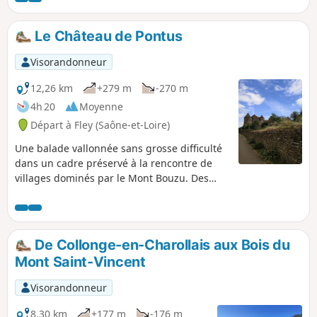
Le Château de Pontus
Visorandonneur
12,26 km
+279 m
-270 m
4h 20
Moyenne
Départ à Fley (Saône-et-Loire)
Une balade vallonnée sans grosse difficulté
dans un cadre préservé à la rencontre de
villages dominés par le Mont Bouzu. Des
vues changeantes sur tout le trajet avec
notamment un plan large sur le Mont Saint-
Vincent et un passage au Château de
Pontus-de-Thyard.
De Collonge-en-Charollais aux Bois du
Mont Saint-Vincent
Visorandonneur
8,30 km
+177 m
-176 m