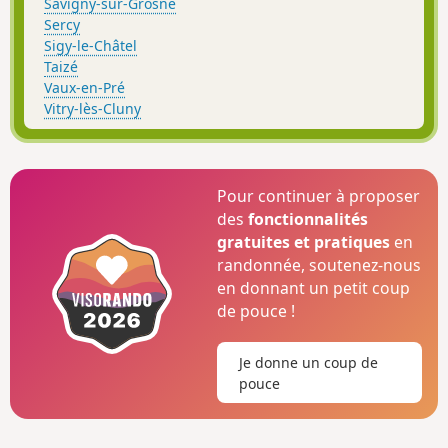
Savigny-sur-Grosne
Sercy
Sigy-le-Châtel
Taizé
Vaux-en-Pré
Vitry-lès-Cluny
Pour continuer à proposer
des
fonctionnalités
gratuites et pratiques
en
randonnée, soutenez-nous
en donnant un petit coup
de pouce !
Je donne un coup de
pouce