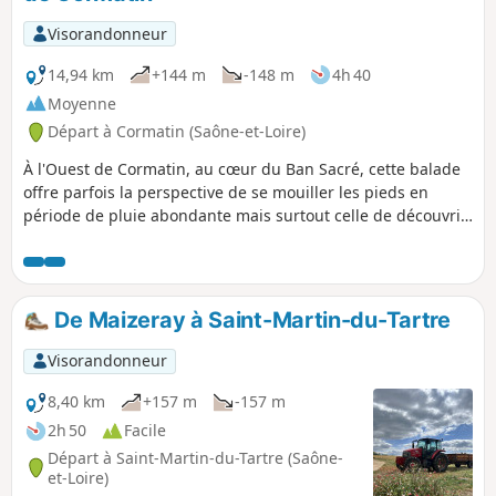
Visorandonneur
14,94 km
+144 m
-148 m
4h 40
Moyenne
Départ à Cormatin (Saône-et-Loire)
À l'Ouest de Cormatin, au cœur du Ban Sacré, cette balade
offre parfois la perspective de se mouiller les pieds en
période de pluie abondante mais surtout celle de découvrir
quelques uns des plus beaux sites clunisiens.
De Maizeray à Saint-Martin-du-Tartre
Visorandonneur
8,40 km
+157 m
-157 m
2h 50
Facile
Départ à Saint-Martin-du-Tartre (Saône-
et-Loire)