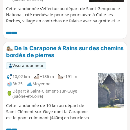
Cette randonnée s'effectue au départ de Saint-Gengoux-le-
National, cité médiévale pour se poursuivre à Culle-les-
Roches, village en contrebas de falaise avec sa grotte et le
retour par un viaduc perdu dans la forêt.
De la Carapone à Rains sur des chemins
bordés de pierres
Visorandonneur
10,02 km
+186 m
-191 m
3h 25
Moyenne
Départ à Saint-Clément-sur-Guye
(Saône-et-Loire)
Cette randonnée de 10 km au départ de
Saint-Clément-sur-Guye dont la Carapone
est le point culminant (440m) en boucle vous
fera découvrir les villages de Saint-Clément-
sur-Guye (église romane classée monument