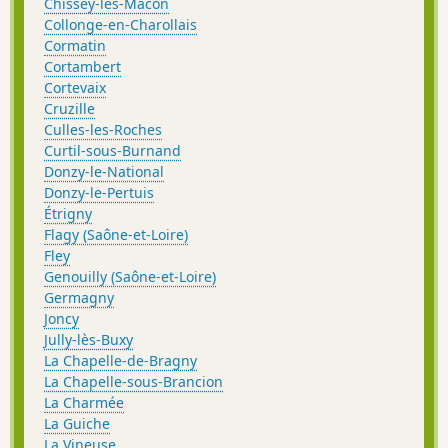
Chissey-lès-Mâcon
Collonge-en-Charollais
Cormatin
Cortambert
Cortevaix
Cruzille
Culles-les-Roches
Curtil-sous-Burnand
Donzy-le-National
Donzy-le-Pertuis
Étrigny
Flagy (Saône-et-Loire)
Fley
Genouilly (Saône-et-Loire)
Germagny
Joncy
Jully-lès-Buxy
La Chapelle-de-Bragny
La Chapelle-sous-Brancion
La Charmée
La Guiche
La Vineuse