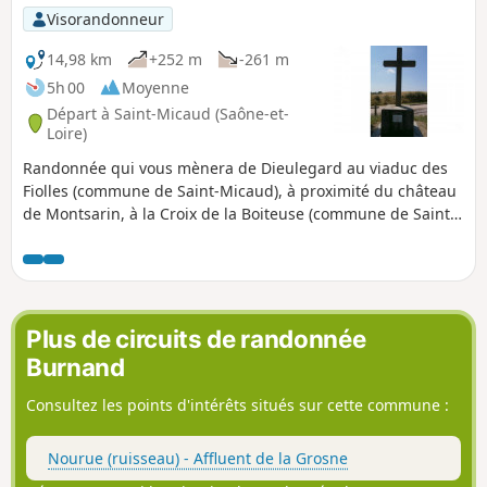
Visorandonneur
14,98 km
+252 m
-261 m
5h 00
Moyenne
Départ à Saint-Micaud (Saône-et-
Loire)
Randonnée qui vous mènera de Dieulegard au viaduc des
Fiolles (commune de Saint-Micaud), à proximité du château
de Montsarin, à la Croix de la Boiteuse (commune de Saint-
Laurent-d'Andenay), au ru de la Fiotte (commune de Saint-
Eusèbe) et retour au point de départ en passant près du
château des Buissons (commune de Marigny)
Plus de circuits de randonnée
Burnand
Consultez les points d'intérêts situés sur cette commune :
Nourue (ruisseau) - Affluent de la Grosne