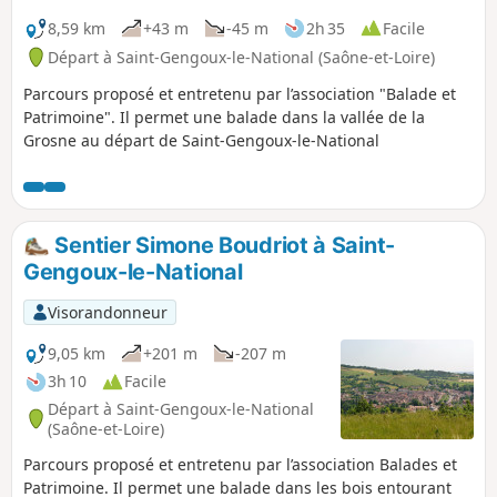
8,59 km
+43 m
-45 m
2h 35
Facile
Départ à Saint-Gengoux-le-National (Saône-et-Loire)
Parcours proposé et entretenu par l’association "Balade et
Patrimoine". Il permet une balade dans la vallée de la
Grosne au départ de Saint-Gengoux-le-National
Sentier Simone Boudriot à Saint-
Gengoux-le-National
Visorandonneur
9,05 km
+201 m
-207 m
3h 10
Facile
Départ à Saint-Gengoux-le-National
(Saône-et-Loire)
Parcours proposé et entretenu par l’association Balades et
Patrimoine. Il permet une balade dans les bois entourant