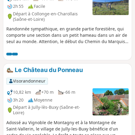
2h 55
Facile
Départ à Collonge-en-Charollais
(Saône-et-Loire)
Randonnée sympathique, en grande partie forestière, qui
comporte une section dans un petit hameau dans un air de
seul au monde. Attention, le début du Chemin du Marquis
Jean Pierson à l'entrée de la balise (8) peut être difficile
d'accès à une certaine période, généralement au printemps
quand les herbes non pas été fauchées.
Le Château du Ponneau
Visorandonneur
10,82 km
+70 m
-66 m
3h 20
Moyenne
Départ à Jully-lès-Buxy (Saône-et-
Loire)
Adossé au Vignoble de Montagny et à la Montagne de
Saint-Vallerin, le village de Jully-les-Buxy bénéficie d'un