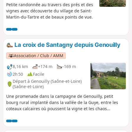
Petite randonnée au travers des prés et des
vignes avec découverte du village de Saint-
Martin-du-Tartre et de beaux points de vue.
La croix de Santagny depuis Genouilly
Association / Club / AMM
8,16 km
+174 m
-169 m
2h 50
Facile
Départ à Genouilly (Saône-et-Loire)
(Saône-et-Loire)
Une promenade dans la campagne de Genouilly, petit
bourg rural implanté dans la vallée de la Guye, entre les
coteaux calcaires où poussent la vigne et les chaos
granitiques forestiers. Rivières, haies, bosquets rythment
cette randonnée qui emprunte chemins et petites routes.