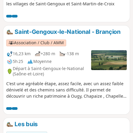
les villages de Saint-Gengoux et Saint-Martin-de-Croix
Saint-Gengoux-le-National - Brançion
Association / Club / AMM
16,23 km
+280 m
-138 m
5h 25
Moyenne
Départ à Saint-Gengoux-le-National
(Saône-et-Loire)
C'est une agréable étape, assez facile, avec un assez faible
dénivelé et des chemins sans difficulté. Il permet de
découvrir un riche patrimoine à Ougy, Chapaize , Chapelle-
sous-Brançion et, surtout, la forteresse de Brançion et sa
remarquable chapelle. Il s'agit d'une étape de la Via
Burgundia qui traverse toute la Bourgogne depuis
Montereau-Fault-Yonne jusqu'à Mâcon.
Les buis