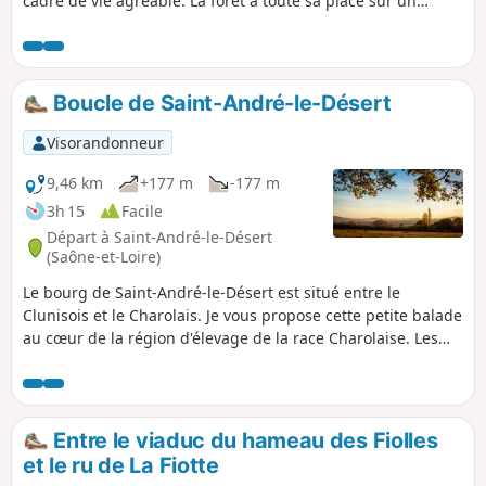
cadre de vie agréable. La forêt a toute sa place sur un
parcours plat dans sa quasi totalité qui permet au passage
de découvrir un petit château en un lieu improbable.
Boucle de Saint-André-le-Désert
Visorandonneur
9,46 km
+177 m
-177 m
3h 15
Facile
Départ à Saint-André-le-Désert
(Saône-et-Loire)
Le bourg de Saint-André-le-Désert est situé entre le
Clunisois et le Charolais. Je vous propose cette petite balade
au cœur de la région d'élevage de la race Charolaise. Les
chemins courent dans un paysage de douces collines et de
bocages. Vous traverserez des petits hameaux aux maisons
de pierres et des lieux chargés d'histoire. À faire en famille.
Entre le viaduc du hameau des Fiolles
et le ru de La Fiotte