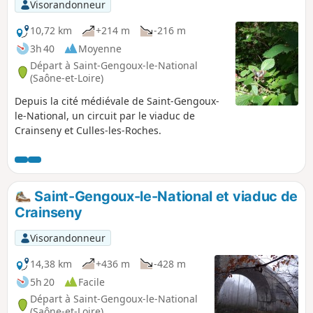
Visorandonneur
10,72 km
+214 m
-216 m
3h 40
Moyenne
Départ à Saint-Gengoux-le-National
(Saône-et-Loire)
Depuis la cité médiévale de Saint-Gengoux-
le-National, un circuit par le viaduc de
Crainseny et Culles-les-Roches.
Saint-Gengoux-le-National et viaduc de
Crainseny
Visorandonneur
14,38 km
+436 m
-428 m
5h 20
Facile
Départ à Saint-Gengoux-le-National
(Saône-et-Loire)