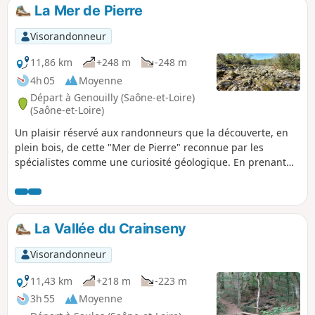
La Mer de Pierre
Visorandonneur
11,86 km
+248 m
-248 m
4h 05
Moyenne
Départ à Genouilly (Saône-et-Loire)
(Saône-et-Loire)
Un plaisir réservé aux randonneurs que la découverte, en
plein bois, de cette "Mer de Pierre" reconnue par les
spécialistes comme une curiosité géologique. En prenant
de l'altitude dans sa première partie, la balade propose de
larges vues sur la Vallée de la Guye vers l'Est et le secteur
des Baudots au Nord. Très ombragé, le parcours bénéficiera
ensuite de quelques échappées sur les Monts du
La Vallée du Crainseny
Charollais. Voir informations pratiques.
Visorandonneur
11,43 km
+218 m
-223 m
3h 55
Moyenne