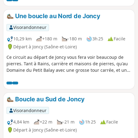
historique en 1927, une tour à l'est de
l'église), des vieux moulins (restaurés ou en
Une boucle au Nord de Joncy
cours de restauration) Rains, commune de
Joncy (jolies maisons en pierres), Le Petit
Visorandonneur
Ballay, sa tour carrée, ses Murgers (amas de
pierres retirées des vignes), avant Corcelles
10,29 km
+180 m
-180 m
3h 25
Facile
(hameau de Saint-Clément).
Départ à Joncy (Saône-et-Loire)
Ce circuit au départ de Joncy vous fera voir beaucoup de
pierres. Tant à Rains, carrière et maisons de pierres, qu'au
Domaine du Petit Balay avec une grosse tour carrée, et un
murger (amas de pierres retirées des vignes).
Boucle au Sud de Joncy
Visorandonneur
4,84 km
+22 m
-21 m
1h 25
Facile
Départ à Joncy (Saône-et-Loire)