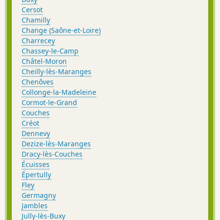
Cersot
Chamilly
Change (Saône-et-Loire)
Charrecey
Chassey-le-Camp
Châtel-Moron
Cheilly-lès-Maranges
Chenôves
Collonge-la-Madeleine
Cormot-le-Grand
Couches
Créot
Dennevy
Dezize-lès-Maranges
Dracy-lès-Couches
Écuisses
Épertully
Fley
Germagny
Jambles
Jully-lès-Buxy