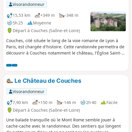
Visorandonneur
15,53 km
+349 m
-348 m
5h 25
Moyenne
Départ à Couches (Saône-et-Loire)
Couches, cité située le long de la voie romaine de Lyon à
Paris, est chargée d'histoire. Cette randonnée permettra de
découvrir à Couches notamment le château, l'Église Saint-
Martin, les Tours Guérin et Pajole et le prieuré. Le pays
couchois est aussi très fourni en lavoirs dont plusieurs sont
situés le long du chemin.
Le Château de Couches
Visorandonneur
7,90 km
+150 m
-146 m
2h 40
Facile
Départ à Couches (Saône-et-Loire)
Une balade tranquille où le Mont Rome semble jouer à
cache-cache avec le randonneur. Des sentiers qui longent