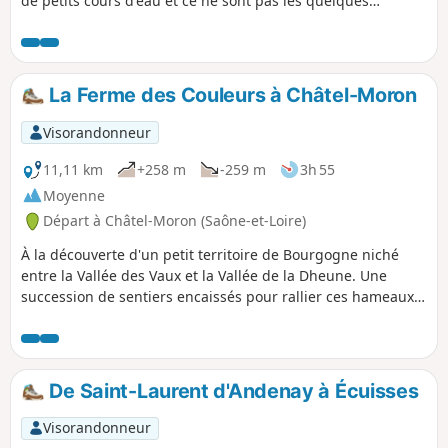
de petits cours d'eau et ce ne sont pas les quelques
passages goudronnés qui gâcheront le plaisir. Une seule
petite grimpette, juste pour garder la forme.
La Ferme des Couleurs à Châtel-Moron
Visorandonneur
11,11 km
+258 m
-259 m
3h 55
Moyenne
Départ à Châtel-Moron (Saône-et-Loire)
À la découverte d'un petit territoire de Bourgogne niché
entre la Vallée des Vaux et la Vallée de la Dheune. Une
succession de sentiers encaissés pour rallier ces hameaux
perdus et attachants du genre "ravitaillés par les corbeaux
".
De Saint-Laurent d'Andenay à Écuisses
Visorandonneur