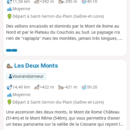
11,56 km
+292 m
-295 m
4h 10
Moyenne
Départ à Saint-Sernin-du-Plain (Saône-et-Loire)
Des vallons encaissés et dominés par le Mont de Rome au
Nord et par le Plateau du Couchois au Sud. Le paysage n'a
rien de "raplapla" mais les montées, jamais très longues, ne
sauraient effrayer le randonneur tranquille qui dispose de
son après-midi.
Les Deux Monts
Visorandonneur
14,40 km
+422 m
-421 m
5h 20
Moyenne
Départ à Saint-Sernin-du-Plain (Saône-et-Loire)
Une ascension des deux monts, le Mont de Rome Château
(514m) et le Mont Rême (546m), qui vous permettra d'avoir
un beau panorama sur la vallée de la Cossane qui rejoint la