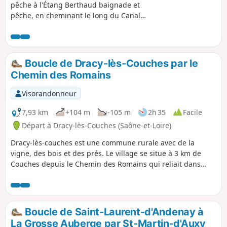
pêche à l'Étang Berthaud baignade et
pêche, en cheminant le long du Canal
du Centre (Ce canal relie la Loire à la
Saône entre Digoin et Châlon sur Saône)
entre le Pont Jeanne Rose et la première
écluse côté Atlantique, en passant par
Boucle de Dracy-lès-Couches par le
le barrage, un sentier aménagé avec
Chemin des Romains
indication de la faune et de la flore, la
digue et la plage de Berthaud,
Visorandonneur
Montchanin le Haut (commune de Saint-
Eusèbe), et le Bon Enfant (Hameau de
7,93 km
+104 m
-105 m
2h 35
Facile
Saint-Laurent-d'Andenay).
Départ à Dracy-lès-Couches (Saône-et-Loire)
Dracy-lès-couches est une commune rurale avec de la
vigne, des bois et des prés. Le village se situe à 3 km de
Couches depuis le Chemin des Romains qui reliait dans
l'Antiquité la ville de Marseille à Boulogne-sur-Mer. Pendant
le trajet, on peut apercevoir le château de Couches.
Boucle de Saint-Laurent-d'Andenay à
La Grosse Auberge par St-Martin-d'Auxy