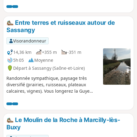
Dheune.
Entre terres et ruisseaux autour de
Sassangy
Visorandonneur
14,36 km
+355 m
-351 m
5h 05
Moyenne
Départ à Sassangy (Saône-et-Loire)
Randonnée sympathique, paysage très
diversifié (prairies, ruisseaux, plateaux
calcaires, vignes). Vous longerez la Guye
pour aller sur Cersot, une petite remontée
vers Montagny-lès-Buxy avec un retour par
le Mont Brogny après avoir traversé le
village de Bissey-sous-Cruchaud. À faire
Le Moulin de la Roche à Marcilly-lès-
plutôt sur la période de septembre à mai
Buxy
pour éviter les grosses chaleurs, très peu
d'ombre. Possibilité de la faire à la lampe