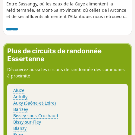
Entre Sassangy, où les eaux de la Guye alimentent la
Méditerranée, et Mont-Saint-Vincent, où celles de l'Arconce
et de ses affluents alimentent l'Atlantique, nous retrouvons
la ligne de partage des eaux. On traverse trois zones
naturelles d'intérêt écologique, faunistique et floristique
(ZNIEFF). Les moines de l'abbaye de Cluny ont parsemé les
villages d'églises romanes. Le site classé du belvédère de
Mont-Saint-Vincent nous sert de point de mire et offre un
Plus de circuits de randonnée
panorama à 360°.
Essertenne
Découvrez aussi les circuits de randonnée des communes
à proximité
Aluze
Antully
Auxy (Saône-et-Loire)
Barizey
Bissey-sous-Cruchaud
Bissy-sur-Fley
Blanzy
Buxy