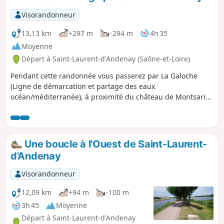
Visorandonneur
13,13 km
+297 m
-294 m
4h 35
Moyenne
Départ à Saint-Laurent-d'Andenay (Saône-et-Loire)
Pendant cette randonnée vous passerez par La Galoche
(Ligne de démarcation et partage des eaux
océan/méditerranée), à proximité du château de Montsarin
(privé), dans plusieurs hameaux de Saint-Martin-d'Auxy et la
Grosse Auberge (hameau des Baudots)
Une boucle à l'Ouest de Saint-Laurent-
d'Andenay
Visorandonneur
12,09 km
+94 m
-100 m
3h 45
Moyenne
Départ à Saint-Laurent-d'Andenay