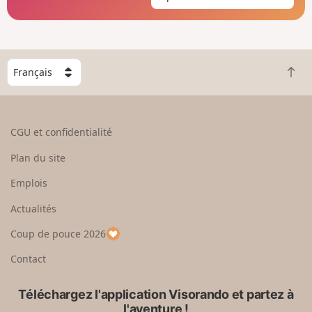
C
R
h
e
o
t
i
o
s
CGU et confidentialité
u
i
r
s
Plan du site
e
s
n
e
Emplois
h
z
Actualités
a
u
u
n
Coup de pouce 2026
t
p
a
Contact
y
s
Téléchargez l'application Visorando et partez à
l'aventure !