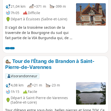
21,04 km
+371 m
-399 m
7h 05
Difficile
Départ à Écuisses (Saône-et-Loire)
Il s'agit de la troisième section de la
traversée de la Bourgogne du sud qui
fait partie de la VIA Burgundia qui, de la
confluence de l'Yonne et de la Seine à
Montereau-Fault-Yonne, pernet de
rejoindre Macon en traversant toute la
Bourgogne. C'est aussi le chemin de la
Tour de l'Étang de Brandon à Saint-
Bourgogne Eternelle où l'histoire se
Pierre-de-Varennes
mêle au patrimoine pour nous révéler
sa belle nature.
Visorandonneur
4,08 km
+21 m
-23 m
1h 15
Facile
Départ à Saint-Pierre-de-Varennes
(Saône-et-Loire)
Tour d'étang entre sous-bois, belles pierres et ligne TGV. Ce