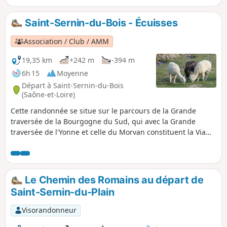
bois. Arrivée à la gare de Marmagne.
Saint-Sernin-du-Bois - Écuisses
Association / Club / AMM
19,35 km
+242 m
-394 m
6h 15
Moyenne
Départ à Saint-Sernin-du-Bois
(Saône-et-Loire)
Cette randonnée se situe sur le parcours de la Grande
traversée de la Bourgogne du Sud, qui avec la Grande
traversée de l'Yonne et celle du Morvan constituent la Via
Burgundia. Ce grand itinéraire qui va de Montereau-Fault-
Yonne à Macon permet de découvrir la Bourgogne Éternelle
s'étend sur presque 500 km. Vous pouvez le découvrir sur le
site.
Le Chemin des Romains au départ de
Saint-Sernin-du-Plain
Visorandonneur