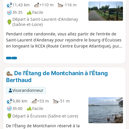
11,43 km
+110 m
-116 m
3h 35
Facile
Départ à Saint-Laurent-d'Andenay
(Saône-et-Loire)
Pendant cette randonnée, vous allez partir de l'entrée de
Saint-Laurent d'Andenay pour rejoindre le bourg d'Écuisses
en longeant la RCEA (Route Centre Europe Atlantique), puis
traverser Écuisses les Sept-Écluses par la voie verte le long
du Canal du Centre. À Écuisses, vous avez les options de
visiter le Musée du Canal et la Villa Perrusson. Puis toujours
par la voie verte, vous rejoindrez le pont Jeanne Rose et
De l'Étang de Montchanin à l'Étang
votre point de départ par la D18.
Berthaud
Visorandonneur
9,86 km
+53 m
-51 m
3h 00
Facile
Départ à Écuisses (Saône-et-Loire)
De l'Étang de Montchanin réservé à la