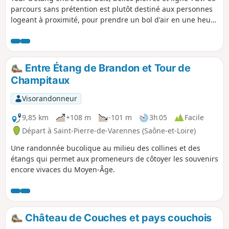
parcours sans prétention est plutôt destiné aux personnes
logeant à proximité, pour prendre un bol d'air en une heure
ou pour pique-niquer. Il y a assez peu de passage, voire
aucun en dehors de la belle saison.
Entre Étang de Brandon et Tour de
Champitaux
Visorandonneur
9,85 km
+108 m
-101 m
3h 05
Facile
Départ à Saint-Pierre-de-Varennes (Saône-et-Loire)
Une randonnée bucolique au milieu des collines et des
étangs qui permet aux promeneurs de côtoyer les souvenirs
encore vivaces du Moyen-Âge.
Château de Couches et pays couchois