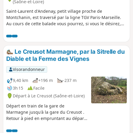
(Saône-et-Loire)
Saint-Laurent d'Andenay, petit village proche de
Montchanin, est traversé par la ligne TGV Paris-Marseille.
Au cours de cette balade vous pourrez, si vous le désirez,
faire une pause pique-nique sur les berges de l'étang où
vous avez des tables à votre disposition.
Le Creusot Marmagne, par la Sitrelle du
Diable et la Ferme des Vignes
Visorandonneur
9,40 km
+196 m
-237 m
3h 15
Facile
Départ à Le Creusot (Saône-et-Loire)
Départ en train de la gare de
Marmagne jusqu'à la gare du Creusot .
Retour à pied en empruntant au départ
la chemin le long de la voie du petit
train des Combes, puis chemin en sous-