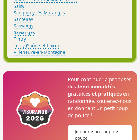
Saisy
Sampigny-lès-Maranges
Santenay
Sassangy
Savianges
Tintry
Torcy (Saône-et-Loire)
Villeneuve-en-Montagne
Pour continuer à proposer
des
fonctionnalités
gratuites et pratiques
en
randonnée, soutenez-nous
en donnant un petit coup
de pouce !
Je donne un coup de
pouce