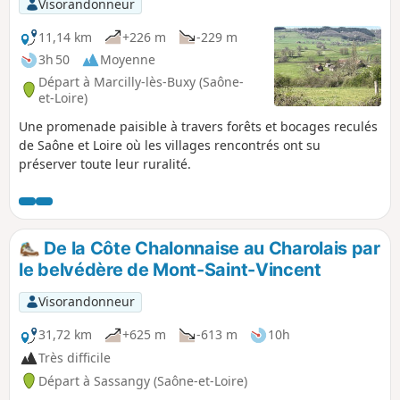
Visorandonneur
frontale en été c'est très agréable.
11,14 km
+226 m
-229 m
3h 50
Moyenne
Départ à Marcilly-lès-Buxy (Saône-
et-Loire)
Une promenade paisible à travers forêts et bocages reculés
de Saône et Loire où les villages rencontrés ont su
préserver toute leur ruralité.
De la Côte Chalonnaise au Charolais par
le belvédère de Mont-Saint-Vincent
Visorandonneur
31,72 km
+625 m
-613 m
10h
Très difficile
Départ à Sassangy (Saône-et-Loire)