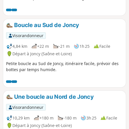
milieu du Bois de Montchappa.
Boucle au Sud de Joncy
Visorandonneur
4,84 km
+22 m
-21 m
1h 25
Facile
Départ à Joncy (Saône-et-Loire)
Petite boucle au Sud de Joncy, itinéraire facile, prévoir des
bottes par temps humide.
Une boucle au Nord de Joncy
Visorandonneur
10,29 km
+180 m
-180 m
3h 25
Facile
Départ à Joncy (Saône-et-Loire)