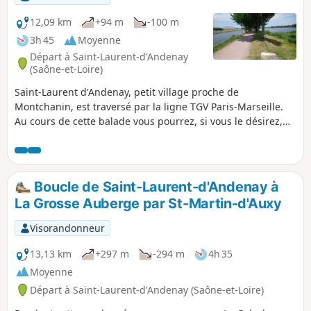
12,09 km
+94 m
-100 m
3h 45
Moyenne
Départ à Saint-Laurent-d'Andenay
(Saône-et-Loire)
Saint-Laurent d'Andenay, petit village proche de
Montchanin, est traversé par la ligne TGV Paris-Marseille.
Au cours de cette balade vous pourrez, si vous le désirez,
faire une pause pique-nique sur les berges de l'étang où
vous avez des tables à votre disposition.
Boucle de Saint-Laurent-d'Andenay à
La Grosse Auberge par St-Martin-d'Auxy
Visorandonneur
13,13 km
+297 m
-294 m
4h 35
Moyenne
Départ à Saint-Laurent-d'Andenay (Saône-et-Loire)