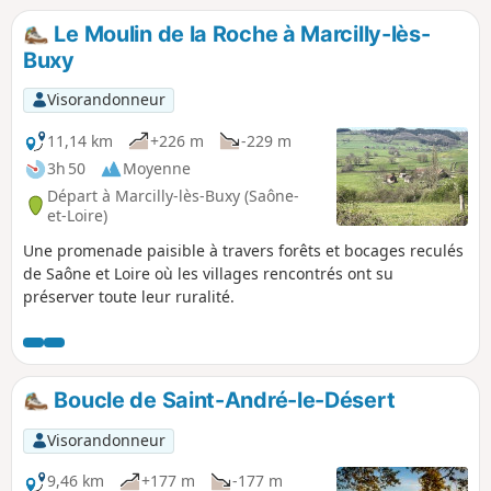
Bourgogne. C'est aussi le chemin de la
Le Moulin de la Roche à Marcilly-lès-
Bourgogne Eternelle où l'histoire se
Buxy
mêle au patrimoine pour nous révéler
sa belle nature.
Visorandonneur
11,14 km
+226 m
-229 m
3h 50
Moyenne
Départ à Marcilly-lès-Buxy (Saône-
et-Loire)
Une promenade paisible à travers forêts et bocages reculés
de Saône et Loire où les villages rencontrés ont su
préserver toute leur ruralité.
Boucle de Saint-André-le-Désert
Visorandonneur
9,46 km
+177 m
-177 m