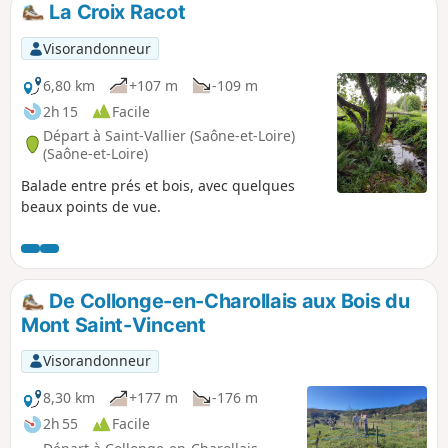
La Croix Racot
p
Visorandonneur
6,80 km
+107 m
-109 m
2h 15
Facile
Départ à Saint-Vallier (Saône-et-Loire)
(Saône-et-Loire)
Balade entre prés et bois, avec quelques
beaux points de vue.
De Collonge-en-Charollais aux Bois du
Mont Saint-Vincent
Visorandonneur
8,30 km
+177 m
-176 m
2h 55
Facile