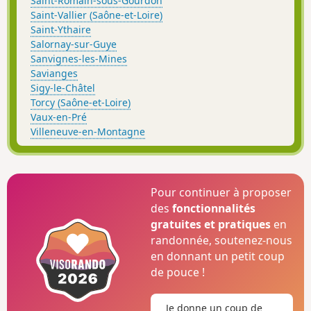
Saint-Romain-sous-Gourdon
Saint-Vallier (Saône-et-Loire)
Saint-Ythaire
Salornay-sur-Guye
Sanvignes-les-Mines
Savianges
Sigy-le-Châtel
Torcy (Saône-et-Loire)
Vaux-en-Pré
Villeneuve-en-Montagne
Pour continuer à proposer
des
fonctionnalités
gratuites et pratiques
en
randonnée, soutenez-nous
en donnant un petit coup
de pouce !
Je donne un coup de