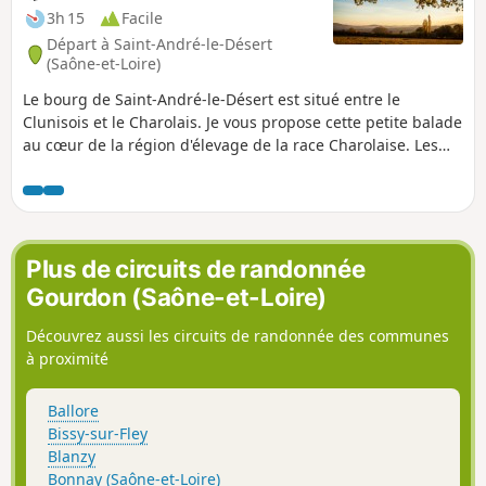
3h 15
Facile
Départ à Saint-André-le-Désert
(Saône-et-Loire)
Le bourg de Saint-André-le-Désert est situé entre le
Clunisois et le Charolais. Je vous propose cette petite balade
au cœur de la région d'élevage de la race Charolaise. Les
chemins courent dans un paysage de douces collines et de
bocages. Vous traverserez des petits hameaux aux maisons
de pierres et des lieux chargés d'histoire. À faire en famille.
Plus de circuits de randonnée
Gourdon (Saône-et-Loire)
Découvrez aussi les circuits de randonnée des communes
à proximité
Ballore
Bissy-sur-Fley
Blanzy
Bonnay (Saône-et-Loire)