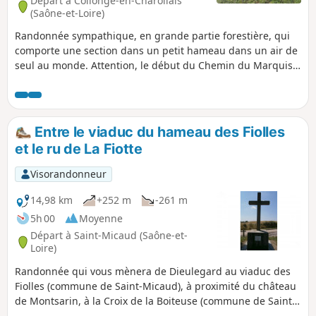
Départ à Collonge-en-Charollais
(Saône-et-Loire)
Randonnée sympathique, en grande partie forestière, qui
comporte une section dans un petit hameau dans un air de
seul au monde. Attention, le début du Chemin du Marquis
Jean Pierson à l'entrée de la balise (8) peut être difficile
d'accès à une certaine période, généralement au printemps
quand les herbes non pas été fauchées.
Entre le viaduc du hameau des Fiolles
et le ru de La Fiotte
Visorandonneur
14,98 km
+252 m
-261 m
5h 00
Moyenne
Départ à Saint-Micaud (Saône-et-
Loire)
Randonnée qui vous mènera de Dieulegard au viaduc des
Fiolles (commune de Saint-Micaud), à proximité du château
de Montsarin, à la Croix de la Boiteuse (commune de Saint-
Laurent-d'Andenay), au ru de la Fiotte (commune de Saint-