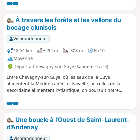
sur-Guye (église romane classée monument
historique en 1927, une tour à l'est de
l'église), des vieux moulins (restaurés ou en
À travers les forêts et les vallons du
cours de restauration) Rains, commune de
bocage clunisois
Joncy (jolies maisons en pierres), Le Petit
Ballay, sa tour carrée, ses Murgers (amas de
Visorandonneur
pierres retirées des vignes), avant Corcelles
(hameau de Saint-Clément).
18,54 km
+294 m
-308 m
6h 10
Moyenne
Départ à Chevagny-sur-Guye (Saône-et-Loire)
Entre Chevagny-sur-Guye, où les eaux de la Guye
alimentent la Méditerranée, et Novelle, où celles de la
Recordaine alimentent l'Atlantique, on poursuit notre
itinérance sur la ligne de partage des eaux. On traverse la
zone naturelle d'intérêt écologique, faunistique et
floristique (ZNIEFF) du bocage de Sailly, puis on entre dans
celle du Bas-Clunisois et dans la zone Natura 2000 du
Une boucle à l'Ouest de Saint-Laurent-
bocage, des forêts et des milieux humides du bassin de la
d'Andenay
Grosne et du Clunisois.
Visorandonneur