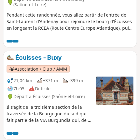
(Saône-et-Loire)
Pendant cette randonnée, vous allez partir de l'entrée de
Saint-Laurent d'Andenay pour rejoindre le bourg d'Écuisses
en longeant la RCEA (Route Centre Europe Atlantique), puis
traverser Écuisses les Sept-Écluses par la voie verte le long
du Canal du Centre. À Écuisses, vous avez les options de
visiter le Musée du Canal et la Villa Perrusson. Puis toujours
par la voie verte, vous rejoindrez le pont Jeanne Rose et
Écuisses - Buxy
votre point de départ par la D18.
Association / Club / AMM
21,04 km
+371 m
-399 m
7h 05
Difficile
Départ à Écuisses (Saône-et-Loire)
Il s'agit de la troisième section de la
traversée de la Bourgogne du sud qui
fait partie de la VIA Burgundia qui, de la
confluence de l'Yonne et de la Seine à
Montereau-Fault-Yonne, pernet de
rejoindre Macon en traversant toute la