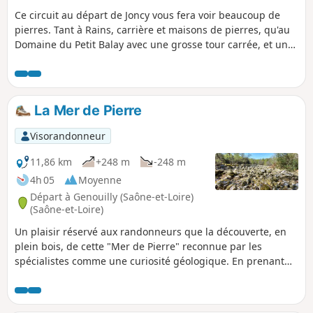
Ce circuit au départ de Joncy vous fera voir beaucoup de
pierres. Tant à Rains, carrière et maisons de pierres, qu'au
Domaine du Petit Balay avec une grosse tour carrée, et un
murger (amas de pierres retirées des vignes).
La Mer de Pierre
Visorandonneur
11,86 km
+248 m
-248 m
4h 05
Moyenne
Départ à Genouilly (Saône-et-Loire)
(Saône-et-Loire)
Un plaisir réservé aux randonneurs que la découverte, en
plein bois, de cette "Mer de Pierre" reconnue par les
spécialistes comme une curiosité géologique. En prenant
de l'altitude dans sa première partie, la balade propose de
larges vues sur la Vallée de la Guye vers l'Est et le secteur
des Baudots au Nord. Très ombragé, le parcours bénéficiera