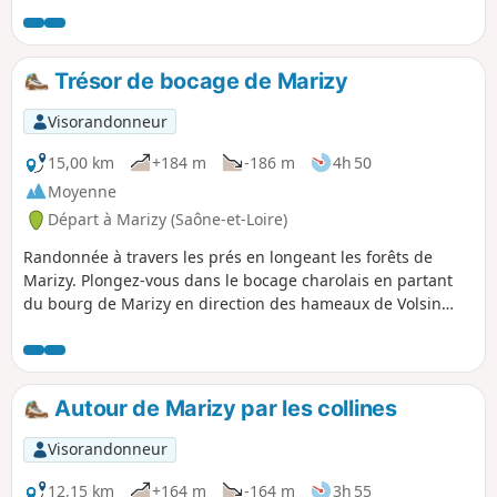
Eusèbe) et retour au point de départ en passant près du
château des Buissons (commune de Marigny)
Trésor de bocage de Marizy
Visorandonneur
15,00 km
+184 m
-186 m
4h 50
Moyenne
Départ à Marizy (Saône-et-Loire)
Randonnée à travers les prés en longeant les forêts de
Marizy. Plongez-vous dans le bocage charolais en partant
du bourg de Marizy en direction des hameaux de Volsin
puis des Tatins, de la Raie d'Andrée, de Forge puis des
Apports. Promenez-vous dans les chemins creux loin des
routes goudronnées et immergez-vous dans le bocage
charolais.
Autour de Marizy par les collines
Visorandonneur
12,15 km
+164 m
-164 m
3h 55