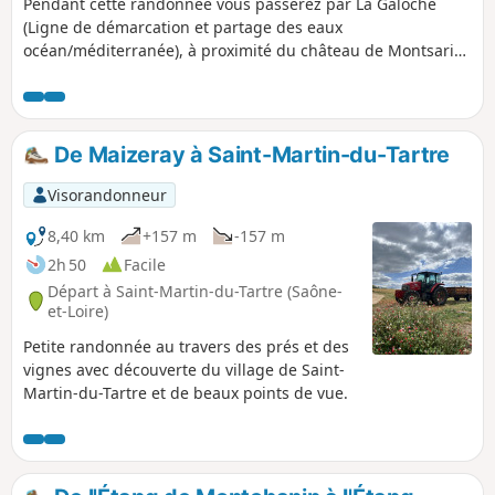
Pendant cette randonnée vous passerez par La Galoche
(Ligne de démarcation et partage des eaux
océan/méditerranée), à proximité du château de Montsarin
(privé), dans plusieurs hameaux de Saint-Martin-d'Auxy et la
Grosse Auberge (hameau des Baudots)
De Maizeray à Saint-Martin-du-Tartre
Visorandonneur
8,40 km
+157 m
-157 m
2h 50
Facile
Départ à Saint-Martin-du-Tartre (Saône-
et-Loire)
Petite randonnée au travers des prés et des
vignes avec découverte du village de Saint-
Martin-du-Tartre et de beaux points de vue.