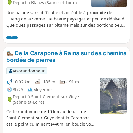
Départ à Blanzy (Saône-et-Loire)
Une balade sans difficulté et agréable à proximité de
l'Etang de la Sorme. De beaux paysages et peu de dénivelé.
Quelques passages sur bitume mais sur des portions peu
fréquentées.
De la Carapone à Rains sur des chemins
bordés de pierres
Visorandonneur
10,02 km
+186 m
-191 m
3h 25
Moyenne
Départ à Saint-Clément-sur-Guye
(Saône-et-Loire)
Cette randonnée de 10 km au départ de
Saint-Clément-sur-Guye dont la Carapone
est le point culminant (440m) en boucle vous
fera découvrir les villages de Saint-Clément-