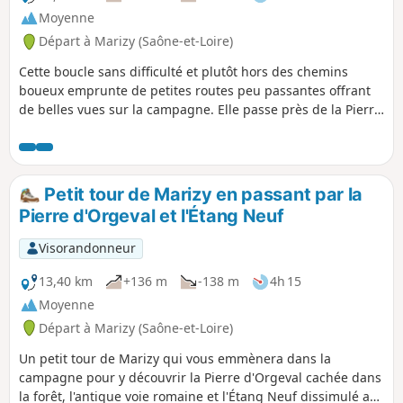
Moyenne
Départ à Marizy (Saône-et-Loire)
Cette boucle sans difficulté et plutôt hors des chemins
boueux emprunte de petites routes peu passantes offrant
de belles vues sur la campagne. Elle passe près de la Pierre
d'Orgeval, une curiosité locale, puis s'oriente vers Fontaine
Chaude, une source qui reste à température constante
toute l'année.
Petit tour de Marizy en passant par la
Pierre d'Orgeval et l'Étang Neuf
Visorandonneur
13,40 km
+136 m
-138 m
4h 15
Moyenne
Départ à Marizy (Saône-et-Loire)
Un petit tour de Marizy qui vous emmènera dans la
campagne pour y découvrir la Pierre d'Orgeval cachée dans
la forêt, l'antique voie romaine et l'Étang Neuf dissimulé au