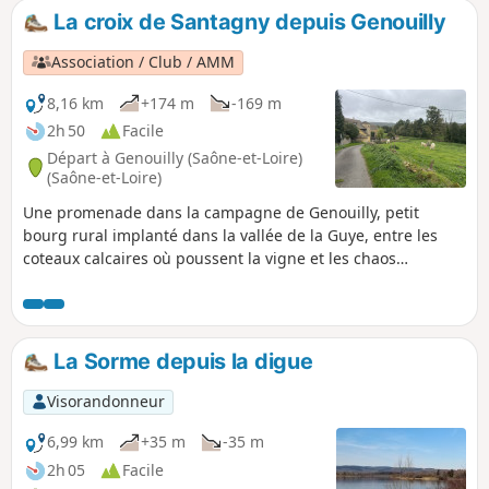
ensuite de quelques échappées sur les Monts du
La croix de Santagny depuis Genouilly
Charollais. Voir informations pratiques.
Association / Club / AMM
8,16 km
+174 m
-169 m
2h 50
Facile
Départ à Genouilly (Saône-et-Loire)
(Saône-et-Loire)
Une promenade dans la campagne de Genouilly, petit
bourg rural implanté dans la vallée de la Guye, entre les
coteaux calcaires où poussent la vigne et les chaos
granitiques forestiers. Rivières, haies, bosquets rythment
cette randonnée qui emprunte chemins et petites routes.
La Sorme depuis la digue
Visorandonneur
6,99 km
+35 m
-35 m
2h 05
Facile