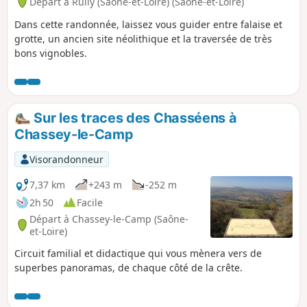
Départ à Rully (Saône-et-Loire) (Saône-et-Loire)
Dans cette randonnée, laissez vous guider entre falaise et
grotte, un ancien site néolithique et la traversée de très
bons vignobles.
Sur les traces des Chasséens à
Chassey-le-Camp
Visorandonneur
7,37 km
+243 m
-252 m
2h 50
Facile
Départ à Chassey-le-Camp (Saône-
et-Loire)
Circuit familial et didactique qui vous mènera vers de
superbes panoramas, de chaque côté de la crête.