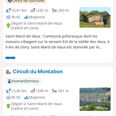
Office de tourisme
10,41 km
+282 m
-283 m
3h 45
Moyenne
Départ à Saint-Mard-de-Vaux
(Saône-et-Loire)
Saint-Mard-de-Vaux : Commune pittoresque dont les
maisons s'étagent sur le versant Est de la Vallée des Vaux, à
9 km de Givry. Saint-Mard-de-Vaux est dominée par le
Montabon, colline boisée de châtaigniers, chênes,
charmilles, robiniers (variété d’acacias).
Circuit du Montabon
Visorandonneur
13,40 km
+349 m
-341 m
4h 50
Moyenne
Départ à Saint-Mard-de-Vaux
(Saône-et-Loire)