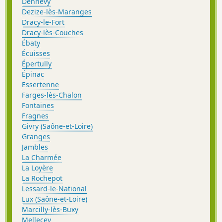
Dennevy
Dezize-lès-Maranges
Dracy-le-Fort
Dracy-lès-Couches
Ébaty
Écuisses
Épertully
Épinac
Essertenne
Farges-lès-Chalon
Fontaines
Fragnes
Givry (Saône-et-Loire)
Granges
Jambles
La Charmée
La Loyère
La Rochepot
Lessard-le-National
Lux (Saône-et-Loire)
Marcilly-lès-Buxy
Mellecey