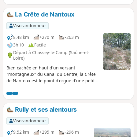
La Crête de Nantoux
Visorandonneur
8,48 km
+270 m
-263 m
3h 10
Facile
Départ à Chassey-le-Camp (Saône-et-
Loire)
Bien cachée en haut d'un versant
"montagneux" du Canal du Centre, la Crête
de Nantoux est le point d'orgue d'une petite
randonnée qui a tout d'une grande, en
offrant, au fil du parcours, quelques
superbes vues sur le Mont de Sène et son
Dôme des Trois Croix.
Rully et ses alentours
Visorandonneur
9,52 km
+295 m
-296 m