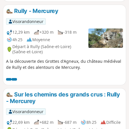
de traverse du secteur.
Rully - Mercurey
Visorandonneur
12,29 km
+320 m
-318 m
4h 25
Moyenne
Départ à Rully (Saône-et-Loire)
(Saône-et-Loire)
A la découverte des Grottes d'Agneux, du château médiéval
de Rully et des alentours de Mercurey.
Sur les chemins des grands crus : Rully
- Mercurey
Visorandonneur
22,69 km
+682 m
-687 m
8h 25
Difficile