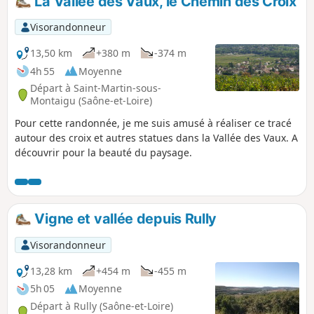
La Vallée des Vaux, le Chemin des Croix
Visorandonneur
13,50 km
+380 m
-374 m
4h 55
Moyenne
Départ à Saint-Martin-sous-
Montaigu (Saône-et-Loire)
Pour cette randonnée, je me suis amusé à réaliser ce tracé
autour des croix et autres statues dans la Vallée des Vaux. A
découvrir pour la beauté du paysage.
Vigne et vallée depuis Rully
Visorandonneur
13,28 km
+454 m
-455 m
5h 05
Moyenne
Départ à Rully (Saône-et-Loire)