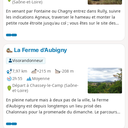
(Saône-et-Loire)
En venant par Fontaine ou Chagny entrez dans Rully, suivre
les indications Agneux, traverser le hameau et monter la
petite route étroite jusqu'au col ; vous êtes sur le site des
grottes, stationner à la sortie du col vers le lagunage. C'est
le départ de la randonnée.
La Ferme d'Aubigny
Visorandonneur
7,97 km
+215 m
-208 m
2h 55
Moyenne
Départ à Chassey-le-Camp (Saône-
et-Loire)
En pleine nature mais à deux pas de la ville, la Ferme
d'Aubigny est depuis longtemps un lieu prisé des
Chalonnais pour la promenade du dimanche. Le parcours
proposé est bien ombragé et requiert juste un peu
d'attention pour ne pas s'égarer sur les nombreux chemins