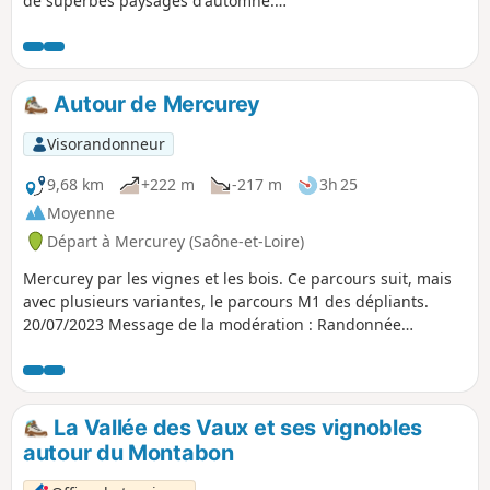
de superbes paysages d'automne.
20/07/2023 Message de la modération :
Modification de l'itinéraire en cours car
passage à (8) dans le Bois de l'Hallier est
privé.
Autour de Mercurey
Visorandonneur
9,68 km
+222 m
-217 m
3h 25
Moyenne
Départ à Mercurey (Saône-et-Loire)
Mercurey par les vignes et les bois. Ce parcours suit, mais
avec plusieurs variantes, le parcours M1 des dépliants.
20/07/2023 Message de la modération : Randonnée
modifiée au niveau du point 6 pour éviter propriété privée
et suivre le GR® 7 jusqu'aux ruines du château de
Montaigu.
La Vallée des Vaux et ses vignobles
autour du Montabon