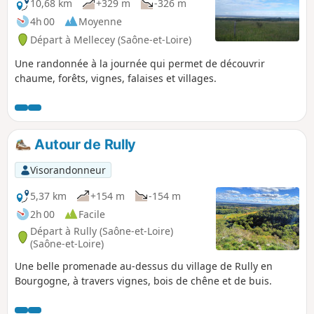
10,68 km
+329 m
-326 m
4h 00
Moyenne
Départ à Mellecey (Saône-et-Loire)
Une randonnée à la journée qui permet de découvrir
chaume, forêts, vignes, falaises et villages.
Autour de Rully
Visorandonneur
5,37 km
+154 m
-154 m
2h 00
Facile
Départ à Rully (Saône-et-Loire)
(Saône-et-Loire)
Une belle promenade au-dessus du village de Rully en
Bourgogne, à travers vignes, bois de chêne et de buis.