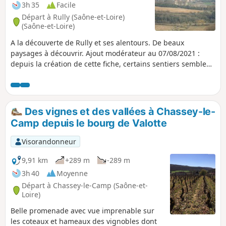
3h 35
Facile
Départ à Rully (Saône-et-Loire)
(Saône-et-Loire)
A la découverte de Rully et ses alentours. De beaux
paysages à découvrir. Ajout modérateur au 07/08/2021 :
depuis la création de cette fiche, certains sentiers semblent
peu évident à suivre. Voir les avis
Des vignes et des vallées à Chassey-le-
Camp depuis le bourg de Valotte
Visorandonneur
9,91 km
+289 m
-289 m
3h 40
Moyenne
Départ à Chassey-le-Camp (Saône-et-
Loire)
Belle promenade avec vue imprenable sur
les coteaux et hameaux des vignobles dont