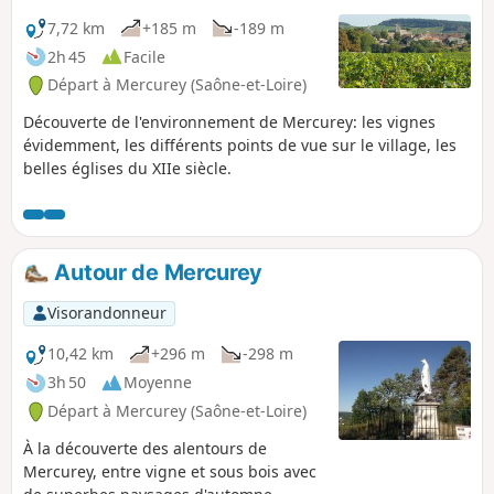
7,72 km
+185 m
-189 m
2h 45
Facile
Départ à Mercurey (Saône-et-Loire)
Découverte de l'environnement de Mercurey: les vignes
évidemment, les différents points de vue sur le village, les
belles églises du XIIe siècle.
Autour de Mercurey
Visorandonneur
10,42 km
+296 m
-298 m
3h 50
Moyenne
Départ à Mercurey (Saône-et-Loire)
À la découverte des alentours de
Mercurey, entre vigne et sous bois avec