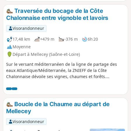
Traversée du bocage de la Côte
Chalonnaise entre vignoble et lavoirs
Visorandonneur
17,48 km
+479 m
-376 m
6h 20
Moyenne
Départ à Mellecey (Saône-et-Loire)
Sur le versant méditerranéen de la ligne de partage des
eaux Atlantique/Méditerranée, la ZNIEFF de la Côte
Chalonnaise dévoile ses vignes, chaumes et forêts.
Châteaux, lavoirs et fontaines agrémentent la traversée des
villages et des hameaux. Les panoramas s'enchaînent
depuis la vallée des Vaux jusqu'au Mont Brogny, en passant
par le Mont Avril. Une infidélité au GR® 7 permet de
Boucle de la Chaume au départ de
découvrir une manufacture qui exporte ses oeuvres d'art
Mellecey
dans le monde entier et de faire une pause au restaurant.
Visorandonneur