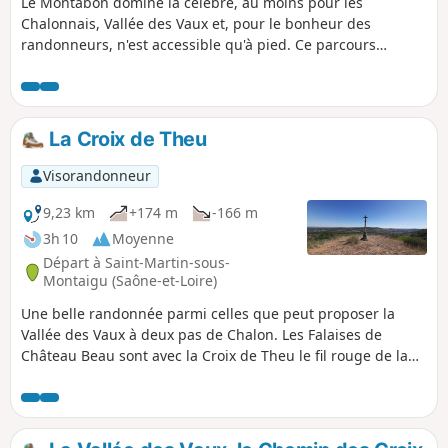
Le Montabon domine la célèbre, au moins pour les
Chalonnais, Vallée des Vaux et, pour le bonheur des
randonneurs, n'est accessible qu'à pied. Ce parcours
empruntant en majorité des allées forestières reste
agréable à la belle saison. La promenade est paisible sur
tout le trajet. À noter, une pente raide sur environ 800 m
pour accéder au Montabon mais le reste du trajet ne
La Croix de Theu
présente pas de difficulté.
Visorandonneur
9,23 km
+174 m
-166 m
3h 10
Moyenne
Départ à Saint-Martin-sous-
Montaigu (Saône-et-Loire)
Une belle randonnée parmi celles que peut proposer la
Vallée des Vaux à deux pas de Chalon. Les Falaises de
Château Beau sont avec la Croix de Theu le fil rouge de la
balade en offrant de larges perspectives depuis leur
sommet et en faisant partie du décor tout au long du
parcours.