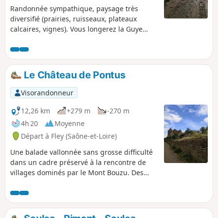
Randonnée sympathique, paysage très
diversifié (prairies, ruisseaux, plateaux
calcaires, vignes). Vous longerez la Guye
pour aller sur Cersot, une petite remontée
vers Montagny-lès-Buxy avec un retour par
le Mont Brogny après avoir traversé le
village de Bissey-sous-Cruchaud. À faire
Le Château de Pontus
plutôt sur la période de septembre à mai
pour éviter les grosses chaleurs, très peu
Visorandonneur
d'ombre. Possibilité de la faire à la lampe
frontale en été c'est très agréable.
12,26 km
+279 m
-270 m
4h 20
Moyenne
Départ à Fley (Saône-et-Loire)
Une balade vallonnée sans grosse difficulté
dans un cadre préservé à la rencontre de
villages dominés par le Mont Bouzu. Des
vues changeantes sur tout le trajet avec
notamment un plan large sur le Mont Saint-
Vincent et un passage au Château de
Pontus-de-Thyard.