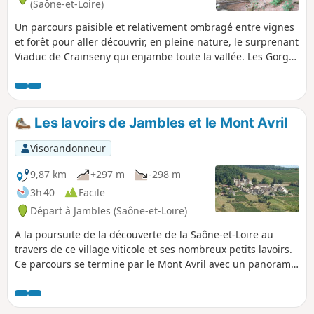
(Saône-et-Loire)
Un parcours paisible et relativement ombragé entre vignes
et forêt pour aller découvrir, en pleine nature, le surprenant
Viaduc de Crainseny qui enjambe toute la vallée. Les Gorges
de la Mouille, près de Culles-les-Roches, offrent un passage
plein de charme sans pour autant donner le vertige.
Les lavoirs de Jambles et le Mont Avril
Visorandonneur
9,87 km
+297 m
-298 m
3h 40
Facile
Départ à Jambles (Saône-et-Loire)
A la poursuite de la découverte de la Saône-et-Loire au
travers de ce village viticole et ses nombreux petits lavoirs.
Ce parcours se termine par le Mont Avril avec un panorama
sur toute la vallée. Je vous conseille d'effectuer ce parcours
en automne pour en profiter pleinement.