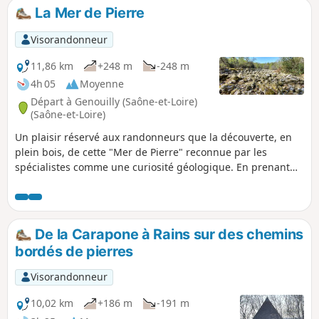
La Mer de Pierre
Visorandonneur
11,86 km
+248 m
-248 m
4h 05
Moyenne
Départ à Genouilly (Saône-et-Loire)
(Saône-et-Loire)
Un plaisir réservé aux randonneurs que la découverte, en
plein bois, de cette "Mer de Pierre" reconnue par les
spécialistes comme une curiosité géologique. En prenant
de l'altitude dans sa première partie, la balade propose de
larges vues sur la Vallée de la Guye vers l'Est et le secteur
des Baudots au Nord. Très ombragé, le parcours bénéficiera
ensuite de quelques échappées sur les Monts du
De la Carapone à Rains sur des chemins
Charollais. Voir informations pratiques.
bordés de pierres
Visorandonneur
10,02 km
+186 m
-191 m