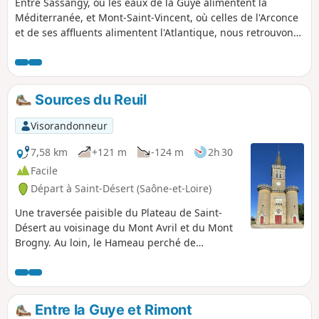
Entre Sassangy, où les eaux de la Guye alimentent la
Méditerranée, et Mont-Saint-Vincent, où celles de l'Arconce
et de ses affluents alimentent l'Atlantique, nous retrouvons
la ligne de partage des eaux. On traverse trois zones
naturelles d'intérêt écologique, faunistique et floristique
(ZNIEFF). Les moines de l'abbaye de Cluny ont parsemé les
villages d'églises romanes. Le site classé du belvédère de
Sources du Reuil
Mont-Saint-Vincent nous sert de point de mire et offre un
panorama à 360°.
Visorandonneur
7,58 km
+121 m
-124 m
2h 30
Facile
Départ à Saint-Désert (Saône-et-Loire)
Une traversée paisible du Plateau de Saint-
Désert au voisinage du Mont Avril et du Mont
Brogny. Au loin, le Hameau perché de
Cruchaud joue les sentinelles côté Sud avant
que le parcours ne propose une échappée sur
la Plaine de Saône.
Entre la Guye et Rimont