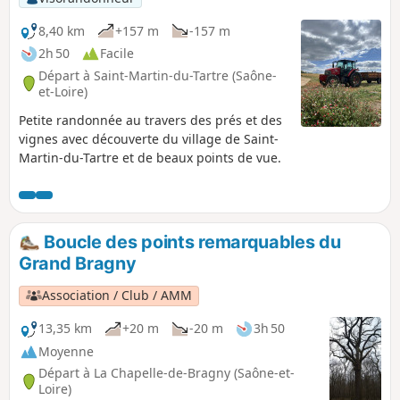
8,40 km
+157 m
-157 m
2h 50
Facile
Départ à Saint-Martin-du-Tartre (Saône-
et-Loire)
Petite randonnée au travers des prés et des
vignes avec découverte du village de Saint-
Martin-du-Tartre et de beaux points de vue.
Boucle des points remarquables du
Grand Bragny
Association / Club / AMM
13,35 km
+20 m
-20 m
3h 50
Moyenne
Départ à La Chapelle-de-Bragny (Saône-et-
Loire)