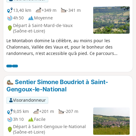
13,40 km
+349 m
-341 m
4h 50
Moyenne
Départ à Saint-Mard-de-Vaux
(Saône-et-Loire)
Le Montabon domine la célèbre, au moins pour les
Chalonnais, Vallée des Vaux et, pour le bonheur des
randonneurs, n'est accessible qu'à pied. Ce parcours
empruntant en majorité des allées forestières reste
agréable à la belle saison. La promenade est paisible sur
tout le trajet. À noter, une pente raide sur environ 800 m
pour accéder au Montabon mais le reste du trajet ne
Sentier Simone Boudriot à Saint-
présente pas de difficulté.
Gengoux-le-National
Visorandonneur
9,05 km
+201 m
-207 m
3h 10
Facile
Départ à Saint-Gengoux-le-National
(Saône-et-Loire)