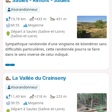
Saules - Rimont - Saules
Visorandonneur
19,78 km
+433 m
-431 m
6h 55
Moyenne
Départ à Saules (Saône-et-Loire)
(Saône-et-Loire)
Sympathique randonnée d'une vingtaine de kilomètres sans
difficultés particulières, cette randonnée pourra se faire
dans le sens inverse de celui indiqué.
La Vallée du Crainseny
Visorandonneur
11,43 km
+218 m
-223 m
3h 55
Moyenne
Départ à Saules (Saône-et-Loire)