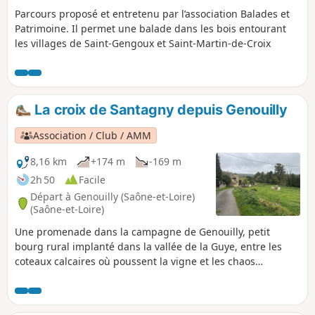
Parcours proposé et entretenu par l’association Balades et
Patrimoine. Il permet une balade dans les bois entourant
les villages de Saint-Gengoux et Saint-Martin-de-Croix
La croix de Santagny depuis Genouilly
Association / Club / AMM
8,16 km
+174 m
-169 m
2h 50
Facile
Départ à Genouilly (Saône-et-Loire)
(Saône-et-Loire)
Une promenade dans la campagne de Genouilly, petit
bourg rural implanté dans la vallée de la Guye, entre les
coteaux calcaires où poussent la vigne et les chaos
granitiques forestiers. Rivières, haies, bosquets rythment
cette randonnée qui emprunte chemins et petites routes.