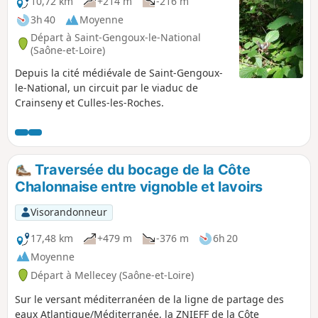
10,72 km
+214 m
-216 m
3h 40
Moyenne
Départ à Saint-Gengoux-le-National
(Saône-et-Loire)
Depuis la cité médiévale de Saint-Gengoux-
le-National, un circuit par le viaduc de
Crainseny et Culles-les-Roches.
Traversée du bocage de la Côte
Chalonnaise entre vignoble et lavoirs
Visorandonneur
17,48 km
+479 m
-376 m
6h 20
Moyenne
Départ à Mellecey (Saône-et-Loire)
Sur le versant méditerranéen de la ligne de partage des
eaux Atlantique/Méditerranée, la ZNIEFF de la Côte