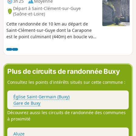
3h 25
Moyenne
Départ à Saint-Clément-sur-Guye
(Saône-et-Loire)
Cette randonnée de 10 km au départ de
Saint-Clément-sur-Guye dont la Carapone
est le point culminant (440m) en boucle vous
fera découvrir les villages de Saint-Clément-
sur-Guye (église romane classée monument
historique en 1927, une tour à l'est de
l'église), des vieux moulins (restaurés ou en
cours de restauration) Rains, commune de
Plus de circuits de randonnée Buxy
Joncy (jolies maisons en pierres), Le Petit
Ballay, sa tour carrée, ses Murgers (amas de
Consultez les points d'intérêts situés sur cette commune :
pierres retirées des vignes), avant Corcelles
(hameau de Saint-Clément).
Église Saint-Germain (Buxy)
Gare de Buxy
Découvrez aussi les circuits de randonnée des communes
à proximité
Aluze