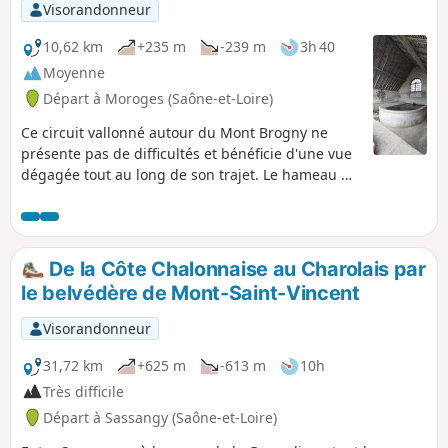
Visorandonneur
10,62 km
+235 m
-239 m
3h 40
Moyenne
Départ à Moroges (Saône-et-Loire)
Ce circuit vallonné autour du Mont Brogny ne
présente pas de difficultés et bénéficie d'une vue
dégagée tout au long de son trajet. Le hameau du
Lys niché sous une petite barre rocheuse semble
n'être là que pour surprendre le randonneur au
coin du bois.
De la Côte Chalonnaise au Charolais par
le belvédère de Mont-Saint-Vincent
Visorandonneur
31,72 km
+625 m
-613 m
10h
Très difficile
Départ à Sassangy (Saône-et-Loire)