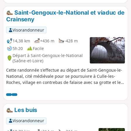
Saint-Gengoux-le-National et viaduc de
Crainseny
Visorandonneur
14,38 km
+436 m
-428 m
5h 20
Facile
Départ à Saint-Gengoux-le-National
(Saône-et-Loire)
Cette randonnée s'effectue au départ de Saint-Gengoux-le-
National, cité médiévale pour se poursuivre à Culle-les-
Roches, village en contrebas de falaise avec sa grotte et le
retour par un viaduc perdu dans la forêt.
Les buis
Visorandonneur