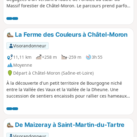
Massif forestier de Châtel-Moron. Le parcours prend parfois
un peu de hauteur, histoire de varier le paysage mais ne
présente pas de grosses difficultés tout en restant
suffisamment ombragé pour s'envisager à la belle saison.
La Ferme des Couleurs à Châtel-Moron
Visorandonneur
11,11 km
+258 m
-259 m
3h 55
Moyenne
Départ à Châtel-Moron (Saône-et-Loire)
À la découverte d'un petit territoire de Bourgogne niché
entre la Vallée des Vaux et la Vallée de la Dheune. Une
succession de sentiers encaissés pour rallier ces hameaux
perdus et attachants du genre "ravitaillés par les corbeaux
".
De Maizeray à Saint-Martin-du-Tartre
Visorandonneur