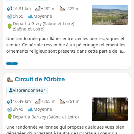
16,31 km
+432 m
-425 m
5h 55
Moyenne
Départ à Givry (Saône-et-Loire)
(Saône-et-Loire)
Une randonnée pour flâner entre vieilles pierres, vignes et
sentier. Ce périple ressemble à un pèlerinage tellement les
ornements religieux sont présents dans cette partie de la
Saône-et-Loire.
Circuit de l'Orbize
Visorandonneur
10,49 km
+265 m
-261 m
3h 45
Moyenne
Départ à Barizey (Saône-et-Loire)
Une randonnée vallonnée qui propose quelques vues bien
dégagées d'un versant à l'autre de l'Orbize au cœur du