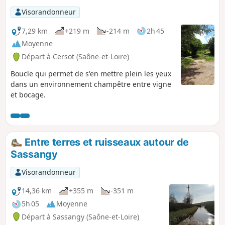
Visorandonneur
7,29 km
+219 m
-214 m
2h 45
Moyenne
Départ à Cersot (Saône-et-Loire)
Boucle qui permet de s'en mettre plein les yeux
dans un environnement champêtre entre vigne
et bocage.
Entre terres et ruisseaux autour de
Sassangy
Visorandonneur
14,36 km
+355 m
-351 m
5h 05
Moyenne
Départ à Sassangy (Saône-et-Loire)