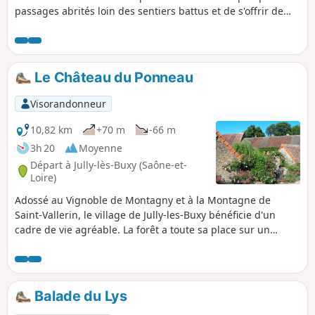
passages abrités loin des sentiers battus et de s'offrir de
loin en loin une succession de jolis points de vue dont une
perspective sur la vieille ville de Buxy.
Le Château du Ponneau
Visorandonneur
10,82 km
+70 m
-66 m
3h 20
Moyenne
Départ à Jully-lès-Buxy (Saône-et-
Loire)
Adossé au Vignoble de Montagny et à la Montagne de
Saint-Vallerin, le village de Jully-les-Buxy bénéficie d'un
cadre de vie agréable. La forêt a toute sa place sur un
parcours plat dans sa quasi totalité qui permet au passage
de découvrir un petit château en un lieu improbable.
Balade du Lys