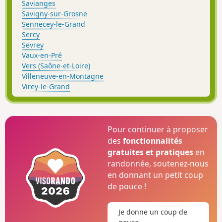
Savianges
Savigny-sur-Grosne
Sennecey-le-Grand
Sercy
Sevrey
Vaux-en-Pré
Vers (Saône-et-Loire)
Villeneuve-en-Montagne
Virey-le-Grand
Pour continuer à proposer
des
fonctionnalités
gratuites et pratiques
en
randonnée, soutenez-nous
en donnant un petit coup
de pouce !
Je donne un coup de