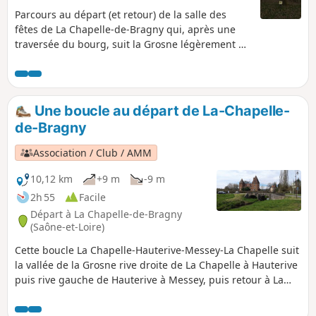
Parcours au départ (et retour) de la salle des
fêtes de La Chapelle-de-Bragny qui, après une
traversée du bourg, suit la Grosne légèrement en
surplomb jusqu'au Moulin d'Hauterive. Il entre
ensuite dans le bois du Grand Bragny pour faire
le tour des points remarquables et observer
toutes les essences présentes dans notre forêt .
Une boucle au départ de La-Chapelle-
de-Bragny
Association / Club / AMM
10,12 km
+9 m
-9 m
2h 55
Facile
Départ à La Chapelle-de-Bragny
(Saône-et-Loire)
Cette boucle La Chapelle-Hauterive-Messey-La Chapelle suit
la vallée de la Grosne rive droite de La Chapelle à Hauterive
puis rive gauche de Hauterive à Messey, puis retour à La
Chapelle par le moulin.