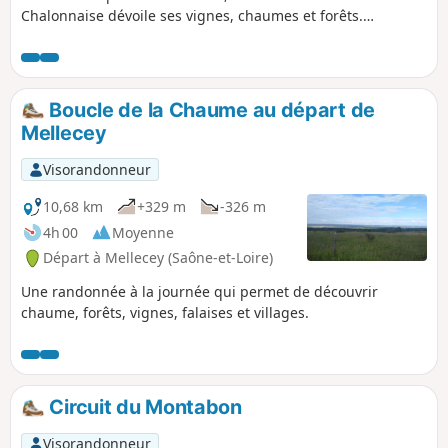
Chalonnaise dévoile ses vignes, chaumes et forêts.
Châteaux, lavoirs et fontaines agrémentent la traversée des
villages et des hameaux. Les panoramas s'enchaînent
depuis la vallée des Vaux jusqu'au Mont Brogny, en passant
par le Mont Avril. Une infidélité au GR® 7 permet de
Boucle de la Chaume au départ de
découvrir une manufacture qui exporte ses oeuvres d'art
Mellecey
dans le monde entier et de faire une pause au restaurant.
Visorandonneur
10,68 km
+329 m
-326 m
4h 00
Moyenne
Départ à Mellecey (Saône-et-Loire)
Une randonnée à la journée qui permet de découvrir
chaume, forêts, vignes, falaises et villages.
Circuit du Montabon
Visorandonneur