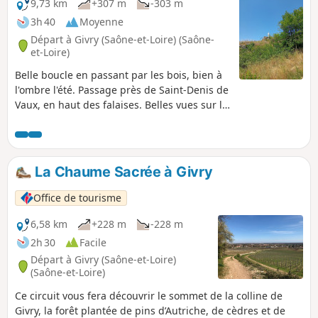
9,73 km
+307 m
-303 m
3h 40
Moyenne
Départ à Givry (Saône-et-Loire) (Saône-
et-Loire)
Belle boucle en passant par les bois, bien à
l'ombre l'été. Passage près de Saint-Denis de
Vaux, en haut des falaises. Belles vues sur la
plaine de Chalon-sur-Saône, puis sur la
vallée des Vaux. Retour près des chaumes
dans le bois. Extension possible vers
Russilly.
La Chaume Sacrée à Givry
Office de tourisme
6,58 km
+228 m
-228 m
2h 30
Facile
Départ à Givry (Saône-et-Loire)
(Saône-et-Loire)
Ce circuit vous fera découvrir le sommet de la colline de
Givry, la forêt plantée de pins d’Autriche, de cèdres et de