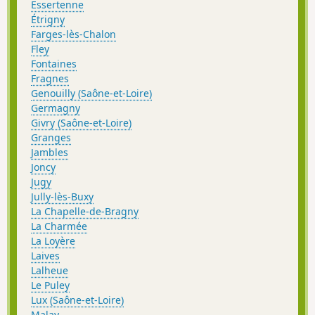
Essertenne
Étrigny
Farges-lès-Chalon
Fley
Fontaines
Fragnes
Genouilly (Saône-et-Loire)
Germagny
Givry (Saône-et-Loire)
Granges
Jambles
Joncy
Jugy
Jully-lès-Buxy
La Chapelle-de-Bragny
La Charmée
La Loyère
Laives
Lalheue
Le Puley
Lux (Saône-et-Loire)
Malay