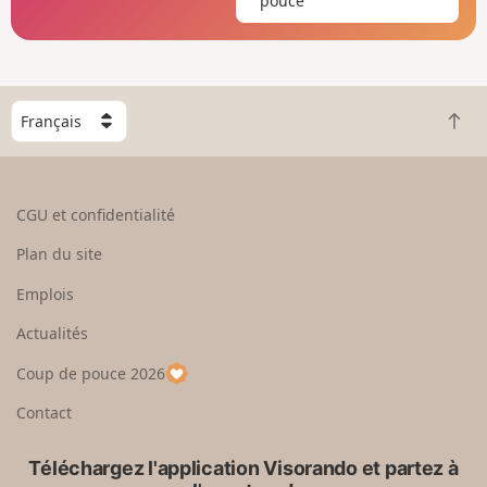
pouce
C
R
h
e
o
t
i
o
s
CGU et confidentialité
u
i
r
s
Plan du site
e
s
n
e
Emplois
h
z
Actualités
a
u
u
n
Coup de pouce 2026
t
p
a
Contact
y
s
Téléchargez l'application Visorando et partez à