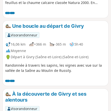
feuillus et la chaume calcaire classée Natura 2000. En
chemin, vous découvrirez le charmant hameau de Russilly,
blotti au creux d’un vallon ouvert sur le vignoble. Cette
balade offre de multiples points de vue sur la Côte
Chalonnaise et la plaine de la Saône.
Une boucle au départ de Givry
Visorandonneur
16,06 km
+366 m
-365 m
5h 40
Moyenne
Départ à Givry (Saône-et-Loire) (Saône-et-Loire)
Randonnée à travers les sapins, les vignes avec vue sur la
vallée de la Saône au Moulin de Russily.
À la découverte de Givry et ses
alentours
Visorandonneur