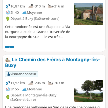
16,87 km
+310 m
-316 m
5h 40
Moyenne
Départ à Buxy (Saône-et-Loire)
Cette randonnée est une étape de la Via
Burgundia et de la Grande Traversée de
la Bourgogne du Sud. Elle est très
agréable avec des paysages très ouverts
en retrait des vignes ou bien en leur
sein. Le patrimoine à découvrir est
important que ce soit à Buxy ou à Saint-
Le Chemin des Frères à Montagny-lès-
Gengoux-le-National, mais aussi
Buxy
châteaux ou belles maisons que l'on
trouve un peu partout tout au long de la
Visorandonneur
journée.
11,52 km
+206 m
-203 m
3h 55
Moyenne
Départ à Montagny-lès-Buxy
(Saône-et-Loire)
Une randonnée vallonnée au Sud de la côte chalonnaise où