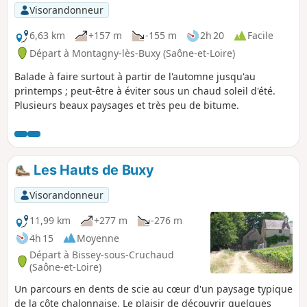
Visorandonneur
6,63 km
+157 m
-155 m
2h 20
Facile
Départ à Montagny-lès-Buxy (Saône-et-Loire)
Balade à faire surtout à partir de l'automne jusqu'au
printemps ; peut-être à éviter sous un chaud soleil d'été.
Plusieurs beaux paysages et très peu de bitume.
Les Hauts de Buxy
Visorandonneur
11,99 km
+277 m
-276 m
4h 15
Moyenne
Départ à Bissey-sous-Cruchaud
(Saône-et-Loire)
Un parcours en dents de scie au cœur d'un paysage typique
de la côte chalonnaise. Le plaisir de découvrir quelques