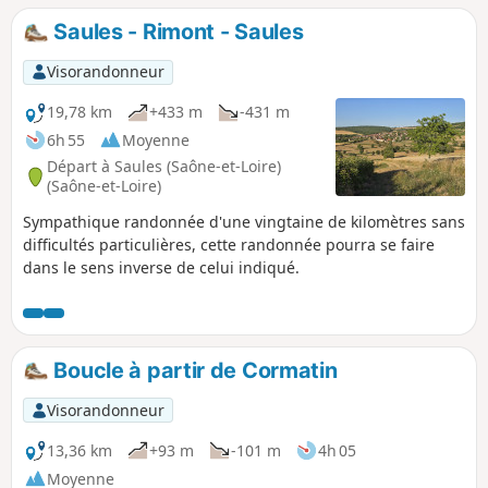
Saules - Rimont - Saules
Visorandonneur
19,78 km
+433 m
-431 m
6h 55
Moyenne
Départ à Saules (Saône-et-Loire)
(Saône-et-Loire)
Sympathique randonnée d'une vingtaine de kilomètres sans
difficultés particulières, cette randonnée pourra se faire
dans le sens inverse de celui indiqué.
Boucle à partir de Cormatin
Visorandonneur
13,36 km
+93 m
-101 m
4h 05
Moyenne