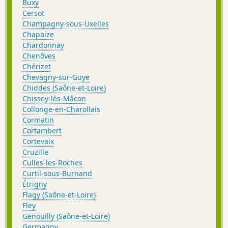
Buxy
Cersot
Champagny-sous-Uxelles
Chapaize
Chardonnay
Chenôves
Chérizet
Chevagny-sur-Guye
Chiddes (Saône-et-Loire)
Chissey-lès-Mâcon
Collonge-en-Charollais
Cormatin
Cortambert
Cortevaix
Cruzille
Culles-les-Roches
Curtil-sous-Burnand
Étrigny
Flagy (Saône-et-Loire)
Fley
Genouilly (Saône-et-Loire)
Germagny