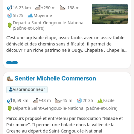
16,23 km
+280 m
-138 m
5h 25
Moyenne
Départ à Saint-Gengoux-le-National
(Saône-et-Loire)
C'est une agréable étape, assez facile, avec un assez faible
dénivelé et des chemins sans difficulté. Il permet de
découvrir un riche patrimoine à Ougy, Chapaize , Chapelle-
sous-Brançion et, surtout, la forteresse de Brançion et sa
remarquable chapelle. Il s'agit d'une étape de la Via
Burgundia qui traverse toute la Bourgogne depuis
Montereau-Fault-Yonne jusqu'à Mâcon.
Sentier Michelle Commerson
Visorandonneur
8,59 km
+43 m
-45 m
2h 35
Facile
Départ à Saint-Gengoux-le-National (Saône-et-Loire)
Parcours proposé et entretenu par l’association "Balade et
Patrimoine". Il permet une balade dans la vallée de la
Grosne au départ de Saint-Gengoux-le-National