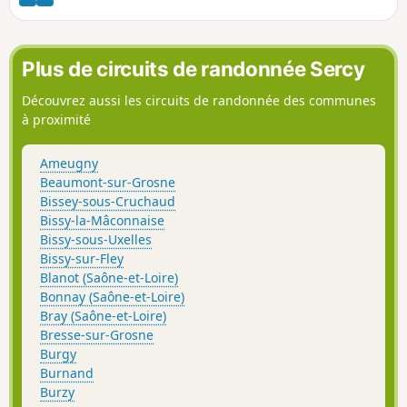
l'on rejoint par le Sentier des Moines (GR®76A).
Plus de circuits de randonnée Sercy
Découvrez aussi les circuits de randonnée des communes
à proximité
Ameugny
Beaumont-sur-Grosne
Bissey-sous-Cruchaud
Bissy-la-Mâconnaise
Bissy-sous-Uxelles
Bissy-sur-Fley
Blanot (Saône-et-Loire)
Bonnay (Saône-et-Loire)
Bray (Saône-et-Loire)
Bresse-sur-Grosne
Burgy
Burnand
Burzy