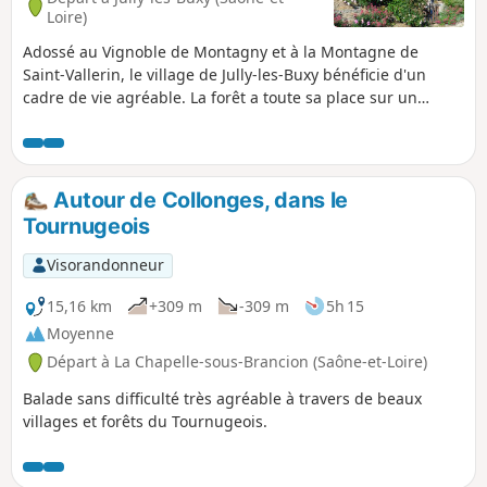
Loire)
Adossé au Vignoble de Montagny et à la Montagne de
Saint-Vallerin, le village de Jully-les-Buxy bénéficie d'un
cadre de vie agréable. La forêt a toute sa place sur un
parcours plat dans sa quasi totalité qui permet au passage
de découvrir un petit château en un lieu improbable.
Autour de Collonges, dans le
Tournugeois
Visorandonneur
15,16 km
+309 m
-309 m
5h 15
Moyenne
Départ à La Chapelle-sous-Brancion (Saône-et-Loire)
Balade sans difficulté très agréable à travers de beaux
villages et forêts du Tournugeois.