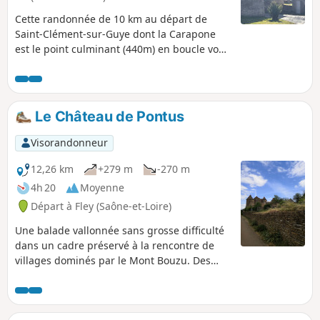
Cette randonnée de 10 km au départ de
Saint-Clément-sur-Guye dont la Carapone
est le point culminant (440m) en boucle vous
fera découvrir les villages de Saint-Clément-
sur-Guye (église romane classée monument
historique en 1927, une tour à l'est de
l'église), des vieux moulins (restaurés ou en
Le Château de Pontus
cours de restauration) Rains, commune de
Joncy (jolies maisons en pierres), Le Petit
Visorandonneur
Ballay, sa tour carrée, ses Murgers (amas de
pierres retirées des vignes), avant Corcelles
12,26 km
+279 m
-270 m
(hameau de Saint-Clément).
4h 20
Moyenne
Départ à Fley (Saône-et-Loire)
Une balade vallonnée sans grosse difficulté
dans un cadre préservé à la rencontre de
villages dominés par le Mont Bouzu. Des
vues changeantes sur tout le trajet avec
notamment un plan large sur le Mont Saint-
Vincent et un passage au Château de