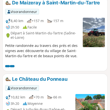
Pontus-de-Thyard.
De Maizeray à Saint-Martin-du-Tartre
Visorandonneur
8,40 km
+157 m
-157 m
2h 50
Facile
Départ à Saint-Martin-du-Tartre (Saône-
et-Loire)
Petite randonnée au travers des prés et des
vignes avec découverte du village de Saint-
Martin-du-Tartre et de beaux points de vue.
Le Château du Ponneau
Visorandonneur
10,82 km
+70 m
-66 m
3h 20
Moyenne
Départ à Jully-lès-Buxy (Saône-et-