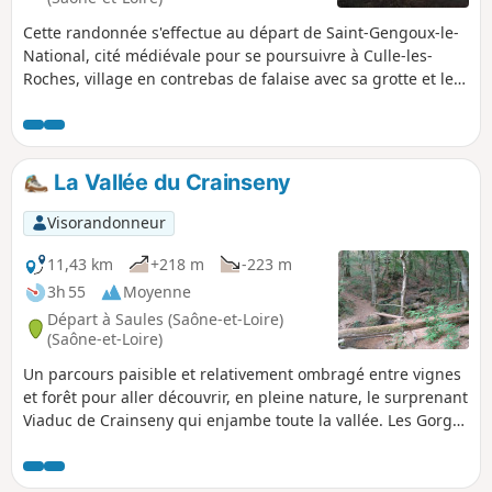
Cette randonnée s'effectue au départ de Saint-Gengoux-le-
National, cité médiévale pour se poursuivre à Culle-les-
Roches, village en contrebas de falaise avec sa grotte et le
retour par un viaduc perdu dans la forêt.
La Vallée du Crainseny
Visorandonneur
11,43 km
+218 m
-223 m
3h 55
Moyenne
Départ à Saules (Saône-et-Loire)
(Saône-et-Loire)
Un parcours paisible et relativement ombragé entre vignes
et forêt pour aller découvrir, en pleine nature, le surprenant
Viaduc de Crainseny qui enjambe toute la vallée. Les Gorges
de la Mouille, près de Culles-les-Roches, offrent un passage
plein de charme sans pour autant donner le vertige.