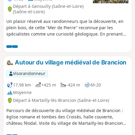
Départ à Genouilly (Saône-et-Loire)
(Saône-et-Loire)
Un plaisir réservé aux randonneurs que la découverte, en
plein bois, de cette "Mer de Pierre" reconnue par les
spécialistes comme une curiosité géologique. En prenant
de l'altitude dans sa première partie, la balade propose de
larges vues sur la Vallée de la Guye vers l'Est et le secteur
des Baudots au Nord. Très ombragé, le parcours bénéficiera
ensuite de quelques échappées sur les Monts du
Autour du village médiéval de Brancion
Charollais. Voir informations pratiques.
Visorandonneur
17,98 km
+425 m
-424 m
6h 20
Moyenne
Départ à Martailly-lès-Brancion (Saône-et-Loire)
Parcours de découverte du village médiéval de Brancion :
église romane et tombes des Croisés, halle couverte,
château féodal. Visite du village de Martailly-les-Brancion
avec son lavoir, la source de la Natouze et sa fontaine, que