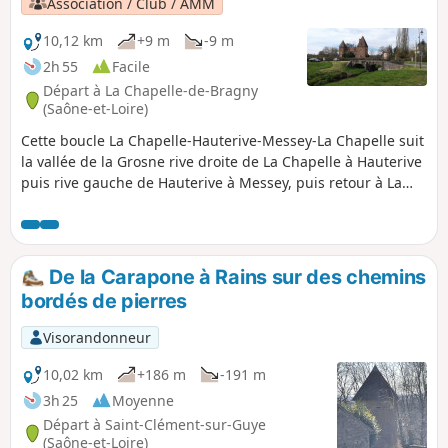
Association / Club / AMM
10,12 km
+9 m
-9 m
2h 55
Facile
Départ à La Chapelle-de-Bragny
(Saône-et-Loire)
Cette boucle La Chapelle-Hauterive-Messey-La Chapelle suit
la vallée de la Grosne rive droite de La Chapelle à Hauterive
puis rive gauche de Hauterive à Messey, puis retour à La
Chapelle par le moulin.
De la Carapone à Rains sur des chemins
bordés de pierres
Visorandonneur
10,02 km
+186 m
-191 m
3h 25
Moyenne
Départ à Saint-Clément-sur-Guye
(Saône-et-Loire)