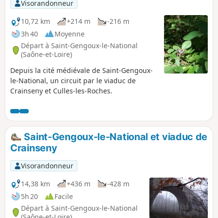
Visorandonneur
10,72 km
+214 m
-216 m
3h 40
Moyenne
Départ à Saint-Gengoux-le-National
(Saône-et-Loire)
Depuis la cité médiévale de Saint-Gengoux-
le-National, un circuit par le viaduc de
Crainseny et Culles-les-Roches.
Saint-Gengoux-le-National et viaduc de
Crainseny
Visorandonneur
14,38 km
+436 m
-428 m
5h 20
Facile
Départ à Saint-Gengoux-le-National
(Saône-et-Loire)