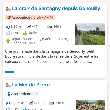
La croix de Santagny depuis Genouilly
Association / Club / AMM
8,16 km
+174 m
-169 m
2h 50
Facile
Départ à Genouilly (Saône-et-Loire)
(Saône-et-Loire)
Une promenade dans la campagne de Genouilly, petit
bourg rural implanté dans la vallée de la Guye, entre les
coteaux calcaires où poussent la vigne et les chaos
granitiques forestiers. Rivières, haies, bosquets rythment
cette randonnée qui emprunte chemins et petites routes.
La Mer de Pierre
Visorandonneur
11,86 km
+248 m
-248 m
4h 05
Moyenne