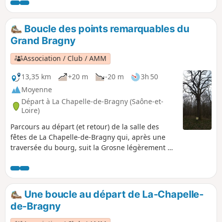
Boucle des points remarquables du
Grand Bragny
Association / Club / AMM
13,35 km
+20 m
-20 m
3h 50
Moyenne
Départ à La Chapelle-de-Bragny (Saône-et-
Loire)
Parcours au départ (et retour) de la salle des
fêtes de La Chapelle-de-Bragny qui, après une
traversée du bourg, suit la Grosne légèrement en
surplomb jusqu'au Moulin d'Hauterive. Il entre
ensuite dans le bois du Grand Bragny pour faire
le tour des points remarquables et observer
toutes les essences présentes dans notre forêt .
Une boucle au départ de La-Chapelle-
de-Bragny