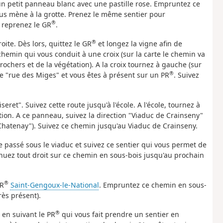
 un petit panneau blanc avec une pastille rose. Empruntez ce
vous mène à la grotte. Prenez le même sentier pour
®
t reprenez le GR
.
®
oite. Dès lors, quittez le GR
et longez la vigne afin de
chemin qui vous conduit à une croix (sur la carte le chemin va
 rochers et de la végétation). A la croix tournez à gauche (sur
®
ite "rue des Miges" et vous êtes à présent sur un PR
. Suivez
seret". Suivez cette route jusqu'à l'école. A l'école, tournez à
ion. A ce panneau, suivez la direction "Viaduc de Crainseny"
e Chatenay"). Suivez ce chemin jusqu'au Viaduc de Crainseny.
tre passé sous le viaduc et suivez ce sentier qui vous permet de
inuez tout droit sur ce chemin en sous-bois jusqu'au prochain
®
PR
Saint-Gengoux-le-National
. Empruntez ce chemin en sous-
rès présent).
®
 en suivant le PR
qui vous fait prendre un sentier en