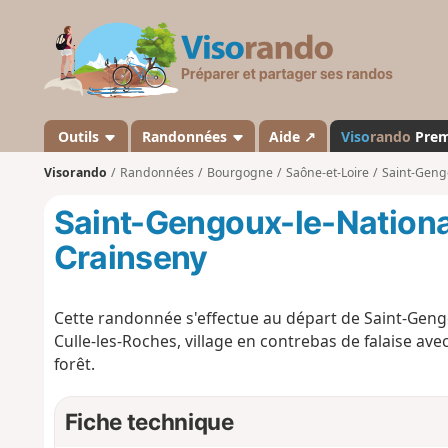
V
i
s
o
r
a
Outils
Randonnées
Aide ↗
Viso
rando
Pre
n
Visorando
Randonnées
Bourgogne
Saône-et-Loire
Saint-Geng
d
o
Saint-Gengoux-le-National
Crainseny
Cette randonnée s'effectue au départ de Saint-Gengo
Culle-les-Roches, village en contrebas de falaise ave
forêt.
Fiche technique