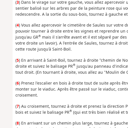
(
3
) Dans le virage sur votre gauche, vous allez apercevoir
sentier balisé sur les arbres par de la peinture rose qui 
redescendre. A la sortie du sous-bois, tournez à gauche e
(
4
) Vous allez apercevoir le cimetière de Saules sur votre dr
pouvoir tourner à droite entre les vignes et reprendre un 
®
jusqu'au GR
mais il s'arrête avant et il est séparé par des
votre droite un lavoir). A l'entrée de Saules, tournez à dro
cette route jusqu'à Saint-Boil.
(
5
) En arrivant à Saint-Boil, tournez à droite "chemin de Noi
®
droite et suivez le balisage PR
jusqu'au panneau d'indicat
tout droit. (En tournant à droite, vous allez au "Moulin d
(
6
) Prenez l'escalier en bois à droite tout de suite après ê
monter sur le viaduc. Après être passé sur le viaduc, cont
croisement.
(
7
) Au croisement, tournez à droite et prenez la direction 
®
bois et suivez le balisage PR
(qui est très bien réalisé et t
(
8
) En arrivant sur un chemin plus large, tournez à gauche