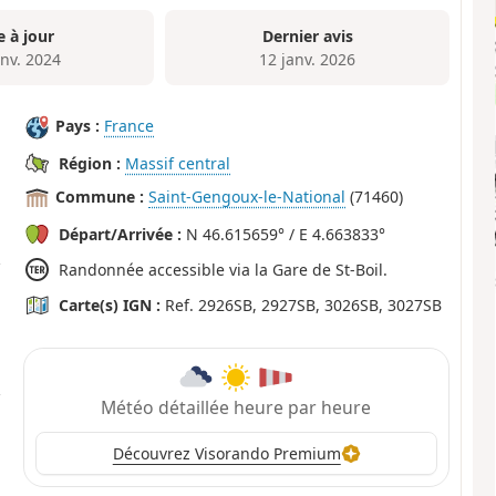
e à jour
Dernier avis
anv. 2024
12 janv. 2026
Pays :
France
Région :
Massif central
Commune :
Saint-Gengoux-le-National
(71460)
Départ/Arrivée :
N 46.615659° / E 4.663833°
Randonnée accessible via la Gare de St-Boil.
Carte(s) IGN :
Ref. 2926SB, 2927SB, 3026SB, 3027SB
Météo détaillée heure par heure
Découvrez Visorando Premium