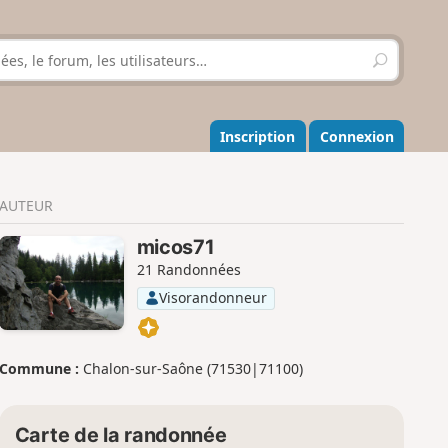
R
e
c
h
e
Inscription
Connexion
r
c
h
AUTEUR
e
r
micos71
21 Randonnées
Visorandonneur
Commune :
Chalon-sur-Saône (71530|71100)
Carte de la randonnée