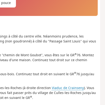
e pouce
kings à côté du centre ville. Néanmoins prudence, les
rking (non goudronné) à côté du "Passage Saint Louis" qui vous
®
e "chemin de Mont Goubot", vous êtes sur le GR
76. Montez
veau d'une maison. Continuez tout droit sur ce chemin
®
sous-bois. Continuez tout droit en suivant le GR
76 jusqu'au
les-les-Roches (à droite direction
Viaduc de Crainseny
). Vous
vous fait passer près du village de Culles-les-Roches jusqu'au
®
it en suivant le GR
.