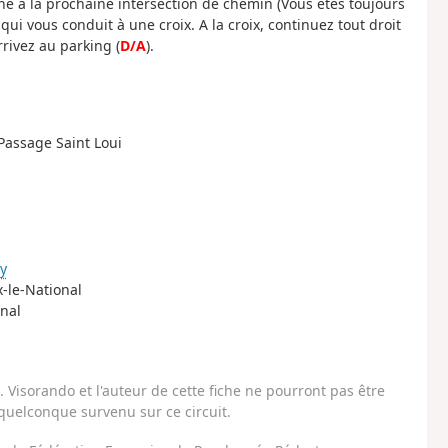
he à la prochaine intersection de chemin (Vous êtes toujours
ui vous conduit à une croix. A la croix, continuez tout droit
rrivez au parking (
D/A
).
Passage Saint Loui
y
x-le-National
onal
Visorando et l'auteur de cette fiche ne pourront pas être
uelconque survenu sur ce circuit.