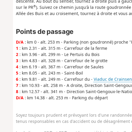
descente. Au bout du sentier, tournez à droite puis à gauc
®
sur le PR
). Suivez ce chemin jusqu'à la route goudronnée q
Allée des Buis et au croisement, tournez à droite et vous a
Points de passage
D/A
: km 0 - alt. 253 m - Parking (non goudronné) proche "
1
: km 2.31 - alt. 315 m - Carrefour de la ferme
2
: km 3.96 - alt. 299 m - Le Pertuis du Bois
3
: km 4.83 - alt. 328 m - Carrefour de le grotte
4
: km 6.19 - alt. 367 m - Carrefour de Saules
5
: km 8.05 - alt. 243 m - Saint-Boil
6
: km 9.81 - alt. 249 m - Carrefour du -
Viaduc de Crainsen
7
: km 10.93 - alt. 258 m - A droite, Direction Saint-Gengou
8
: km 12.57 - alt. 341 m - Direction Saint-Gengoux-le-Nati
D/A
: km 14.38 - alt. 253 m - Parking du départ
Soyez toujours prudent et prévoyant lors d'une randonnée. 
tenus responsables en cas d'accident ou de désagrément q