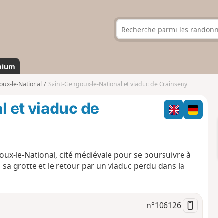
mium
oux-le-National
Saint-Gengoux-le-National et viaduc de Crainseny
 et viaduc de
ux-le-National, cité médiévale pour se poursuivre à
c sa grotte et le retour par un viaduc perdu dans la
n°
106126