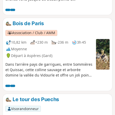
vue sur les Cévennes.
Bois de Paris
Association / Club / AMM
10,82 km
+230 m
-236 m
3h 45
Moyenne
Départ à Aspères (Gard)
Dans l'arrière pays de garrigues, entre Sommières
et Quissac, cette colline sauvage et arborée
domine la vallée du Vidourle et offre un joli point
de vue vers le Sud, jusqu'à la mer.
Le tour des Puechs
Visorandonneur