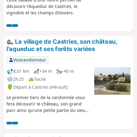
découvrir l’Aqueduc de Castries, le
vignoble et les champs d’oliviers.
Le village de Castries, son château,
l'aqueduc et ses forêts variées
Visorandonneur
8,01 km
+34 m
-40 m
2h 25
Facile
Départ à Castries (Hérault)
Le premier tiers de la randonnée vous
fera découvrir le château, son grand
parc ainsi qu'une petite partie du vieux
village. La suite vous fera parcourir les
différentes forêts, mélange de garrigue,
de pinèdes, de champs d'oliviers, etc. En
fil conducteur, vous croiserez plusieurs