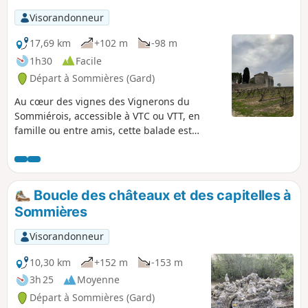
Visorandonneur
17,69 km
+102 m
-98 m
1h30
Facile
Départ à Sommières (Gard)
Au cœur des vignes des Vignerons du
Sommiérois, accessible à VTC ou VTT, en
famille ou entre amis, cette balade est
composée de 8 panneaux explicatifs pour en
apprendre un peu plus sur le vin.
Boucle des châteaux et des capitelles à
Sommières
Visorandonneur
10,30 km
+152 m
-153 m
3h 25
Moyenne
Départ à Sommières (Gard)