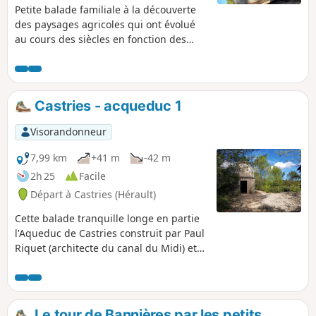
Petite balade familiale à la découverte
des paysages agricoles qui ont évolué
au cours des siècles en fonction des
pratiques et de l'histoire.
Castries - acqueduc 1
Visorandonneur
7,99 km
+41 m
-42 m
2h 25
Facile
Départ à Castries (Hérault)
Cette balade tranquille longe en partie
l'Aqueduc de Castries construit par Paul
Riquet (architecte du canal du Midi) et
terminé en 1676. Cet ouvrage alimentait
en eau le château de Castries par 7km
de tunnels, tranchées et aqueduc. Cette
rando permet en outre de découvrir les
Le tour de Bannières par les petits