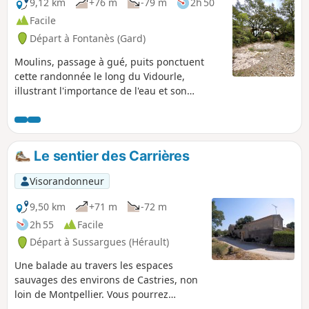
9,12 km
+76 m
-79 m
2h 50
Facile
Départ à Fontanès (Gard)
Moulins, passage à gué, puits ponctuent
cette randonnée le long du Vidourle,
illustrant l'importance de l'eau et son
utilisation.
Le sentier des Carrières
Visorandonneur
9,50 km
+71 m
-72 m
2h 55
Facile
Départ à Sussargues (Hérault)
Une balade au travers les espaces
sauvages des environs de Castries, non
loin de Montpellier. Vous pourrez
découvrir des carrières, des sculptures