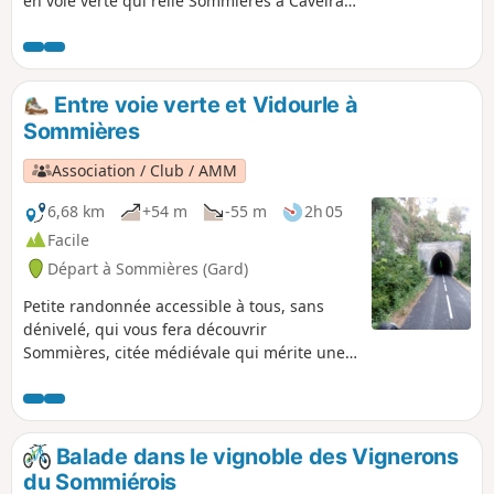
en voie verte qui relie Sommières à Caveirac
et permet de visiter la ville de Sommières.
Entre voie verte et Vidourle à
Sommières
Association / Club / AMM
6,68 km
+54 m
-55 m
2h 05
Facile
Départ à Sommières (Gard)
Petite randonnée accessible à tous, sans
dénivelé, qui vous fera découvrir
Sommières, citée médiévale qui mérite une
visite. La première partie s'effectue sur une
voie verte (ancienne voie ferrée reliant
Sommières à Ganges) et réhabilitée de façon
remarquable avec plusieurs ouvrages d'art.
Balade dans le vignoble des Vignerons
du Sommiérois