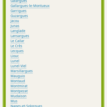
Galargues
Gallargues-le-Montueux
Garrigues
Guzargues
Jacou
Junas
Langlade
Lansargues
Le Cailar
Le Crès
Lecques
Liouc
Lunel
Lunel-Viel
Marsillargues
Mauguio
Montaud
Montmirat
Montpezat
Mudaison
Mus
Nages-et-Solorgues