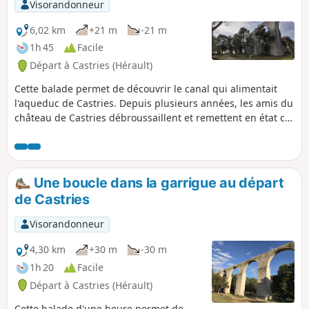
Visorandonneur
mélange de garrigue et de pinède de toute
beauté.
6,02 km
+21 m
-21 m
1h 45
Facile
Départ à Castries (Hérault)
Cette balade permet de découvrir le canal qui alimentait
l'aqueduc de Castries. Depuis plusieurs années, les amis du
château de Castries débroussaillent et remettent en état ce
patrimoine remarquable Cet aqueduc capte l'eau de la
Source de Fontgrand située à 6km du village Le marquis
René Gaspard de la Croix fit appel à Pierre Paul Riquet, qui
est également le constructeur du Canal du Midi, pour
Une boucle dans la garrigue au départ
construire cet ouvrage hydraulique
de Castries
Visorandonneur
4,30 km
+30 m
-30 m
1h 20
Facile
Départ à Castries (Hérault)
Cette balade d'une heure permet de