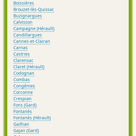
Boissières
Brouzet-lès-Quissac
Buzignargues
Calvisson
Campagne (Hérault)
Candillargues
Cannes-et-Clairan
Carnas
Castries
Clarensac
Claret (Hérault)
Codognan
Combas
Congénies
Corconne
Crespian
Fons (Gard)
Fontanès
Fontanès (Hérault)
Gailhan
Gajan (Gard)