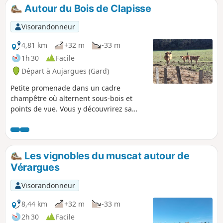
Autour du Bois de Clapisse
Visorandonneur
4,81 km
+32 m
-33 m
1h 30
Facile
Départ à Aujargues (Gard)
Petite promenade dans un cadre
champêtre où alternent sous-bois et
points de vue. Vous y découvrirez sa
garrigue sauvage, de tous temps
exploitée par l'homme pour des cultures
vivrières et le pâturage de moutons, le
bois de chêne pour la fabrication du
Les vignobles du muscat autour de
charbon de bois et de la verrerie.
Vérargues
Visorandonneur
8,44 km
+32 m
-33 m
2h 30
Facile