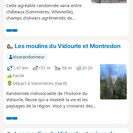
Cette agréable randonnée varie entre
châteaux (Sommières, Villevieille),
champs d'oliviers agrémentés de
capitelles, et petits bois. Elle passe
également à travers les anciennes
carrières du Bon Temps à Junas, qui
accueillent un festival de Jazz en juillet.
Les moulins du Vidourle et Montredon
Visorandonneur
7,47 km
+57 m
-58 m
2h 20
Facile
Départ à Sommières (Gard)
Randonnée indissociable de l'histoire du
Vidourle, fleuve qui a modelé la vie et les
paysages de la région. Vous y croiserez des
moulins, vous y traverserez des passes
millénaires.