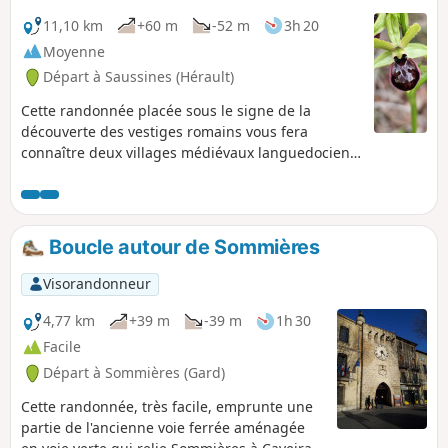
11,10 km
+60 m
-52 m
3h 20
Moyenne
Départ à Saussines (Hérault)
Cette randonnée placée sous le signe de la
découverte des vestiges romains vous fera
connaître deux villages médiévaux languedociens.
La garrigue vous apportera des senteurs de
farigoulette et les paysages traversés
enchanteront les photographes. À consommer
sans modération. Un nouveau tracé permet
Boucle autour de Sommières
d'éviter en partie le lotissement des Hauts de
Boisseron.......suivre les points bleus. Cette
Visorandonneur
randonnée est susceptible d'être interdite en
fonction du niveau de risque des incendies.
4,77 km
+39 m
-39 m
1h 30
Pensez à consulter la carte.
Facile
Départ à Sommières (Gard)
Cette randonnée, très facile, emprunte une
partie de l'ancienne voie ferrée aménagée