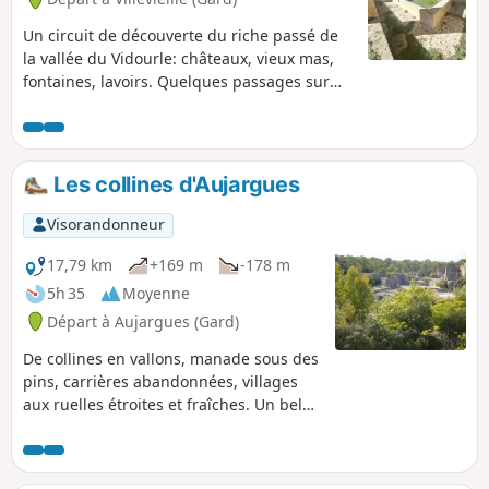
Un circuit de découverte du riche passé de
la vallée du Vidourle: châteaux, vieux mas,
fontaines, lavoirs. Quelques passages sur
des routes goudronnées rendent accessibles
cette balade à tous les publics.
Les collines d'Aujargues
Visorandonneur
17,79 km
+169 m
-178 m
5h 35
Moyenne
Départ à Aujargues (Gard)
De collines en vallons, manade sous des
pins, carrières abandonnées, villages
aux ruelles étroites et fraîches. Un bel
aperçu du département du Gard.