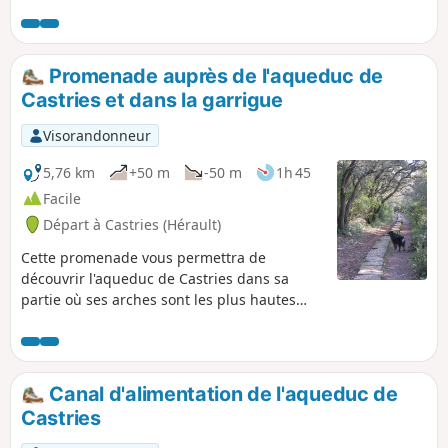
typique et reconnaissable à des kilomètres à la
ronde, et le centre historique de ce joli village
héraultais.
Promenade auprès de l'aqueduc de
Castries et dans la garrigue
Visorandonneur
5,76 km
+50 m
-50 m
1h 45
Facile
Départ à Castries (Hérault)
Cette promenade vous permettra de
découvrir l'aqueduc de Castries dans sa
partie où ses arches sont les plus hautes
mais aussi son cheminement au long du sol
de la colline en fin de parcours avant de
revenir à nouveau aux grandes arches du
pont-aqueduc. Vous pourrez aussi observer
Canal d'alimentation de l'aqueduc de
la diversité de la garrigue à Castries via de
Castries
larges chemins mais aussi par quelques
sentiers plus discrets. La végétation est un