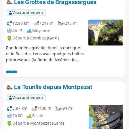
Les Grottes de Bragassargues
fois le célèbre aqueduc mais aussi
quelques lieux moins connus tel que la
Visorandonneur
Capelette ou encore les anciennes
carrières.
12,80 km
+218 m
-215 m
4h 15
Moyenne
Départ à Combas (Gard)
Randonnée agréable dans la garrigue
et le Bois des Lens avec quelques haltes
pittoresques (la Borie de Noémie, les
grottes, les fossiles, l’arche imposante)
et des vues au lointain de la région.
La Tourille depuis Montpezat
Visorandonneur
5,97 km
+100 m
-94 m
2h 00
Facile
Départ à Montpezat (Gard)