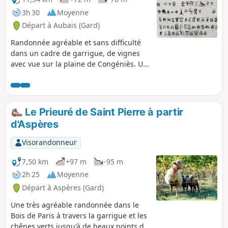
3h 30
Moyenne
Départ à Aubais (Gard)
Randonnée agréable et sans difficulté
dans un cadre de garrigue, de vignes
avec vue sur la plaine de Congéniès. Un
site remarquable, la Chapelle Saint-
Nazaire dans son écrin de garrigue.
Le Prieuré de Saint Pierre à partir
d'Aspères
Visorandonneur
7,50 km
+97 m
-95 m
2h 25
Moyenne
Départ à Aspères (Gard)
Une très agréable randonnée dans le
Bois de Paris à travers la garrigue et les
chênes verts jusqu'à de beaux points de