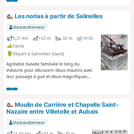
mais aussi ânes, chevaux, poules. On suit le
balisage Jaune, ce qui rend cette balade
possible même sans GPS, et, si vous avez la
Les norias à partir de Salinelles
carte, plusieurs raccourcis sont possibles, en
cas d'enfants fatigués. Plusieurs points se
Visorandonneur
prêtent bien au pique-nique.
5,21 km
+32 m
-32 m
1h 35
Facile
Départ à Salinelles (Gard)
Agréable balade familiale le long du
Vidourle pour découvrir deux moulins avec
leur passage à gué et deux magnifiques
norias dont une avec son lavoir qui
rythmaient la vie d'autrefois.
Moulin de Carrière et Chapelle Saint-
Nazaire entre Villetelle et Aubais
Visorandonneur
11,54 km
+72 m
-70 m