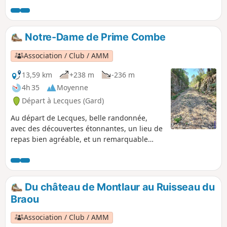
particulièrement intéressantes. Vous
cheminerez dans les sous-bois. Un
parcours étonnant qui réserve bien des
Notre-Dame de Prime Combe
surprises.
Association / Club / AMM
13,59 km
+238 m
-236 m
4h 35
Moyenne
Départ à Lecques (Gard)
Au départ de Lecques, belle randonnée,
avec des découvertes étonnantes, un lieu de
repas bien agréable, et un remarquable
point de vue.
Du château de Montlaur au Ruisseau du
Braou
Association / Club / AMM