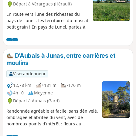
Départ à Vérargues (Hérault)
En route vers l’une des richesses du
pays de Lunel : les territoires du muscat
petit grain ! En pays de Lunel, partez à
Vérargues pour une randonnée
bucolique et gourmande.
D'Aubais à Junas, entre carrières et
moulins
Visorandonneur
12,78 km
+181 m
-176 m
4h 10
Moyenne
Départ à Aubais (Gard)
Randonnée agréable et facile, sans dénivelé,
ombragée et abritée du vent, avec de
nombreux points d'intérêt : fleurs au
printemps, carrières, moulins, capitelles,