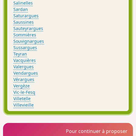
Salinelles
Sardan
Saturargues
Saussines
Sauteyrargues
Sommières
Souvignargues
Sussargues
Teyran
Vacquières
Valergues
Vendargues
Vérargues
Vergèze
Vic-le-Fesq
Villetelle
Villevieille
Pour continuer à proposer