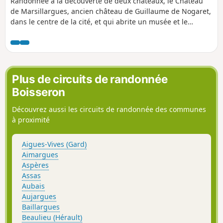
Randonnée à la découverte de deux châteaux, le Château
de Marsillargues, ancien château de Guillaume de Nogaret,
dans le centre de la cité, et qui abrite un musée et le
Château de Teillan, ancien château-fort niché entre le
Vidourle, les prés des chevaux camarguais, et les parcelles
de vigne du terroir de Marsillargues.
Plus de circuits de randonnée
Boisseron
Découvrez aussi les circuits de randonnée des communes
à proximité
Aigues-Vives (Gard)
Aimargues
Aspères
Assas
Aubais
Aujargues
Baillargues
Beaulieu (Hérault)