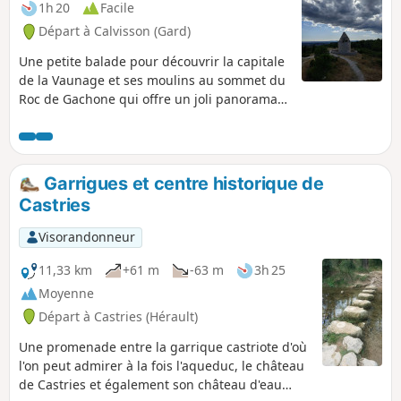
1h 20
Facile
Départ à Calvisson (Gard)
Une petite balade pour découvrir la capitale
de la Vaunage et ses moulins au sommet du
Roc de Gachone qui offre un joli panorama
du Pic-Saint-Loup au Mont Ventoux.
Garrigues et centre historique de
Castries
Visorandonneur
11,33 km
+61 m
-63 m
3h 25
Moyenne
Départ à Castries (Hérault)
Une promenade entre la garrique castriote d'où
l'on peut admirer à la fois l'aqueduc, le château
de Castries et également son château d'eau