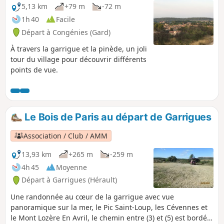
5,13 km
+79 m
-72 m
1h 40
Facile
Départ à Congénies (Gard)
À travers la garrigue et la pinède, un joli
tour du village pour découvrir différents
points de vue.
Le Bois de Paris au départ de Garrigues
Association / Club / AMM
13,93 km
+265 m
-259 m
4h 45
Moyenne
Départ à Garrigues (Hérault)
Une randonnée au cœur de la garrigue avec vue
panoramique sur la mer, le Pic Saint-Loup, les Cévennes et
le Mont Lozère En Avril, le chemin entre (3) et (5) est bordé