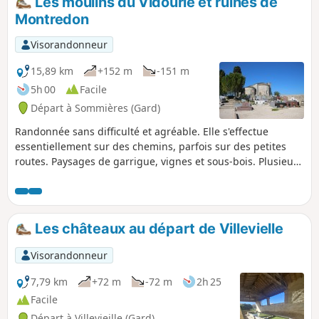
Les moulins du Vidourle et ruines de
Montredon
Visorandonneur
15,89 km
+152 m
-151 m
5h 00
Facile
Départ à Sommières (Gard)
Randonnée sans difficulté et agréable. Elle s'effectue
essentiellement sur des chemins, parfois sur des petites
routes. Paysages de garrigue, vignes et sous-bois. Plusieurs
moulins jalonnent ce parcours. Il faut faire un petit aller-
retour jusqu'au Vidourle pour les admirer et profiter du
calme reposant de ce fleuve (ce jour-là!!).
Les châteaux au départ de Villevielle
Visorandonneur
7,79 km
+72 m
-72 m
2h 25
Facile
Départ à Villevieille (Gard)