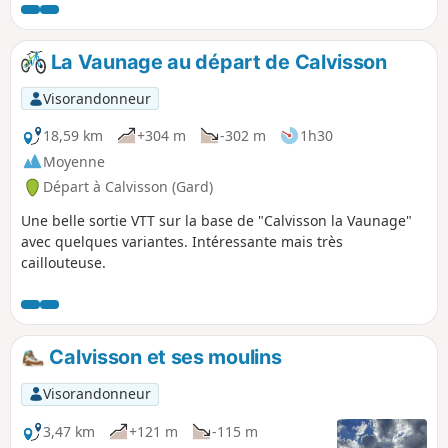
La Vaunage au départ de Calvisson
Visorandonneur
18,59 km
+304 m
-302 m
1h30
Moyenne
Départ à Calvisson (Gard)
Une belle sortie VTT sur la base de "Calvisson la Vaunage"
avec quelques variantes. Intéressante mais très
caillouteuse.
Calvisson et ses moulins
Visorandonneur
3,47 km
+121 m
-115 m