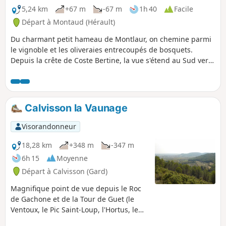
5,24 km
+67 m
-67 m
1h 40
Facile
Départ à Montaud (Hérault)
Du charmant petit hameau de Montlaur, on chemine parmi
le vignoble et les oliveraies entrecoupés de bosquets.
Depuis la crête de Coste Bertine, la vue s'étend au Sud vers
le littoral et jusqu'au Ventoux à l'Est. On termine par la visite
des ruines de ce fantastique château.
Calvisson la Vaunage
Visorandonneur
18,28 km
+348 m
-347 m
6h 15
Moyenne
Départ à Calvisson (Gard)
Magnifique point de vue depuis le Roc
de Gachone et de la Tour de Guet (le
Ventoux, le Pic Saint-Loup, l'Hortus, le
littoral.