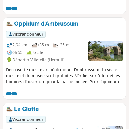
d'iris nains, d'asphodèles et d'orchidées sauvages de toute
beauté ! .
Oppidum d'Ambrussum
Visorandonneur
2,94 km
+35 m
-35 m
0h 55
Facile
Départ à Villetelle (Hérault)
Découverte du site archéologique d'Ambrussum. La visite
du site et du musée sont gratuites. Vérifier sur Internet les
horaires d'ouverture pour la partie musée. Pour l'oppidum il
est toujours ouvert. Le site appartient à la commune de
Lunel.
La Clotte
Visorandonneur