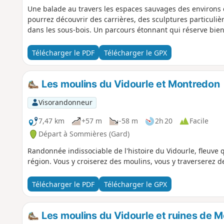
Une balade au travers les espaces sauvages des environs d
pourrez découvrir des carrières, des sculptures particuli
dans les sous-bois. Un parcours étonnant qui réserve bien
Télécharger le PDF
Télécharger le GPX
Les moulins du Vidourle et Montredon
Visorandonneur
7,47 km
+57 m
-58 m
2h 20
Facile
Départ à Sommières (Gard)
Randonnée indissociable de l'histoire du Vidourle, fleuve q
région. Vous y croiserez des moulins, vous y traverserez d
Télécharger le PDF
Télécharger le GPX
Les moulins du Vidourle et ruines de 