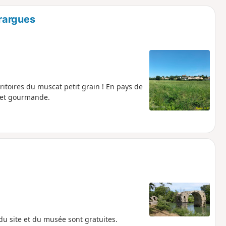
o
a
rargues
i
m
p
rritoires du muscat petit grain ! En pays de
 et gourmande.
u site et du musée sont gratuites.