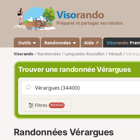
V
i
s
o
r
a
Outils
Randonnées
Aide ↗
Viso
rando
Pre
n
Visorando
Randonnées
Languedoc-Roussillon
Hérault
Vérarg
d
o
Trouver une randonnée Vérargues
Filtres
NOUVEAU
Randonnées Vérargues