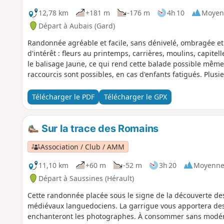
12,78 km
+181 m
-176 m
4h 10
Moyen
Départ à Aubais (Gard)
Randonnée agréable et facile, sans dénivelé, ombragée et
d'intérêt : fleurs au printemps, carrières, moulins, capitel
le balisage Jaune, ce qui rend cette balade possible même s
raccourcis sont possibles, en cas d'enfants fatigués. Plusi
Télécharger le PDF
Télécharger le GPX
Sur la trace des Romains
Association / Club / AMM
11,10 km
+60 m
-52 m
3h 20
Moyenn
Départ à Saussines (Hérault)
Cette randonnée placée sous le signe de la découverte des
médiévaux languedociens. La garrigue vous apportera des 
enchanteront les photographes. À consommer sans modérat