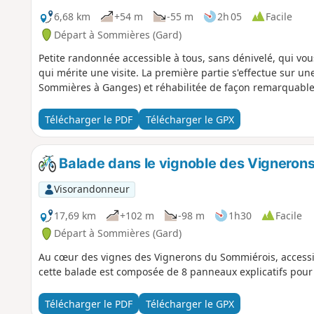
6,68 km
+54 m
-55 m
2h 05
Facile
Départ à Sommières (Gard)
Petite randonnée accessible à tous, sans dénivelé, qui vo
qui mérite une visite. La première partie s'effectue sur une
Sommières à Ganges) et réhabilitée de façon remarquable 
Télécharger le PDF
Télécharger le GPX
Balade dans le vignoble des Vigneron
Visorandonneur
17,69 km
+102 m
-98 m
1h30
Facile
Départ à Sommières (Gard)
Au cœur des vignes des Vignerons du Sommiérois, accessib
cette balade est composée de 8 panneaux explicatifs pour
Télécharger le PDF
Télécharger le GPX