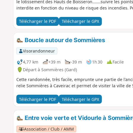
le lotissement des Hauts de Boisseron.......suivre les points bleus. Cette randonnée est suscep
interdite en fonction du niveau de risque des incendies. Pe
Télécharger le PDF
Télécharger le GPX
Boucle autour de Sommières
Visorandonneur
4,77 km
+39 m
-39 m
1h 30
Facile
Départ à Sommières (Gard)
Cette randonnée, très facile, emprunte une partie de l'an
relie Sommières à Caveirac et permet de visiter la ville d
Télécharger le PDF
Télécharger le GPX
Entre voie verte et Vidourle à Sommiè
Association / Club / AMM