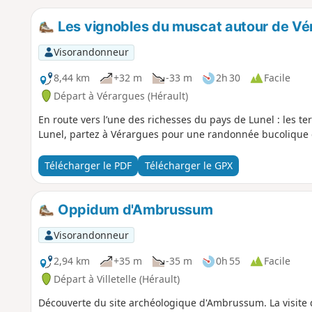
Les vignobles du muscat autour de Vé
Visorandonneur
8,44 km
+32 m
-33 m
2h 30
Facile
Départ à Vérargues (Hérault)
En route vers l’une des richesses du pays de Lunel : les te
Lunel, partez à Vérargues pour une randonnée bucolique
Télécharger le PDF
Télécharger le GPX
Oppidum d'Ambrussum
Visorandonneur
2,94 km
+35 m
-35 m
0h 55
Facile
Départ à Villetelle (Hérault)
Découverte du site archéologique d'Ambrussum. La visite d