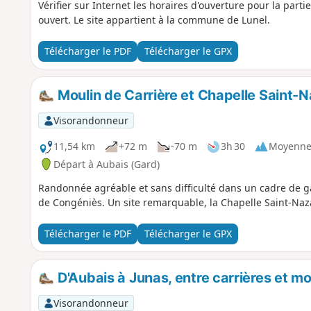
Vérifier sur Internet les horaires d'ouverture pour la parti
ouvert. Le site appartient à la commune de Lunel.
Télécharger le PDF
Télécharger le GPX
Moulin de Carrière et Chapelle Saint-Na
Visorandonneur
11,54 km
+72 m
-70 m
3h 30
Moyenn
Départ à Aubais (Gard)
Randonnée agréable et sans difficulté dans un cadre de ga
de Congéniès. Un site remarquable, la Chapelle Saint-Naz
Télécharger le PDF
Télécharger le GPX
D'Aubais à Junas, entre carrières et mo
Visorandonneur