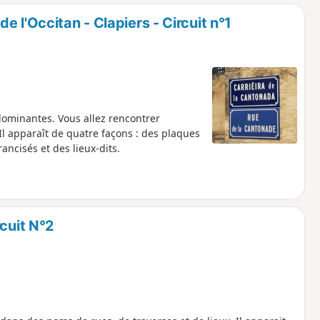
o
a
 l'Occitan - Clapiers - Circuit n°1
i
m
p
s dominantes. Vous allez rencontrer
Il apparaît de quatre façons : des plaques
ncisés et des lieux-dits.
cuit N°2