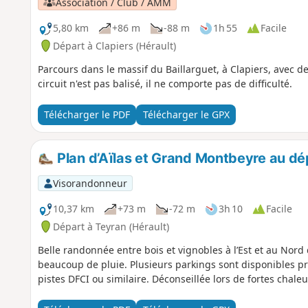
Association / Club / AMM
5,80 km
+86 m
-88 m
1h 55
Facile
Départ à Clapiers (Hérault)
Parcours dans le massif du Baillarguet, à Clapiers, avec de
circuit n'est pas balisé, il ne comporte pas de difficulté.
Télécharger le PDF
Télécharger le GPX
Plan d’Aïlas et Grand Montbeyre au dé
Visorandonneur
10,37 km
+73 m
-72 m
3h 10
Facile
Départ à Teyran (Hérault)
Belle randonnée entre bois et vignobles à l’Est et au Nor
beaucoup de pluie. Plusieurs parkings sont disponibles p
pistes DFCI ou similaire. Déconseillée lors de fortes chale