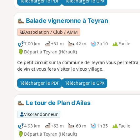
Télécharger le PDF
Télécharger le GPX
Balade vigneronne à Teyran
Association / Club / AMM
7,00 km
+51 m
-42 m
2h 10
Facile
Départ à Teyran (Hérault)
Ce petit circuit sur la commune de Teyran vous permettra
de vin et vous fera visiter le vieux village.
Télécharger le PDF
Télécharger le GPX
Le tour de Plan d'Ailas
Visorandonneur
4,93 km
+63 m
-60 m
1h 35
Facile
Départ à Teyran (Hérault)