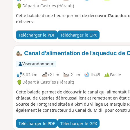
Départ à Castries (Hérault)
Cette balade d'une heure permet de découvrir l’Aqueduc de
d’oliviers.
Télécharger le PDF
Télécharger le GPX
Canal d'alimentation de l'aqueduc de C
Visorandonneur
6,02 km
+21 m
-21 m
1h 45
Facile
Départ à Castries (Hérault)
Cette balade permet de découvrir le canal qui alimentait 
château de Castries débroussaillent et remettent en état 
Source de Fontgrand située à 6km du village Le marquis Ren
également le constructeur du Canal du Midi, pour constru
Télécharger le PDF
Télécharger le GPX