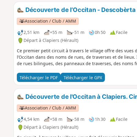
Découverte de l’Occitan - Descobèrta de
Association / Club / AMM
2,51 km
+55 m
-51 m
0h 50
Facile
Départ à Clapiers (Hérault)
Ce premier petit circuit à travers le village offre des vue
l’Occitan dans des noms de rues, de traverses et de lieux. 
de rues bilingues, des panneaux de traverses, des noms fra
Télécharger le PDF
Télécharger le GPX
Découverte de l'Occitan à Clapiers. Cir
Association / Club / AMM
4,54 km
+58 m
-58 m
1h 30
Facile
Départ à Clapiers (Hérault)