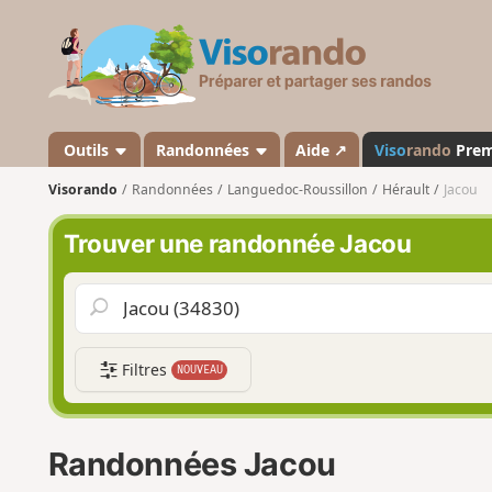
V
i
s
o
r
a
Outils
Randonnées
Aide ↗
Viso
rando
Pre
n
Visorando
Randonnées
Languedoc-Roussillon
Hérault
Jacou
d
o
Trouver une randonnée Jacou
Filtres
NOUVEAU
Randonnées Jacou