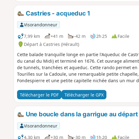
Castries - acqueduc 1
Visorandonneur
7,99 km
+41 m
-42 m
2h 25
Facile
Départ à Castries (Hérault)
Cette balade tranquille longe en partie l'Aqueduc de Castri
du canal du Midi) et terminé en 1676. Cet ouvrage aliment
de tunnels, tranchées et aqueduc. Cette rando permet en 
Tourilles sur la Cadoule, une remarquable petite chapell
Fondespierre et une petite capitelle nichée dans un mur d
Télécharger le PDF
Télécharger le GPX
Une boucle dans la garrigue au départ
Visorandonneur
4,30 km
+30 m
-30 m
1h 20
Facile