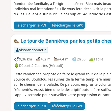
Randonnée familiale, à l'origine balisée en Bleu mais bea
individus mal intentionnés. Elle vous fera découvrir la part
d'Ailas. Belle vue sur le Pic Saint-Loup et l'Aqueduc de Cast
Télécharger le PDF
Télécharger le GPX
Le tour de Bannières par les petits ch
Visorandonneur
9,36 km
+62 m
-64 m
2h 50
Facile
Départ à Castries (Hérault)
Cette randonnée propose de faire le grand tour de la plain
Source du Boulidou, les ruines de la ferme templière mais 
sur le chemin de la balade. Ce parcours emprunte volonta
fréquentés. Aussi, bien que le descriptif puisse être suffisan
l'appli Visorando pour surveiller votre progression durant
Télécharger le PDF
Télécharger le GPX