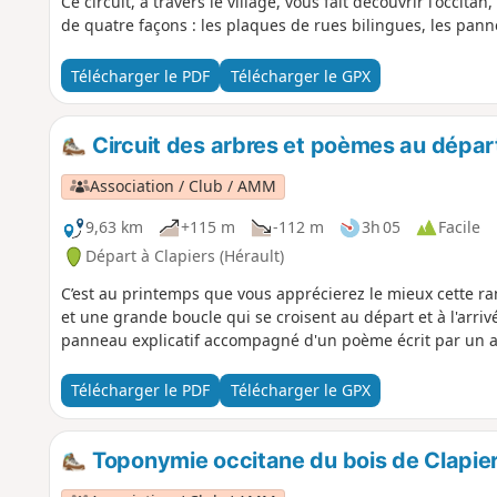
Ce circuit, à travers le village, vous fait découvrir l'occita
de quatre façons : les plaques de rues bilingues, les panne
Télécharger le PDF
Télécharger le GPX
Circuit des arbres et poèmes au dépar
Association / Club / AMM
9,63 km
+115 m
-112 m
3h 05
Facile
Départ à Clapiers (Hérault)
C’est au printemps que vous apprécierez le mieux cette ra
et une grande boucle qui se croisent au départ et à l'arri
panneau explicatif accompagné d'un poème écrit par un a
Télécharger le PDF
Télécharger le GPX
Toponymie occitane du bois de Clapie