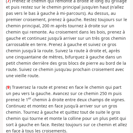
(
7
) Prenez le chemin qui remonte à droite le long du grillage
et puis restez sur le chemin principal jusqu'en haut (n'allez
pas vers le bas à gauche à mi-parcours). Au dessus, au
premier croisement, prenez à gauche. Restez toujours sur le
chemin principal, 200 m après tournez à droite sur un
chemin qui remonte. Au croisement dans les bois, prenez à
gauche et continuez jusqu'à arriver sur un très gros chemin
carrossable en terre. Prenez à gauche et suivez ce gros
chemin jusqu'à la route. Suivez la route à droite et, après
une cinquantaine de mètres, bifurquez à gauche dans un
petit chemin derrière des gros blocs de pierre au bord de la
route. Suivez ce chemin jusqu'au prochain croisement avec
une vieille route.
(
9
) Traversez la route et prenez en face le chemin qui part
un peu vers la gauche. Avancez sur ce chemin 250 m puis
er
prenez le 1
chemin à droite entre deux champs de vignes.
Continuez et montez en face jusqu'à arriver sur un gros
chemin. Tournez à gauche et quittez tout de suite le gros
chemin qui tourne et monte la colline pour un plus petit qui
sort à gauche en face. Restez toujours sur ce chemin et allez
en face à tous les croisements.