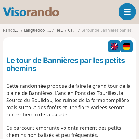
V
O
i
u
s
v
o
Randonnées
Languedoc-Roussillon
Hérault
Castries
Le tour de Bannières par les petits chemins
r
r
i
a
r
n
l
d
Le tour de Bannières par les petits
a
o
n
chemins
a
v
Cette randonnée propose de faire le grand tour de la
i
plaine de Bannières. L'ancien Pont des Tourilles, la
g
a
Source du Boulidou, les ruines de la ferme templière
t
mais surtout des forêts et une flore variées seront
i
sur le chemin de la balade.
o
n
Ce parcours emprunte volontairement des petits
chemins non balisés et peu fréquentés.