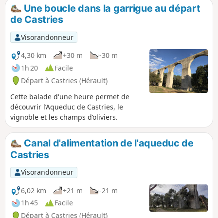
Une boucle dans la garrigue au départ
de Castries
Visorandonneur
4,30 km
+30 m
-30 m
1h 20
Facile
Départ à Castries (Hérault)
Cette balade d'une heure permet de
découvrir l’Aqueduc de Castries, le
vignoble et les champs d’oliviers.
Canal d'alimentation de l'aqueduc de
Castries
Visorandonneur
6,02 km
+21 m
-21 m
1h 45
Facile
Départ à Castries (Hérault)