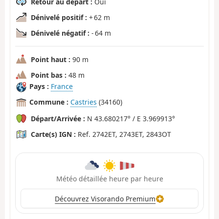
Retour au départ :
Oui
Dénivelé positif :
+ 62 m
Dénivelé négatif :
- 64 m
Point haut :
90 m
Point bas :
48 m
Pays :
France
Commune :
Castries
(34160)
Départ/Arrivée :
N 43.680217° / E 3.969913°
Carte(s) IGN :
Ref. 2742ET, 2743ET, 2843OT
Météo détaillée heure par heure
Découvrez Visorando Premium