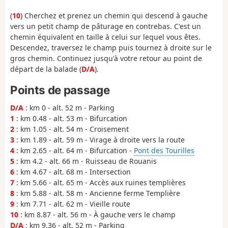
(
10
) Cherchez et prenez un chemin qui descend à gauche
vers un petit champ de pâturage en contrebas. C'est un
chemin équivalent en taille à celui sur lequel vous êtes.
Descendez, traversez le champ puis tournez à droite sur le
gros chemin. Continuez jusqu'à votre retour au point de
départ de la balade (
D/A
).
Points de passage
D/A
: km 0 - alt. 52 m - Parking
1
: km 0.48 - alt. 53 m - Bifurcation
2
: km 1.05 - alt. 54 m - Croisement
3
: km 1.89 - alt. 59 m - Virage à droite vers la route
4
: km 2.65 - alt. 64 m - Bifurcation -
Pont des Tourilles
5
: km 4.2 - alt. 66 m - Ruisseau de Rouanis
6
: km 4.67 - alt. 68 m - Intersection
7
: km 5.66 - alt. 65 m - Accès aux ruines templières
8
: km 5.88 - alt. 58 m - Ancienne ferme Templière
9
: km 7.71 - alt. 62 m - Vieille route
10
: km 8.87 - alt. 56 m - À gauche vers le champ
D/A
: km 9.36 - alt. 52 m - Parking