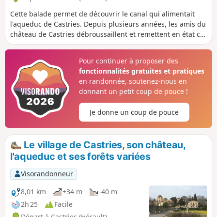
Cette balade permet de découvrir le canal qui alimentait
l'aqueduc de Castries. Depuis plusieurs années, les amis du
château de Castries débroussaillent et remettent en état ce
patrimoine remarquable Cet aqueduc capte l'eau de la
Source de Fontgrand située à 6km du village Le marquis
Pour continuer à proposer des
René Gaspard de la Croix fit appel à Pierre Paul Riquet, qui
fonctionnalités gratuites et pratiques
est également le constructeur du Canal du Midi, pour
en randonnée, soutenez-nous en
construire cet ouvrage hydraulique
donnant un petit coup de pouce !
Je donne un coup de pouce
Le village de Castries, son château,
l'aqueduc et ses forêts variées
Visorandonneur
8,01 km
+34 m
-40 m
2h 25
Facile
Départ à Castries (Hérault)