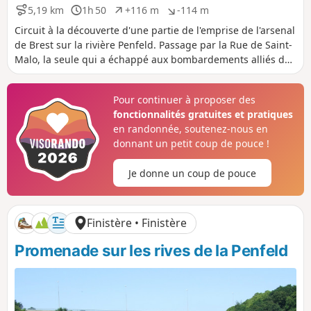
5,19 km
1h 50
+116 m
-114 m
D
D
D
D
i
u
é
é
Circuit à la découverte d'une partie de l'emprise de l'arsenal
s
r
n
n
de Brest sur la rivière Penfeld. Passage par la Rue de Saint-
t
é
i
i
Malo, la seule qui a échappé aux bombardements alliés de
a
e
v
v
la seconde guerre mondiale, ainsi que le plateau des
n
e
e
Capucins, nouveau quartier depuis sa rétrocession par la
c
l
l
Pour continuer à proposer des
e
é
é
marine.
fonctionnalités gratuites et pratiques
p
n
o
é
en randonnée, soutenez-nous en
s
g
donnant un petit coup de pouce !
i
a
t
t
Je donne un coup de pouce
i
i
f
f
Finistère • Finistère
Promenade sur les rives de la Penfeld