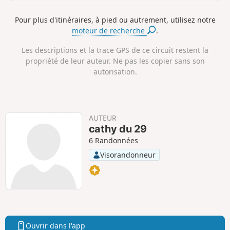
tout au long du sentier côtier ainsi que du point de vue
n
e
e
panoramique au Fort du Dellec.
c
l
l
Pour plus d'itinéraires, à pied ou autrement, utilisez notre
e
é
é
moteur de recherche
.
p
n
o
é
s
g
Les descriptions et la trace GPS de ce circuit restent la
i
a
propriété de leur auteur. Ne pas les copier sans son
t
t
autorisation.
i
i
f
f
AUTEUR
cathy du 29
6 Randonnées
Visorandonneur
Ouvrir dans l'app