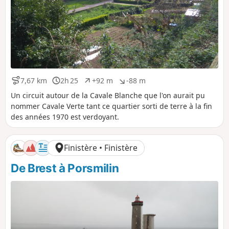
7,67 km
2h 25
+92 m
-88 m
D
D
D
D
i
u
é
é
Un circuit autour de la Cavale Blanche que l'on aurait pu
s
r
n
n
nommer Cavale Verte tant ce quartier sorti de terre à la fin
t
é
i
i
des années 1970 est verdoyant.
a
e
v
v
n
e
e
c
l
l
Finistère • Finistère
e
é
é
p
n
De Brest à Porsmilin
o
é
s
g
i
a
t
t
i
i
f
f