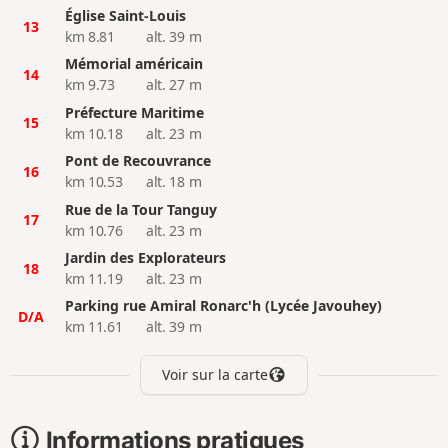
Église Saint-Louis
13
km 8.81
alt. 39 m
Mémorial américain
14
km 9.73
alt. 27 m
Préfecture Maritime
15
km 10.18
alt. 23 m
Pont de Recouvrance
16
km 10.53
alt. 18 m
Rue de la Tour Tanguy
17
km 10.76
alt. 23 m
Jardin des Explorateurs
18
km 11.19
alt. 23 m
Parking rue Amiral Ronarc'h (Lycée Javouhey)
D/A
km 11.61
alt. 39 m
Voir sur la carte
Informations pratiques