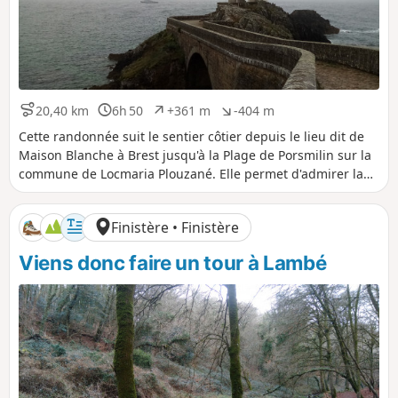
20,40 km
6h 50
+361 m
-404 m
D
D
D
D
i
u
é
é
Cette randonnée suit le sentier côtier depuis le lieu dit de
s
r
n
n
Maison Blanche à Brest jusqu'à la Plage de Porsmilin sur la
t
é
i
i
commune de Locmaria Plouzané. Elle permet d'admirer la
a
e
v
v
rade de Brest et son goulet avec vue sur la Presqu'île de
n
e
e
Crozon de l'autre côté de la rade.
c
l
l
Finistère • Finistère
e
é
é
p
n
Viens donc faire un tour à Lambé
o
é
s
g
i
a
t
t
i
i
f
f