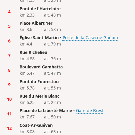
km 1.55
alt. 25 m
Pont de l'Harteloire
4
km 2.33
alt. 48 m
Place Albert 1er
5
km 3.6
alt. 58 m
Église Saint-Martin
•
Porte de la Caserne Guépin
6
km 4.4
alt. 79 m
Rue Richelieu
7
km 4.88
alt. 76 m
Boulevard Gambetta
8
km 5.47
alt. 47 m
Pont du Fourestou
9
km 5.78
alt. 55 m
Rue du Merle Blanc
10
km 6.25
alt. 22 m
Place de la Liberté-Mairie
•
Gare de Brest
11
km 7.67
alt. 50 m
Coat-Ar-Guéven
12
km 8.08
alt. 63 m