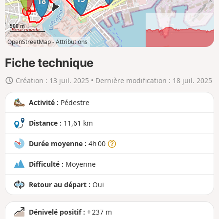
18
r
t
500 m
e
OpenStreetMap -
Attributions
e
2km
10km
n
Fiche technique
g
Création :
13 juil. 2025
• Dernière modification :
18 juil. 2025
r
a
Activité :
Pédestre
n
d
Distance :
11,61 km
Durée moyenne :
4h 00
Difficulté :
Moyenne
Retour au départ :
Oui
Dénivelé positif :
+ 237 m