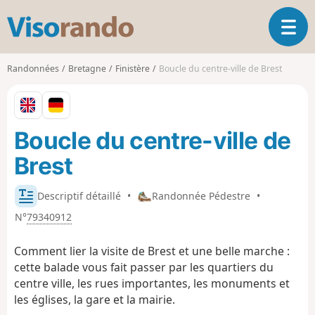
V
O
i
u
s
v
o
Randonnées
Bretagne
Finistère
Boucle du centre-ville de Brest
r
r
i
a
r
n
l
d
Boucle du centre-ville de
a
o
n
Brest
a
v
i
Descriptif détaillé
•
Randonnée Pédestre
•
g
N°
79340912
a
t
Comment lier la visite de Brest et une belle marche :
i
cette balade vous fait passer par les quartiers du
o
centre ville, les rues importantes, les monuments et
n
les églises, la gare et la mairie.