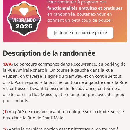
Pour continuer à proposer des
fonctionnalités gratuites et pratiques
en randonnée, soutenez-nous en
donnant un petit coup de pouce !
Je donne un coup de pouce
Description de la randonnée
(
D/A
) Le parcours commence dans Recouvrance, au parking de
la Rue Amiral Ronarc'h
.
On tourne à gauche dans la Rue
Vauban, on traverse la ligne du tramway, et on continue tout
droit. Pour rejoindre la piscine, on tourne à gauche dans la Rue
Victor Rossel. Devant la piscine de Recouvrance, on tourne à
droite, dans la Rue Maissin, et on longe un parc avec des jeux
pour enfants.
(
1
) Au pâté de maison suivant, on oblique sur la droite, vers le
bas, dans la Rue de Saint-Malo.
(
2
) Après la dernière portion assez pittoresque, on tourne à