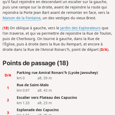
qu'il faut rejoindre en descendant un escalier sur la gauche,
puis une rampe sur la droite, avant de rejoindre la route qui
rejoindra la Porte Jean Bart avant de remonter en face, vers la
Maison de la Fontaine
, un des vestiges du vieux Brest.
(
18
) On oblique à gauche, vers le
Jardin des Explorateurs
que
l'on traverse, et qui va permettre de rejoindre la Rue de Toulon,
puis de Cherbourg. On tourne à gauche, dans la Rue de
l'Église, puis à droite dans la Rue du Rempart, et encore à
droite dans la Rue de l'Amiral Ronarc'h, point de départ (
D/A
).
Points de passage (18)
Parking rue Amiral Ronarc'h (Lycée Javouhey)
D/A
km 0
alt. 39 m
Rue de Saint-Malo
1
km 0.97
alt. 43 m
Escalier vers Plateau des Capucins
2
km 1.33
alt. 23 m
Esplanade des Capucins
3