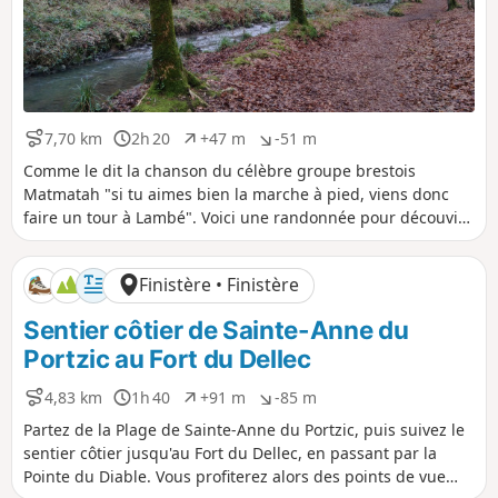
7,70 km
2h 20
+47 m
-51 m
D
D
D
D
i
u
é
é
Comme le dit la chanson du célèbre groupe brestois
s
r
n
n
Matmatah "si tu aimes bien la marche à pied, viens donc
t
é
i
i
faire un tour à Lambé". Voici une randonnée pour découvir
a
e
v
v
ce quartier de Brest et la vallée du Spernot. Même si cette
n
e
e
randonnée est en grande partie urbaine, prévoyez des
c
l
l
Finistère • Finistère
e
é
é
chaussures adaptées car certains chemins peuvent être
p
n
humides. Randonnée non balisée, ne pas se repérer au
Sentier côtier de Sainte-Anne du
o
é
balisage parfois rencontré.
s
g
Portzic au Fort du Dellec
i
a
t
t
4,83 km
1h 40
+91 m
-85 m
D
D
D
D
i
i
i
u
é
é
f
f
Partez de la Plage de Sainte-Anne du Portzic, puis suivez le
s
r
n
n
sentier côtier jusqu'au Fort du Dellec, en passant par la
t
é
i
i
Pointe du Diable. Vous profiterez alors des points de vue
a
e
v
v