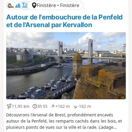
Finistère • Finistère
Autour de l'embouchure de la Penfeld
et de l'Arsenal par Kervallon
11,95 km
3h 55
+162 m
-162 m
D
D
D
D
i
u
é
é
Découvrons l'Arsenal de Brest, profondément encavés
s
r
n
n
autour de la Penfeld, les remparts cachés dans les bois, et
t
é
i
i
plusieurs points de vues sur la ville et la rade. L'adage
a
e
v
v