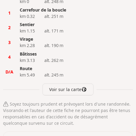
km 0
alt. 248 m
Carrefour de la boucle
1
km 0.32
alt. 251 m
Sentier
2
km 1.15
alt. 171 m
Virage
3
km 2.28
alt. 190 m
Bâtisses
4
km 3.13
alt. 262 m
Route
D/A
km 5.49
alt. 245 m
Voir sur la carte
Soyez toujours prudent et prévoyant lors d'une randonnée.
Visorando et l'auteur de cette fiche ne pourront pas être tenus
responsables en cas d'accident ou de désagrément
quelconque survenu sur ce circuit.