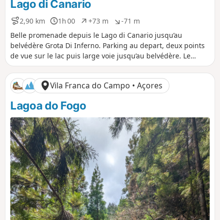
Lago di Canario
2,90 km
1h 00
+73 m
-71 m
D
D
D
D
i
u
é
é
Belle promenade depuis le Lago di Canario jusqu’au
s
r
n
n
belvédère Grota Di Inferno. Parking au depart, deux points
t
é
i
i
de vue sur le lac puis large voie jusqu’au belvédère. Le
a
e
v
v
belvédère s’étend sur 200 mètres en formant un petit
n
e
e
sentier avec des points de vue magnifiques. Retour selon le
c
l
l
Vila Franca do Campo • Açores
e
é
é
même itinéraire.
p
n
Lagoa do Fogo
o
é
s
g
i
a
t
t
i
i
f
f