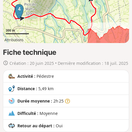
c
4
a
r
t
300 m
e
Attributions
e
1km
5km
n
Fiche technique
g
Création :
20 juin 2025
• Dernière modification :
18 juil. 2025
r
a
Activité :
Pédestre
n
d
Distance :
5,49 km
Durée moyenne :
2h 25
Difficulté :
Moyenne
Retour au départ :
Oui