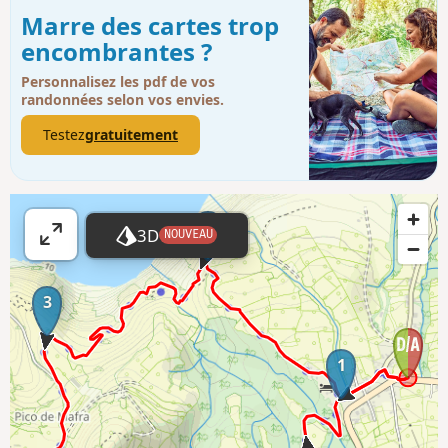
Marre des cartes trop
encombrantes ?
Personnalisez les pdf de vos
randonnées selon vos envies.
Testez
gratuitement
2
3D
NOUVEAU
A
ff
i
3
c
h
1
e
r
l
a