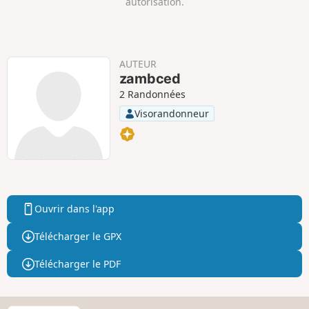
autorisation.
i
i
f
f
AUTEUR
zambced
2 Randonnées
Visorandonneur
Ouvrir dans l'app
Télécharger le GPX
Télécharger le PDF