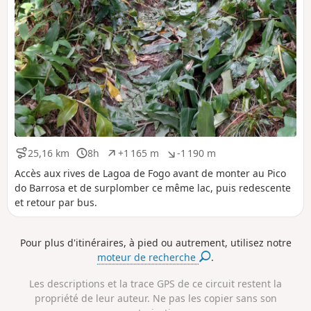
25,16 km
8h
+1 165 m
-1 190 m
D
D
D
D
i
u
é
é
Accès aux rives de Lagoa de Fogo avant de monter au Pico
s
r
n
n
do Barrosa et de surplomber ce même lac, puis redescente
t
é
i
i
et retour par bus.
a
e
v
v
n
e
e
c
l
l
Pour plus d'itinéraires, à pied ou autrement, utilisez notre
e
é
é
moteur de recherche
.
p
n
o
é
s
g
Les descriptions et la trace GPS de ce circuit restent la
i
a
propriété de leur auteur. Ne pas les copier sans son
t
t