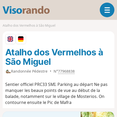
V
O
i
u
s
v
o
Atalho dos Vermelhos à São Miguel
r
r
i
a
r
n
l
d
Atalho dos Vermelhos à
a
o
n
São Miguel
a
v
Randonnée Pédestre
•
N°
77968838
i
g
a
Sentier officiel PRC33 SMI. Parking au départ Ne pas
t
manquer les beaux points de vue au début de la
i
balade, notamment sur le village de Mosterios. On
o
contourne ensuite le Pic de Mafra
n