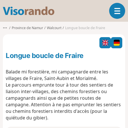
V
O
i
u
s
v
o
•••
Province de Namur
Walcourt
Longue boucle de Fraire
r
r
i
a
r
n
l
d
Longue boucle de Fraire
a
o
n
a
Balade mi forestière, mi campagnarde entre les
v
villages de Fraire, Saint-Aubin et Morialmé.
i
Le parcours emprunte tour à tour des sentiers de
g
liaison inter-villages, des chemins forestiers ou
a
t
campagnards ainsi que de petites routes de
i
campagne. Attention à ne pas emprunter les sentiers
o
ou chemins forestiers interdits d'accès (pour la
n
quiétude du gibier).