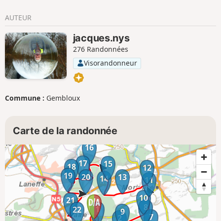
vous emmener vers Maredsous ou Fosses la ville.
AUTEUR
jacques.nys
276 Randonnées
Visorandonneur
Commune :
Gembloux
Carte de la randonnée
16
17
15
18
12
19
20
13
14
11
10
21
8
1
22
9
7
2