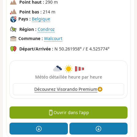
Point haut :
290 m
Point bas :
214 m
Pays :
Belgique
Région :
Condroz
Commune :
Walcourt
Départ/Arrivée :
N 50.261958° / E 4.525774°
Météo détaillée heure par heure
Découvrez Visorando Premium
Ouvrir dans l'app