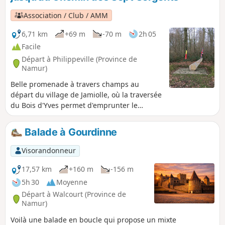
église de Hanzinne.La balade passe aux confins de
Tarcienne, dans la forêt domaniale puis dans le centre de
Association / Club / AMM
Morialmé avant de rejoindre les villages de Hanzinelle et de
revenir à Hanzinne.
6,71 km
+69 m
-70 m
2h 05
Facile
Départ à Philippeville (Province de
Namur)
Belle promenade à travers champs au
départ du village de Jamiolle, où la traversée
du Bois d'Yves permet d'emprunter le
Chemin des Sept Sergents.
Balade à Gourdinne
Visorandonneur
17,57 km
+160 m
-156 m
5h 30
Moyenne
Départ à Walcourt (Province de
Namur)
Voilà une balade en boucle qui propose un mixte