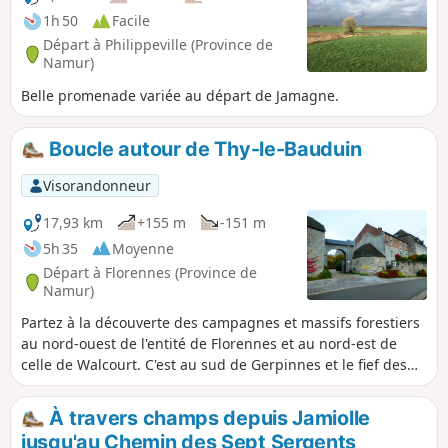
1h 50
Facile
Départ à Philippeville (Province de
Namur)
Belle promenade variée au départ de Jamagne.
Boucle autour de Thy-le-Bauduin
Visorandonneur
17,93 km
+155 m
-151 m
5h 35
Moyenne
Départ à Florennes (Province de
Namur)
Partez à la découverte des campagnes et massifs forestiers
au nord-ouest de l'entité de Florennes et au nord-est de
celle de Walcourt. C'est au sud de Gerpinnes et le fief des
marches et pèlerinages de l'Entre-Sambre-et-Meuse.Peu
après le départ, le parcours passe devant la majestueuse
À travers champs depuis Jamiolle
Ferme de la Prévôté (panneau didactique) et l'imposante
jusqu'au Chemin des Sept Sergents