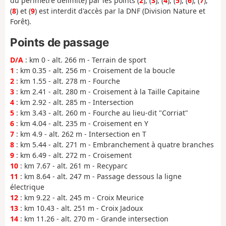
du périmètre délimité) par les points (
2
), (
3
), (
4
), (
5
), (
6
), (
7
),
(
8
) et (
9
) est interdit d'accès par la DNF (Division Nature et
Forêt).
Points de passage
D/A
: km 0 - alt. 266 m - Terrain de sport
1
: km 0.35 - alt. 256 m - Croisement de la boucle
2
: km 1.55 - alt. 278 m - Fourche
3
: km 2.41 - alt. 280 m - Croisement à la Taille Capitaine
4
: km 2.92 - alt. 285 m - Intersection
5
: km 3.43 - alt. 260 m - Fourche au lieu-dit "Corriat"
6
: km 4.04 - alt. 235 m - Croisement en Y
7
: km 4.9 - alt. 262 m - Intersection en T
8
: km 5.44 - alt. 271 m - Embranchement à quatre branches
9
: km 6.49 - alt. 272 m - Croisement
10
: km 7.67 - alt. 261 m - Recyparc
11
: km 8.64 - alt. 247 m - Passage dessous la ligne
électrique
12
: km 9.22 - alt. 245 m - Croix Meurice
13
: km 10.43 - alt. 251 m - Croix Jadoux
14
: km 11.26 - alt. 270 m - Grande intersection