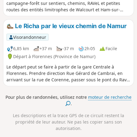
campagne-forêt sur sentiers, chemins, RAVeL et petites
routes des entités limitrophes de Walcourt et Ham-sur-
Heure-Nalinnes.Profitez pleinement de la nature au
printemps pour les fleurs et en automne pour les belles
Le Richa par le vieux chemin de Namur
couleurs en forêt.
Visorandonneur
6,85 km
+37 m
-37 m
2h 05
Facile
Départ à Florennes (Province de Namur)
Le départ peut se faire à partir de la gare Centrale à
Florennes. Prendre direction Rue Gérard de Cambrai, en
arrivant sur la rue de Corenne, passer sous le pont du Ravel
et continuer environ 2 km. Vous arrivez à un second pont,
avec une scierie sur votre droite. Emprunter le chemin sur
Pour plus de randonnées, utilisez notre
moteur de recherche
la gauche après 60 mètres prendre à droite durant 1.5 km
.
au premier carrefour prendre à gauche et continuer jusqu'à
passer au dessus d'un grand pont de brique. Descendre de
Les descriptions et la trace GPS de ce circuit restent la
ce pont sur le Ravel à droite qui vous ramènera à la gare
propriété de leur auteur. Ne pas les copier sans son
Centrale de Florennes Cette randonnée rejoint après une
autorisation.
belle balade dans les bois le Ravel de la ligne 136A qui peut