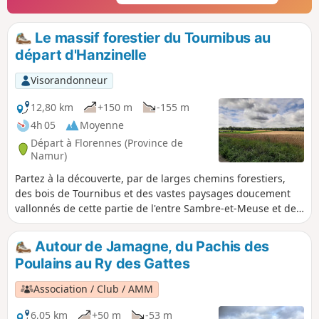
Le massif forestier du Tournibus au
départ d'Hanzinelle
Visorandonneur
12,80 km
+150 m
-155 m
4h 05
Moyenne
Départ à Florennes (Province de
Namur)
Partez à la découverte, par de larges chemins forestiers,
des bois de Tournibus et des vastes paysages doucement
vallonnés de cette partie de l'entre Sambre-et-Meuse et de
son histoire, parfois tragique avec la bataille de Wagnée le
24 août 1914. C'est au château d'Hanzinelle que furent
Autour de Jamagne, du Pachis des
signé en 1978 les "Accords d'Hanzinelle " qui restructurent
Poulains au Ry des Gattes
la sidérurgie wallonne. Sans oublier son folklore avec les
fameuses Marches de l'entre Sambre-et-Meuse, évocations,
Association / Club / AMM
en costume d'époque des armées napoléoniennes.
6,05 km
+50 m
-53 m