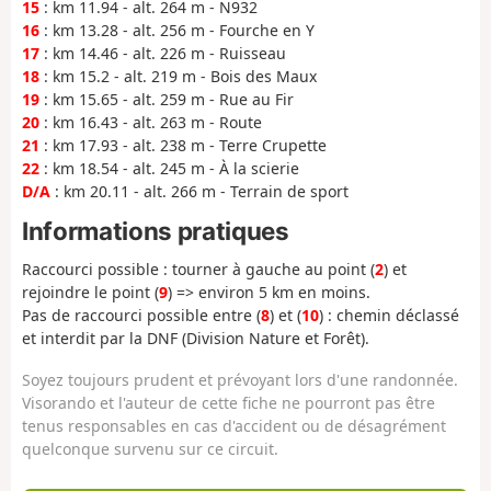
15
: km 11.94 - alt. 264 m - N932
16
: km 13.28 - alt. 256 m - Fourche en Y
17
: km 14.46 - alt. 226 m - Ruisseau
18
: km 15.2 - alt. 219 m - Bois des Maux
19
: km 15.65 - alt. 259 m - Rue au Fir
20
: km 16.43 - alt. 263 m - Route
21
: km 17.93 - alt. 238 m - Terre Crupette
22
: km 18.54 - alt. 245 m - À la scierie
D/A
: km 20.11 - alt. 266 m - Terrain de sport
Informations pratiques
Raccourci possible : tourner à gauche au point (
2
) et
rejoindre le point (
9
) => environ 5 km en moins.
Pas de raccourci possible entre (
8
) et (
10
) : chemin déclassé
et interdit par la DNF (Division Nature et Forêt).
Soyez toujours prudent et prévoyant lors d'une randonnée.
Visorando et l'auteur de cette fiche ne pourront pas être
tenus responsables en cas d'accident ou de désagrément
quelconque survenu sur ce circuit.