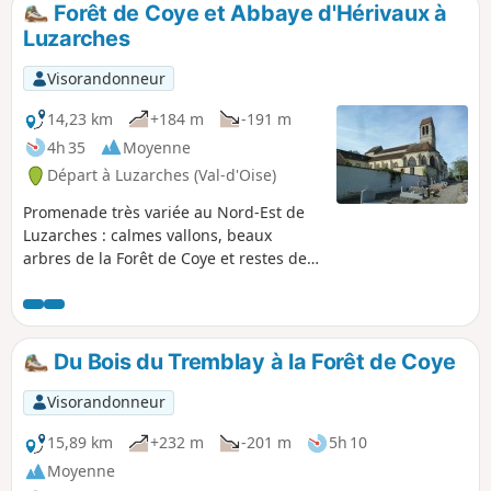
Forêt de Coye et Abbaye d'Hérivaux à
p
Luzarches
Visorandonneur
14,23 km
+184 m
-191 m
4h 35
Moyenne
Départ à Luzarches (Val-d'Oise)
Promenade très variée au Nord-Est de
Luzarches : calmes vallons, beaux
arbres de la Forêt de Coye et restes de
l'ancienne Abbaye d'Hérivaux où a vécu
B. Constant (après l'avoir largement
détruite...) La promenade emprunte
essentiellement des chemins balisés
Du Bois du Tremblay à la Forêt de Coye
(PR® au début, puis GR®1 et GR® 655).
Grand calme malgré la proximité de
Visorandonneur
Paris.
15,89 km
+232 m
-201 m
5h 10
Moyenne