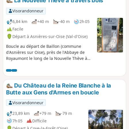
La Nouvelle Thève à travers bois
abords.
Visorandonneur
6,84 km
+40 m
-40 m
2h 05
Facile
Départ à Asnières-sur-Oise (Val-d'Oise)
Boucle au départ de Baillon (commune
d'Asnières sur Oise), près de l'Abbaye de
Royaumont le long de la Nouvelle Thève à
travers le Bois de Baillon.
Du Château de la Reine Blanche à la
Butte aux Gens d'Armes en boucle
Visorandonneur
23,89 km
+79 m
-79 m
7h 05
Difficile
Départ à Coye-la-Forêt (Oise)