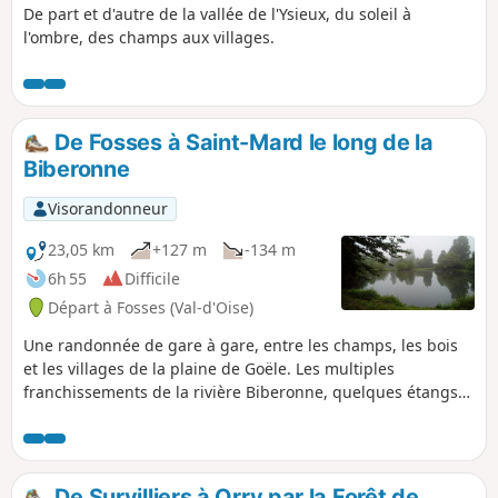
De part et d'autre de la vallée de l'Ysieux, du soleil à
l'ombre, des champs aux villages.
De Fosses à Saint-Mard le long de la
Biberonne
Visorandonneur
23,05 km
+127 m
-134 m
6h 55
Difficile
Départ à Fosses (Val-d'Oise)
Une randonnée de gare à gare, entre les champs, les bois
et les villages de la plaine de Goële. Les multiples
franchissements de la rivière Biberonne, quelques étangs
et quelques belles églises rythment le parcours.
De Survilliers à Orry par la Forêt de