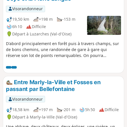
Visorandonneur
19,50 km
+198 m
-153 m
6h 10
Difficile
Départ à Luzarches (Val-d'Oise)
D'abord principalement en forêt puis à travers champs, sur
de bons chemins, une randonnée de gare à gare qui
réserve son lot de points remarquables. On pourra
apprécier une ancienne halle, deux belles églises, un
pigeonnier, une source et un menhir, ainsi qu'une curiosité
naturelle, les deux arbres entrelacés de la Forêt de Coye.
Entre Marly-la-Ville et Fosses en
passant par Bellefontaine
Visorandonneur
18,58 km
+197 m
-201 m
5h 50
Difficile
Départ à Marly-la-Ville (Val-d'Oise)
Une abbaye, deux châteaux, deux églises, une rivière, un