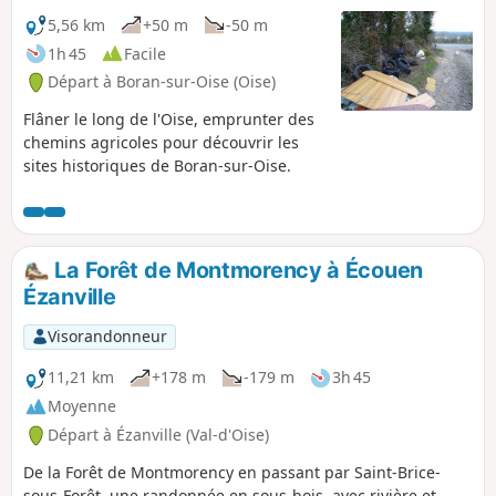
5,56 km
+50 m
-50 m
1h 45
Facile
Départ à Boran-sur-Oise (Oise)
Flâner le long de l'Oise, emprunter des
chemins agricoles pour découvrir les
sites historiques de Boran-sur-Oise.
La Forêt de Montmorency à Écouen
Ézanville
Visorandonneur
11,21 km
+178 m
-179 m
3h 45
Moyenne
Départ à Ézanville (Val-d'Oise)
De la Forêt de Montmorency en passant par Saint-Brice-
sous-Forêt, une randonnée en sous-bois, avec rivière et