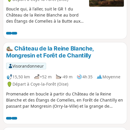
Boucle qui, à l'aller, suit le GR 1 du
Château de la Reine Blanche au bord
des Étangs de Comelles à la Butte aux
Gens d'Armes. Essentiellement situé en
Forêts de Chantilly et Pontarmé, le GR 1
suit en grande partie la Vallée de la
Thève. Au retour, la randonnée passe
Château de la Reine Blanche,
par la Gare d' Orry-la-Ville-Coye-la-Forêt.
Mongresin et Forêt de Chantilly
Visorandonneur
15,50 km
+52 m
-49 m
4h 35
Moyenne
Départ à Coye-la-Forêt (Oise)
Promenade en boucle à partir du Château de la Reine
Blanche et des Étangs de Comelles, en Forêt de Chantilly en
passant par Mongresin (Orry-la-Ville) et la grange de
l'ancienne Abbaye de Comelle Le Château de la Reine
Blanche et les Étangs de Comelles font partie des espaces
les plus remarquables de la forêt de Chantilly.