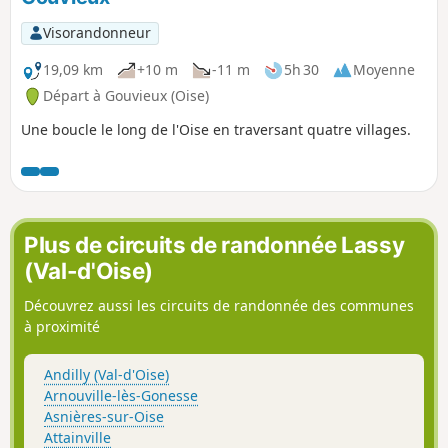
Visorandonneur
19,09 km
+10 m
-11 m
5h 30
Moyenne
Départ à Gouvieux (Oise)
Une boucle le long de l'Oise en traversant quatre villages.
Plus de circuits de randonnée Lassy
(Val-d'Oise)
Découvrez aussi les circuits de randonnée des communes
à proximité
Andilly (Val-d'Oise)
Arnouville-lès-Gonesse
Asnières-sur-Oise
Attainville