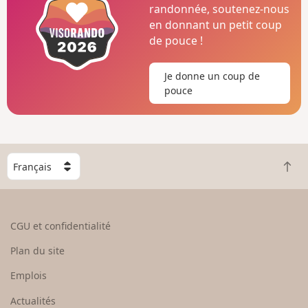
randonnée, soutenez-nous
en donnant un petit coup
de pouce !
Je donne un coup de
pouce
C
R
h
e
o
t
i
o
s
CGU et confidentialité
u
i
r
s
Plan du site
e
s
n
e
Emplois
h
z
Actualités
a
u