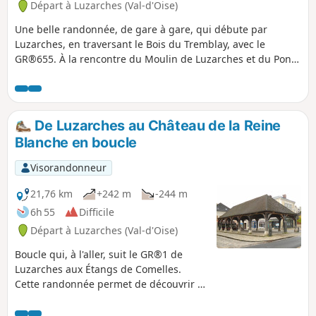
Départ à Luzarches (Val-d'Oise)
Une belle randonnée, de gare à gare, qui débute par
Luzarches, en traversant le Bois du Tremblay, avec le
GR®655. À la rencontre du Moulin de Luzarches et du Pont
de Brassay. Passage par la Forêt de Coye, au Pain de Sucre,
et de la Fontaine aux Verres. Un parcours assez ombragé,
agréable à l'été par grosse chaleur.
De Luzarches au Château de la Reine
Blanche en boucle
Visorandonneur
21,76 km
+242 m
-244 m
6h 55
Difficile
Départ à Luzarches (Val-d'Oise)
Boucle qui, à l'aller, suit le GR®1 de
Luzarches aux Étangs de Comelles.
Cette randonnée permet de découvrir la
belle Forêt de Coye, vallonnée et aux
essences variées.