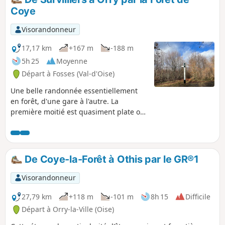
Coye
Visorandonneur
17,17 km
+167 m
-188 m
5h 25
Moyenne
Départ à Fosses (Val-d'Oise)
Une belle randonnée essentiellement
en forêt, d'une gare à l'autre. La
première moitié est quasiment plate ou
en descente, et la suite est assez
vallonnée. Le circuit emprunte surtout
de beaux chemins de terre ou de sable,
et quelques sentiers.
De Coye-la-Forêt à Othis par le GR®1
Visorandonneur
27,79 km
+118 m
-101 m
8h 15
Difficile
Départ à Orry-la-Ville (Oise)