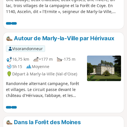
lac, trois villages de la campagne et la Forêt de Coye. En
1140, Ascelin, dit « l'Ermite », seigneur de Marly-la-Ville,
quitte son château de Marly et se retire en cet endroit alors
inhospitalier (locum horroris et vaste solituninis) baptisé
Herremivallis, le val de l'ermite. Une partie du terrain lui
appartenait déjà, et les comtes de Beaumont et Clermont lui
Autour de Marly-la-Ville par Hérivaux
cèdent volontiers les autres terres. Rejoint par d’autres
compagnons, ils défrichent le terrain situé dans une
Visorandonneur
dépression boisée formant vallon dans lequel coulent
plusieurs sources, et fondent l'abbaye d'Hérivaux.
16,75 km
+177 m
-175 m
5h 15
Moyenne
Départ à Marly-la-Ville (Val-d'Oise)
Randonnée alternant campagne, forêt
et villages. Le circuit passe devant le
château d'Hérivaux, l'abbaye, et les
vestiges d'un ancien moulin du XIIIe
siècle (une borne marque
l'emplacement du moulin). Traversée du
village de Bellefontaine avec les rives de
Dans la Forêt des Moines
l'Ysieux et le lac.