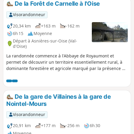
De la Forêt de Carnelle à l'Oise
Visorandonneur
20,34 km
+163 m
-162 m
6h 15
Moyenne
Départ à Asnières-sur-Oise (Val-
d'Oise)
La randonnée commence à l'Abbaye de Royaumont et
permet de découvrir un territoire essentiellement rural, à
dominante forestière et agricole marqué par la présence de
nombreux élevages de chevaux. Le paysage vallonné offre
de beaux points de vue sur le massif forestier de Carnelle et
la vallée de l'Oise. La traversée de quelques villages donne
un aperçu de leur richesse patrimoniale.
De la gare de Villaines à la gare de
Nointel-Mours
Visorandonneur
20,91 km
+177 m
-256 m
6h 30
Moyenne