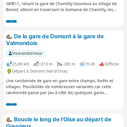
GR®11, reliant la gare de Chantilly-Gouvieux au village de
Borest, atteint en traversant le domaine de Chantilly, les
massifs forestiers de Chantilly et d'Ermenonville, avec un
crochet par le centre historique de Senlis, et, en option, un
moment de recueillement devant la stèle à la mémoire des
victimes du crash aérien de mars 1974. L'itinéraire suit, de
De la gare de Domont à la gare de
plus ou moins loin, la rivière Nonette qui sera franchie à
Valmondois
plusieurs reprises. Le parcours de l'étape, quasi-
intégralement, en forêt, et avec peu de dénivelé, en fait une
Visorandonneur
randonnée très agréable, et les traversées de Chantilly et
de Senlis y rajoutent une riche touche patrimoniale. Cette
25,09 km
+213 m
-285 m
7h 45
Difficile
étape nécessite une nuit sur place afin de s'éviter des
Départ à Domont (Val-d'Oise)
manœuvres de voitures laborieuses. Elle est donc la
Une randonnée de gare en gare entre champs, forêts et
première de deux étapes consécutives, toujours
villages. Possibilités de nombreuses variantes car cette
intégralement dans le département de l'Oise, entre les
randonnée passe par (ou à côté de) quelques gares
gares de Chantilly-Gouvieux et de Crépy-en-Valois.
(Bouffémont - Moisselles, Montsoult - Maffliers, Mériel).
Boucle le long de l'Oise au départ de
Gouvieux