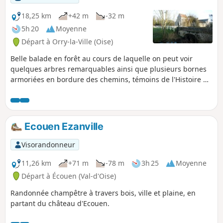
18,25 km
+42 m
-32 m
5h 20
Moyenne
Départ à Orry-la-Ville (Oise)
Belle balade en forêt au cours de laquelle on peut voir
quelques arbres remarquables ainsi que plusieurs bornes
armoriées en bordure des chemins, témoins de l'Histoire de
la Forêt de Chantilly. Elle est en outre agrémentée d'un
passage à la Fontaine d'Orry et aux abords du Château de
Pontarmé.
Ecouen Ezanville
Visorandonneur
11,26 km
+71 m
-78 m
3h 25
Moyenne
Départ à Écouen (Val-d'Oise)
Randonnée champêtre à travers bois, ville et plaine, en
partant du château d'Ecouen.