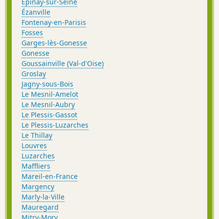
Épinay-sur-Seine
Ézanville
Fontenay-en-Parisis
Fosses
Garges-lès-Gonesse
Gonesse
Goussainville (Val-d'Oise)
Groslay
Jagny-sous-Bois
Le Mesnil-Amelot
Le Mesnil-Aubry
Le Plessis-Gassot
Le Plessis-Luzarches
Le Thillay
Louvres
Luzarches
Maffliers
Mareil-en-France
Margency
Marly-la-Ville
Mauregard
Mitry-Mory