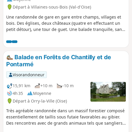
Départ à Villaines-sous-Bois (Val-d'Oise)
Une randonnée de gare en gare entre champs, villages et
bois. Des églises, deux châteaux (quatre en effectuant un
petit détour), une tour de guet. Une balade tranquille, sans
difficulté.
Balade en Forêts de Chantilly et de
Pontarmé
Visorandonneur
15,91 km
+10 m
-10 m
4h 35
Moyenne
Départ à Orry-la-Ville (Oise)
Très agréable randonnée dans un massif forestier composé
essentiellement de taillis sous futaie favorables au gibier.
Des rencontres avec de grands animaux tels que sangliers,
chevreuils, biches et cerfs y sont donc assez fréquentes. Il