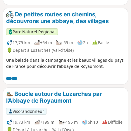
De petites routes en chemins,
découvrons une abbaye, des villages
Parc Naturel Régional
17,79 km
+64 m
-59 m
2h
Facile
Départ à Luzarches (Val-d'Oise)
Une balade dans la campagne et les beaux villages du pays
de France pour découvrir l'abbaye de Royaumont.
Boucle autour de Luzarches par
l'Abbaye de Royaumont
Visorandonneur
19,73 km
+199 m
-195 m
6h 10
Difficile
Départ à Luzarches (Val-d'Oise)