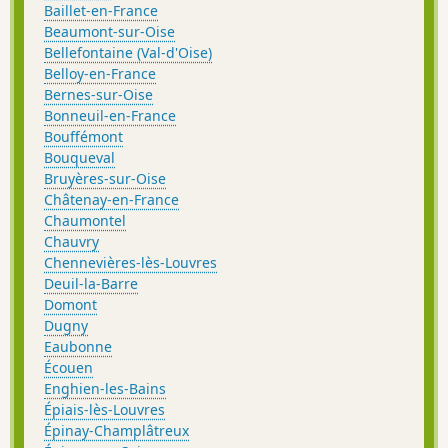
Baillet-en-France
Beaumont-sur-Oise
Bellefontaine (Val-d'Oise)
Belloy-en-France
Bernes-sur-Oise
Bonneuil-en-France
Bouffémont
Bouqueval
Bruyères-sur-Oise
Châtenay-en-France
Chaumontel
Chauvry
Chennevières-lès-Louvres
Deuil-la-Barre
Domont
Dugny
Eaubonne
Écouen
Enghien-les-Bains
Épiais-lès-Louvres
Épinay-Champlâtreux