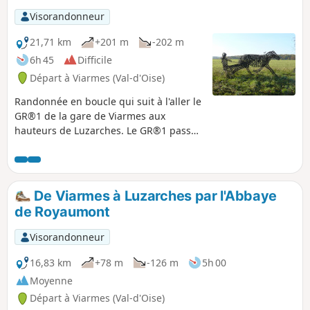
longe les trois plans d'eau de la Forêt de
Visorandonneur
Carnelle. Avant l'arrivée à la gare, le
circuit permet de découvrir un des
21,71 km
+201 m
-202 m
nombreux lavoirs de Viarmes.
6h 45
Difficile
Départ à Viarmes (Val-d'Oise)
Randonnée en boucle qui suit à l'aller le
GR®1 de la gare de Viarmes aux
hauteurs de Luzarches. Le GR®1 passe
devant le lavoir de Seugy et longe les
greens du Golf de Mont Griffon. Pour le
retour, le parcours traverse le Bois de
Bonnet puis le Hameau de Baillon, tout
De Viarmes à Luzarches par l'Abbaye
proche de l'Abbaye de Royaumont.
de Royaumont
Visorandonneur
16,83 km
+78 m
-126 m
5h 00
Moyenne
Départ à Viarmes (Val-d'Oise)