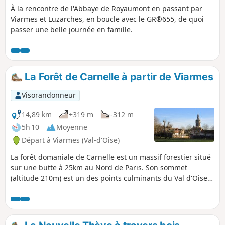
À la rencontre de l'Abbaye de Royaumont en passant par
Viarmes et Luzarches, en boucle avec le GR®655, de quoi
passer une belle journée en famille.
La Forêt de Carnelle à partir de Viarmes
Visorandonneur
14,89 km
+319 m
-312 m
5h 10
Moyenne
Départ à Viarmes (Val-d'Oise)
La forêt domaniale de Carnelle est un massif forestier situé
sur une butte à 25km au Nord de Paris. Son sommet
(altitude 210m) est un des points culminants du Val d'Oise.
La variété de ses paysages en fait l'un des sites les plus
agréables de la région. Le parcours de cette randonnée suit
en partie le flanc Nord du massif et permet de découvrir
quelques particularités intéressantes de la forêt et de ses