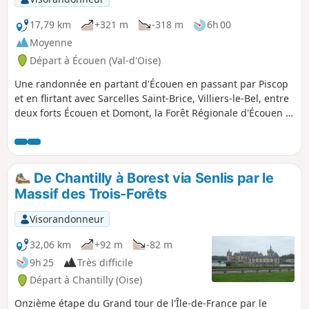
17,79 km
+321 m
-318 m
6h 00
Moyenne
Départ à Écouen (Val-d'Oise)
Une randonnée en partant d'Écouen en passant par Piscop
et en flirtant avec Sarcelles Saint-Brice, Villiers-le-Bel, entre
deux forts Écouen et Domont, la Forêt Régionale d'Écouen et
la Forêt Domaniale de Montmorency, deux églises, des
châteaux, des zones urbaines, un peu de zone agricole et
des plantation de feuillus.
De Chantilly à Borest via Senlis par le
Massif des Trois-Forêts
Visorandonneur
32,06 km
+92 m
-82 m
9h 25
Très difficile
Départ à Chantilly (Oise)
Onzième étape du Grand tour de l'Île-de-France par le