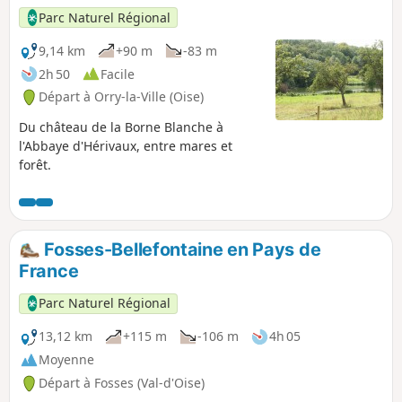
Parc Naturel Régional
9,14 km
+90 m
-83 m
2h 50
Facile
Départ à Orry-la-Ville (Oise)
Du château de la Borne Blanche à
l'Abbaye d'Hérivaux, entre mares et
forêt.
Fosses-Bellefontaine en Pays de
France
Parc Naturel Régional
13,12 km
+115 m
-106 m
4h 05
Moyenne
Départ à Fosses (Val-d'Oise)