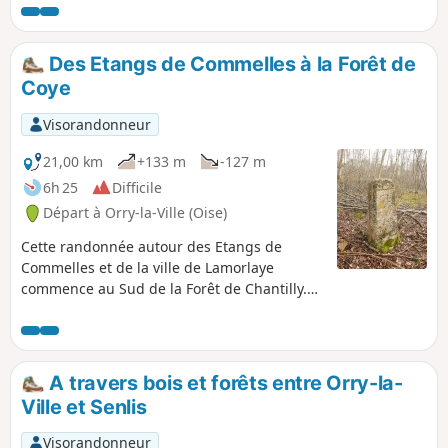
ne faut pas hésiter à emporter avec soi un appareil
photographique.
Des Etangs de Commelles à la Forêt de
Coye
Visorandonneur
21,00 km
+133 m
-127 m
6h 25
Difficile
Départ à Orry-la-Ville (Oise)
Cette randonnée autour des Etangs de
Commelles et de la ville de Lamorlaye
commence au Sud de la Forêt de Chantilly.
Elle traverse ensuite la zone résidentielle du
Lys, puis se poursuit dans la Forêt de Coye et
se termine sur le sentier botanique longeant
les étangs. De jolis points de vue sur le
A travers bois et forêts entre Orry-la-
Château de la Reine Blanche et les futaies
Ville et Senlis
de pins et de chênes vous attendent le long
du circuit.
Visorandonneur