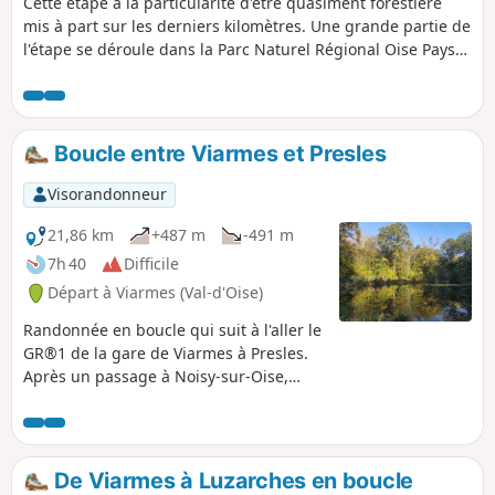
Cette étape a la particularité d'être quasiment forestière
mis à part sur les derniers kilomètres. Une grande partie de
l'étape se déroule dans la Parc Naturel Régional Oise Pays
de France. Des points d'intérêts sont cependant présents
comme par exemple les Étangs de Commelle et le Château
de la Reine Blanche. Parmi les forêts traversées, on peut
citer la Forêt d'Ermenonville, la Forêt de Chantilly et bien
Boucle entre Viarmes et Presles
entendu la Forêt de Coye.
Visorandonneur
21,86 km
+487 m
-491 m
7h 40
Difficile
Départ à Viarmes (Val-d'Oise)
Randonnée en boucle qui suit à l'aller le
GR®1 de la gare de Viarmes à Presles.
Après un passage à Noisy-sur-Oise,
village surplombant la Vallée de l'Oise,
le GR®1 pénètre dans la Forêt de
Carnelle, longe le Lac Bleu et passe près
de l'allée couverte de la Pierre
De Viarmes à Luzarches en boucle
Turquaise. Pour le retour, le parcours