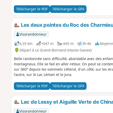
Télécharger le PDF
Télécharger le GPX
Les deux pointes du Roc des Charmie
Visorandonneur
6,35 km
+647 m
-645 m
3h 40
Moyenn
Départ à Le Grand-Bornand (Haute-Savoie)
Belle randonnée sans difficulté, abordable avec des enfan
montagneux. Elle se fait en aller-retour. On peut se conte
sur 360° depuis les sommets s'étend, d'un côté, sur les Ara
l'autre, sur le Lac Léman et le Jura.
Télécharger le PDF
Télécharger le GPX
Lac de Lessy et Aiguille Verte de China
Visorandonneur