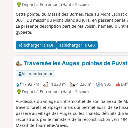
Départ à Entremont (Haute-Savoie)
Cette pointe, du Massif des Bornes, face au Mont Lachat 
360°. Du massif du Mont Blanc au Jura, en passant par la V
La présente description part de Malvoisin, hameau d'Entre
gypaète.
Télécharger le PDF
Télécharger le GPX
Traversée les Auges, pointes de Puvat 
Visorandonneur
17,92 km
+1 223 m
-1 226 m
8h 35
Diff
Départ à Entremont (Haute-Savoie)
Au-dessus du village d'Entremont et de son hameau de Ma
travers forêts et alpages mais qui permet aussi de se his
passera au village des Auges où les chalets, détruits duran
reconstruits par le ministère de la reconstruction vers 1
Massif de Tournette-Aravis.