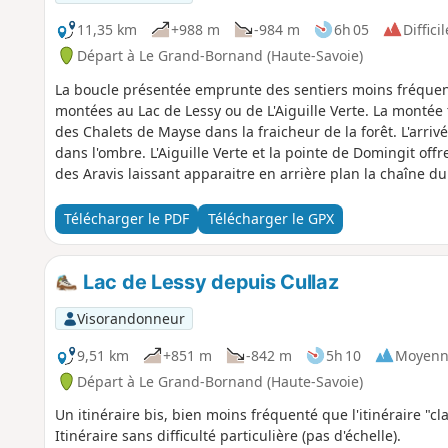
11,35 km
+988 m
-984 m
6h 05
Difficil
Départ à Le Grand-Bornand (Haute-Savoie)
La boucle présentée emprunte des sentiers moins fréquent
montées au Lac de Lessy ou de L'Aiguille Verte. La montée
des Chalets de Mayse dans la fraicheur de la forêt. L'arrivé
dans l'ombre. L'Aiguille Verte et la pointe de Domingit of
des Aravis laissant apparaitre en arrière plan la chaîne d
bifurcation de La Gaudunière est plus fréquentée mais on r
payer est une descente assez rude avant de revenir au poi
Télécharger le PDF
Télécharger le GPX
Lac de Lessy depuis Cullaz
Visorandonneur
9,51 km
+851 m
-842 m
5h 10
Moyenn
Départ à Le Grand-Bornand (Haute-Savoie)
Un itinéraire bis, bien moins fréquenté que l'itinéraire "cl
Itinéraire sans difficulté particulière (pas d'échelle).