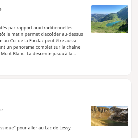
e
és par rapport aux traditionnelles
 tôt le matin permet d'accéder au-dessus
e au Col de la Forclaz peut être aussi
frent un panorama complet sur la chaîne
u Mont Blanc. La descente jusqu'à la
etrouve plus de solitude dont le prix à
nt de départ.
e
assique" pour aller au Lac de Lessy.