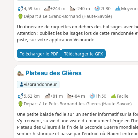
4,59 km
+244 m
-240 m
2h30
Moyenn
Départ à Le Grand-Bornand (Haute-Savoie)
Un itinéraire de raquettes en dehors des balisages avec b
Attention : oubliez les balisages lors de cette randonnée et
piste, sur votre application Visorando.
Télécharger le PDF
Télécharger le GPX
Plateau des Glières
Visorandonneur
5,62 km
+81 m
-84 m
1h 50
Facile
Départ à Le Petit-Bornand-les-Glières (Haute-Savoie)
Une petite balade facile sur un sentier informatif sur la fo
s'y trouvent, suivie d'une visite du monument érigé en l'ho
Plateau des Glieurs à la fin de la Seconde Guerre mondial
sentier historique et passe par l'endroit où étaient entrepos