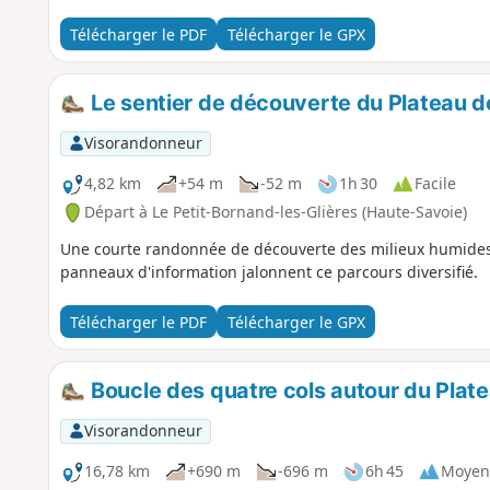
Télécharger le PDF
Télécharger le GPX
Le sentier de découverte du Plateau d
Visorandonneur
4,82 km
+54 m
-52 m
1h 30
Facile
Départ à Le Petit-Bornand-les-Glières (Haute-Savoie)
Une courte randonnée de découverte des milieux humides
panneaux d'information jalonnent ce parcours diversifié.
Télécharger le PDF
Télécharger le GPX
Boucle des quatre cols autour du Plate
Visorandonneur
16,78 km
+690 m
-696 m
6h 45
Moyen