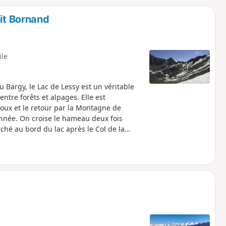
o
a
tit Bornand
i
m
p
ile
 Bargy, le Lac de Lessy est un véritable
ntre forêts et alpages. Elle est
oux et le retour par la Montagne de
onnée. On croise le hameau deux fois
ché au bord du lac après le Col de la