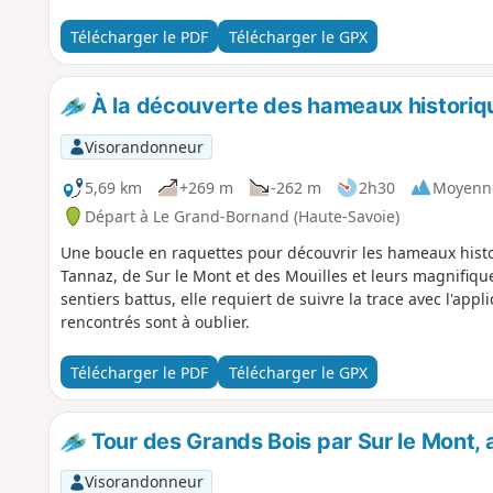
Télécharger le PDF
Télécharger le GPX
À la découverte des hameaux historiqu
Visorandonneur
5,69 km
+269 m
-262 m
2h30
Moyenn
Départ à Le Grand-Bornand (Haute-Savoie)
Une boucle en raquettes pour découvrir les hameaux histor
Tannaz, de Sur le Mont et des Mouilles et leurs magnifiqu
sentiers battus, elle requiert de suivre la trace avec l'app
rencontrés sont à oublier.
Télécharger le PDF
Télécharger le GPX
Tour des Grands Bois par Sur le Mont, 
Visorandonneur