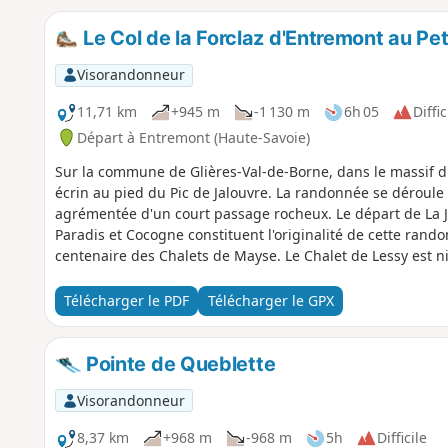
Le Col de la Forclaz d'Entremont au Pe
Visorandonneur
11,71 km
+945 m
-1 130 m
6h 05
Diffic
Départ à Entremont (Haute-Savoie)
Sur la commune de Glières-Val-de-Borne, dans le massif du
écrin au pied du Pic de Jalouvre. La randonnée se déroule e
agrémentée d'un court passage rocheux. Le départ de La J
Paradis et Cocogne constituent l'originalité de cette rand
centenaire des Chalets de Mayse. Le Chalet de Lessy est ni
Forclaz.
Télécharger le PDF
Télécharger le GPX
Pointe de Queblette
Visorandonneur
8,37 km
+968 m
-968 m
5h
Difficile