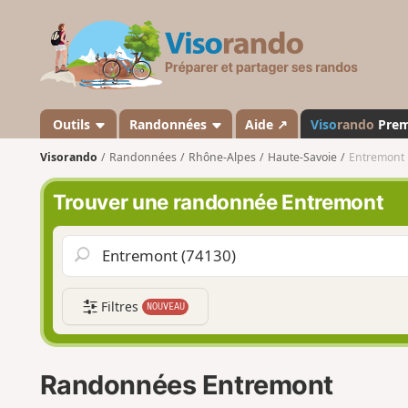
V
i
s
o
r
a
Outils
Randonnées
Aide ↗
Viso
rando
Pre
n
Visorando
Randonnées
Rhône-Alpes
Haute-Savoie
Entremont
d
o
Trouver une randonnée Entremont
Filtres
NOUVEAU
Randonnées Entremont