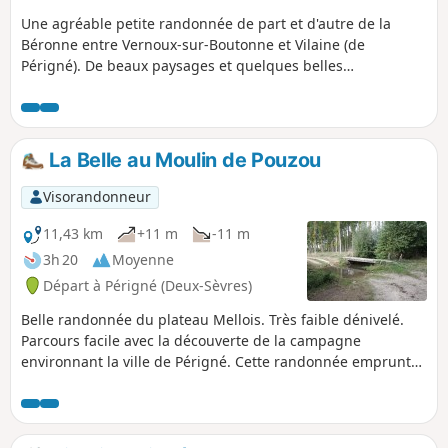
Une agréable petite randonnée de part et d'autre de la
Béronne entre Vernoux-sur-Boutonne et Vilaine (de
Périgné). De beaux paysages et quelques belles
découvertes comme le lavoir de Foncoubert (Foucambert
selon d'autres sources), de beaux exemples de bâti
traditionnel et un patrimoine naturel plaisant.
La Belle au Moulin de Pouzou
Visorandonneur
11,43 km
+11 m
-11 m
3h 20
Moyenne
Départ à Périgné (Deux-Sèvres)
Belle randonnée du plateau Mellois. Très faible dénivelé.
Parcours facile avec la découverte de la campagne
environnant la ville de Périgné. Cette randonnée emprunte
de bons chemins d'exploitation, assez souvent ombragés et
donne un bel aperçu d'une zone encore bocagère du
plateau Mellois. La qualité des chemins permet de faire
également cette randonnée en VTT.