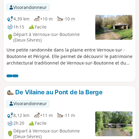
Visorandonneur
4,39 km
+10 m
-10 m
1h 15
Facile
Départ à Vernoux-sur-Boutonne
(Deux-Sèvres)
Une petite randonnée dans la plaine entre Vernoux-sur -
Boutonne et Périgné. Elle permet de découvrir le patrimoine
architectural traditionnel de Vernoux-sur-Boutonne et du
patrimoine naturel comme la fontaine-lavoir de Foncoubert
et les paysages de la plaine.
De Vilaine au Pont de la Berge
Visorandonneur
8,12 km
+11 m
-11 m
2h 20
Facile
Départ à Vernoux-sur-Boutonne
(Deux-Sèvres)