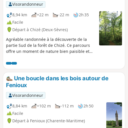
Visorandonneur
8,94 km
+22 m
-22 m
2h 35
Facile
Départ à Chizé (Deux-Sèvres)
Agréable randonnée à la découverte de la
partie Sud de la forêt de Chizé. Ce parcours
offre un moment de nature bien paisible et
ombragé dans une forêt avec des arbres
remarquables.
Une boucle dans les bois autour de
Fenioux
Visorandonneur
8,84 km
+102 m
-112 m
2h 50
Facile
Départ à Fenioux (Charente-Maritime)