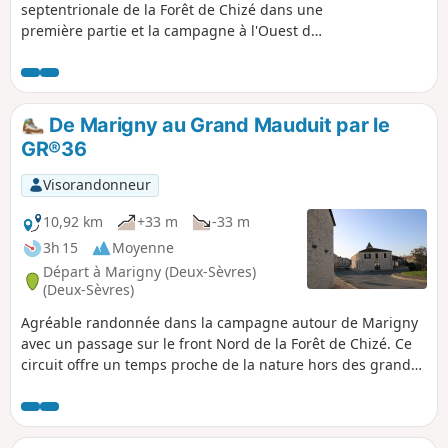
septentrionale de la Forêt de Chizé dans une
première partie et la campagne à l'Ouest de
Marigny dans un second temps. Ce circuit
aux paysages variés et reposants offre un
moment paisible. Possibilité de voir des
biches ou chevreuils et des oiseaux dans ce
De Marigny au Grand Mauduit par le
secteur. Marigny a été la patrie d'un grand
GR®36
barde poitevin : Yves Rabaut.
Visorandonneur
10,92 km
+33 m
-33 m
3h 15
Moyenne
Départ à Marigny (Deux-Sèvres)
(Deux-Sèvres)
Agréable randonnée dans la campagne autour de Marigny
avec un passage sur le front Nord de la Forêt de Chizé. Ce
circuit offre un temps proche de la nature hors des grandes
voies de circulation avec des paysages variés. C'est un lieu
où il est possible de voir des chevreuils ou des oiseaux.