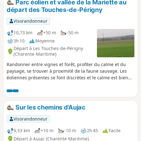
Parc éolien et vallée de la Mariette au
départ des Touches-de-Périgny
Visorandonneur
10,73 km
+50 m
-50 m
3h 10
Moyenne
Départ à Les Touches-de-Périgny
(Charente-Maritime)
Randonner entre vignes et forêt, profiter du calme et du
paysage, se trouver à proximité de la faune sauvage. Les
éoliennes présentes se font discrètes et le calme est bien
présent.
Sur les chemins d'Aujac
Visorandonneur
9,53 km
+10 m
-10 m
2h 45
Facile
Départ à Aujac (Charente-Maritime)