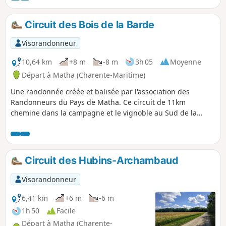
Circuit des Bois de la Barde
Visorandonneur
10,64 km
+8 m
-8 m
3h 05
Moyenne
Départ à Matha (Charente-Maritime)
Une randonnée créée et balisée par l'association des
Randonneurs du Pays de Matha. Ce circuit de 11km
chemine dans la campagne et le vignoble au Sud de la
petite ville de Matha.
Circuit des Hubins-Archambaud
Visorandonneur
6,41 km
+6 m
-6 m
1h 50
Facile
Départ à Matha (Charente-