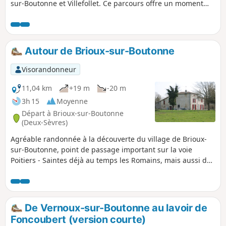
sur-Boutonne et Villefollet. Ce parcours offre un moment
apaisé dans un patrimoine naturel certain.
Autour de Brioux-sur-Boutonne
Visorandonneur
11,04 km
+19 m
-20 m
3h 15
Moyenne
Départ à Brioux-sur-Boutonne
(Deux-Sèvres)
Agréable randonnée à la découverte du village de Brioux-
sur-Boutonne, point de passage important sur la voie
Poitiers - Saintes déjà au temps les Romains, mais aussi de
la campagne à l'Ouest avec des paysages variés. Dans ce
beau paysage, coule la Boutonne offrant un patrimoine
naturel appréciable.
De Vernoux-sur-Boutonne au lavoir de
Foncoubert (version courte)