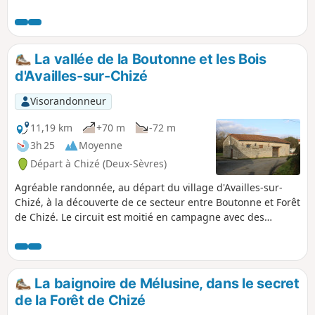
ce qui correspond tout à fait aux paysages traversés.
La vallée de la Boutonne et les Bois
d'Availles-sur-Chizé
Visorandonneur
11,19 km
+70 m
-72 m
3h 25
Moyenne
Départ à Chizé (Deux-Sèvres)
Agréable randonnée, au départ du village d'Availles-sur-
Chizé, à la découverte de ce secteur entre Boutonne et Forêt
de Chizé. Le circuit est moitié en campagne avec des
paysages variés de bocage, près de la Boutonne, et de
grandes cultures, au delà, et moitié en forêt de Chizé à
l'Ouest de l'Asinerie du Baudet du Poitou.
La baignoire de Mélusine, dans le secret
de la Forêt de Chizé