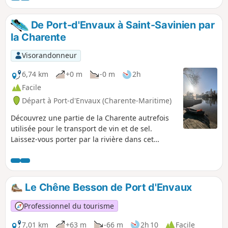
Vezançais avec son pigeonnier et ses douves.
De Port-d'Envaux à Saint-Savinien par
la Charente
Visorandonneur
6,74 km
+0 m
-0 m
2h
Facile
Départ à Port-d'Envaux (Charente-Maritime)
Découvrez une partie de la Charente autrefois
utilisée pour le transport de vin et de sel.
Laissez-vous porter par la rivière dans cet
itinéraire au départ de Port-d'Envaux et son port
des gabariers, jusqu'à la cale de Saint-Savinien.
Le Chêne Besson de Port d'Envaux
Professionnel du tourisme
7,01 km
+63 m
-66 m
2h 10
Facile