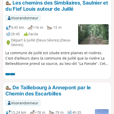
Les chemins des Simbliaires, Saulnier et
du Fief Louis autour de Juillé
Visorandonneur
9,45 km
+16 m
-15 m
2h 45
Facile
Départ à Juillé (Deux-Sèvres) (Deux-
Sèvres)
La commune de Juillé est située entre plaines et rivières.
C'est d'ailleurs dans la commune de Juillé que la rivière La
Bellesébonne prend sa source, au lieu-dit "La Fonsée". Cette
randonnée emprunte divers chemins de la commune dont
certains à l'histoire évocatrice comme le Chemin Saulnier.
De Taillebourg à Annepont par le
Chemin des Escarbilles
Visorandonneur
15,24 km
+78 m
-79 m
4h 35