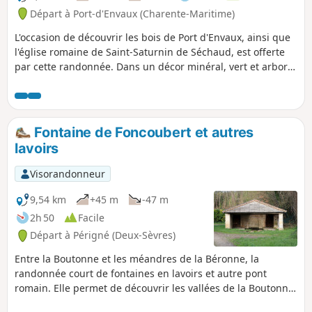
Départ à Port-d'Envaux (Charente-Maritime)
L'occasion de découvrir les bois de Port d'Envaux, ainsi que
l'église romaine de Saint-Saturnin de Séchaud, est offerte
par cette randonnée. Dans un décor minéral, vert et arboré,
se découvre un patrimoine typique naturel hors du temps.
Fontaine de Foncoubert et autres
lavoirs
Visorandonneur
9,54 km
+45 m
-47 m
2h 50
Facile
Départ à Périgné (Deux-Sèvres)
Entre la Boutonne et les méandres de la Béronne, la
randonnée court de fontaines en lavoirs et autre pont
romain. Elle permet de découvrir les vallées de la Boutonne
et de la Béronne, un bélier hydraulique, le bourg de