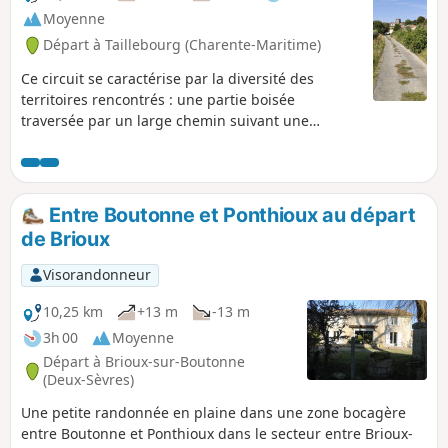
Moyenne
Départ à Taillebourg (Charente-Maritime)
Ce circuit se caractérise par la diversité des
territoires rencontrés : une partie boisée
traversée par un large chemin suivant une
ancienne voie ferrée, un paysage de collines avec
des parcelles de vigne, et pour finir un coteau sec
dominant une zone humide.
Entre Boutonne et Ponthioux au départ
de Brioux
Visorandonneur
10,25 km
+13 m
-13 m
3h 00
Moyenne
Départ à Brioux-sur-Boutonne
(Deux-Sèvres)
Une petite randonnée en plaine dans une zone bocagère
entre Boutonne et Ponthioux dans le secteur entre Brioux-