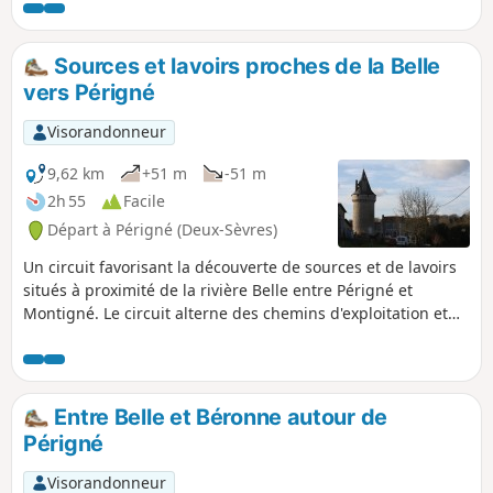
Vernoux, ses lavoirs, deux platanes et la Chapelle Sainte-
Croix. Sans oublier la fontaine de Foncoubert (Foucambert),
le pont gallo-romain, le moulin et le village de Vilaine. Et
Sources et lavoirs proches de la Belle
enfin, le château et le lavoir de la Grézolle, la Bassée aux
vers Périgné
chats et le bois de la Garenne.
Visorandonneur
9,62 km
+51 m
-51 m
2h 55
Facile
Départ à Périgné (Deux-Sèvres)
Un circuit favorisant la découverte de sources et de lavoirs
situés à proximité de la rivière Belle entre Périgné et
Montigné. Le circuit alterne des chemins d'exploitation et
de petites routes peu fréquentées (en témoigne l'herbe qui
y pousse ). La randonnée passe à proximité du Château de
la Forge et à côté de celui de la Guittonnière
Entre Belle et Béronne autour de
Périgné
Visorandonneur