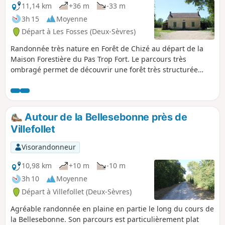
11,14 km
+36 m
-33 m
3h 15
Moyenne
Départ à Les Fosses (Deux-Sèvres)
Randonnée très nature en Forêt de Chizé au départ de la
Maison Forestière du Pas Trop Fort. Le parcours très
ombragé permet de découvrir une forêt très structurée
dans la première partie avec des allées forestières, des
chemins, etc. La seconde partie emprunte un chemin qui
serpente davantage rompant la monotonie que l'on ressent
parfois en forêt.
Autour de la Bellesebonne près de
Villefollet
Visorandonneur
10,98 km
+10 m
-10 m
3h 10
Moyenne
Départ à Villefollet (Deux-Sèvres)
Agréable randonnée en plaine en partie le long du cours de
la Bellesebonne. Son parcours est particulièrement plat