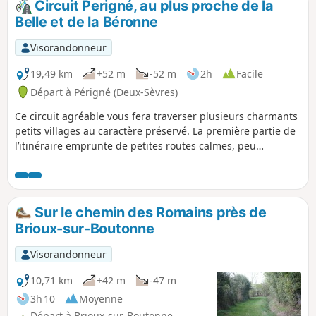
Circuit Perigné, au plus proche de la
Belle et de la Béronne
Visorandonneur
19,49 km
+52 m
-52 m
2h
Facile
Départ à Périgné (Deux-Sèvres)
Ce circuit agréable vous fera traverser plusieurs charmants
petits villages au caractère préservé. La première partie de
l’itinéraire emprunte de petites routes calmes, peu
fréquentées, idéales pour profiter sereinement du paysage.
La seconde partie conduit, principalement, sur des chemins
blancs, plus proches de la nature. Tout au long de la
randonnée, vous longerez régulièrement la Belle et la
Sur le chemin des Romains près de
Béronne, deux rivières qui apportent fraîcheur et douceur
Brioux-sur-Boutonne
au parcours. Vous découvrirez, également, quelques traces
du patrimoine local, comme des moulins, des lavoirs ou
Visorandonneur
d’autres ouvrages liés à l’eau, qui témoignent de l’histoire
rurale de la région. Un circuit varié, mêlant villages, nature
10,71 km
+42 m
-47 m
et patrimoine, parfait pour une balade ressourçante.
3h 10
Moyenne
Départ à Brioux-sur-Boutonne