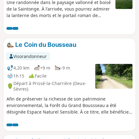
Une randonnée dans le paysage vallonné et boisé
de la Saintonge. À l'arrivée, vous pourrez admirer
la lanterne des morts et le portail roman de
l'église de Fenioux. Des panneaux explicatifs
renseignent sur ces deux monuments. Vous
suivez partiellement le GR®655 (un chemin de
Saint Jacques, voie de Tours) et le GR®360 mais
Le Coin du Bousseau
aucun balisage fiable sur l'itinéraire.
Visorandonneur
4,20 km
+9 m
-9 m
1h 15
Facile
Départ à Prissé-la-Charrière (Deux-
Sèvres)
Afin de préserver la richesse de son patrimoine
environnemental, la Forêt du Grand Boussseau a été
désignée Espace Naturel Sensible. À ce titre, elle bénéficie
de la politique de préservation et d’éducation à
l’environnement du Conseil Départemental des Deux-
Sèvres. Ce petit parcours vous propose de découvrir ce
milieu protégé.