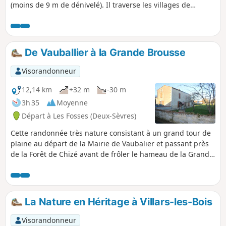
(moins de 9 m de dénivelé). Il traverse les villages de
Villefollet et de Maillé.
De Vauballier à la Grande Brousse
Visorandonneur
12,14 km
+32 m
-30 m
3h 35
Moyenne
Départ à Les Fosses (Deux-Sèvres)
Cette randonnée très nature consistant à un grand tour de
plaine au départ de la Mairie de Vaubalier et passant près
de la Forêt de Chizé avant de frôler le hameau de la Grande
Brousse, permet de découvrir des paysages différents tout
au long du parcours aux couleurs variés en fonction des
cultures.
La Nature en Héritage à Villars-les-Bois
Visorandonneur