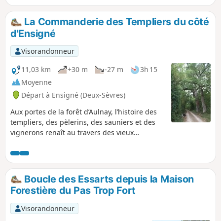
La Commanderie des Templiers du côté
d'Ensigné
Visorandonneur
11,03 km
+30 m
-27 m
3h 15
Moyenne
Départ à Ensigné (Deux-Sèvres)
Aux portes de la forêt d’Aulnay, l’histoire des
templiers, des pèlerins, des sauniers et des
vignerons renaît au travers des vieux
chemins, des carrés de vigne et de la
Commanderie. Cette randonnée permet de
découvrir les aires de détente de la Chaume
et de la Chauvière, l’Église d’Ensigné, le
Boucle des Essarts depuis la Maison
Chemin de Contré et le Chemin Saunier, la
Forestière du Pas Trop Fort
Commanderie des Templiers, les chênes de
Fief-Louis, le puits à cigogne du Lac et le trou
Visorandonneur
de l’Ormeau.