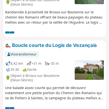
(Deux-Sèvres)
Randonnée à proximité de Brioux-sur-Boutonne sur le
chemin des Romains offrant de beaux paysages du plateau
mellois avec un retour par la vallée de l'Aiguière. Le logis de
Vezançais ravira les amateurs de vieilles pierres.
Boucle courte du Logis de Vezançais
Visorandonneur
8,42 km
+31 m
-35 m
2h 30
Facile
Départ à Brioux-sur-Boutonne
(Deux-Sèvres)
Une balade assez courte qui permet de découvrir
notamment une petite portion du Chemin des Romains qui
va de Poitiers à Saintes, la campagne du plateau mellois au
nord de Brioux-sur-Boutonne, les peupleraies du bord de
l'Aiguière et du Dauphin et surtout le magnifique Logis de