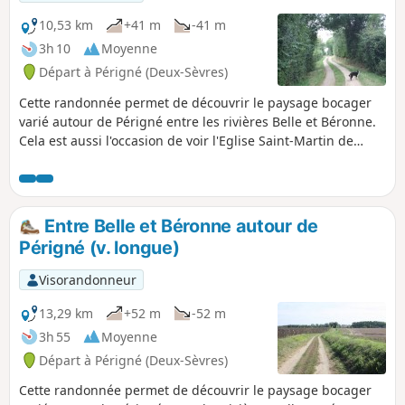
10,53 km
+41 m
-41 m
3h 10
Moyenne
Départ à Périgné (Deux-Sèvres)
Cette randonnée permet de découvrir le paysage bocager
varié autour de Périgné entre les rivières Belle et Béronne.
Cela est aussi l'occasion de voir l'Eglise Saint-Martin de
Périgné, les lavoirs de la Fontaine, de Paillette et de la
Grésolle, la vallée de la Belle, l'Etang Prérault, les châteaux
de la Guittonnière et de la Grésolle. Le circuit se parcourt
principalement sur des chemins d'exploitation avec
Entre Belle et Béronne autour de
quelques liaisons par des routes peu fréquentées.
Périgné (v. longue)
Visorandonneur
13,29 km
+52 m
-52 m
3h 55
Moyenne
Départ à Périgné (Deux-Sèvres)
Cette randonnée permet de découvrir le paysage bocager