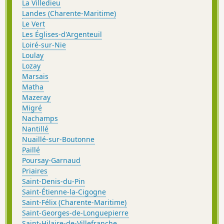
La Villedieu
Landes (Charente-Maritime)
Le Vert
Les Églises-d'Argenteuil
Loiré-sur-Nie
Loulay
Lozay
Marsais
Matha
Mazeray
Migré
Nachamps
Nantillé
Nuaillé-sur-Boutonne
Paillé
Poursay-Garnaud
Priaires
Saint-Denis-du-Pin
Saint-Étienne-la-Cigogne
Saint-Félix (Charente-Maritime)
Saint-Georges-de-Longuepierre
Saint-Hilaire-de-Villefranche