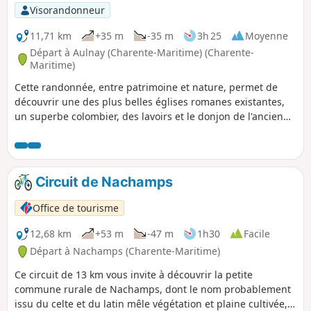
p
Visorandonneur
11,71 km
+35 m
-35 m
3h 25
Moyenne
Départ à Aulnay (Charente-Maritime) (Charente-
Maritime)
Cette randonnée, entre patrimoine et nature, permet de
découvrir une des plus belles églises romanes existantes,
un superbe colombier, des lavoirs et le donjon de l'ancien
château.
Circuit de Nachamps
Office de tourisme
12,68 km
+53 m
-47 m
1h30
Facile
Départ à Nachamps (Charente-Maritime)
Ce circuit de 13 km vous invite à découvrir la petite
commune rurale de Nachamps, dont le nom probablement
issu du celte et du latin mêle végétation et plaine cultivée,