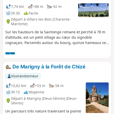
7,74 km
+88 m
-92 m
2h 30
Facile
Départ à Villars-les-Bois (Charente-
Maritime)
Sur les hauteurs de la Saintonge romane et perché à 78 m
d'altitude, est un petit village au cœur du vignoble
cognaçais. Parsemés autour du bourg, quinze hameaux se
partagent les 271 habitants par le calme de sa campagne.
Le terroir est principalement constitué de cultures, vignes
et bois. Au fil des saisons, découvrez un riche patrimoine
botanique et faunistique à sauvegarder.
De Marigny à la Forêt de Chizé
Visorandonneur
10,82 km
+53 m
-58 m
3h 15
Moyenne
Départ à Marigny (Deux-Sèvres) (Deux-
Sèvres)
Un parcours très nature traversant la pointe