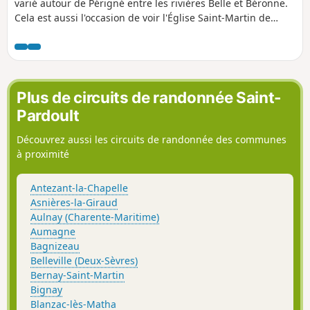
varié autour de Périgné entre les rivières Belle et Béronne.
Cela est aussi l'occasion de voir l'Église Saint-Martin de
Périgné, les lavoirs de la Fontaine, de Paillette et de la
Grésolle, la vallée de la Belle, l'Étang Prérault, les châteaux
de la Guittonnière et de la Grézolle. Le circuit s'effectue
principalement sur des chemins d'exploitation avec
quelques liaisons par des routes peu fréquentées.
Plus de circuits de randonnée Saint-
Pardoult
Découvrez aussi les circuits de randonnée des communes
à proximité
Antezant-la-Chapelle
Asnières-la-Giraud
Aulnay (Charente-Maritime)
Aumagne
Bagnizeau
Belleville (Deux-Sèvres)
Bernay-Saint-Martin
Bignay
Blanzac-lès-Matha