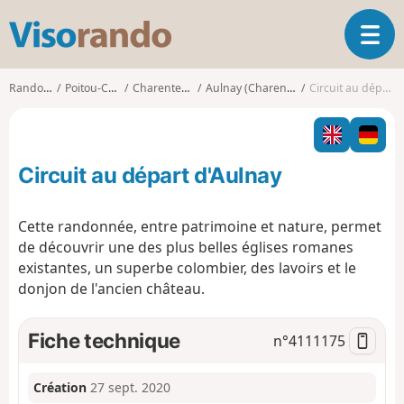
V
O
i
u
s
v
o
Randonnées
Poitou-Charentes
Charente-Maritime
Aulnay (Charente-Maritime)
Circuit au départ d'Aulnay
r
r
i
a
r
n
l
d
Circuit au départ d'Aulnay
a
o
n
a
Cette randonnée, entre patrimoine et nature, permet
v
de découvrir une des plus belles églises romanes
i
existantes, un superbe colombier, des lavoirs et le
g
donjon de l'ancien château.
a
t
i
Fiche technique
n°
4111175
o
n
Création
27 sept. 2020