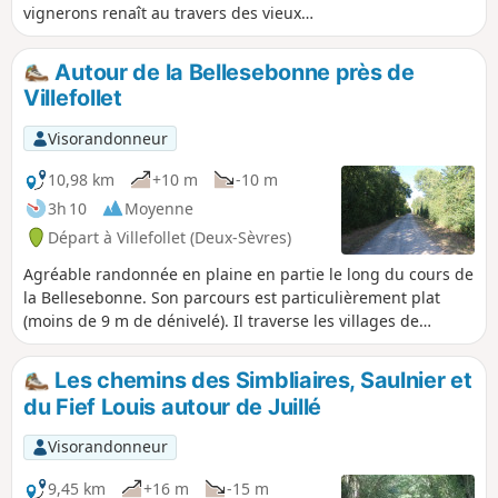
vignerons renaît au travers des vieux
chemins, des carrés de vigne et de la
Commanderie. Cette randonnée permet de
Autour de la Bellesebonne près de
découvrir les aires de détente de la Chaume
Villefollet
et de la Chauvière, l’Église d’Ensigné, le
Chemin de Contré et le Chemin Saunier, la
Visorandonneur
Commanderie des Templiers, les chênes de
Fief-Louis, le puits à cigogne du Lac et le trou
10,98 km
+10 m
-10 m
de l’Ormeau.
3h 10
Moyenne
Départ à Villefollet (Deux-Sèvres)
Agréable randonnée en plaine en partie le long du cours de
la Bellesebonne. Son parcours est particulièrement plat
(moins de 9 m de dénivelé). Il traverse les villages de
Villefollet et de Maillé.
Les chemins des Simbliaires, Saulnier et
du Fief Louis autour de Juillé
Visorandonneur
9,45 km
+16 m
-15 m