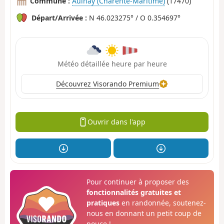
Commune :
Aulnay (Charente-Maritime)
(17470)
Départ/Arrivée :
N 46.023275° / O 0.354697°
Météo détaillée heure par heure
Découvrez Visorando Premium
Ouvrir dans l'app
Pour continuer à proposer des
fonctionnalités gratuites et
pratiques
en randonnée, soutenez-
nous en donnant un petit coup de
pouce !