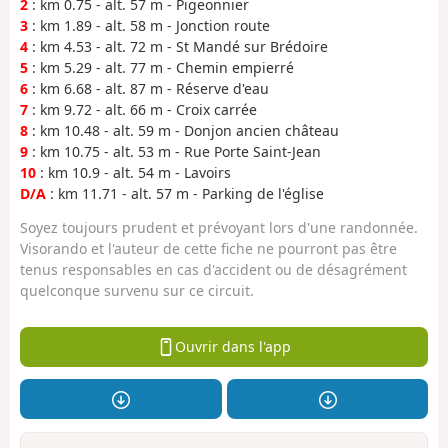
2
: km 0.75 - alt. 57 m - Pigeonnier
3
: km 1.89 - alt. 58 m - Jonction route
4
: km 4.53 - alt. 72 m - St Mandé sur Brédoire
5
: km 5.29 - alt. 77 m - Chemin empierré
6
: km 6.68 - alt. 87 m - Réserve d'eau
7
: km 9.72 - alt. 66 m - Croix carrée
8
: km 10.48 - alt. 59 m - Donjon ancien château
9
: km 10.75 - alt. 53 m - Rue Porte Saint-Jean
10
: km 10.9 - alt. 54 m - Lavoirs
D/A
: km 11.71 - alt. 57 m - Parking de l'église
Soyez toujours prudent et prévoyant lors d'une randonnée.
Visorando et l'auteur de cette fiche ne pourront pas être
tenus responsables en cas d'accident ou de désagrément
quelconque survenu sur ce circuit.
Ouvrir dans l'app