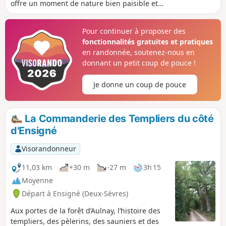
offre un moment de nature bien paisible et
ombragé dans une forêt avec des arbres
remarquables.
Pour continuer à proposer des
fonctionnalités gratuites et pratiques
en randonnée, soutenez-nous en
donnant un petit coup de pouce !
Je donne un coup de pouce
La Commanderie des Templiers du côté
d'Ensigné
Visorandonneur
11,03 km
+30 m
-27 m
3h 15
Moyenne
Départ à Ensigné (Deux-Sèvres)
Aux portes de la forêt d’Aulnay, l’histoire des
templiers, des pèlerins, des sauniers et des