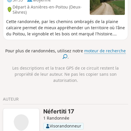
Départ à Asnières-en-Poitou (Deux-
Sèvres)
Cette randonnée, par les chemins ombragés de la plaine
calcaire permet de mieux appréhender un territoire où l'âne
du Poitou, le vignoble et les bois ont marqué l'histoire.
Quelques cabanes de vigne sont visibles au cours de cette
randonnée : appelées "cantines", ces maisonnettes étaient
Pour plus de randonnées, utilisez notre
moteur de recherche
utilisées jadis pour s’y restaurer et ranger les outils.
.
Les descriptions et la trace GPS de ce circuit restent la
propriété de leur auteur. Ne pas les copier sans son
autorisation.
AUTEUR
Néfertiti 17
1 Randonnée
Visorandonneur