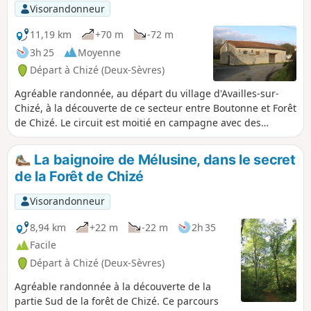
Visorandonneur
11,19 km
+70 m
-72 m
3h 25
Moyenne
Départ à Chizé (Deux-Sèvres)
Agréable randonnée, au départ du village d'Availles-sur-
Chizé, à la découverte de ce secteur entre Boutonne et Forêt
de Chizé. Le circuit est moitié en campagne avec des
paysages variés de bocage, près de la Boutonne, et de
grandes cultures, au delà, et moitié en forêt de Chizé à
La baignoire de Mélusine, dans le secret
l'Ouest de l'Asinerie du Baudet du Poitou.
de la Forêt de Chizé
Visorandonneur
8,94 km
+22 m
-22 m
2h 35
Facile
Départ à Chizé (Deux-Sèvres)
Agréable randonnée à la découverte de la
partie Sud de la forêt de Chizé. Ce parcours