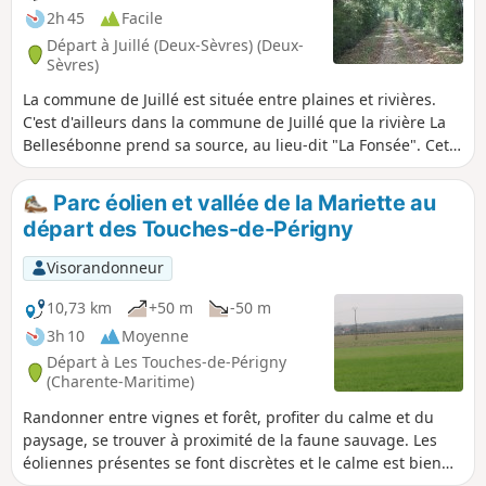
2h 45
Facile
Départ à Juillé (Deux-Sèvres) (Deux-
Sèvres)
La commune de Juillé est située entre plaines et rivières.
C'est d'ailleurs dans la commune de Juillé que la rivière La
Bellesébonne prend sa source, au lieu-dit "La Fonsée". Cette
randonnée emprunte divers chemins de la commune dont
certains à l'histoire évocatrice comme le Chemin Saulnier.
Parc éolien et vallée de la Mariette au
départ des Touches-de-Périgny
Visorandonneur
10,73 km
+50 m
-50 m
3h 10
Moyenne
Départ à Les Touches-de-Périgny
(Charente-Maritime)
Randonner entre vignes et forêt, profiter du calme et du
paysage, se trouver à proximité de la faune sauvage. Les
éoliennes présentes se font discrètes et le calme est bien
présent.