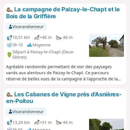
La campagne de Paizay-le-Chapt et le
Bois de la Griffière
Visorandonneur
10,51 km
+46 m
-46 m
3h 10
Moyenne
Départ à Paizay-le-Chapt (Deux-
Sèvres)
Agréable randonnée permettant de voir des paysages
variés aux alentours de Paizay-le-Chapt. Ce parcours
réserve de belles vues de la campagne à l'approche de la
forêt d'Aulnay plus au sud, le joli Bois de la Griffière, le lieu-
dit les Rompis, survivance de l'essartage du XVe siécle, le
Les Cabanes de Vigne près d'Asnières-
chemin de la Rochelle qui est la trace d'une ancienne
en-Poitou
grande voie de communication et le Puits de Pouffond.
Visorandonneur
13,20 km
+51 m
-44 m
3h 55
Moyenne