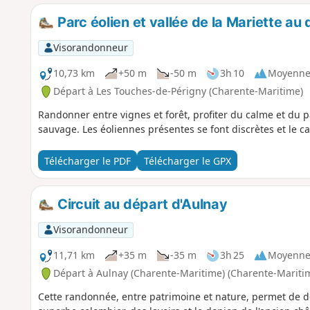
Parc éolien et vallée de la Mariette a
Visorandonneur
10,73 km
+50 m
-50 m
3h 10
Moyenn
Départ à Les Touches-de-Périgny (Charente-Maritime)
Randonner entre vignes et forêt, profiter du calme et du p
sauvage. Les éoliennes présentes se font discrètes et le c
Télécharger le PDF
Télécharger le GPX
Circuit au départ d'Aulnay
Visorandonneur
11,71 km
+35 m
-35 m
3h 25
Moyenn
Départ à Aulnay (Charente-Maritime) (Charente-Mariti
Cette randonnée, entre patrimoine et nature, permet de d