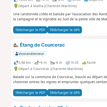
Départ à Matha (Charente-Maritime)
Une randonnée créée et balisée par l'association des Ra
la campagne et le vignoble au Sud de la petite ville de Ma
Télécharger le PDF
Télécharger le GPX
Étang de Courcerac
Visorandonneur
5,48 km
+6 m
-6 m
1h 35
Facile
Départ à Courcerac (Charente-Maritime)
Balade sur la commune de Courcerac, boucle au départ de l
cheminer entres les vignes et emprunter quelques sentiers
Télécharger le PDF
Télécharger le GPX