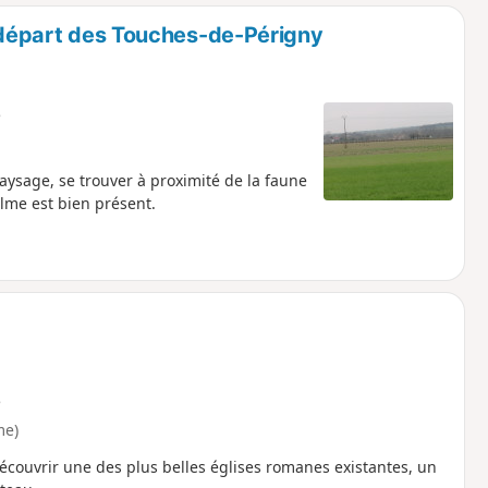
o
a
u départ des Touches-de-Périgny
i
m
p
e
aysage, se trouver à proximité de la faune
alme est bien présent.
e
me)
écouvrir une des plus belles églises romanes existantes, un