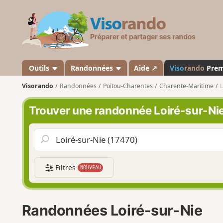
V
i
s
o
r
a
Outils
Randonnées
Aide ↗
Viso
rando
Pre
n
Visorando
Randonnées
Poitou-Charentes
Charente-Maritime
L
d
o
Trouver une randonnée Loiré-sur-Ni
Filtres
NOUVEAU
Randonnées Loiré-sur-Nie