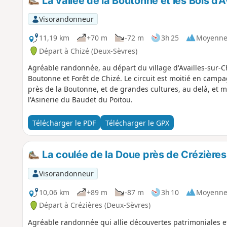
La vallée de la Boutonne et les Bois d'
Visorandonneur
11,19 km
+70 m
-72 m
3h 25
Moyenn
Départ à Chizé (Deux-Sèvres)
Agréable randonnée, au départ du village d'Availles-sur-Ch
Boutonne et Forêt de Chizé. Le circuit est moitié en camp
près de la Boutonne, et de grandes cultures, au delà, et mo
l'Asinerie du Baudet du Poitou.
Télécharger le PDF
Télécharger le GPX
La coulée de la Doue près de Crézières
Visorandonneur
10,06 km
+89 m
-87 m
3h 10
Moyenn
Départ à Crézières (Deux-Sèvres)
Agréable randonnée qui allie découvertes patrimoniales et