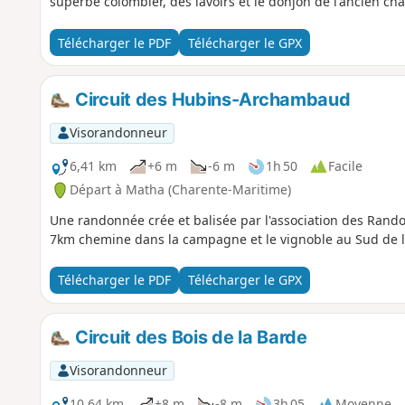
superbe colombier, des lavoirs et le donjon de l'ancien ch
Télécharger le PDF
Télécharger le GPX
Circuit des Hubins-Archambaud
Visorandonneur
6,41 km
+6 m
-6 m
1h 50
Facile
Départ à Matha (Charente-Maritime)
Une randonnée crée et balisée par l'association des Rand
7km chemine dans la campagne et le vignoble au Sud de la
Télécharger le PDF
Télécharger le GPX
Circuit des Bois de la Barde
Visorandonneur
10,64 km
+8 m
-8 m
3h 05
Moyenne