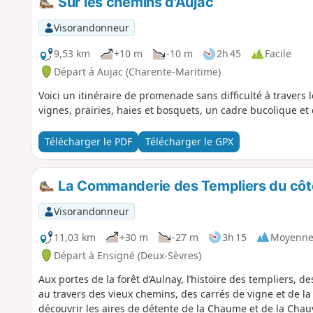
Sur les chemins d'Aujac
Visorandonneur
9,53 km
+10 m
-10 m
2h 45
Facile
Départ à Aujac (Charente-Maritime)
Voici un itinéraire de promenade sans difficulté à traver
vignes, prairies, haies et bosquets, un cadre bucolique et
Télécharger le PDF
Télécharger le GPX
La Commanderie des Templiers du côt
Visorandonneur
11,03 km
+30 m
-27 m
3h 15
Moyenn
Départ à Ensigné (Deux-Sèvres)
Aux portes de la forêt d’Aulnay, l’histoire des templiers, d
au travers des vieux chemins, des carrés de vigne et de
découvrir les aires de détente de la Chaume et de la Chauv