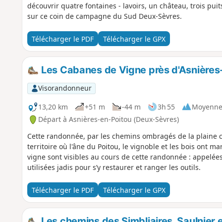
découvrir quatre fontaines - lavoirs, un château, trois pui
sur ce coin de campagne du Sud Deux-Sèvres.
Télécharger le PDF
Télécharger le GPX
Les Cabanes de Vigne près d'Asnières
Visorandonneur
13,20 km
+51 m
-44 m
3h 55
Moyenn
Départ à Asnières-en-Poitou (Deux-Sèvres)
Cette randonnée, par les chemins ombragés de la plaine
territoire où l'âne du Poitou, le vignoble et les bois ont 
vigne sont visibles au cours de cette randonnée : appelées
utilisées jadis pour s’y restaurer et ranger les outils.
Télécharger le PDF
Télécharger le GPX
Les chemins des Simbliaires, Saulnier et