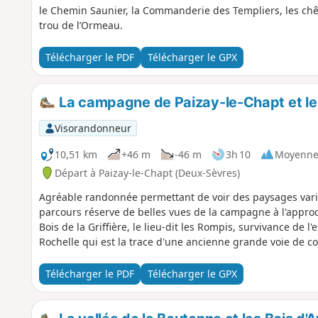
le Chemin Saunier, la Commanderie des Templiers, les chêne
trou de l’Ormeau.
Télécharger le PDF
Télécharger le GPX
La campagne de Paizay-le-Chapt et le B
Visorandonneur
10,51 km
+46 m
-46 m
3h 10
Moyenn
Départ à Paizay-le-Chapt (Deux-Sèvres)
Agréable randonnée permettant de voir des paysages varié
parcours réserve de belles vues de la campagne à l'approche
Bois de la Griffière, le lieu-dit les Rompis, survivance de l
Rochelle qui est la trace d'une ancienne grande voie de c
Télécharger le PDF
Télécharger le GPX